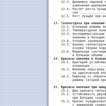
     12.3. Динамика паровой п
           изменении давления
     12.4. Расчет роста пузыр
           сил ..............
     12.5. Рост пузыря при ки
13. Теплоотдача при кипении
     13.1. Основные режимы ки
     13.2. Температурное поле
     13.3. Экспериментальные 
           кипении в большом 
     13.4. Условия закипания 
     13.5. Анализ теплоотдачи
           основе теории подо
     13.6. Модельные соотноше
           в большом объеме .
14. Кризисы кипения в больш
     14.1. Критерий устойчиво
           конвекции ........
     14.2. Влияние недогрева 
           на критическую пло
     14.3. Переход от пленочн
           режиму (второй кри
15. Кризисы кипения при вын
     15.1. Два кризиса теплоо
     15.2. Устойчивость двухф
           при больших скорос
     15.3. Кризис пузырьковог
           с умеренной скорос