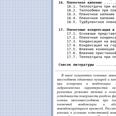
16. Пленочное кипение
 .....
     16.1. Теплоотдача при ис
     16.2. Теплообмен при пле
     16.3. Пленочное кипение 
     16.4. Пленочное кипение 
     16.5. Турбулентное плено
17. Пленочные конденсация и
     17.1. Основные представл
     17.2. Пленочная конденса
     17.3. Конденсация на вер
     17.4. Конденсация на гор
     17.5. Влияние конвекции 
     17.6. Влияние пристенной
     17.7. Теплоотдача при пл
Список литературы
В книге излагаются основные закон
массообмена одиночных пузырей и кап
при испарении и конденсации. 
гидравлических характеристик г
различных режимах течения и осно
устойчивости поверхности раздела фа
основы тепломассообмена при пл
пленочной конденсации и абс
неконденсирующихся примесей. Рассм
кипении в условиях естественной кон