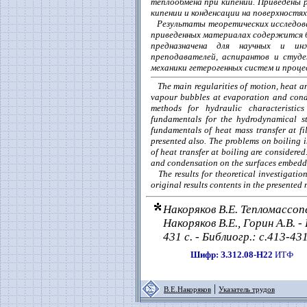
теплообмена при кипении. Приведены 
кипении и конденсации на поверхностях
Результаты теоретических исследова
приведенных материалах содержится б
предназначена для научных и ин
преподавателей, аспирантов и студе
механики гетерогенных систем и проце
The main regularities of motion, heat an
vapour bubbles at evaporation and cond
methods for hydraulic characteristic
fundamentals for the hydrodynamical sta
fundamentals of heat mass transfer at fi
presented also. The problems on boiling i
of heat transfer at boiling are considered.
and condensation on the surfaces embedde
The results for theoretical investigatio
original results contents in the presented 
Накоряков В.Е. Тепломассоп
Накоряков В.Е., Горин А.В. 
431 с. - Библиогр.: с.413-431
Шифр: З.312.08-Н22
ИТФ
|
В.Е.Накоряков
Указатель трудов