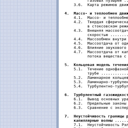
           газовых пузырей ..
     3.6.  Карта режимов движ
4.  Массо- и теплообмен дви
     4.1.  Массо- и теплообме
     4.2.  Твердая сферическа
           в стоксовском режи
     4.3.  Внешняя массоотдач
           скоростью ........
     4.4.  Массообмен внутри 
     4.5.  Массоотдача от оди
     4.6.  Влияние звукового 
     4.7.  Массоотдача от кап
           потока вещества с 
5.  Кольцевая модель течени
     5.1.  Течение однофазной
           трубе ............
     5.2.  Ламинарное кольцев
     5.3.  Ламинарно-турбулен
     5.4.  Турбулентно-турбул
6.  Турбулентный газожидкос
     6.1.  Вывод основных ура
     6.2.  Предельные законы 
     6.3.  Сравнение с экспер
7.  Неустойчивость границы р
     капиллярные волны
 .....
     7.1.  Неустойчивость Рэл