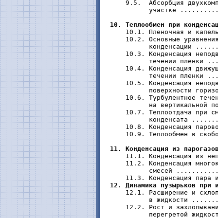
     9.5.  Абсорбция двухкомп
           участке ..........
10. Теплообмен при конденса
     10.1. Пленочная и капель
     10.2. Основные уравнения
           конденсации ......
     10.3. Конденсация неподв
           течении пленки ...
     10.4. Конденсация движущ
           течении пленки ...
     10.5. Конденсация неподв
           поверхности горизо
     10.6. Турбулентное течен
           на вертикальной по
     10.7. Теплоотдача при см
           конденсата .......
     10.8. Конденсация парово
     10.9. Теплообмен в свобо
11. Конденсация из парогазо
     11.1. Конденсация из неп
     11.2. Конденсация многок
           смесей ...........
     11.3. Конденсация пара и
12. Динамика пузырьков при 
     12.1. Расширение и схлоп
           в жидкости .......
     12.2. Рост и захлопывани
           перегретой жидкост