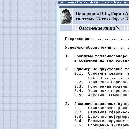
Накоряков В.Е., Горин А
системах
(
Новосибирск: И
Оглавление книги
Предисловие
 ................
Условные обозначения
 ......
1.  Проблемы тепломассоперен
     в современных технологи
2.  Одномерные двухфазные т
     2.1.  Основные режимы те
           систем ...........
     2.2.  Уравнения переноса
     2.3.  Гомогенная модель 
     2.4.  Уравнения переноса
     2.5.  Акустика гомогенно
3.  Движение одиночных пузы
     3.1.  Стационарное движе
     3.2.  Движение сферическ
     3.3.  Движение деформиро
     3.4.  Всплытие крупных п
     3.5.  Обобщение эксперим