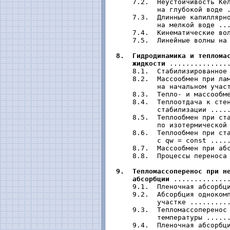
     7.2.  Неустойчивость Кел
           на глубокой воде .
     7.3.  Длинные капиллярно
           на мелкой воде ...
     7.4.  Кинематические вол
     7.5.  Линейные волны на 
8.  Гидродинамика и тепломас
     жидкости
 ...............
     8.1.  Стабилизированное 
     8.2.  Массообмен при лам
           на начальном участ
     8.3.  Тепло- и массообме
     8.4.  Теплоотдача к стен
           стабилизации .....
     8.5.  Теплообмен при ста
           по изотермической 
     8.6.  Теплообмен при ста
           с qw = const .....
     8.7.  Массообмен при абс
     8.8.  Процессы переноса 
9.  Тепломассоперенос при не
     абсорбции
 ..............
     9.1.  Пленочная абсорбци
     9.2.  Абсорбция однокомп
           участке ..........
     9.3.  Тепломассоперенос 
           температуры ......
     9.4.  Пленочная абсорбци