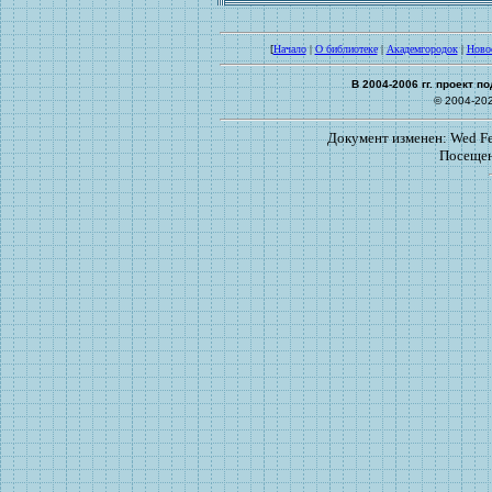
[
Начало
|
О библиотеке
|
Академгородок
|
Ново
В 2004-2006 гг. проект 
© 2004-20
Документ изменен: Wed Feb
Посещен