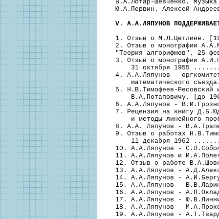
  B.А.Лотар-Шевченко. Музыка
  Ю.А.Первин. Алексей Андрее
V. А.А.ЛЯПУНОВ ПОДДЕРЖИВАЕ
  1. Отзыв о М.Л.Цетлине. [1
  2. Отзыв о монографии А.А.М
  "Теория алгорифмов". 25 фе
  3. Отзыв о монографии А.И.П
      31 октября 1955 ......
  4. А.А.Ляпунов - оргкомитет
      математического съезда
  5. Н.В.Тимофеев-Ресовский и
      В.А.Потаповичу. [до 19
  6. А.А.Ляпунов - В.И.Грозн
  7. Рецензия на книгу Д.Б.Юд
      и методы линейного про
  8. А.А. Ляпунов - В.А.Трап
  9. Отзыв о работах Н.В.Тимо
      11 декабря 1962 ......
  10. А.А.Ляпунов - С.Л.Собо
  11. А.А.Ляпунов и И.А.Поле
  12. Отзыв о работе В.А.Шов
  13. А.А.Ляпунов - А.Д.Алек
  14. А.А.Ляпунов - А.И.Берг
  15. А.А.Ляпунов - В.В.Лари
  16. А.А.Ляпунов - А.П.Окла
  17. А.А.Ляпунов - Ю.В.Линн
  18. А.А.Ляпунов - М.А.Прок
  19. А.А.Ляпунов - А.Т.Твар