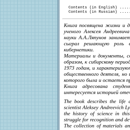
  Contents (in English) ....
Книга посвящена жизни и д
ученого Алексея Андреевич
науки А.А.Ляпунов занимае
сыграл решающую роль в
кибернетики.
Материалы и документы, со
образом, к сибирскому перио
1973 годам, и характеризуют
общественного деятеля, но и
которого была и остается п
Книга адресована студе
интересуется историей отеч
The book describes the life a
scientist Aleksey Andreevich L
the history of science in thi
struggle for recognition and de
The collection of materials a