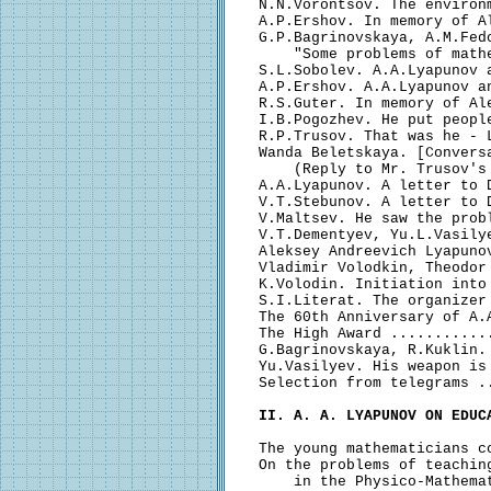
  N.N.Vorontsov. The environ
  A.P.Ershov. In memory of A
  G.P.Bagrinovskaya, A.M.Fedo
      "Some problems of math
  S.L.Sobolev. A.A.Lyapunov 
  A.P.Ershov. A.A.Lyapunov a
  R.S.Guter. In memory of Al
  I.B.Pogozhev. He put peopl
  R.P.Trusov. That was he - 
  Wanda Beletskaya. [Conversa
      (Reply to Mr. Trusov's
  A.A.Lyapunov. A letter to 
  V.T.Stebunov. A letter to 
  V.Maltsev. He saw the prob
  V.T.Dementyev, Yu.L.Vasilye
  Aleksey Andreevich Lyapuno
  Vladimir Volodkin, Theodor
  K.Volodin. Initiation into
  S.I.Literat. The organizer
  The 60th Anniversary of A.
  The High Award ...........
  G.Bagrinovskaya, R.Kuklin.
  Yu.Vasilyev. His weapon is
  Selection from telegrams .
II. A. A. LYAPUNOV ON EDUC
  The young mathematicians c
  On the problems of teaching
      in the Physico-Mathema