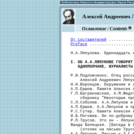
Алексей Андреевич 
Оглавление / Contents
От составителей
 ..........
Preface
 ..................
  H.А.Ляпунова. Одиннадцать 
I. ОБ А.А.ЛЯПУНОВЕ ГОВОРЯТ 
     ОДНОПОЛЧАНЕ, ЖУРНАЛИСТЫ
  Р.И.Подловченко. Отец росси
      Алексей Андреевич Ляпу
  Н.Н.Воронцов. Окружение и 
  А.П.Ершов. Памяти Алексея 
  Г.П.Багриновская, А.М.Федот
      сборнику "Некоторые пр
  С.Л.Соболев. А.А.Ляпунов и
  А.П.Ершов. А.А.Ляпунов и п
  Р.С.Гутер. Памяти Алексея 
  И.Б.Погожев. Он по-доброму
  Р.П.Трусов. Это он - Ляпун
  Ванда Белецкая. [Беседа в б
      (отклик на письмо Трус
  A.А.Ляпунов. Письмо к Д.С.