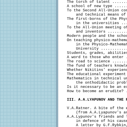
  The torch of talent ......
  A school of new type .....
  To the Second All-Union con
      and technical means of
  The first-borns of the Phys
      in the universities ..
  To the All-Union meeting of
      and inventors ........
  Modern people and the scho
  On teaching physico-mathema
      in the Physico-Mathemat
      University ...........
  Students, grades, abilitie
  A word to those who enter 
  The road to science ......
  The fund of teachers knowl
  Whether Nikitins' experien
  The educational experiment
  Mathematics in technical un
      the onthodidactic prob
  Is it necessary to be an e
  How to become an erudite? 
III. A.A.LYAPUNOV AND THE 
  V.A.Ratner. A bite of the e
      (from A.A.Lyapunov's a
  A.A.Lypunov's friends and l
      in defence of his caus
      A letter by G.F.Rybkin,