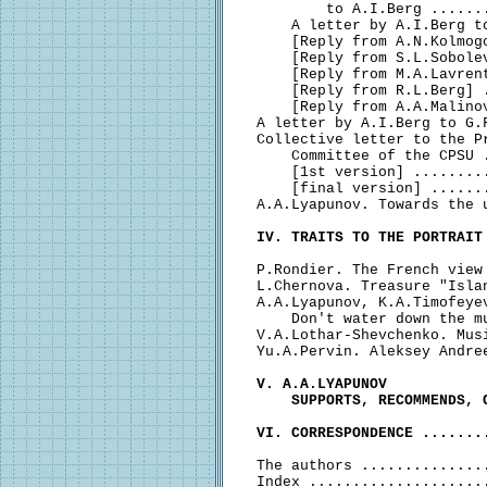
          to A.I.Berg ......
      A letter by A.I.Berg t
      [Reply from A.N.Kolmog
      [Reply from S.L.Sobole
      [Reply from M.A.Lavren
      [Reply from R.L.Berg] 
      [Reply from A.A.Malino
  A letter by A.I.Berg to G.
  Collective letter to the Pr
      Committee of the CPSU 
      [1st version] ........
      [final version] ......
  A.A.Lyapunov. Towards the 
IV. TRAITS TO THE PORTRAIT
  P.Rondier. The French view
  L.Chernova. Treasure "Isla
  A.A.Lyapunov, K.A.Timofeyev
      Don't water down the m
  V.A.Lothar-Shevchenko. Mus
  Yu.A.Pervin. Aleksey Andre
V. A.A.LYAPUNOV

      SUPPORTS, RECOMMENDS, 
VI. CORRESPONDENCE .......
  The authors ..............
  Index ....................