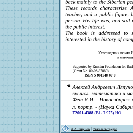
back mainly to the Siberian per
These records characterize 
teacher, and a public figure,
person. His life was, and stil
the public interest.
The book is addressed to st
interested in the history of com
Утверждено к печати 
и математ
Supported by Russian Foundation for Bas
(Grant No. 00-06-87089)
ISBN 5-901548-07-8
Алексей Андреевич Ляпунов
вычисл. математики и мат
Фет Я.И. - Новосибирск: С
л. портр. - (Наука Сибири
Г2001-4388
(В1-Л.975) НО
|
А.А.Ляпунов
Указатель трудов