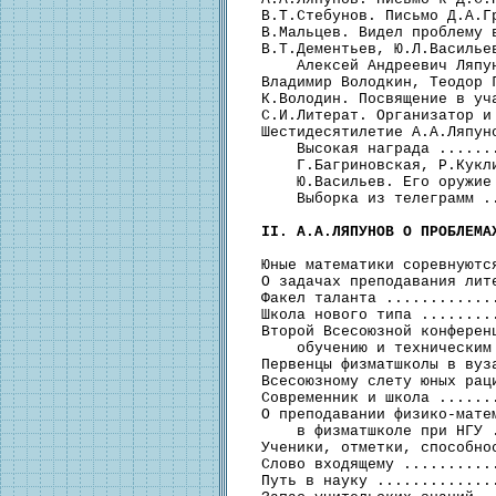
  B.Т.Стебунов. Письмо Д.А.Г
  В.Мальцев. Видел проблему 
  B.Т.Дементьев, Ю.Л.Васильев
      Алексей Андреевич Ляпу
  Владимир Володкин, Теодор 
  К.Володин. Посвящение в уч
  C.И.Литерат. Организатор и
  Шестидесятилетие А.А.Ляпун
      Высокая награда ......
      Г.Багриновская, Р.Кукл
      Ю.Васильев. Его оружие
      Выборка из телеграмм .
II. А.А.ЛЯПУНОВ О ПРОБЛЕМА
  Юные математики соревнуютс
  О задачах преподавания лит
  Факел таланта ............
  Школа нового типа ........
  Второй Всесоюзной конференц
      обучению и техническим
  Первенцы физматшколы в вуз
  Всесоюзному слету юных рац
  Современник и школа ......
  О преподавании физико-матем
      в физматшколе при НГУ 
  Ученики, отметки, способно
  Слово входящему ..........
  Путь в науку .............