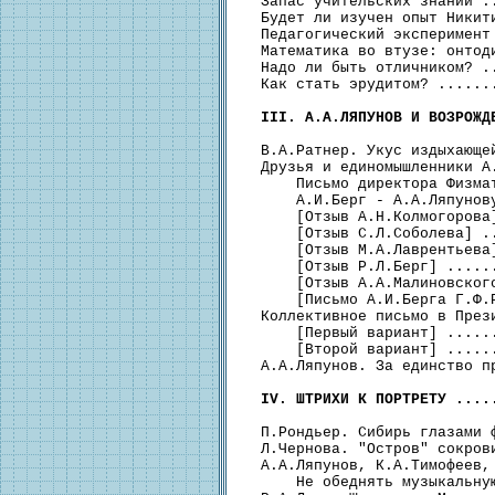
  Запас учительских знаний .
  Будет ли изучен опыт Никит
  Педагогический эксперимент
  Математика во втузе: онтод
  Надо ли быть отличником? .
  Как стать эрудитом? ......
III. А.А.ЛЯПУНОВ И ВОЗРОЖД
  В.А.Ратнер. Укус издыхающе
  Друзья и единомышленники А
      Письмо директора Физма
      А.И.Берг - А.А.Ляпунов
      [Отзыв А.Н.Колмогорова
      [Отзыв С.Л.Соболева] .
      [Отзыв М.А.Лаврентьева
      [Отзыв Р.Л.Берг] .....
      [Отзыв А.А.Малиновског
      [Письмо А.И.Берга Г.Ф.
  Коллективное письмо в През
      [Первый вариант] .....
      [Второй вариант] .....
  А.А.Ляпунов. За единство п
IV. ШТРИХИ К ПОРТРЕТУ ....
  П.Рондьер. Сибирь глазами 
  Л.Чернова. "Остров" сокров
  A.А.Ляпунов, К.А.Тимофеев, 
      Не обеднять музыкальну