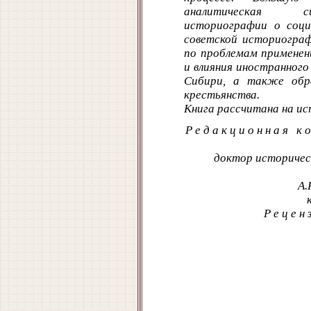
аналитическая си
историографии о социа
советской историограф
по проблемам применени
и влияния иностранног
Сибири, а также обр
крестьянства.
Книга рассчитана на ис
Р е д а к ц и о н н а я 
доктор историчес
А.
Р е ц е 