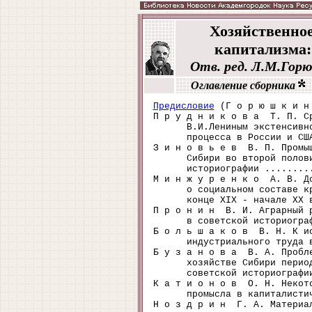
Хозяйственное
капитализма
Отв. ред. Л.М.Горюш
Оглавление сборника
Предисловие
 (Г о р ю ш к и н
П р у д н и к о в а  Т. П. Ср
      В.И.Лениным экстенсивно
      процесса в России и СШ
З и н о в ь е в  В. П. Промыш
      Сибири во второй полови
      историографии ........
М и н ж у р е н к о  А. В. До
      о социальном составе кр
      конце XIX - начале XX 
П р о н и н  В. И. Аграрный р
      в советской историогра
Б о л ь ш а к о в  В. Н. К ис
      индустриального труда 
Б у з а н о в а  В. А. Пробле
      хозяйстве Сибири период
      советской историографи
К а т и о н о в  О. Н. Некото
      промысла в капиталисти
Н о з д р и н  Г. А. Материал