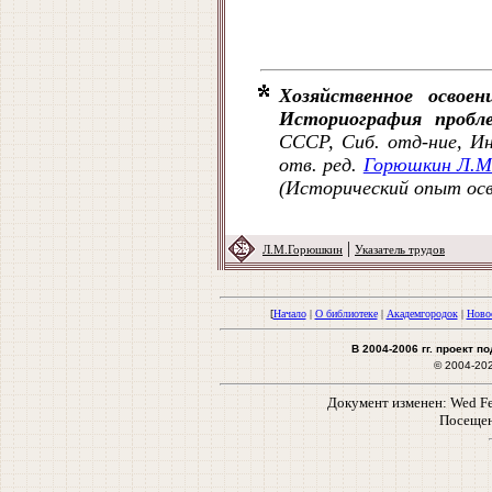
Хозяйственное освое
Историография пробл
СССР, Сиб. отд-ние, И
отв. ред.
Горюшкин Л.М
(Исторический опыт осво
|
Л.М.Горюшкин
Указатель трудов
[
Начало
|
О библиотеке
|
Академгородок
|
Ново
В 2004-2006 гг. проект 
© 2004-20
Документ изменен: Wed Feb
Посещен