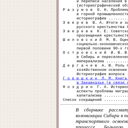
      и переписи населения в 
      (историографический об
Р а з у м о в  О. Н. Проблема
      в горной промышленности
      историографии ........
З в е р е в  В. А. Итоги и за
      русского крестьянства 
З в е р е в а  К. Е. Советска
      просвещения крестьянст
Ш и л о в с к и й  М. В. Оцен
      социально-экономическог
      первой половине 90-х г
О с т р о в с к и й  И. В. В.
      в Сибирь и переселенчес
      империализма .........
Д е р г а ч е в  А. Ю. Роль п
      хозяйственном освоении 
Г о р ю ш к и н  Л. М. Книга
в Закавказье (в связи 
Н о з д р и н  Г. А. Историог
      аспекты проблемы миграц
      капитализма ..........
В сборнике рассмат
колонизации Сибири в п
транспортного освоен
процессе. Большую