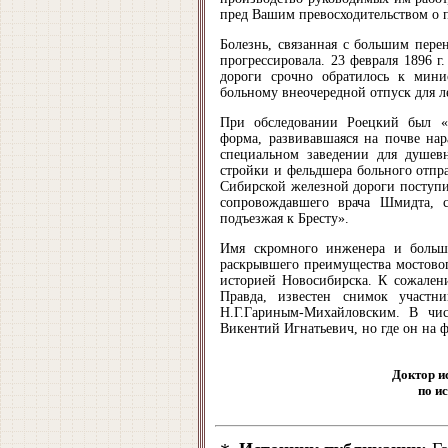
пред Вашим превосходительством о 
Болезнь, связанная с большим пере
прогрессировала. 23 февраля 1896 
дороги срочно обратилось к мини
больному внеочередной отпуск для л
При обследовании Роецкий был «п
форма, развивавшаяся на почве на
специальном заведении для душевн
стройки и фельдшера больного отпра
Сибирской железной дороги поступ
сопровождавшего врача Шмидта, с
подъезжая к Бресту».
Имя скромного инженера и большо
раскрывшего преимущества мостовог
историей Новосибирска. К сожален
Правда, известен снимок участн
Н.Г.Гариным-Михайловским. В чис
Викентий Игнатьевич, но где он на ф
Доктор и
по и