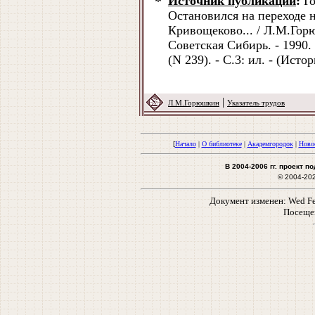
*
Источник публикации
:
Го
Остановился на переходе 
Кривощеково... / Л.М.Гор
Советская Сибирь. - 1990. 
(N 239). - С.3: ил. - (Исто
|
Л.М.Горюшкин
Указатель трудов
[
Начало
|
О библиотеке
|
Академгородок
|
Ново
В 2004-2006 гг. проект 
© 2004-20
Документ изменен: Wed Feb
Посеще