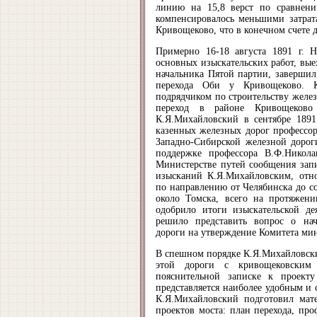
линию на 15,8 верст по сравнени
компенсировалось меньшими затрат
Кривощеково, что в конечном счете д
Примерно 16-18 августа 1891 г. Н
основных изыскательских работ, вые
начальника Пятой партии, завершил
перехода Оби у Кривощеково. К
подрядчиком по строительству желе
переход в районе Кривощеково
К.Я.Михайловский в сентябре 1891
казенных железных дорог профессор
Западно-Сибирской железной дорог
поддержке профессора В.Ф.Никола
Министерстве путей сообщения зап
изысканий К.Я.Михайловским, отно
по направлению от Челябинска до с
около Томска, всего на протяжени
одобрило итоги изыскательской де
решило представить вопрос о нач
дороги на утверждение Комитета ми
В спешном порядке К.Я.Михайловский
этой дороги с кривощековским
пояснительной записке к проект
представляется наиболее удобным и 
К.Я.Михайловский подготовил мате
проектов моста: план перехода, пр