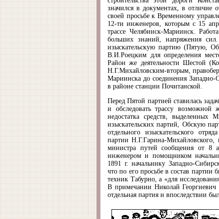
строительства этой дороги Конст
значился в документах, в отличие 
своей просьбе к Временному управл
12-ти инженеров, которым с 15 апр
трассе Челябинск-Мариинск. Работа
больших знаний, напряжения сил.
изыскательскую партию (Пятую, Об
В.И.Роецким для определения мест
Район же деятельности Шестой (Ко
Н.Г.Михайловским-вторым, правобер
Мариинска до соединения Западно-
в районе станции Почитанской.
Перед Пятой партией ставилась зада
и обследовать трассу возможной 
недостатка средств, выделенных М
изыскательских партий, Обскую па
отдельного изыскательского отряд
партии Н.Г.Гарина-Михайловского,
министра путей сообщения от 8 а
инженером и помощником начальни
1891 г. начальнику Западно-Сибир
что по его просьбе в состав партии
техник Табурно, а «для исследовани
В примечании Николай Георгиевич 
отдельная партия и впоследствии бы