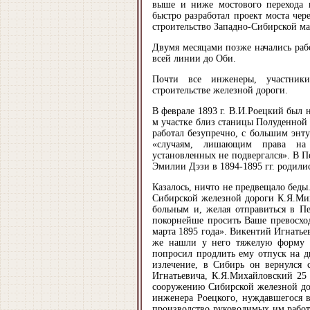
выше и ниже мостового перехода 
быстро разработал проект моста чер
строительство Западно-Сибирской ма
Двумя месяцами позже начались рабо
всей линии до Оби.
Почти все инженеры, участники
строительстве железной дороги.
В феврале 1893 г. В.И.Роецкий был н
м участке близ станицы Полуденной
работал безупречно, с большим энт
«случаям, лишающим права на 
установленных не подвергался». В П
Эмилии Дэзи в 1894-1895 гг. родили
Казалось, ничто не предвещало беды.
Сибирской железной дороги К.Я.Мих
больным и, желая отправиться в Пе
покорнейше просить Ваше превосход
марта 1895 года». Викентий Игнатье
же нашли у него тяжелую форму н
попросил продлить ему отпуск на д
излечение, в Сибирь он вернулся 
Игнатьевича, К.Я.Михайловский 25
сооружению Сибирской железной дор
инженера Роецкого, нуждавшегося в
производство руководимых им работ,