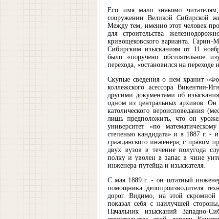
Его имя мало знакомо читателям,
сооружении Великой Сибирской же
Между тем, именно этот человек пр
для строительства железнодорож
кривощековского варианта. Гарин-М
Сибирским изысканиям от 11 ноябр
было «поручено обстоятельное и
перехода, «остановился на переходе 
Скупые сведения о нем хранит «Фо
коллежского асессора Викентия-Иг
другими документами об изыскания
одном из центральных архивов. Он 
католического вероисповедания (м
лишь предположить, что он уроже
университет «по математическому 
степенью кандидата» и в 1887 г. -
гражданского инженера, с правом пр
двух вузов в течение полугода сл
полку и уволен в запас в чине унт
инженера-путейца и изыскателя.
С мая 1889 г. - он штатный инжен
помощника делопроизводителя техн
дорог. Видимо, на этой скромной
показал себя с наилучшей стороны
Начальник изысканий Западно-Си