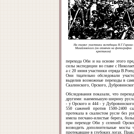
На снимке: участники экспедиции Н.Г.Гарина-
Михайловского (он отмечен на фотографии
крестиком)
перехода Оби и на основе этого пр
силы экспедиции во главе с Николае
а с 20 июня участники отряда В.Рое
Они тщательно обследовали участ
выделив возможные переходы в сам
Скалинского, Орского, Дубровинског
Обследования показали, что перех
другими: наименьшую ширину русла 
- у Орского и 444 - у Дубровинско
550 саженей против 1500-2400 с
протекала в скалистом русле без ру
имела песчано-илистые берега, боль
при переходе Оби у селений Орско
возводить дополнительные мосты 
протекавшие в глубоких логах. Прав