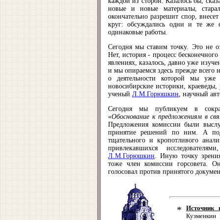
каждой из сторон. Казалось бы, сказ
новые и новые материалы, старал
окончательно разрешит спор, внесет
круг: обсуждались одни и те же 
одинаковые работы.
Сегодня мы ставим точку. Это не о
Нет, история - процесс бесконечног
явлениях, казалось, давно уже изуче
и мы опираемся здесь прежде всего 
о деятельности которой мы уже
новосибирские историки, краеведы,
ученый
Л.М.Горюшкин
, научный авт
Сегодня мы публикуем в сокра
«
Обоснование к предложениям в св
Предложения комиссии были выслу
принятие решений по ним. А под
тщательного и кропотливого анали
привлекавшихся исследователя
Л.М.Горюшкин
. Иную точку зрения
тоже член комиссии горсовета. Он
голосовал против принятого докумен
*
Источник 
Кузменкин 