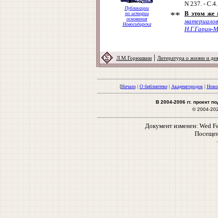
N 237. - С.4.
Публикации
**
В этом же 
по истории
основания
материало
Новосибирска
Н.Г.Гарин-
|
Л.М.Горюшкин
Литература о жизни и де
[
Начало
|
О библиотеке
|
Академгородок
|
Ново
В 2004-2006 гг. проект 
© 2004-20
Документ изменен: Wed Feb
Посещен