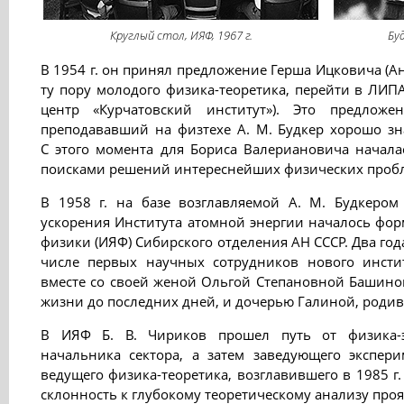
Круглый стол, ИЯФ, 1967 г.
Буд
В 1954 г. он принял предложение Герша Ицковича (А
ту пору молодого физика-теоретика, перейти в ЛИ
центр «Курчатовский институт»). Это предлож
преподававший на физтехе А. М. Будкер хорошо зн
С этого момента для Бориса Валериановича начала
поисками решений интереснейших физических проб
В 1958 г. на базе возглавляемой А. М. Будкеро
ускорения Института атомной энергии началось фо
физики (ИЯФ) Сибирского отделения АН СССР. Два год
числе первых научных сотрудников нового инсти
вместе со своей женой Ольгой Степановной Башиной
жизни до последних дней, и дочерью Галиной, родивш
В ИЯФ Б. В. Чириков прошел путь от физика-э
начальника сектора, а затем заведующего экспер
ведущего физика-теоретика, возглавившего в 1985 г.
склонность к глубокому теоретическому анализу проя