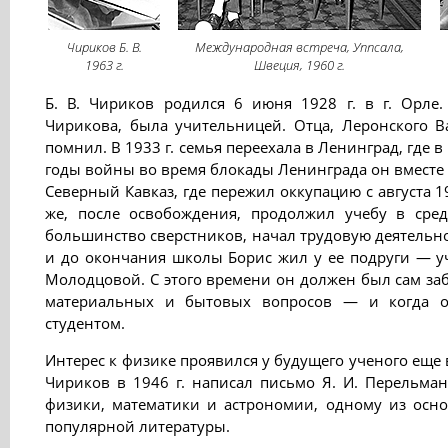
Чириков Б. В.
Международная встреча, Уппсала,
1963 г.
Швеция, 1960 г.
Б. В. Чириков родился 6 июня 1928 г. в г. Орле.
Чирикова, была учительницей. Отца, Леронского В
помнил. В 1933 г. семья переехала в Ленинград, где в
годы войны во время блокады Ленинграда он вместе 
Северный Кавказ, где пережил оккупацию с августа 19
же, после освобождения, продолжил учебу в сред
большинство сверстников, начал трудовую деятельнос
и до окончания школы Борис жил у ее подруги — 
Молодцовой. С этого времени он должен был сам заб
материальных и бытовых вопросов — и когда о
студентом.
Интерес к физике проявился у будущего ученого еще 
Чириков в 1946 г. написал письмо Я. И. Перельман
физики, математики и астрономии, одному из осн
популярной литературы.