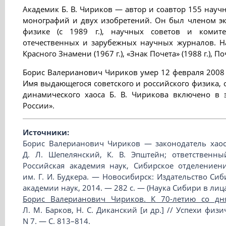
Академик Б. В. Чириков — автор и соавтор 155 научн
монографий и двух изобретений. Он был членом эк
физике (с 1989 г.), научных советов и комит
отечественных и зарубежных научных журналов. Н
Красного Знамени (1967 г.), «Знак Почета» (1988 г.), Поч
Борис Валерианович Чириков умер 12 февраля 2008 г
Имя выдающегося советского и российского физика, 
динамического хаоса Б. В. Чирикова включено в
России».
Источники:
Борис Валерианович Чириков — законодатель хаоса
Д. Л. Шепелянский, К. В. Эпштейн; ответственны
Российская академия наук, Сибирское отделениен
им. Г. И. Будкера. — Новосибирск: Издательство Си
академии наук, 2014. — 282 с. — (Наука Сибири в лица
Борис Валерианович Чириков. К 70-летию со дн
Л. М. Барков, Н. С. Диканский [и др.] // Успехи физи
N 7. — С. 813–814.