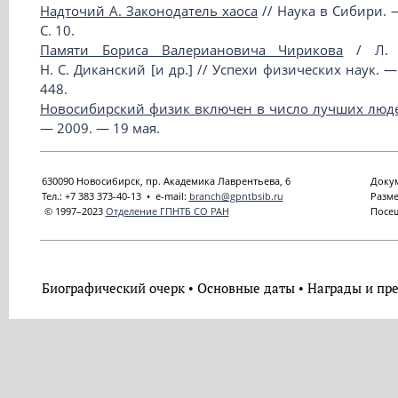
Надточий А. Законодатель хаоса
// Наука в Сибири.
С. 10.
Памяти Бориса Валериановича Чирикова
/ Л. М
Н. С. Диканский [и др.] // Успехи физических наук. —
448.
Новосибирский физик включен в число лучших люд
— 2009. — 19 мая.
630090 Новосибирск, пр. Академика Лаврентьева, 6
Докум
Тел.: +7 383 373-40-13 • e-mail:
branch@gpntbsib.ru
Разме
© 1997–2023
Отделение ГПНТБ СО РАН
Посещ
Биографический очерк
Основные даты
Награды и пр
•
•