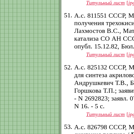
Титульный лист
[
jp
А.с. 811551 СССР, 
получения трехокиси
Лахмостов В.С., Ма
катализа СО АН СССР.
опубл. 15.12.82, Бюл.
Титульный лист
[
jp
А.с. 825132 СССР, 
для синтеза акрилов
Андрушкевич Т.В., Б
Горшкова Т.П.; заяв
- N 2692823; заявл. 0
N 16. - 5 с.
Титульный лист
[
jp
А.с. 826798 СССР, 