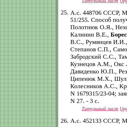
Титульный лист
[
jp
А.с. 448706 СССР, 
51/255. Способ полу
Полотнюк О.Я., Нех
Калинин В.Е.,
Борес
В.С., Румянцев И.И.
Степанов С.П., Само
Забродский С.С., Та
Кузнецов А.М., Окс 
Давиденко Ю.П., Рез
Ципенюк М.Х., Шуль
Колесников А.С., Кр
N 1679315/23-04; заяв
N 27. - 3 с.
Титульный лист
[
jp
А.с. 452133 СССР, 