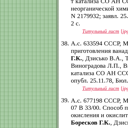
т катализа СО АН С
неорганической хим
N 2179932; заявл. 25.
2 с.
Титульный лист
[
jp
А.с. 633594 СССР, 
приготовления ванад
Г.К.
, Дзисько В.А., 
Виноградова Л.П., В
катализа СО АН СССР.
опубл. 25.11.78, Бюл. 
Титульный лист
[
jp
А.с. 677198 СССР, 
07 B 33/00. Способ 
окисления и окислит
Боресков Г.К.
, Дзис