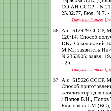
Тарасова Д.В., Дзись
СО АН СССР. - N 2151
25.02.77, Бюл. N 7. - 
Титульный лист
[
jp
А.с. 612929 СССР, 
120/14. Способ полу
Г.К.
, Соколовский В
М.М.; заявитель Ин-
N 2353905; заявл. 19.
- 2 с.
Титульный лист
[
jp
А.с. 615626 СССР, 
Способ приготовлен
катализатора для ок
/ Попов Б.И., Попов
Близнаков Г.М.(BG),