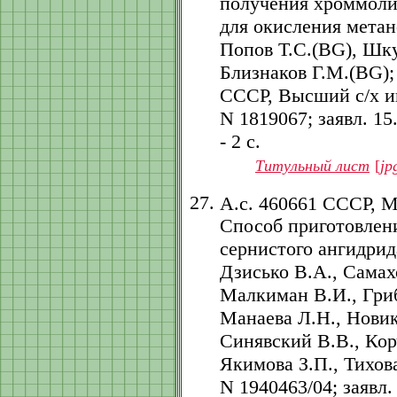
получения хроммоли
для окисления метан
Попов Т.С.(BG), Шк
Близнаков Г.М.(BG);
СССР, Высший с/х ин
N 1819067; заявл. 15.
- 2 с.
Титульный лист
[
jp
А.с. 460661 СССР, 
Способ приготовлени
сернистого ангидрид
Дзисько В.А., Самах
Малкиман В.И., Гриб
Манаева Л.Н., Новик
Синявский В.В., Кор
Якимова З.П., Тихова
N 1940463/04; заявл. 