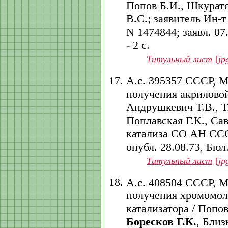
Попов Б.И., Шкурато
В.С.; заявитель Ин-
N 1474844; заявл. 07.
- 2 с.
Титульный лист
[
jp
А.с. 395357 СССР, 
получения акрилово
Андрушкевич Т.В., Т
Поплавская Г.К., Сав
катализа СО АН СССР.
опубл. 28.08.73, Бюл.
Титульный лист
[
jp
А.с. 408504 СССР, 
получения хромомол
катализатора / Попов
Боресков Г.К.
, Близ