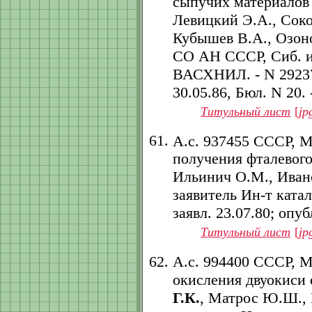
сыпучих материалов
Левицкий Э.А., Соко
Кубышев В.А., Озонов
СО АН СССР, Сиб. и
ВАСХНИЛ. - N 292370
30.05.86, Бюл. N 20. -
Титульный лист
[
jp
А.с. 937455 СССР, 
получения фталевого
Ильинич О.М., Ивано
заявитель Ин-т ката
заявл. 23.07.80; опубл
Титульный лист
[
jp
А.с. 994400 СССР, 
окисления двуокиси 
Г.К.
, Матрос Ю.Ш., 