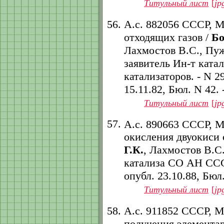
Титульный лист
[
jp
А.с. 882056 СССР, 
отходящих газов /
Бо
Лахмостов В.С., Пуж
заявитель Ин-т кат
катализаторов. - N 29
15.11.82, Бюл. N 42. -
Титульный лист
[
jp
А.с. 890663 СССР, 
окисления двуокиси 
Г.К.
, Лахмостов В.С
катализа СО АН СССР.
опубл. 23.10.88, Бюл.
Титульный лист
[
jp
А.с. 911852 СССР, 
получения элемента