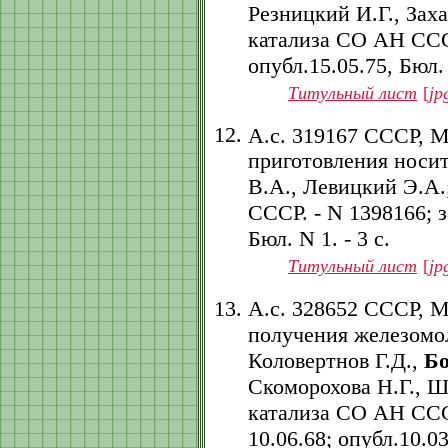
Резницкий И.Г., Зах
катализа СО АН СССР.
опубл.15.05.75, Бюл. 
Титульный лист
[
jp
А.с. 319167 СССР, 
приготовления носит
В.А., Левицкий Э.А.
СССР. - N 1398166; за
Бюл. N 1. - 3 с.
Титульный лист
[
jp
А.с. 328652 СССР, 
получения железомол
Коловертнов Г.Д.,
Бо
Скоморохова Н.Г., Ш
катализа СО АН СССР
10.06.68; опубл.10.03