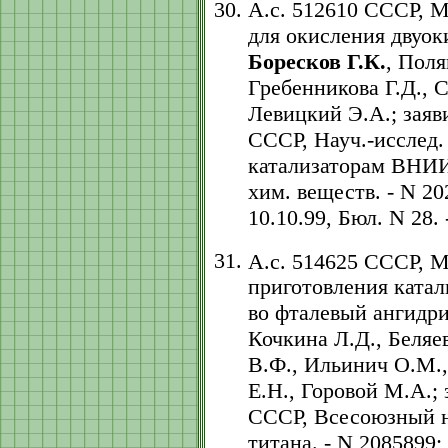
А.с. 512610 СССР, 
для окисления двуок
Боресков Г.К.
, Поля
Гребенникова Г.Д., 
Левицкий Э.А.; заяв
СССР, Науч.-исслед. 
катализаторам ВНИИ
хим. веществ. - N 202
10.10.99, Бюл. N 28. -
А.с. 514625 СССР, 
приготовления катал
во фталевый ангидри
Кочкина Л.Д., Беляе
В.Ф., Ильинич О.М.,
Е.Н., Горовой М.А.;
СССР, Всесоюзный на
титана. - N 2085899; 