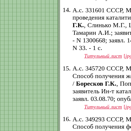
А.с. 331601 СССР, 
проведения каталити
Г.К.
, Слинько М.Г.,
Тамарин А.И.; заяви
- N 1300668; заявл. 1
N 33. - 1 с.
Титульный лист
[
jp
А.с. 345720 СССР, 
Способ получения ж
/
Боресков Г.К.
, По
заявитель Ин-т ката
заявл. 03.08.70; опубл
Титульный лист
[
jp
А.с. 349293 СССР, 
Способ получения ф