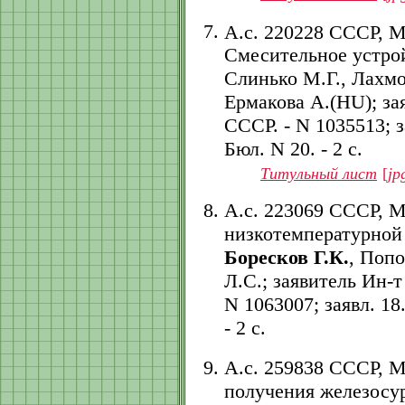
А.с. 220228 СССР, 
Смесительное устрой
Слинько М.Г., Лахмо
Ермакова А.(HU); за
СССР. - N 1035513; за
Бюл. N 20. - 2 с.
Титульный лист
[
jp
А.с. 223069 СССР, М
низкотемпературной 
Боресков Г.К.
, Попо
Л.С.; заявитель Ин-
N 1063007; заявл. 18.
- 2 с.
А.с. 259838 СССР, 
получения железосур