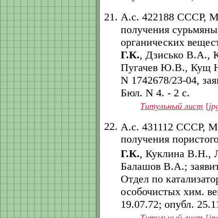
А.с. 422188 СССР, 
получения сурьмяных
органических вещест
Г.К.
, Дзисько В.А., 
Пугачев Ю.В., Кущ Н
N 1742678/23-04, заяв
Бюл. N 4. - 2 с.
Титульный лист
[
jp
А.с. 431112 СССР, 
получения пористого
Г.К.
, Куклина В.Н., 
Балашов В.А.; заяви
Отдел по катализат
особочистых хим. вещ
19.07.72; опубл. 25.11
Титульный лист
[
jp