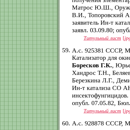
Матрос Ю.Ш., Оруже
В.И., Топоровский А
заявитель Ин-т ката
заявл. 03.09.80; опубл
Титульный лист
[
jp
А.с. 925381 СССР, 
Катализатор для оки
Боресков Г.К.
, Юрь
Хандрос Т.Н., Беляев
Березкина Л.Г., Дем
Ин-т катализа СО А
инсектофунгицидов. -
опубл. 07.05.82, Бюл.
Титульный лист
[
jp
А.с. 928878 СССР, 