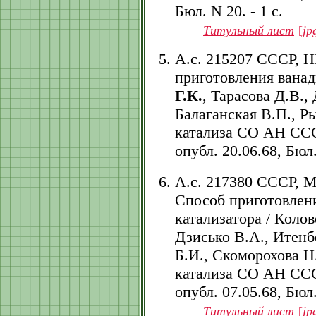
Бюл. N 20. - 1 с.
Титульный лист
[
jp
А.с. 215207 СССР, Н
приготовления ванад
Г.К.
, Тарасова Д.В.,
Балаганская В.П., Р
катализа СО АН СССР.
опубл. 20.06.68, Бюл.
А.с. 217380 СССР, 
Способ приготовлен
катализатора / Колов
Дзисько В.А., Итенб
Б.И., Скоморохова Н.
катализа СО АН СССР.
опубл. 07.05.68, Бюл.
Титульный лист
[
jp