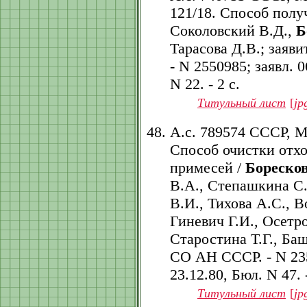
121/18. Способ полу
Соколовский В.Д.,
Б
Тарасова Д.В.; заяв
- N 2550985; заявл. 0
N 22. - 2 с.
Титульный лист
[
jp
А.с. 789574 СССР, 
Способ очистки отхо
примесей /
Боресков
В.А., Степашкина С
В.И., Тихова А.С., 
Гиневич Г.И., Осетр
Старостина Т.Г., Баш
СО АН СССР. - N 2358
23.12.80, Бюл. N 47. -
Титульный лист
[
jp