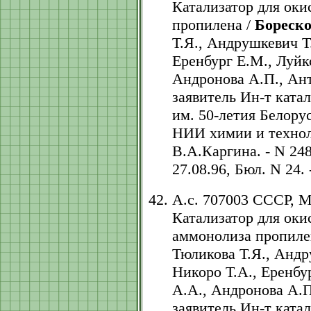
Катализатор для оки
пропилена /
Бореско
Т.Я., Андрушкевич Т
Еренбург Е.М., Луйк
Андронова А.П., Ант
заявитель Ин-т кат
им. 50-летия Белору
НИИ химии и технол
В.А.Каргина. - N 248
27.08.96, Бюл. N 24. -
А.с. 707003 СССР, 
Катализатор для оки
аммонолиза пропиле
Тюликова Т.Я., Андр
Никоро Т.А., Еренбу
А.А., Андронова А.П
заявитель Ин-т кат