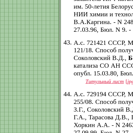
им. 50-летия Белору
НИИ химии и технол
В.А.Каргина. - N 248
27.03.96, Бюл. N 9. - 
А.с. 721421 СССР, 
121/18. Способ полу
Соколовский В.Д.,
Б
катализа СО АН СССР.
опубл. 15.03.80, Бюл.
Титульный лист
[
jp
А.с. 729194 СССР, 
255/08. Способ полу
З.Г., Соколовский В.
Г.А., Тарасова Д.В.,
Хоркин А.А. - N 2463
27.09.99, Бюл. N 27. -