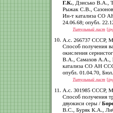
Г.К.
, Дзисько В.А., 
Рыжак С.В., Сазонов
Ин-т катализа СО АН
24.06.68; опубл. 22.12
Титульный лист
[
jp
А.с. 266737 СССР, 
Способ получения ва
окисления сернистог
В.А., Самахов А.А.,
катализа СО АН СССР.
опубл. 01.04.70, Бюл.
Титульный лист
[
jp
А.с. 301985 СССР, 
Способ получения т
двуокиси серы /
Боре
В.С., Буряк К.А., Л