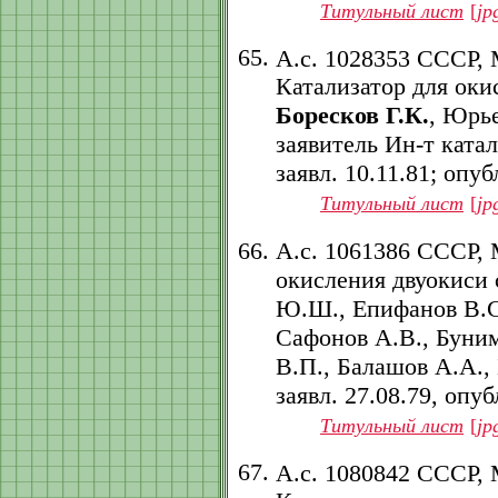
Титульный лист
[
jp
А.с. 1028353 СССР,
Катализатор для оки
Боресков Г.К.
, Юрье
заявитель Ин-т ката
заявл. 10.11.81; опубл
Титульный лист
[
jp
А.с. 1061386 СССР,
окисления двуокиси 
Ю.Ш., Епифанов В.С.
Сафонов А.В., Буним
В.П., Балашов А.А.,
заявл. 27.08.79, опубл
Титульный лист
[
jp
А.с. 1080842 СССР,