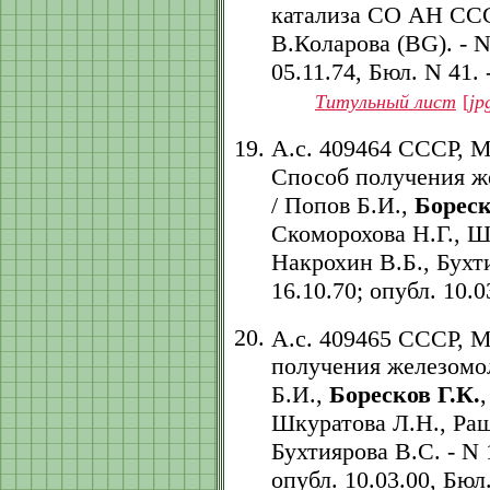
катализа СО АН ССС
В.Коларова (BG). - N
05.11.74, Бюл. N 41. -
Титульный лист
[
jp
А.с. 409464 СССР, 
Способ получения ж
/ Попов Б.И.,
Бореск
Скоморохова Н.Г., Ш
Накрохин В.Б., Бухти
16.10.70; опубл. 10.03
А.с. 409465 СССР, 
получения железомол
Б.И.,
Боресков Г.К.
Шкуратова Л.Н., Раш
Бухтиярова В.С. - N 
опубл. 10.03.00, Бюл. 