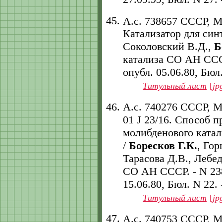
А.с. 738657 СССР, 
Катализатор для син
Соколовский В.Д.,
Б
катализа СО АН СССР.
опубл. 05.06.80, Бюл.
Титульный лист
[
jp
А.с. 740276 СССР, 
01 J 23/16. Способ 
молибденового катал
/
Боресков Г.К.
, Го
Тарасова Д.В., Лебед
СО АН СССР. - N 2381
15.06.80, Бюл. N 22. -
Титульный лист
[
jp
А.с. 740753 СССР, 