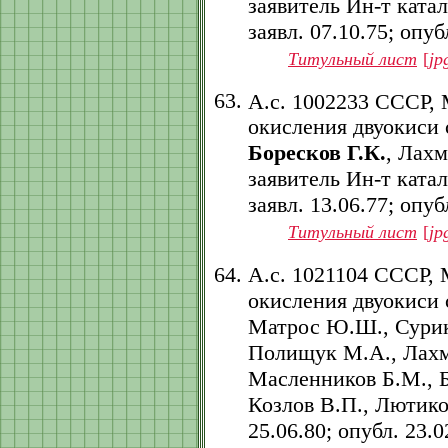
заявитель Ин-т ката
заявл. 07.10.75; опубл
Титульный лист
[
jp
А.с. 1002233 СССР,
окисления двуокиси 
Боресков Г.К.
, Лах
заявитель Ин-т ката
заявл. 13.06.77; опубл
Титульный лист
[
jp
А.с. 1021104 СССР,
окисления двуокиси 
Матрос Ю.Ш., Сурико
Полищук М.А., Лахм
Масленников Б.М., 
Козлов В.П., Лютиков
25.06.80; опубл. 23.02