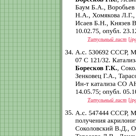
Баум Б.А., Воробьев
Н.А., Хомякова Л.Г.,
Исаев Б.Н., Князев В
10.02.75, опубл. 23.12
Титульный лист
[
jp
А.с. 530692 СССР, 
07 C 121/32. Катализ
Боресков Г.К.
, Соко
Зенковец Г.А., Тарас
Ин-т катализа СО АН
14.05.75; опубл. 05.10
Титульный лист
[
jp
А.с. 547444 СССР, 
получения акрилони
Соколовский В.Д., Ос