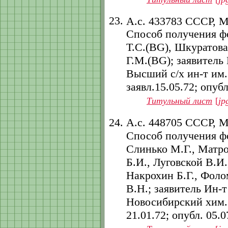
А.с. 433783 СССР, 
Способ получения фо
Т.С.(BG), Шкуратова
Г.М.(BG); заявитель
Высший с/х ин-т им.
заявл.15.05.72; опубл
Титульный лист
[
jp
А.с. 448705 СССР, 
Способ получения ф
Слинько М.Г., Матр
Б.И., Луговской В.И.
Накрохин Б.Г., Фоло
В.Н.; заявитель Ин-
Новосибирский хим. з
21.01.72; опубл. 05.07