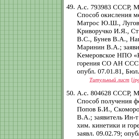
А.с. 793983 СССР, 
Способ окисления м
Матрос Ю.Ш., Луговс
Криворучко И.Я., Ст
В.С., Бунев В.А., На
Маринин В.А.; заяв
Kемеровское НПО «К
горения CO AH CCCP. 
опубл. 07.01.81, Бюл. 
Титульный лист
[
jp
А.с. 804628 СССР, 
Способ получения ф
Попов Б.И., Скоморо
В.А.; заявитель Ин-
хим. кинетики и гор
заявл. 09.02.79; опубл