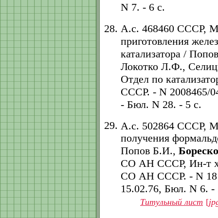
N 7. - 6 с.
А.с. 468460 СССР, 
приготовления желе
катализатора / Попо
Локотко Л.Ф., Селиц
Отдел по катализат
СССР. - N 2008465/04;
- Бюл. N 28. - 5 с.
А.с. 502864 СССР, 
получения формальде
Попов Б.И.,
Бореско
СО АН СССР, Ин-т х
СО АН СССР. - N 1819
15.02.76, Бюл. N 6. - 
Титульный лист
[
jp