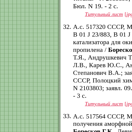
Бюл. N 19. - 2 с.
Титульный лист
[
jp
А.с. 517320 СССР, 
B 01 J 23/883, B 01 
катализатора для ок
пропилена /
Бореско
Т.Я., Андрушкевич Т
Л.В., Карев Ю.С., А
Степанович В.А.; за
СССР, Полоцкий хим.
N 2103803; заявл. 09.
- 3 с.
Титульный лист
[
jp
А.с. 517564 СССР, 
получения аморфной
Боресков Г.К.
, Лев