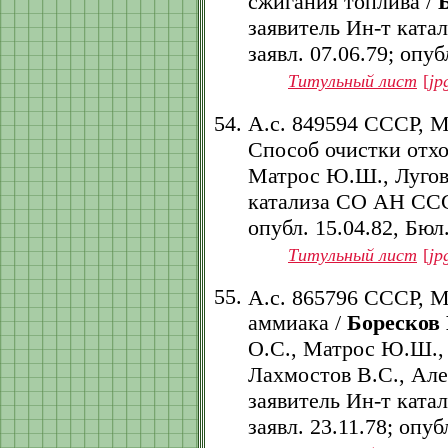
сжигания топлива /
заявитель Ин-т ката
заявл. 07.06.79; опубл
Титульный лист
[
jp
А.с. 849594 СССР, 
Способ очистки отхо
Матрос Ю.Ш., Луговс
катализа СО АН СССР.
опубл. 15.04.82, Бюл.
Титульный лист
[
jp
А.с. 865796 СССР, 
аммиака /
Боресков 
О.С., Матрос Ю.Ш., 
Лахмостов В.С., Ал
заявитель Ин-т ката
заявл. 23.11.78; опубл