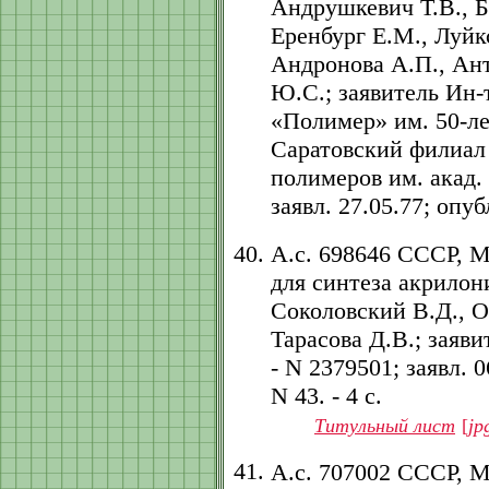
Андрушкевич Т.В., Б
Еренбург Е.М., Луйк
Андронова А.П., Ант
Ю.С.; заявитель Ин
«Полимер» им. 50-ле
Саратовский филиал
полимеров им. акад. 
заявл. 27.05.77; опубл
А.с. 698646 СССР, 
для синтеза акрилон
Соколовский В.Д., Ос
Тарасова Д.В.; заяв
- N 2379501; заявл. 0
N 43. - 4 с.
Титульный лист
[
jp
А.с. 707002 СССР, 