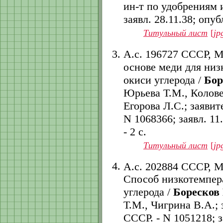
ин-т по удобрениям 
заявл. 28.11.38; опубл
Титульный лист
[
jp
А.с. 196727 СССР, 
основе меди для низ
окиси углерода /
Бор
Юрьева Т.М., Колове
Егорова Л.С.; заяви
N 1068366; заявл. 11.
- 2 с.
Титульный лист
[
jp
А.с. 202884 СССР, 
Способ низкотемпер
углерода /
Боресков 
Т.М., Чигрина В.А.;
СССР. - N 1051218; за