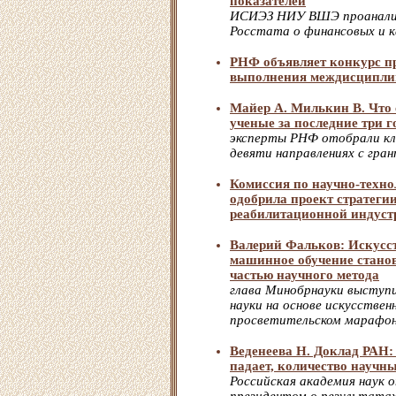
показателей
ИСИЭЗ НИУ ВШЭ проанализ
Росстата о финансовых и к
РНФ объявляет конкурс п
выполнения междисципли
Майер А. Милькин В. Что 
ученые за последние три г
эксперты РНФ отобрали кл
девяти направлениях с гра
Комиссия по научно-техн
одобрила проект стратеги
реабилитационной индуст
Валерий Фальков: Искусс
машинное обучение стано
частью научного метода
глава Минобрнауки выступи
науки на основе искусствен
просветительском марафон
Веденеева Н. Доклад РАН
падает, количество научн
Российская академия наук 