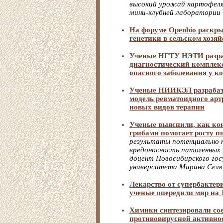
высокий урожай картофеля
мини-клубней лаборатори
На форуме Openbio раскр
генетики в сельском хозяй
Ученые НГТУ НЭТИ разра
диагностический комплекс
опасного заболевания у к
Ученые НИИКЭЛ разрабат
модель ревматоидного арт
новых видов терапии
Ученые выяснили, как ко
грибами помогает росту 
результаты потенциально 
вредоносность патогенных
доцент Новосибирского гос
университета Марина Сел
Лекарство от супербактери
ученые опередили мир на 
Химики синтезировали со
противовирусной активно