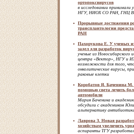
ортопоксвирусов
в исследовании принимали 
НГУ, НИОХ СО РАН, ГНЦ ВБ
Прорывные достижения р
трансплантологии предст
РАН
Пахорукова Е. У ученых и
задел для разработок виру
ученые из Новосибирского 
центра «Вектор», НГУ и 
возможности для того, чт
онколитические вирусы, пр
раковые клетки
Коробатов Я. Баченина М.
помощью света лечить бол
автомобили
Мария Баченина и академик
обсудили с академиком Юли
альтернативу антибиотик
Лаврова З. Новая разраб
хозяйствам увеличить уро
аспиранты ТГУ разработа