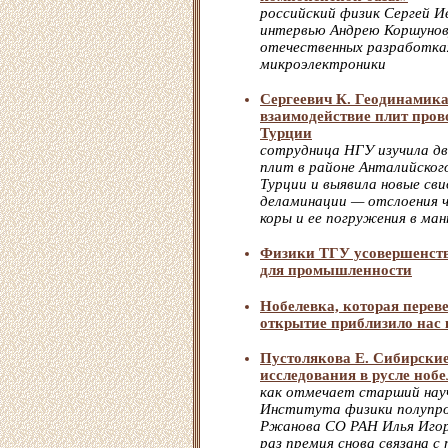
российский физик Сергей Ив
интервью Андрею Коршунов
отечественных разработка
микроэлектроники
Сергеевич К. Геодинамика
взаимодействие плит пров
Турции
сотрудница НГУ изучила д
плит в районе Анталийског
Турции и выявила новые св
деламинации — отслоения 
коры и ее погружения в ма
Физики ТГУ усовершенств
для промышленности
Нобелевка, которая перев
открытие приблизило нас
Пустолякова Е. Сибирские
исследования в русле ноб
как отмечает старший нау
Института физики полупров
Ржанова СО РАН Илья Игор
раз премия снова связана 