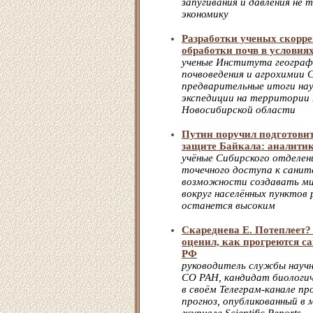
запугивания и давления не т
экономику
Разработки ученых скорр
обработки почв в условия
ученые Института геогра
почвоведения и агрохимии 
предварительные итоги нау
экспедиции на территории 
Новосибирской области
Путин поручил подготовит
защите Байкала: аналитик
учёные Сибирского отделен
точечного доступа к санит
возможности создавать ми
вокруг населённых пунктов
останется высоким
Скареднева Е. Потеплеет?
оценил, как прогреются с
РФ
руководитель службы науч
СО РАН, кандидат биологич
в своём Телеграм-канале п
прогноз, опубликованный в