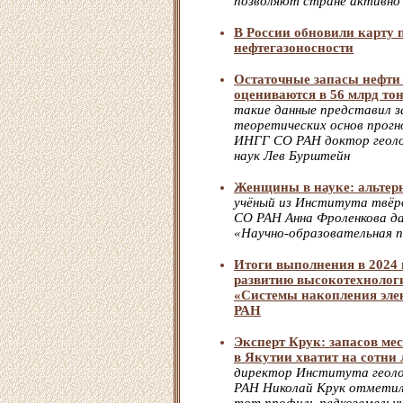
позволяют стране активно 
В России обновили карту 
нефтегазоносности
Остаточные запасы нефти
оцениваются в 56 млрд то
такие данные представил 
теоретических основ прогн
ИНГГ СО РАН доктор геоло
наук Лев Бурштейн
Женщины в науке: альтер
учёный из Института твёр
СО РАН Анна Фроленкова д
«Научно-образовательная 
Итоги выполнения в 2024 
развитию высокотехнолог
«Системы накопления элек
РАН
Эксперт Крук: запасов ме
в Якутии хватит на сотни 
директор Института геоло
РАН Николай Крук отметил,