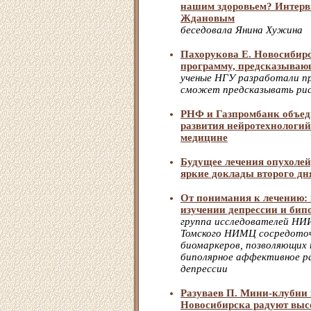
нашим здоровьем? Интервь
Ждановым
беседовала Янина Хужина
Пахорукова Е. Новосибирс
программу, предсказываю
ученые НГУ разработали п
сможет предсказывать рис
РНФ и Газпромбанк объед
развития нейротехнологий
медицине
Будущее лечения опухолей
яркие доклады второго дн
От понимания к лечению: 
изучении депрессии и бип
группа исследователей НИИ
Томского НИМЦ сосредоточ
биомаркеров, позволяющих
биполярное аффективное р
депрессии
Разуваев П. Мини-клубни
Новосибирска радуют выс