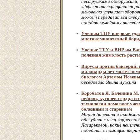
пеструшками обнаружили,
эффект от скрещивания раз
мгновенно улучшает здоров
может передаваться следу
подобно семейному наследс
Ученым ТПУ впервые удал
многокомпонентный борид
Ученые ТГУ и ВИР им.Вав
полезная жимолость расте
Вирусы против бактерий: 
миллиарды лет может пом
биологом Артемом Исаев
беседовала Янина Хужина
Коробатов Я. Баченина М.
нейрон, кусочек сердца и 
технологии помогают учен
болезнями и старением
Мария Баченина и академик
обслудили с член-корреспо
Лагарьковой, какие неизле
победить с помощью терап