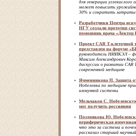
для генерации углекислого 
может повысить урожайнос
30% и сократить затраты
Разработчики Центра иску
НГУ создали прототип си
помощник врача «Доктор 
Проект CAR T-клеточной 
представлен на форуме 
руководитель НИИКЭЛ – ф
Максим Александрович Коро
дискуссии о развитии CAR 
современной медицине
Ячменникова П. Защита о
Нобелевка по медицине при
иммунной системы
Мельчаков С. Нобелевску
мог получить россиянин
Позднякова Ю. Нобелевск
периферическая иммунная
что это за система и поч
рассказал старший научн