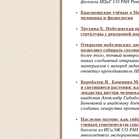
филиала ИЦиГ СО РАН Ром
Красноярские учёные о Но
медицина и физиология
Трухина Е. Нобелевская п
структуры с рекордной по
Открытие нобелевских ла
позволяет собирать соеди
более того, точный контр
таких соединений открывае
материалов с наперед зада
отметил преподаватель Н
Коробатов Я., Баченина М
и светящиеся растения: к
лекарства внутри человек
академик Александр Габибо
Бачениной и академику Алек
создании лекарства против
Наследие матери: как ги
ученым генетическую сен
биологи из ИСиЭЖ СО РАН 
многолетнего эксперимент