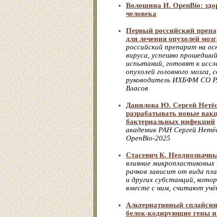
Волошина И. OpenBio: здо
человека
Первый российский препар
для лечения опухолей мозг
российский препарат на ос
вируса, успешно прошедший
испытаний, готовят к иссл
опухолей головного мозга, 
руководитель ИХБФМ СО Р
Власов
Данилова Ю. Сергей Нетёс
разрабатывать новые вак
бактериальных инфекций
академик РАН Сергей Нетё
OpenBio-2025
Стасевич К. Неоднозначн
влияние микропластиковых
рачков зависит от вида пл
и других субстанций, кото
вместе с ним, считают уч
Альтернативный сплайсин
белок-кодирующие гены и 