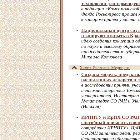
технологии для термоядер
в редакции «Комсомольско
Фонда Росконгресс прошел к
в котором принял участие
Национальный центр спут
планируют открыть в Кра
идею создания концепции об
по науке и высшему образо
председательством губерн
Михаила Котюкова
Химия. Биология. Медицина
Создана модель, предска
распыленных лекарств в л
в исследовании приняли уч
тепломассопереноса Томско
университета, Института 
Кутателадзе СО РАН и Уни
(Италия)
ИРНИТУ и ИрИХ СО РАН з
способный повысить извле
сотрудники ИРНИТУ и ИрИХ
СО РАН запатентовали реа
флотационного обогащения