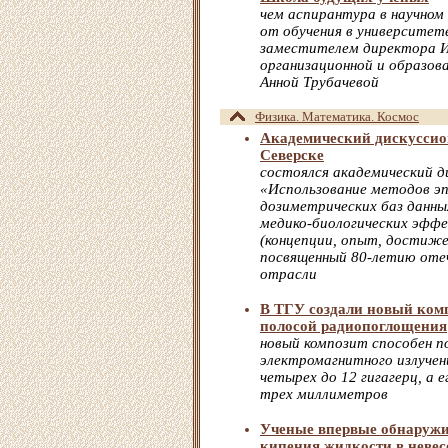
чем аспирантура в научно
от обучения в университете
заместителем директора 
организационной и образов
Анной Трубачевой
Физика. Математика. Космос
Академический дискуссио
Северске
состоялся академический д
«Использование методов эп
дозиметрических баз данны
медико-биологических эфф
(концепции, опыт, достиже
посвященный 80-летию оте
отрасли
В ТГУ создали новый ком
полосой радиопоглощения
новый композит способен 
электромагнитного излучен
четырех до 12 гигагерц, а
трех миллиметров
Ученые впервые обнаруж
кипения жидкости в неве