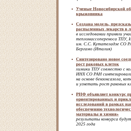
Ученые Новосибирской об
крыжовника
Создана модель, предска
распыленных лекарств в л
в исследовании приняли уч
тепломассопереноса ТПУ,
им. С.С. Кутателадзе СО 
Бергамо (Италия)
Синтезировано новое сое
рост раковых клеток
химики ТПУ совместно с к
ИНХ СО РАН синтезировали
на основе бензоксазола, ко
и угнетать рост раковых к
РНФ объявляет конкурс п
ориентированных и прик
исследований в рамках на
обеспечению технологичес
материалы и химия»
результаты конкурса будут
2025 года