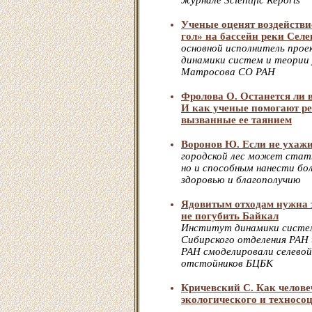
журнале Scientific Reports
Ученые оценят воздейств
гол» на бассейн реки Селе
основной исполнитель про
динамики систем и теории 
Матросова СО РАН
Фролова О. Останется ли 
И как ученые помогают р
вызванные ее таянием
Воронов Ю. Если не ухажив
городской лес может стать
но и способным нанести бо
здоровью и благополучию
Ядовитым отходам нужна з
не погубить Байкал
Институт динамики систем
Сибирского отделения РАН
РАН смоделировали селевой
отстойников БЦБК
Кричевский С. Как челове
экологического и техносо