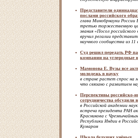
Представители одиннадцат
послами российского обра
глава Минобрнауки России 
третью торжественную це
звания «Посол российского 
вручил регалии представит
научного сообщества из 11
Суд решил передать РФ п
компании на углеродные 
Мамонова Е. Вузы все акт
молодежь в науку
в стране растет спрос на 
что связано с развитием н
Перспективы российско-и
сотрудничества обсудили 
в Российской академии нау
встреча президента РАН а
Красникова с Чрезвычайны
Республики Индии в Россий
Кумаром
Школа будущих учёных