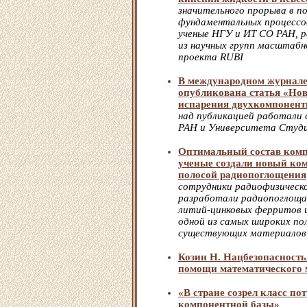
значительного прорыва в п
фундаментальных процессов
ученые НГУ и ИТ СО РАН, р
из научных групп масштаб
проекта RUBI
В международном журнале P
опубликована статья «Нов
испарения двухкомпонент
над публикацией работали
РАН и Университета Студи
Оптимальный состав комп
ученые создали новый ко
полосой радиопоглощения
сотрудники радиофизическ
разработали радиопоглоща
литий-цинковых ферритов и
одной из самых широких по
существующих материалов
Козин Н. Нацбезопасность
помощи математического 
«В стране созрел класс по
компонентной базы»