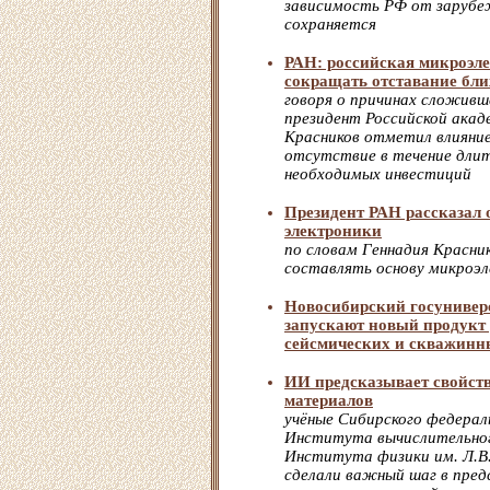
зависимость РФ от зарубе
сохраняется
РАН: российская микроэл
сокращать отставание бли
говоря о причинах сложивш
президент Российской акад
Красников отметил влияние
отсутствие в течение длит
необходимых инвестиций
Президент РАН рассказал 
электроники
по словам Геннадия Красник
составлять основу микроэл
Новосибирский госунивер
запускают новый продукт
сейсмических и скважин
ИИ предсказывает свойст
материалов
учёные Сибирского федерал
Института вычислительног
Института физики им. Л.В
сделали важный шаг в пред