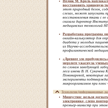
Недюк М. Кроль наплакал:
восстановить хрящевую т
этот природный белок, сод
слезах, может запускать п
восстановления ткани с ее
сказала директор Институ
медицинских технологий Н
Разработана программа ди
онлайн-калькулятор для оп
диабета у молодых пациен
из Научно-исследовательс
профилактической медицин
«Древнее зло пробудилось»
мерзлоте ужаснула ученых
по словам заведующей ла
леса имени В. Н. Сукачева
Пономаревой, некоторые л
эксперименты подтвержда
микроорганизмов при плюс 
Технологии (информационные, нан
Мишустин: нельзя догнать
электронике, слепо повтор
премьер-министр при этом