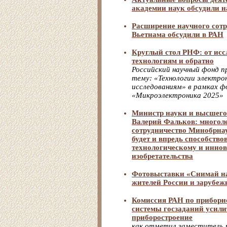
академии наук обсудили 
Расширение научного сотр
Вьетнама обсудили в РАН
Круглый стол РНФ: от исс
технологиям и обратно
Российский научный фонд п
тему: «Технологии электро
исследованиям» в рамках 
«Микроэлектроника 2025»
Министр науки и высшего
Валерий Фальков: многоле
сотрудничество Минобрнау
будет и впредь способство
технологическому и инно
изобретательства
Фотовыставки «Снимай на
жителей России и зарубеж
Комиссия РАН по приборно
системы госзаданий усили
приборостроение
как отметил заместитель 