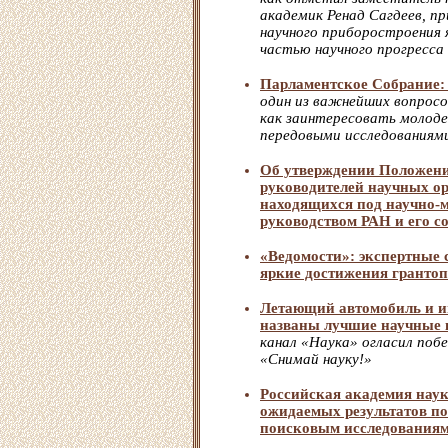
академик Ренад Сагдеев, пр
научного приборостроения 
частью научного прогресса
Парламентское Собрание:
один из важнейших вопросо
как заинтересовать молод
передовыми исследованиям
Об утверждении Положени
руководителей научных о
находящихся под научно-
руководством РАН и его с
«Ведомости»: экспертные
яркие достижения гранто
Летающий автомобиль и и
названы лучшие научные 
канал «Наука» огласил поб
«Снимай науку!»
Российская академия наук
ожидаемых результатов п
поисковым исследованиям 