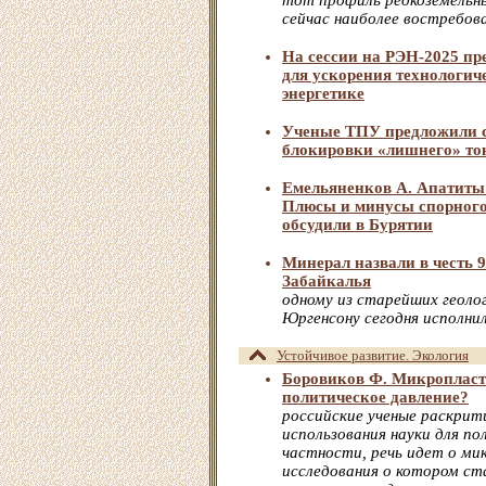
тот профиль редкоземельн
сейчас наиболее востребов
На сессии на РЭН-2025 п
для ускорения технологич
энергетике
Ученые ТПУ предложили с
блокировки «лишнего» ток
Емельяненков А. Апатиты 
Плюсы и минусы спорного
обсудили в Бурятии
Минерал назвали в честь 9
Забайкалья
одному из старейших геоло
Юргенсону сегодня исполни
Устойчивое развитие. Экология
Боровиков Ф. Микропластик
политическое давление?
российские ученые раскрит
использования науки для по
частности, речь идет о ми
исследования о котором с