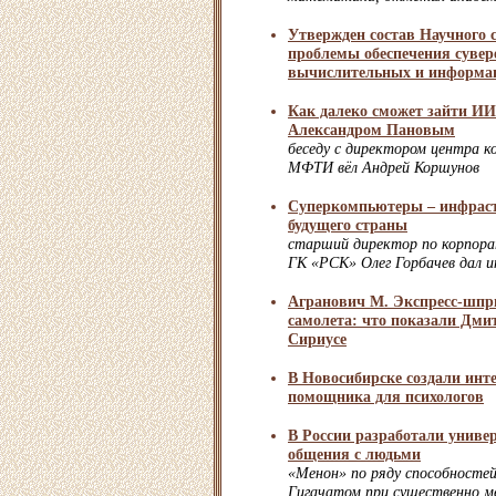
Утвержден состав Научного 
проблемы обеспечения сувер
вычислительных и информа
Как далеко сможет зайти И
Александром Пановым
беседу с директором центра к
МФТИ вёл Андрей Коршунов
Суперкомпьютеры – инфраст
будущего страны
старший директор по корпор
ГК «РСК» Олег Горбачев дал и
Агранович М. Экспресс-шпр
самолета: что показали Дм
Сириусе
В Новосибирске создали инт
помощника для психологов
В России разработали униве
общения с людьми
«Менон» по ряду способносте
Гигачатом при существенно м