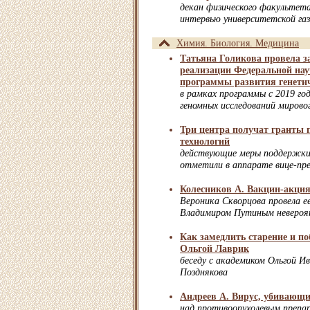
декан физического факультет
интервью университетской газ
Химия. Биология. Медицина
Татьяна Голикова провела з
реализации Федеральной нау
программы развития генетич
в рамках программы с 2019 г
геномных исследований мирово
Три центра получат гранты 
технологий
действующие меры поддержки 
отметили в аппарате вице-пр
Колесников А. Вакцин-акци
Вероника Скворцова провела ее
Владимиром Путиным невероя
Как замедлить старение и по
Ольгой Лаврик
беседу с академиком Ольгой И
Позднякова
Андреев А. Вирус, убивающи
над противоопухолевым препа