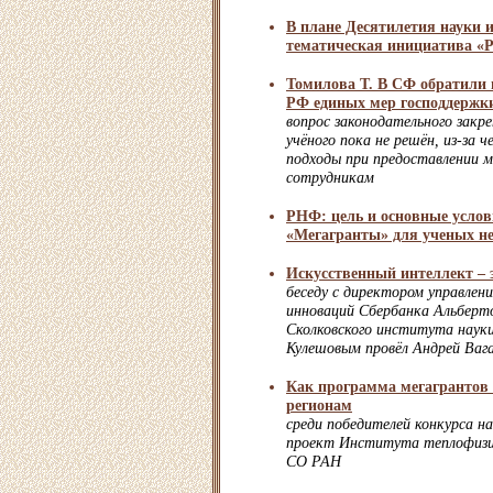
В плане Десятилетия науки и
тематическая инициатива «
Томилова Т. В СФ обратили 
РФ единых мер господдержк
вопрос законодательного закр
учёного пока не решён, из-за
подходы при предоставлении 
сотрудникам
РНФ: цель и основные усло
«Мегагранты» для ученых не
Искусственный интеллект – 
беседу с директором управлени
инноваций Сбербанка Альбер
Сколковского института науки
Кулешовым провёл Андрей Ваг
Как программа мегагрантов 
регионам
среди победителей конкурса на
проект Института теплофизик
СО РАН