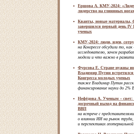
Ершова А. КМУ-2024: «Лидер
лидерство на глиняных нога
Кванты, новые материалы, 
завершился первый день IV 
ученых
КМУ-2024: люди, идеи, сотр
на Конгрессе обсудили то, как
исследователю, зачем разраб
модели и что важно в развити
Фурсова Е. Стране нужны и
Владимир Путин встретился 
Конгресса молодых ученых
также Владимир Путин расска
финансирование науки до 2%
Нефёдова А. Ученым – свет:
досрочный выход на финанси
ВВП
на встрече с представителями
о влиянии ИИ на рынок труда
и перспективах геотермальной