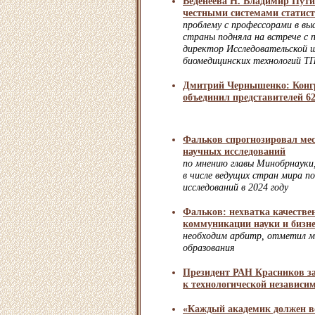
Веденеева Н. Владимир Пути
честными системами статис
проблему с профессорами в вы
страны подняла на встрече с 
директор Исследовательской 
биомедицинских технологий Т
Дмитрий Чернышенко: Конг
объединил представителей 62
Фальков спрогнозировал мес
научных исследований
по мнению главы Минобрнауки,
в числе ведущих стран мира п
исследований в 2024 году
Фальков: нехватка качестве
коммуникации науки и бизне
необходим арбитр, отметил м
образования
Президент РАН Красников за
к технологической независи
«Каждый академик должен во