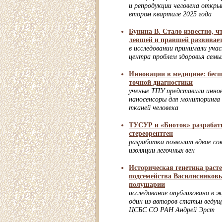
и репродукции человека откр
втором квартале 2025 года
Бунина В. Стало известно, ч
левшей и правшей развивает
в исследовании принимали уча
центра проблем здоровья семьи
Инновации в медицине: бес
точной диагностики
ученые ТПУ представили инно
наносенсоры для мониторинга 
тканей человека
ТУСУР и «Биоток» разраба
стереорентген
разработка позволит вдвое со
изоляции легочных вен
Историческая генетика расте
подсемейства Василисников
полушарии
исследование опубликовано в ж
один из авторов статьи веду
ЦСБС СО РАН Андрей Эрст