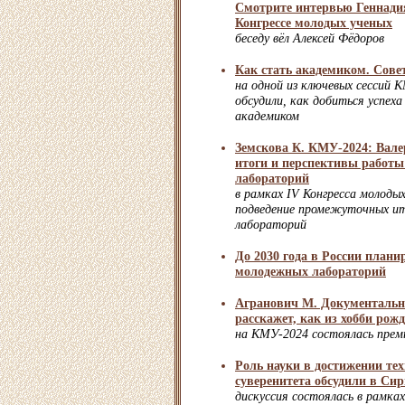
Смотрите интервью Геннади
Конгрессе молодых ученых
беседу вёл Алексей Фёдоров
Как стать академиком. Сове
на одной из ключевых сессий 
обсудили, как добиться успеха
академиком
Земскова К. КМУ-2024: Вале
итоги и перспективы работ
лабораторий
в рамках IV Конгресса молоды
подведение промежуточных и
лабораторий
До 2030 года в России плани
молодежных лабораторий
Агранович М. Документаль
расскажет, как из хобби рож
на КМУ-2024 состоялась прем
Роль науки в достижении те
суверенитета обсудили в Сир
дискуссия состоялась в рамка