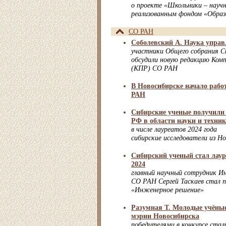
о проекте «Школьники – науч
реализованным фондом «Образ
СО РАН
Соболевский А. Наука управ
участники Общего собрания С
обсудили новую редакцию Комп
(КПР) СО РАН
В Новосибирске начало рабо
РАН
Сибирские ученые получили
РФ в области науки и техни
в числе лауреатов 2024 года
сибирские исследователи из Н
Сибирский ученый стал лау
2024
главный научный сотрудник И
СО РАН Сергей Таскаев стал 
«Инженерное решение»
Разумная Т. Молодые учёные
мэрии Новосибирска
победителями в конкурсе ста