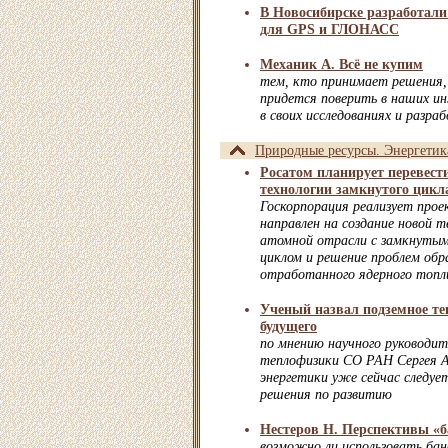
В Новосибирске разработали
для GPS и ГЛОНАСС
Механик А. Всё не купим
тем, кто принимает решения,
придется поверить в наших ин
в своих исследованиях и разр
Природные ресурсы. Энергетик
Росатом планирует перевест
технологии замкнутого цикл
Госкорпорация реализует про
направлен на создание новой 
атомной отрасли с замкнуты
циклом и решение проблем обр
отработанного ядерного топли
Ученый назвал подземное те
будущего
по мнению научного руководи
теплофизики СО РАН Сергея Ал
энергетики уже сейчас следуе
решения по развитию
Нестеров Н. Перспективы «б
возможно ли использовать бан