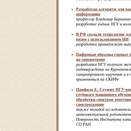
Разработан алгоритм для в
информации
профессор Владимир Барахнин
разработке учёных НГУ и колл
В РФ создали технологию д
видео с использованием ИИ
разработка принадлежит вып
Цифровые образцы горных п
на синхротроне
разработки НГУ получили экс
подтверждение на Курчатовск
синхротронного излучения и в
применяться на СКИФе
Панфило Е. Студент НГУ вп
глубокого машинного обучен
обработки спектров рентген
спектроскопии
также молодой исследовател
интеллектуальной робототех
Поверхность Института катал
СО РАН