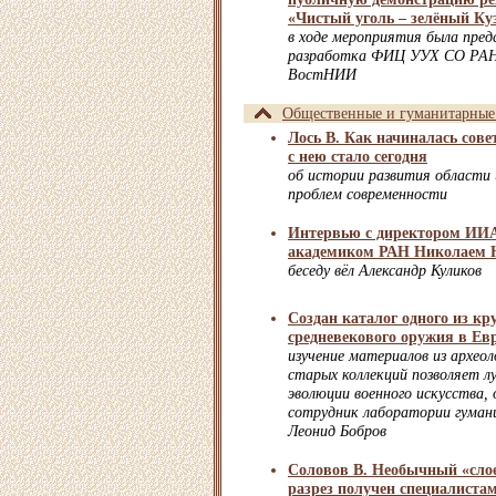
«Чистый уголь – зелёный Ку
в ходе мероприятия была пред
разработка ФИЦ УУХ СО РАН 
ВостНИИ
Общественные и гуманитарные
Лось В. Как начиналась сове
с нею стало сегодня
об истории развития области 
проблем современности
Интервью с директором ИИ
академиком РАН Николаем 
беседу вёл Александр Куликов
Создан каталог одного из к
средневекового оружия в Ев
изучение материалов из архео
старых коллекций позволяет л
эволюции военного искусства,
сотрудник лаборатории гуман
Леонид Бобров
Соловов В. Необычный «сло
разрез получен специалист