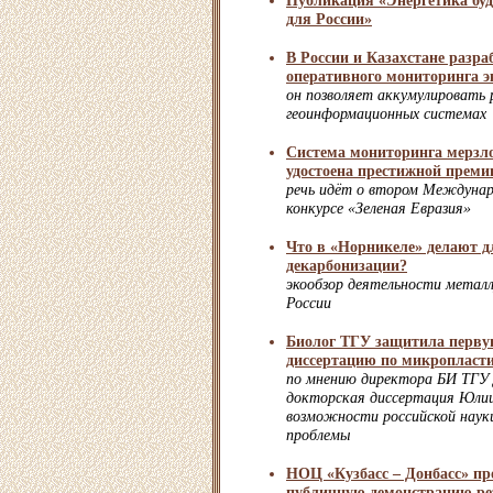
Публикация «Энергетика бу
для России»
В России и Казахстане разра
оперативного мониторинга э
он позволяет аккумулировать 
геоинформационных системах
Система мониторинга мерзл
удостоена престижной преми
речь идёт о втором Междуна
конкурсе «Зеленая Евразия»
Что в «Норникеле» делают д
декарбонизации?
экообзор деятельности металл
России
Биолог ТГУ защитила перву
диссертацию по микропласт
по мнению директора БИ ТГУ 
докторская диссертация Юли
возможности российской науки
проблемы
НОЦ «Кузбасс – Донбасс» пр
публичную демонстрацию р