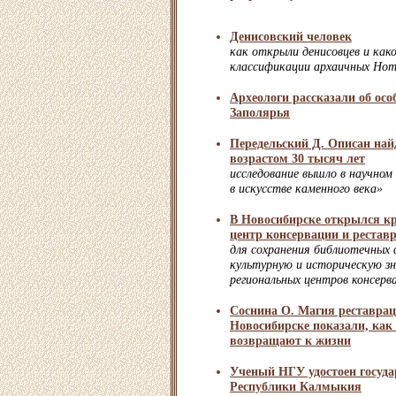
Денисовский человек
как открыли денисовцев и как
классификации архаичных Ho
Археологи рассказали об ос
Заполярья
Передельский Д. Описан най
возрастом 30 тысяч лет
исследование вышло в научном
в искусстве каменного века»
В Новосибирске открылся к
центр консервации и реставр
для сохранения библиотечных
культурную и историческую зн
региональных центров консерв
Соснина О. Магия реставрац
Новосибирске показали, как
возвращают к жизни
Ученый НГУ удостоен госуда
Республики Калмыкия