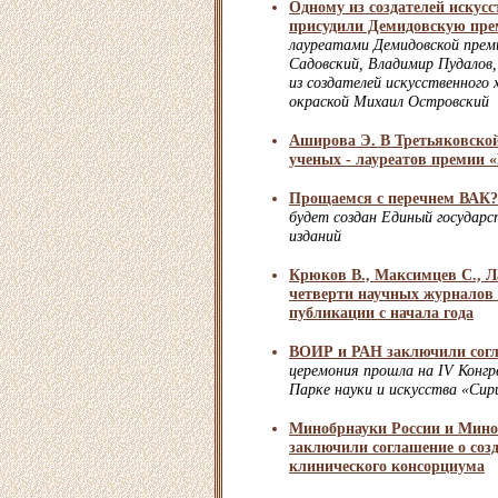
Одному из создателей искусс
присудили Демидовскую пр
лауреатами Демидовской прем
Садовский, Владимир Пудалов
из создателей искусственного
окраской Михаил Островский
Аширова Э. В Третьяковской
ученых - лауреатов премии 
Прощаемся с перечнем ВАК?
будет создан Единый государс
изданий
Крюков В., Максимцев С., Л
четверти научных журналов
публикации с начала года
ВОИР и РАН заключили согл
церемония прошла на IV Конгр
Парке науки и искусства «Сир
Минобрнауки России и Мино
заключили соглашение о соз
клинического консорциума