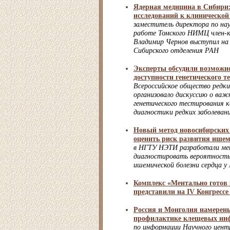
Ядерная медицина в Сибири:
исследований к клинической
заместитель директора по нау
работе Томского НИМЦ член-
Владимир Чернов выступил на
Сибирского отделения РАН
Эксперты обсудили возможн
доступности генетического т
Всероссийское общество редки
организовало дискуссию о ва
генетического тестирования к
диагностики редких заболеван
Новый метод новосибирских
оценить риск развития ишем
в НГТУ НЭТИ разработали ме
диагностировать вероятность
ишемической болезни сердца у
Комплекс «Ментально готов 
представили на IV Конгресс
Россия и Монголия намерены
профилактике клещевых ин
по информации Научного центр