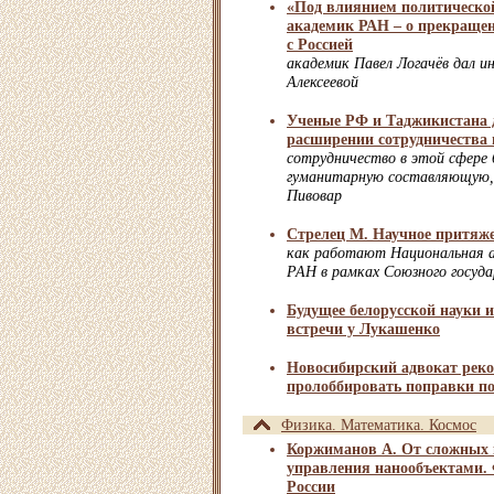
«Под влиянием политическо
академик РАН – о прекраще
с Россией
академик Павел Логачёв дал 
Алексеевой
Ученые РФ и Таджикистана 
расширении сотрудничества
сотрудничество в этой сфере 
гуманитарную составляющую,
Пивовар
Стрелец М. Научное притяже
как работают Национальная а
РАН в рамках Союзного госуд
Будущее белорусской науки 
встречи у Лукашенко
Новосибирский адвокат рек
пролоббировать поправки п
Физика. Математика. Космос
Коржиманов А. От сложных 
управления нанообъектами. 
России