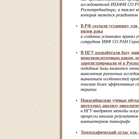
исследователей ИХБФМ СО РА
Роспотребнадзора, а также к
которая является резидентом
В РФ создали установку для
видов рака
в создании установки принял 
сотрудник ИЯФ СО РАН Серге
В НГУ разработали базу дан
немелкоклеточным раком ле
зарегистрировали её в Роспа
подобные базы являются очен
выполнения различных исследов
выявлением особенностей прот
поиском более эффективных сп
терапии
Новосибирские учёные обуча
интеллект анализу онкологи
в НГУ внедряют методы искус
процессы анализа результатов
компьютерном томографе
Томографический атлас для