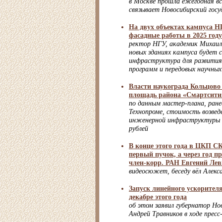
в Москве прошла ежегодная в
связывает Новосибирский гос
На двух объектах кампуса 
фасадные работы в 2025 году
ректор НГУ, академик Михаил
новых зданиях кампуса будет 
инфраструктура для развития
программ и передовых научных
Власти наукограда Кольцово
площадь района «Смартсити
по данным мастер-плана, ране
Технопроме, стоимость возвед
инженерной инфраструктуры о
рублей
В конце этого года в ЦКП С
первый пучок, а через год п
член-корр. РАН Евгений Ле
видеосюжет, беседу вёл Алекс
Запуск линейного ускорите
декабре этого года
об этом заявил губернатор Но
Андрей Травников в ходе прес