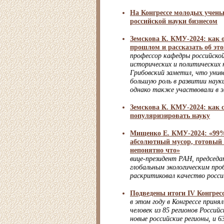
На Конгрессе молодых учены
российской науки бизнесом
Земскова К. КМУ-2024: как 
прошлом и рассказать об эт
профессор кафедры российско
исторических и политических
Грибовский заметил, что уни
большую роль в развитии наук
однако также участвовали в э
Земскова К. КМУ-2024: как 
популяризировать науку
Мищенко Е. КМУ-2024: «99%
абсолютный мусор, готовый 
непонятно что»
вице-президент РАН, председа
глобальным экологическим пр
раскритиковал качество росси
Подведены итоги IV Конгрес
в этом году в Конгрессе приня
человек из 85 регионов Россий
новые российские регионы, и 