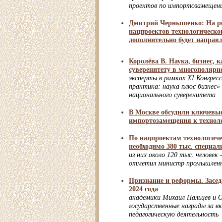
проектов по импортозамещен
Дмитрий Чернышенко: На р
нацпроектов технологическо
дополнительно будет направл
Королёва В. Наука, бизнес, 
суверенитету в многополярн
эксперты в рамках XI Конгрес
практика: наука плюс бизнес»
национального суверенитета
В Москве обсудили ключевые
импортозамещения к технол
По нацпроектам технологиче
необходимо 380 тыс. специал
из них около 120 тыс. человек
отметил министр промышленн
Признание и реформы. Засе
2024 года
академики Михаил Пальцев и О
государственные награды за вк
педагогическую деятельность