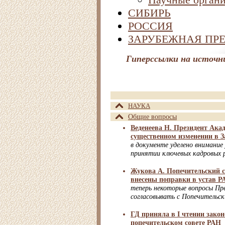
СИБИРЬ
РОССИЯ
ЗАРУБЕЖНАЯ ПР
Гиперссылки на источн
НАУКА
Общие вопросы
Веденеева Н. Президент Ака
существенном изменении в З
в документе уделено внимание
принятии ключевых кадровых 
Жукова А. Попечительский с
внесены поправки в устав Р
теперь некоторые вопросы Пр
согласовывать с Попечительс
ГД приняла в I чтении закон
попечительском совете РАН