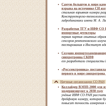
Самую большую в мире каме
взрыва на источнике СИ из
стальная взрывная камера ра
Конструкторско-технологиче
гидродинамики имени М. А. Л
Разработки ТГУ и ИЯФ СО Р
импортные детекторы
первая партия опытных образ
сенсоров рентгеновского излуч
тестирования в Институт яд
Создано импортозамещающее
синхротронна СКИФ
его разработали специалист
«Росэлектроника» поставил
первого в мире синхротрон
Научные организации СО РАН
Коллайдер ВЭПП-2000 для и
модернизируют к 2030 году
учёные ИЯФ СО РАН рассчит
дрейфовую камеру, которая б
повысит точность измерения