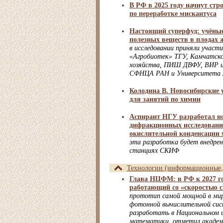
В РФ в 2025 году начнут стр
по переработке мискантуса
Настоящий суперфуд: учёны
полезных веществ в плодах 
в исследовании приняли учас
«Агробиотек» ТГУ, Камчатско
хозяйства, ПИШ ДВФУ, ВИР и
СФНЦА РАН и Университета
Колодина В. Новосибирские 
для занятий по химии
Аспирант НГУ разработал н
дифракционных исследовани
окислительной конденсации 
эта разработка будет внедрен
станциях СКИФ
Технологии (информационные, 
Глава НЦФМ: в РФ к 2027 го
работающий со «скоростью с
прототип самой мощной в мир
фотонной вычислительной си
разработать в Национальном 
математики, отметил академи