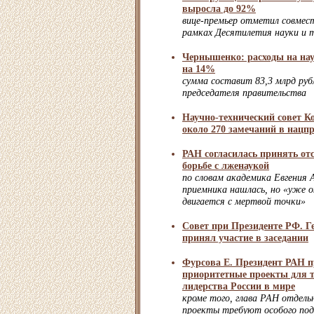
выросла до 92%
вице-премьер отметил совмес
рамках Десятилетия науки и 
Чернышенко: расходы на наук
на 14%
сумма составит 83,3 млрд ру
председателя правительства
Научно-технический совет К
около 270 замечаний в нацп
РАН согласилась принять от
борьбе с лженаукой
по словам академика Евгения 
приемника нашлась, но «уже ок
двигается с мертвой точки»
Совет при Президенте РФ. Г
принял участие в заседании
Фурсова Е. Президент РАН 
приоритетные проекты для т
лидерства России в мире
кроме того, глава РАН отдел
проекты требуют особого под