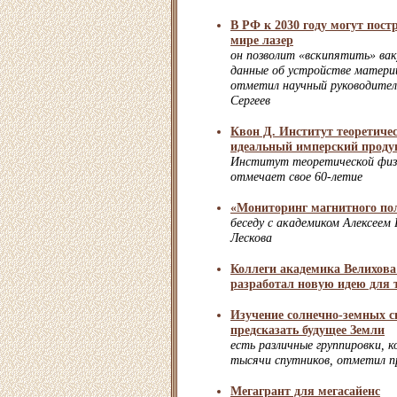
В РФ к 2030 году могут пос
мире лазер
он позволит «вскипятить» вак
данные об устройстве матери
отметил научный руководите
Сергеев
Квон Д. Институт теоретиче
идеальный имперский проду
Институт теоретической физи
отмечает свое 60-летие
«Мониторинг магнитного пол
беседу с академиком Алексеем
Лескова
Коллеги академика Велихова 
разработал новую идею для 
Изучение солнечно-земных с
предсказать будущее Земли
есть различные группировки,
тысячи спутников, отметил 
Мегагрант для мегасайенс