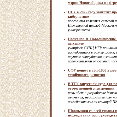
мэрии Новосибирска в сфере
НГУ в 2025 году запустит п
кибернетике
программа является сетевой и
Инженерной школой Московско
университета
Полканов В. Новосибирские 
дыханием
учащиеся СУНЦ НГУ принима
исследованиях в разных ролях,
научных сотрудников и заканч
исполнителями отдельных час
СФУ вошел в топ-1000 вузов
устойчивого развития
В ТГУ запустили курс для п
отечественной электроники
речь идет о разработке дете
излучения, необходимых для к
исследовательских станций 
Школьники со всей страны 
исследования под руководст