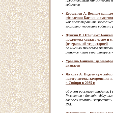
представители министерств и
ведомств
Коршунов А. Водные данные:
обмелении Каспия и «мертв
как предотвратить экологиче
грамотно управлять водными 
Лучкин В. Отбирают Байкал
предложил сделать озеро и е
федеральной территорией
по мнению Вячеслава Фетисова
регионов «там свои интересы»
Уровень Байкала: целесообр
диапазон
Жукова А. Подземную лабор
нового метода захоронения я
в Сибири к 2035 г.
об этом рассказал академик Г
Рыкованов в докладе «Научные
вопросы атомной энергетики»
РАН