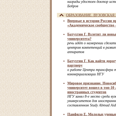
награды удостоен доктор ист
Бобров
ОБРАЗОВАНИЕ. ВУЗОВСКАЯ
Впервые в истории России 
«Академическое сообщество 
Батухтин Г. Взлетит ли нов
университета?
речь идёт о намерении сделат
центром компетенций в разви
аппаратов
Батухтин Г. Как найти доро
партнеру
о работе Центра трансфера т
коммерциализации НГУ
Мировое признание. Новоси
университет вошел в топ-10
иностранных студентов
НГУ занял 8-е место среди вуз
университетов для иностранны
составленном Study Abroad Aid
Панфило Е. Молодые учены