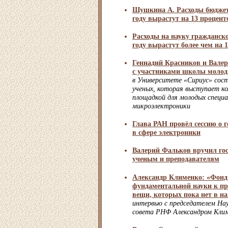
Шушкина А. Расходы бюджет
году вырастут на 13 процент
Расходы на науку гражданско
году вырастут более чем на
Геннадий Красников и Вале
с участниками школы моло
в Университете «Сириус» сос
ученых, которая выступает к
площадкой для молодых специа
микроэлектроники
Глава РАН провёл сессию о 
в сфере электроники
Валерий Фальков вручил го
ученым и преподавателям
Александр Клименко: «Фонд 
фундаментальной науки к пр
вещи, которых пока нет в н
интервью с председателем Нау
совета РНФ Александром Кли