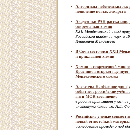
Алгоритмы нобелевских лаур
появление новых лекарств
Академики РАН рассказали,
современная химия
XXII Менделеевский съезд при
Российской академии наук и 
Ивановича Менделеева
В Сочи состоялся XXII Менд
и прикладной химии
Химия в современной микро
Красников открыл научную 
Менделеевского съезда
Алексеева Н. «Важное для 
событие»: российские учёны
анти-МОК-соединение
в работе принимают участие 
института химии им. А.Е. Фа
Российские ученые совместн
новый огнестойкий материа
исследование проведено под 