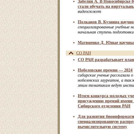
Забелин А. В Новосибирске 
стали обучать на виртуальн
видеосюжет
Полканов В. Кузница научн
специализированные учебные 
начальная ступень подготовки
Матвиенко Д. Юные научны
СО РАН
СО РАН разрабатывает план 
Нобелевские премии — 2024
сибирские ученые рассказали о
нобелевских лауреатов, а так
этим тематикам ведут инсти
Итоги конкурса молодых уче
присуждению премий имени
Сибирского отделения РАН
Для развития биоинформати
специализированную распре
вычислительную систему