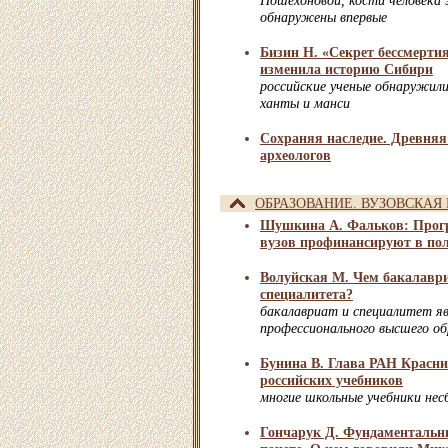
Пошехоновой, кости человека 
обнаружены впервые
Бизин Н. «Секрет бессмерти
изменила историю Сибири
российские ученые обнаружили
ханты и манси
Сохраняя наследие. Древняя
археологов
ОБРАЗОВАНИЕ. ВУЗОВСКАЯ
Шушкина А. Фальков: Прог
вузов профинансируют в по
Волуйская М. Чем бакалаври
специалитета?
бакалавриат и специалитет я
профессионального высшего об
Бунина В. Глава РАН Красни
российских учебников
многие школьные учебники нес
Гончарук Д. Фундаментальн