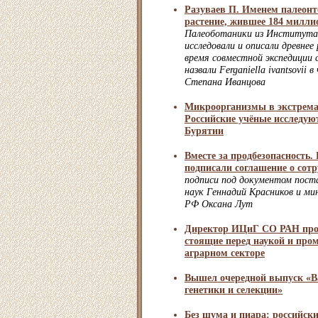
Разуваев П. Именем палеон
растение, жившее 184 миллио
Палеоботаники из Института
исследовали и описали древнее
время совместной экспедиции 
назвали Ferganiella ivantsovii 
Степана Иванцова
Микроорганизмы в экстрема
Российские учёные исследую
Бурятии
Вместе за продбезопасность.
подписали соглашение о сотр
подписи под документом пост
наук Геннадий Красников и ми
РФ Оксана Лут
Директор ИЦиГ СО РАН про
стоящие перед наукой и пр
аграрном секторе
Вышел очередной выпуск «В
генетики и селекции»
Без шума и пиара: российски