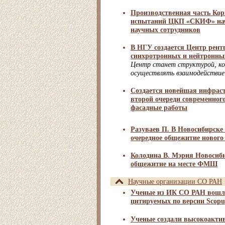
Производственная часть Кор
испытаний ЦКП «СКИФ» нач
научных сотрудников
В НГУ создается Центр рент
синхротронных и нейтронны
Центр станет структурой, ко
осуществлять взаимодействи
Создается новейшая инфраст
второй очереди современног
фасадные работы
Разуваев П. В Новосибирске 
очередное общежитие новог
Колодина В. Мэрия Новосиб
общежитие на месте ФМШ
Научные организации СО РАН
Ученые из ИК СО РАН вошли
цитируемых по версии Scopu
Ученые создали высокоакти