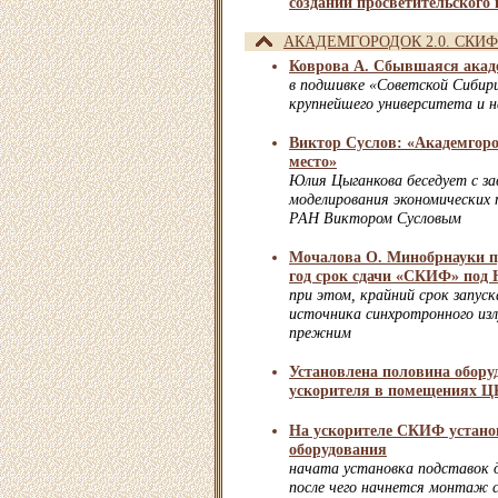
создании просветительского 
АКАДЕМГОРОДОК 2.0. СКИФ
Коврова А. Сбывшаяся акад
в подшивке «Советской Сибир
крупнейшего университета и н
Виктор Суслов: «Академгоро
место»
Юлия Цыганкова беседует с за
моделирования экономических
РАН Виктором Сусловым
Мочалова О. Минобрнауки п
год срок сдачи «СКИФ» под
при этом, крайний срок запуск
источника синхротронного из
прежним
Установлена половина обору
ускорителя в помещениях 
На ускорителе СКИФ устано
оборудования
начата установка подставок 
после чего начнется монтаж с