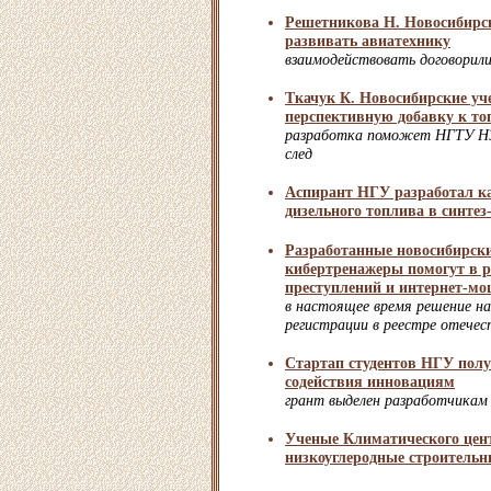
Решетникова Н. Новосибирск
развивать авиатехнику
взаимодействовать договорил
Ткачук К. Новосибирские уч
перспективную добавку к то
разработка поможет НГТУ НЭ
след
Аспирант НГУ разработал к
дизельного топлива в синтез-
Разработанные новосибирск
кибертренажеры помогут в р
преступлений и интернет-м
в настоящее время решение н
регистрации в реестре отече
Стартап студентов НГУ пол
содействия инновациям
грант выделен разработчикам
Ученые Климатического цен
низкоуглеродные строитель