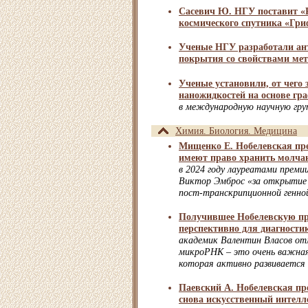
Сасевич Ю. НГУ поставит «
космического спутника «Гр
Ученые НГУ разработали а
покрытия со свойствами мет
Ученые установили, от чего 
наножидкостей на основе гр
в международную научную гру
Химия. Биология. Медицина
Мищенко Е. Нобелевская пр
имеют право хранить молча
в 2024 году лауреатами преми
Виктор Эмброс «за открытие 
пост-транскрипционной генной
Получившее Нобелевскую п
перспективно для диагности
академик Валентин Власов от
микроРНК – это очень важная
которая активно развивается
Паевский А. Нобелевская пр
снова искусственный интелл