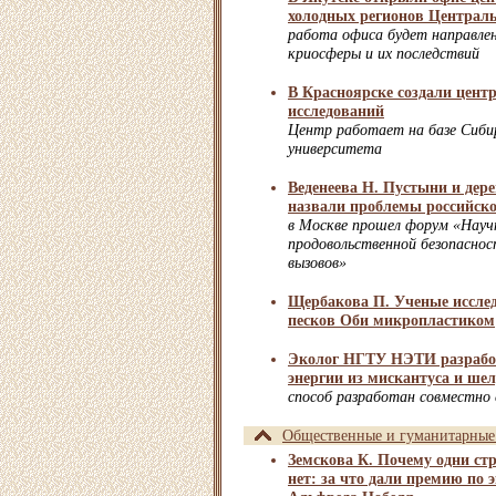
холодных регионов Централ
работа офиса будет направлен
криосферы и их последствий
В Красноярске создали цент
исследований
Центр работает на базе Сиби
университета
Веденеева Н. Пустыни и дер
назвали проблемы российског
в Москве прошел форум «Научн
продовольственной безопасност
вызовов»
Щербакова П. Ученые исслед
песков Оби микропластиком
Эколог НГТУ НЭТИ разработ
энергии из мискантуса и шел
способ разработан совместно 
Общественные и гуманитарные
Земскова К. Почему одни ст
нет: за что дали премию по