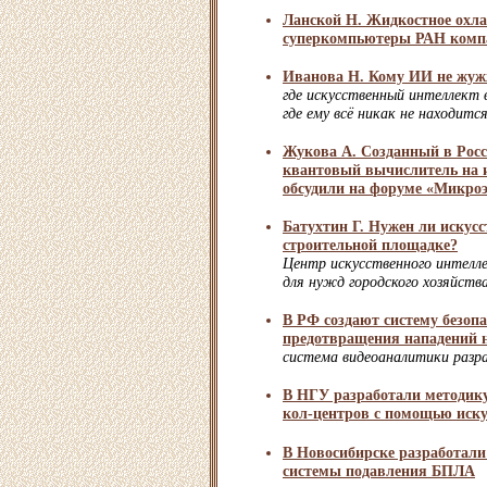
Ланской Н. Жидкостное охла
суперкомпьютеры РАН комп
Иванова Н. Кому ИИ не жу
где искусственный интеллект 
где ему всё никак не находитс
Жукова А. Созданный в Рос
квантовый вычислитель на 
обсудили на форуме «Микро
Батухтин Г. Нужен ли искус
строительной площадке?
Центр искусственного интелл
для нужд городского хозяйств
В РФ создают систему безопа
предотвращения нападений 
система видеоаналитики разр
В НГУ разработали методику
кол-центров с помощью иску
В Новосибирске разработал
системы подавления БПЛА