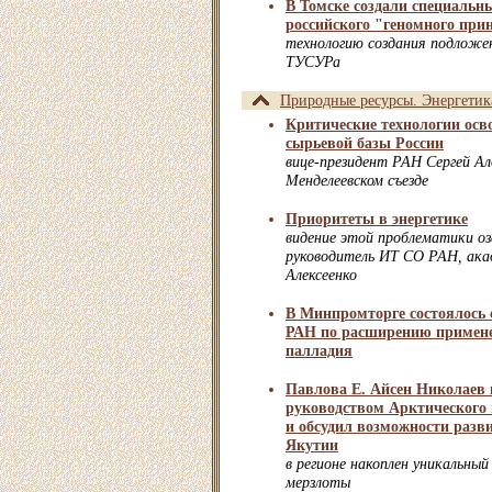
В Томске создали специальн
российского "геномного при
технологию создания подложе
ТУСУРа
Природные ресурсы. Энергетик
Критические технологии осв
сырьевой базы России
вице-президент РАН Сергей А
Менделеевском съезде
Приоритеты в энергетике
видение этой проблематики оз
руководитель ИТ СО РАН, ака
Алексеенко
В Минпромторге состоялось 
РАН по расширению примен
палладия
Павлова Е. Айсен Николаев 
руководством Арктического
и обсудил возможности разв
Якутии
в регионе накоплен уникальный
мерзлоты