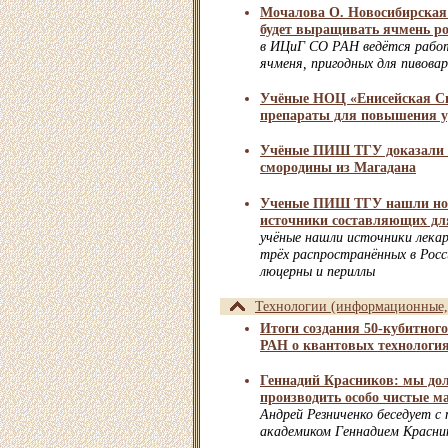
Мочалова О. Новосибирская
будет выращивать ячмень ро
в ИЦиГ СО РАН ведётся работ
ячменя, пригодных для пивова
Учёные НОЦ «Енисейская Си
препараты для повышения 
Учёные ПИШ ТГУ доказали п
смородины из Магадана
Ученые ПИШ ТГУ нашли но
источники составляющих дл
учёные нашли источники лекар
трёх распространённых в Росс
люцерны и периллы
Технологии (информационные, 
Итоги создания 50-кубитног
РАН о квантовых технологи
Геннадий Красников: мы д
производить особо чистые м
Андрей Резниченко беседует с
академиком Геннадием Красн