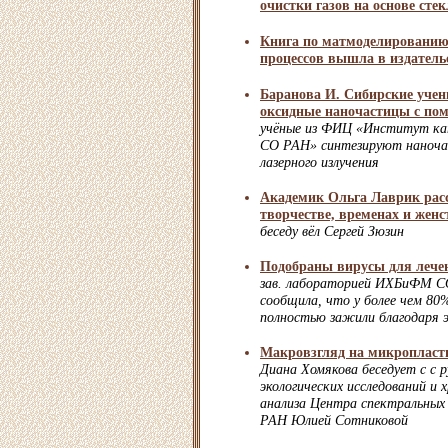
очистки газов на основе сте
Книга по матмоделированию
процессов вышла в издатель
Баранова И. Сибирские учен
оксидные наночастицы с по
учёные из ФИЦ «Институт ката
СО РАН» синтезируют наноч
лазерного излучения
Академик Ольга Лаврик расс
творчестве, временах и женс
беседу вёл Сергей Зюзин
Подобраны вирусы для лече
зав. лабораторией ИХБиФМ С
сообщила, что у более чем 80
полностью зажили благодаря 
Макровзгляд на микропласт
Диана Хомякова беседует с с 
экологических исследований и
анализа Центра спектральных
РАН Юлией Сотниковой