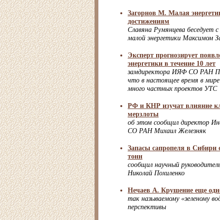
Загорнов М. Малая энергети
достижениям
Славяна Румянцева беседует с
малой энергетики Максимом З
Эксперт прогнозирует появл
энергетики в течение 10 лет
замдиректора ИЯФ СО РАН Пе
что в настоящее время в мире
много частных проектов УТС
РФ и КНР изучат влияние кл
мерзлоты
об этом сообщил директор И
СО РАН Михаил Железняк
Запасы сапропеля в Сибири 
тонн
сообщил научный руководите
Николай Похиленко
Нечаев А. Крушение еще од
так называемому «зеленому во
перспективы