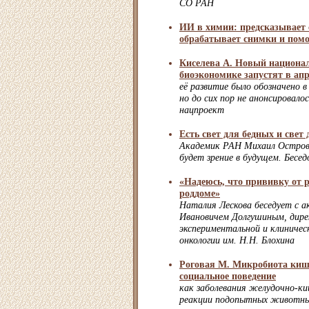
СО РАН
ИИ в химии: предсказывает 
обрабатывает снимки и помо
Киселева А. Новый национа
биоэкономике запустят в апр
её развитие было обозначено в
но до сих пор не анонсировало
нацпроект
Есть свет для бедных и свет
Академик РАН Михаил Остров
будет зрение в будущем. Бесе
«Надеюсь, что прививку от р
роддоме»
Наталия Лескова беседует с а
Ивановичем Долгушиным, дир
экспериментальной и клиниче
онкологии им. Н.Н. Блохина
Роговая М. Микробиота киш
социальное поведение
как заболевания желудочно-к
реакции подопытных животн