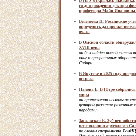
В НГУ открылась выставка,
со дня рождения доктора фи
профессора Майи Ивановны
Веденеева Н. Российские уче
определять датировки поселе
очага
В Омской области обнаружил
XVIII века
он был найден исследователям
книг о приграничных оборони
Сибири
В Якутске в 2025 году продо
острога
Панова Е. В Югре собрались
мира
на протяжении нескольких ст
центром развития различных к
народами
Заславская Е. Зуб первобытн
переполошил археологов Са
по словам специалиста ТюмН