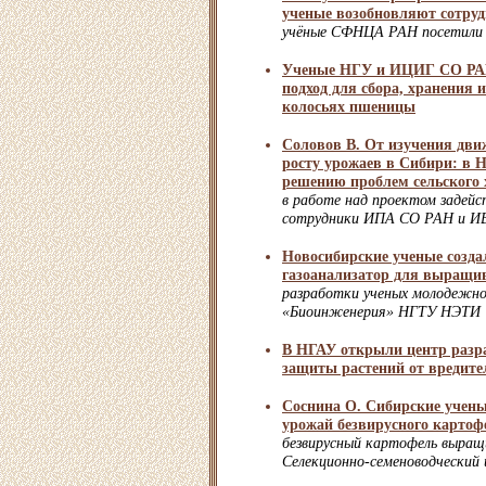
ученые возобновляют сотруд
учёные СФНЦА РАН посетил
Ученые НГУ и ИЦИГ СО РАН
подход для сбора, хранения 
колосьях пшеницы
Соловов В. От изучения движ
росту урожаев в Сибири: в
решению проблем сельского 
в работе над проектом задей
сотрудники ИПА СО РАН и 
Новосибирские ученые созда
газоанализатор для выращи
разработки ученых молодежн
«Биоинженерия» НГТУ НЭТИ
В НГАУ открыли центр разр
защиты растений от вредите
Соснина О. Сибирские учены
урожай безвирусного картоф
безвирусный картофель выра
Селекционно-семеноводчески