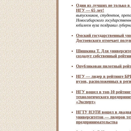
Один из лучших не только в 
НГУ — 65 лет!
выпускников, студентов, преп
Новосибирского государственн
юбилеем вуза поздравил губер
Омский государственный ун
Достоевского отмечает полу
Шишкина Т. Для университ
создадут собственный рейти
Опубликован пилотный рейт
НГУ — лидер в рейтинге БР
вузов, расположенных в рег
НГУ вошел в топ-10 рейтинг
технологического предприн
«Эксперт»
НГТУ НЭТИ вошел в двадцат
университетов — лидеров те
предпринимательства