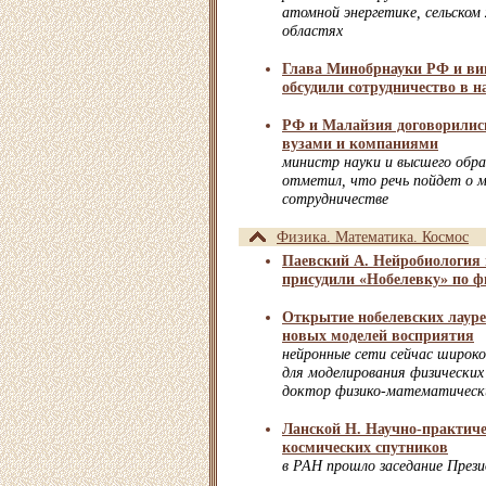
атомной энергетике, сельском 
областях
Глава Минобрнауки РФ и ви
обсудили сотрудничество в н
РФ и Малайзия договорились
вузами и компаниями
министр науки и высшего обра
отметил, что речь пойдет о 
сотрудничестве
Физика. Математика. Космос
Паевский А. Нейробиология 
присудили «Нобелевку» по фи
Открытие нобелевских лауре
новых моделей восприятия
нейронные сети сейчас широк
для моделирования физически
доктор физико-математически
Ланской Н. Научно-практиче
космических спутников
в РАН прошло заседание През