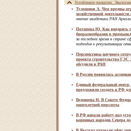
Устойчивое развитие. Экология
Тулохонов А. Чем вредны ог
хозяйственной деятельности
мнение академика РАН Арноль
Потапова Ю. Как внедрить т
биоразнообразия в промышл
за последнее время в стране с
подходов к рекультивации отв
Перспективы научного сотру
проекта строительства ГЭС
обсудили в РАН
В России появилась ассоциа
Единый федеральный центр 
предложили создать в РФ д
Веденеева Н. В Совете Федер
многолетней мерзлоты
В РФ начали работу над уст
коренных народов Севера до 
В Якутске открыли офис цен