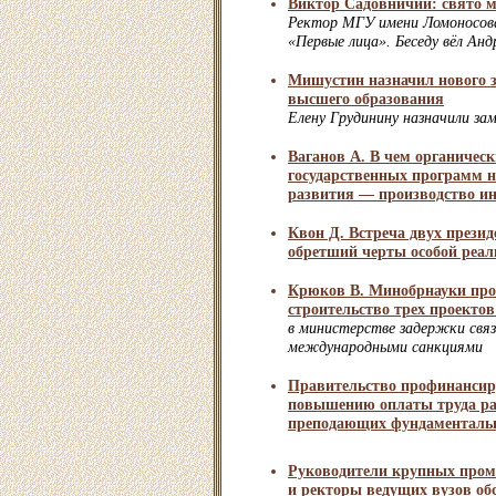
Виктор Садовничий: свято м
Ректор МГУ имени Ломоносов
«Первые лица». Беседу вёл Анд
Мишустин назначил нового 
высшего образования
Елену Грудинину назначили за
Ваганов А. В чем органическ
государственных программ н
развития — производство и
Квон Д. Встреча двух презид
обретший черты особой реал
Крюков В. Минобрнауки про
строительство трех проектов
в министерстве задержки связ
международными санкциями
Правительство профинансир
повышению оплаты труда ра
преподающих фундаменталь
Руководители крупных про
и ректоры ведущих вузов об