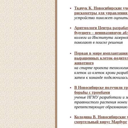
Ткачук К. Новосибирские у
рискометры для управления
устройство поможет оценить 
Аритмологи Центра разраба
будущего – неинвазивную аб
коллеги из Института лазерн
помогают в поиске решения
Первая в мире имплантация
выращенных клеток-водител
животного
на старте проекта технологи
клеток из клеток крови разр
затем к команде подключила
В Новосибирске получили тр
борьбы с тромбами
ученые НГМУ разработали и 
травянистого растения нонеи 
препятствующее образованию
Колодина В. Новосибирские 
смертельный вирус Марбург