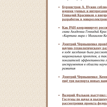
Бурмистров А. Нужно соблю
идеями ученых и интересами
Геннадий Красников о внедр
разработок в микроэлектрон
Как РАН координирует росс
глава Академии Геннадий Крас
«Картина мира с Михаилом Ко
Дмитрий Чернышенко провёл
научно-технологическому р
в ходе заседания были рассмо
национальных проектов, а та
показателей эффективности г
инструментов в области научн
развития
Дмитрий Чернышенко: Комис
ещё три паспорта новых нац
Валерий Фальков выступил 
Госдумы по науке и высшему
рассмотрения проекта федер