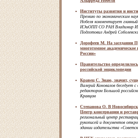
Альфреда Нобеля
Институты развития и инст
Премию по экономическим на
Нобеля комментирует главный
ИЭиОПП СО РАН Владимир Ил
Подготовил Андрей Соболевск
Дорофеев М. На заседании П
многотомное академическое 
России»
Правительство определилос
российской энциклопедии
Кравец С. Знаю, значит, су
Валерий Коновалов беседует 
редактором Большой российск
Кравцом
Степанова О. В Новосибирск
Центр консервации и рестав
региональный центр реставраци
рукописей и документов открое
здании издательства «Советс