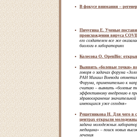
В фокусе внимания – регене
Пичугина Е. Ученые постави
происхождении вируса COVI
его создателем все же оказала
биологи в лабораториях
Колесова О. OpenBio: откр
Выявить «болевые точки» в
говоря о задачах форума «Зол
РАН Михаил Воевода отметил:
Форума, применительно к нап
считаю – выявить «болевые 
эффективному внедрению в пр
здравоохранение значительной
имеющихся уже сегодня»
Решетникова Н. Для чего в 
центрах открыли молодежны
задача молодежных лаборатор
медицина» – поиск новых выс
лечения