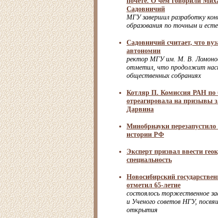
почете. О чем говорили Ми
Садовничий
МГУ завершил разработку кон
образования по точным и ест
Садовничий считает, что ву
автономии
ректор МГУ им. М. В. Ломоно
отметил, что продолжит нас
общественных собраниях
Котляр П. Комиссия РАН по 
отреагировала на призывы з
Дарвина
Минобрнауки перезапустило
истории РФ
Эксперт призвал ввести гео
специальность
Новосибирский государствен
отметил 65-летие
состоялось торжественное за
и Ученого советов НГУ, посвя
открытия