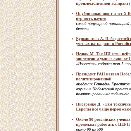
производственной аспирант
Опубликован шорт-лист X Вс
верность науке»
самой популярной номинацией 
детям»
Бурмистров А. Победителей 
ученых наградили в Российс
Недюк М. Так ИИ есть: нейр
эпилепсии и умные очки от 
«Известия» собрали топ-5 нов
Президент РАН назвал Нобе
политизированной
академик Геннадий Красников 
вручение Нобелевской премии в
политизированным событием
Писаренко Д. «Там токсичн
Европы всё чаще переезжаю
Около 90 российских ученых
продолжат работать с ЦЕРН
около 90 из 500