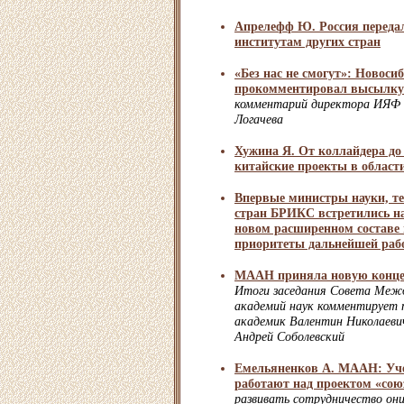
Апрелефф Ю. Россия переда
институтам других стран
«Без нас не смогут»: Новос
прокомментировал высылку
комментарий директора ИЯФ 
Логачева
Хужина Я. От коллайдера до 
китайские проекты в област
Впервые министры науки, т
стран БРИКС встретились н
новом расширенном составе 
приоритеты дальнейшей раб
МААН приняла новую конце
Итоги заседания Совета Межд
академий наук комментирует 
академик Валентин Николаеви
Андрей Соболевский
Емельяненков А. МААН: Уче
работают над проектом «сою
развивать сотрудничество он