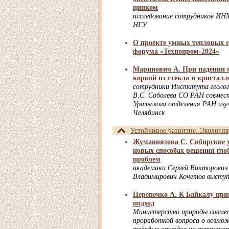
цинком
исследование сотрудников И
НГУ
О проекте умных тепловых с
форума «Технопром-2024»
Маринович А. При падении
коркой из стекла и кристал
сотрудники Института геолог
В.С. Соболева СО РАН совмест
Уральского отделения РАН из
Челябинск
Устойчивое развитие. Экология
Жуманиязова С. Сибирские у
новых способах решения гло
проблем
академики Сергей Викторович 
Владимирович Кочетов выступ
Перепечко А. К Байкалу пр
подход
Министерство природы совме
проработкой вопроса о возмо