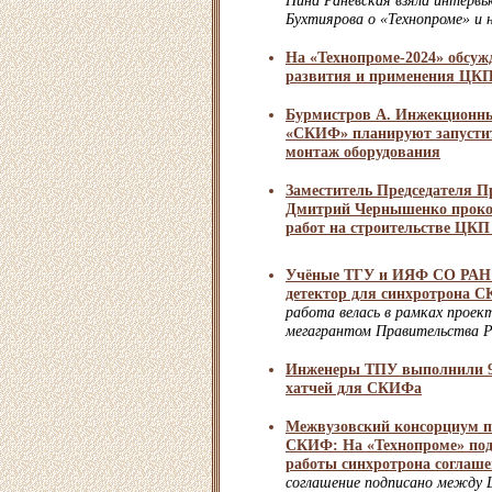
Нина Раневская взяла интервь
Бухтиярова о «Технопроме» и 
На «Технопроме-2024» обсу
развития и применения Ц
Бурмистров А. Инжекционн
«СКИФ» планируют запустить
монтаж оборудования
Заместитель Председателя П
Дмитрий Чернышенко проко
работ на строительстве ЦК
Учёные ТГУ и ИЯФ СО РАН 
детектор для синхротрона 
работа велась в рамках проек
мегагрантом Правительства 
Инженеры ТПУ выполнили 9
хатчей для СКИФа
Межвузовский консорциум п
СКИФ: На «Технопроме» по
работы синхротрона соглаш
соглашение подписано между 