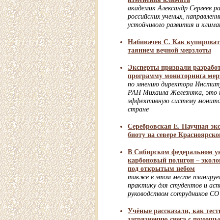
академик Александр Сергеев р
российских ученых, направленн
устойчивого развития и клима
Набивачев С. Как купироват
таянием вечной мерзлоты
Эксперты призвали разрабо
программу мониторинга ме
по мнению директора Инстит
РАН Михаила Железняка, это 
эффективную систему монитор
стране
Серебровская Е. Научная эк
биоту на севере Красноярско
В Сибирском федеральном у
карбоновый полигон – экол
под открытым небом
также в этом месте планируе
практику для студентов и ас
руководством сотрудников С
Учёные рассказали, как тест
загрязнению снега с помощ