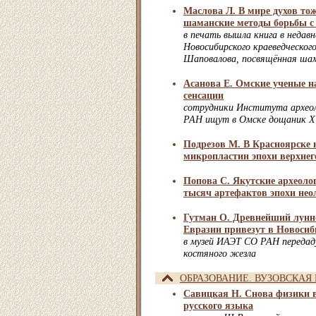
Маслова Л. В мире духов то
шаманские методы борьбы с
в печать вышла книга в недав
Новосибирского краеведческог
Шаповалова, посвящённая ша
Асанова Е. Омские ученые н
сенсации
сотрудники Института архео
РАН ищут в Омске дощаник XV
Подрезов М. В Красноярске 
микропластин эпохи верхнег
Попова С. Якутские археоло
тысяч артефактов эпохи нео
Гутман О. Древнейший лунн
Евразии привезут в Новосиб
в музей ИАЭТ СО РАН передаду
костяного жезла
ОБРАЗОВАНИЕ. ВУЗОВСКАЯ
Савицкая Н. Снова физики в 
русского языка