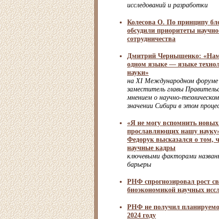
исследований и разработки
Колесова О. По принципу бл
обсудили приоритеты научно
сотрудничества
Дмитрий Чернышенко: «Нам 
одном языке — языке технол
науки»
на XI Международном форуме 
заместитель главы Правительс
мнением о научно-техническо
значении Сибири в этом проце
«Я не могу вспомнить новых
прославляющих нашу науку»
Федорук высказался о том, 
научные кадры
ключевыми факторами названы
барьеры
РНФ спрогнозировал рост с
биоэкономикой научных исс
РНФ не получил планируемо
2024 году