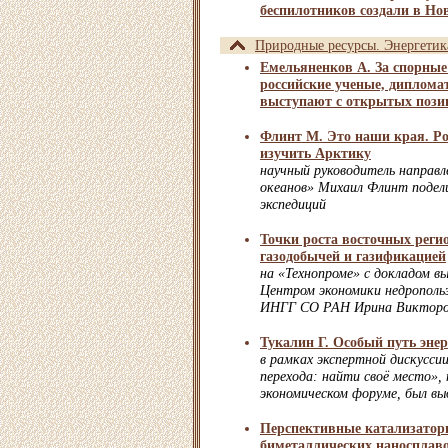
беспилотников создали в Но
Природные ресурсы. Энергетик
Емельяненков А. За спорны
российские ученые, диплома
выступают с открытых пози
Флинт М. Это наши края. Ро
изучить Арктику
научный руководитель направл
океанов» Михаил Флинт подел
экспедиций
Точки роста восточных реги
газодобычей и газификацией
на «Технопроме» с докладом в
Центром экономики недропольз
ИНГГ СО РАН Ирина Викторо
Тукалин Г. Особый путь энер
в рамках экспертной дискусси
перехода: найти своё место»
экономическом форуме, был в
Перспективные катализатор
биметаллических наносплаво