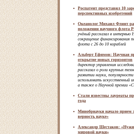
Роспатент представил 10 за
перспективных изобретений
Океанолог Михаил Флинт рас
положении научного флота Р
учёный рассказал в интервью 
сокращение финансирования п
флота с 26 до 10 кораблей
Альберт Ефимов: Научная пр
открытие новых горизонтов
директор управления исследов
рассказал о роли крупных техн
развитии науки, популярности
использовать искусственный и
а также о Научной премии «С
Стали известны лауреаты 
года
Минобрнауки начало прием 
верность науке»
Александр Шестаков: «Нужно
мировой науки»