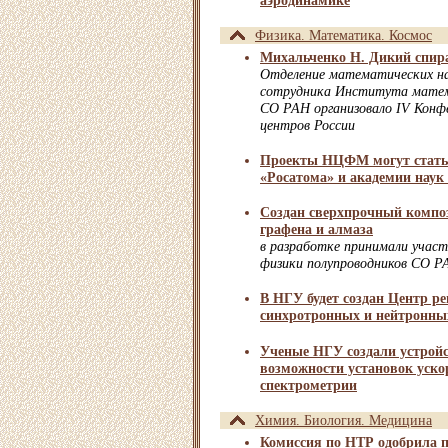
аэродинамике
Физика. Математика. Космос
Михальченко Н. Дикий спир
Отделение математических н
сотрудника Института матема
СО РАН организовало IV Кон
центров России
Проекты НЦФМ могут стать
«Росатома» и академии нау
Cоздан сверхпрочный компо
графена и алмаза
в разработке принимали учас
физики полупроводников СО Р
В НГУ будет создан Центр ре
синхротронных и нейтронны
Ученые НГУ создали устрой
возможности установок уско
спектрометрии
Химия. Биология. Медицина
Комиссия по НТР одобрила п