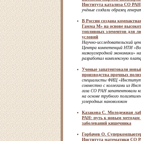
Института катализа СО РАН
учёные создали образец генер
В России создана компактная
Гамма М» на основе высоко
топливных элементов для л
условий
Научно-исследовательский це
Центра компетенций НТИ «Вод
низкоуглеродной экономики» 
разработал комплексную плат
Ученые запатентовали новы
производства прочных поли
специалисты ФИЦ «Институт
совместно с коллегами из Ин
газа СО РАН запатентовали к
на основе трубного полиэтиле
углеродных нановолокон
Казакова С. Молодежная л
РАН: путь к новым методам
заболеваний кишечника
Горбачев О. Суперкомпьютер
Института математики СО РА