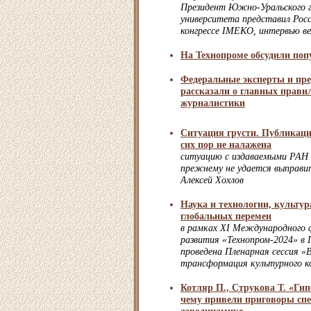
Президент Южно-Уральского г
университета представил Рос
конгрессе IMEKO, интервью в
На Технопроме обсудили по
Федеральные эксперты и пр
рассказали о главных прави
журналистики
Ситуация грусти. Публикац
сих пор не налажена
ситуацию с издаваемыми РАН
прежнему не удается выправи
Алексей Хохлов
Наука и технологии, культура
глобальных перемен
в рамках XI Международного 
развития «Технопром-2024» 
проведена Пленарная сессия «
трансформация культурного ко
Котляр П., Струкова Т. «Гип
чему привели приговоры сп