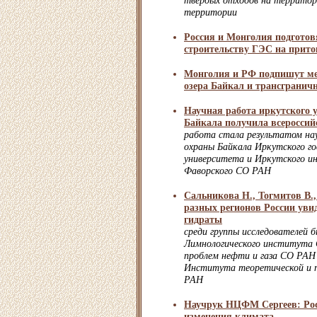
твёрдых отходов на территор
территории
Россия и Монголия подготов
строительству ГЭС на прито
Монголия и РФ подпишут ме
озера Байкал и трансгранич
Научная работа иркутского у
Байкала получила всероссий
работа стала результатом на
охраны Байкала Иркутского го
университета и Иркутского и
Фаворского СО РАН
Сальникова Н., Тогмитов В.,
разных регионов России уви
гидраты
среди группы исследователей 
Лимнологического института
проблем нефти и газа СО РАН
Института теоретической и 
РАН
Научрук НЦФМ Сергеев: Рос
изменения климата