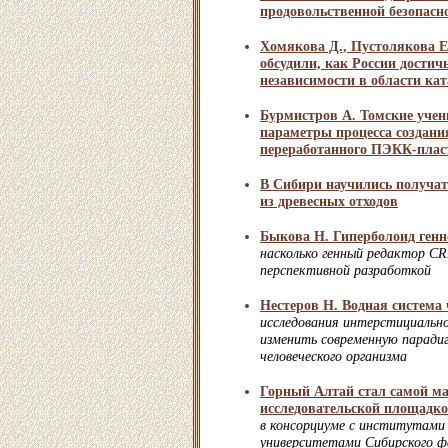
продовольственной безопасн
Хомякова Д., Пустолякова Е
обсудили, как России достич
независимости в области ка
Бурмистров А. Томские учен
параметры процесса создани
переработанного ПЭКК-плас
В Сибири научились получат
из древесных отходов
Быкова Н. Гиперболоид генн
насколько генный редактор C
перспективной разработкой
Нестеров Н. Водная система
исследования интерстициальн
изменить современную паради
человеческого организма
Горный Алтай стал самой м
исследовательской площадк
в консорциуме с институтами
университетами Сибирского фе