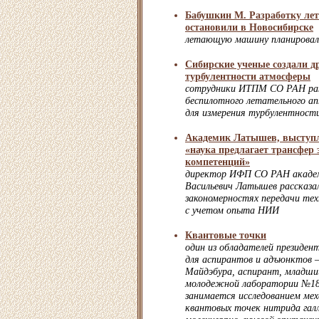
Бабушкин М. Разработку ле
остановили в Новосибирске
летающую машину планировал
Сибирские ученые создали д
турбулентности атмосферы
сотрудники ИТПМ СО РАН ра
беспилотного летательного ап
для измерения турбулентнос
Академик Латышев, выступл
«наука предлагает трансфер 
компетенций»
директор ИФП СО РАН акаде
Васильевич Латышев рассказал
закономерностях передачи тех
с учетом опыта НИИ
Квантовые точки
один из обладателей президен
для аспирантов и адъюнктов 
Майдэбура, аспирант, младши
молодежной лаборатории №1
занимается исследованием ме
квантовых точек нитрида гал