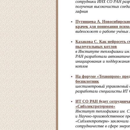
сотрудники ИНХ СО РАН раз
получения высокочистых соеди
гафния
Путинцева А. Новосибирские
крачек для понимания психо
видеосюжет о работе учёны
Казакова С. Как нейросеть 
пылеугольных котлов
в Институте теплофизики им.
РАН разработали автоматиче
инициирования и поддержания 
котлов
На форуме «Технопром» пре
беспилотник
шестиметровый управляемый 
разработали специалисты ИТ
ИТ СО РАН будет сотруднича
«Сибэлектротермом»
Институт теплофизики им. С
и Научно-производственное п
«Сибэлектротерм» заключили 
сотрудничестве в сфере энерг