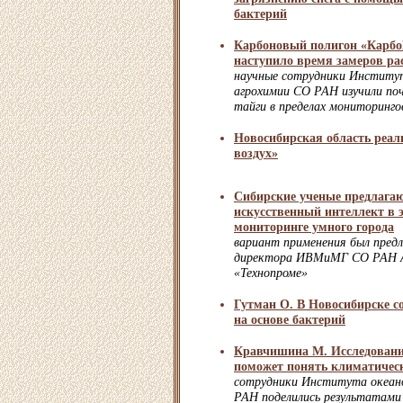
бактерий
Карбоновый полигон «Карбо
наступило время замеров ра
научные сотрудники Институт
агрохимии СО РАН изучили поч
тайги в пределах мониторинг
Новосибирская область реал
воздух»
Сибирские ученые предлага
искусственный интеллект в 
мониторинге умного города
вариант применения был пред
директора ИВМиМГ СО РАН Ал
«Технопроме»
Гутман О. В Новосибирске с
на основе бактерий
Кравчишина М. Исследовани
поможет понять климатичес
сотрудники Института океан
РАН поделились результатами