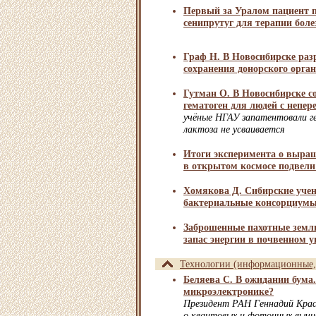
Первый за Уралом пациент 
сенипрутуг для терапии боле
Граф Н. В Новосибирске раз
сохранения донорского орга
Гутман О. В Новосибирске с
гематоген для людей с непе
учёные НГАУ запатентовали ге
лактоза не усваивается
Итоги эксперимента о выра
в открытом космосе подвели
Хомякова Д. Сибирские уче
бактериальные консорциумы
Заброшенные пахотные земли
запас энергии в почвенном уг
Технологии (информационные, 
Беляева С. В ожидании бума.
микроэлектронике?
Президент РАН Геннадий Крас
о квантовых и фотонных вычи