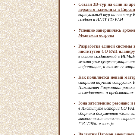
Создан 3D-тур на один из д
верхнего палеолита в Евраз
виртуальный тур на стоянку 
создали в ИАЭТ СО РАН
Успешно завершилась археол
Медвежьи острова
Разработка единой системы
институтов СО РАН планируе
в основе создаваемой в ИВМ
лежат уже существующие инс
информации, а также ее защ
Как появляется новый мате
старший научный сотрудник
Николаевич Гаврюшкин рассказ
исследователя и предстоящих
Зона затопление: резонанс и
в Институте истории СО РАН
сборника документов «Зона за
экологические аспекты строи
ГЭС (1950-е годы)»
Валентин Пармон анонсиров