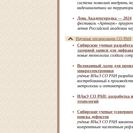
система позволит внедрять п
видеоаналитики на территор
День Академгородка — 2024
фестиваль «Артнаук» приуроче
летия Российской академии на
Научные организации СО РАН
Сибирские ученые разработа
лазерной записи для дифрак
новые технологии создали со
Волоконный лазер для произ
микроэлектроники
учёные ИАиЭ СО РАН разраба
востребованный в производст
метрологии и оптометрии
ИАиЭ СО РАН: разработка 
технологий
Сибирские ученые усоверше
поиска дефектов
учёные ИАиЭ СО РАН заканчи
когерентным частотным реф