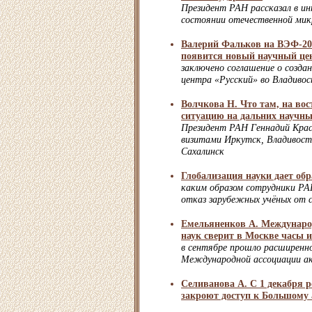
Президент РАН рассказал в и
состоянии отечественной мик
Валерий Фальков на ВЭФ-20
появится новый научный це
заключено соглашение о созда
центра «Русский» во Владиво
Волчкова Н. Что там, на во
ситуацию на дальних научны
Президент РАН Геннадий Крас
визитами Иркутск, Владивост
Сахалинск
Глобализация науки дает об
каким образом сотрудники РА
отказ зарубежных учёных от 
Емельяненков А. Междунар
наук сверит в Москве часы 
в сентябре прошло расширенно
Международной ассоциации ак
Селиванова А. С 1 декабря 
закроют доступ к Большому