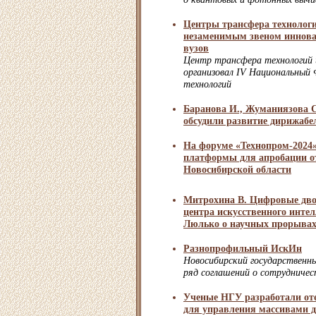
Центры трансфера технологи
незаменимым звеном иннова
вузов
Центр трансфера технологий 
организовал IV Национальный
технологий
Баранова И., Жуманиязова С
обсудили развитие дирижаб
На форуме «Технопром-2024»
платформы для апробации 
Новосибирской области
Митрохина В. Цифровые дво
центра искусственного инте
Люлько о научных прорыва
Разнопрофильный ИскИн
Новосибирский государственн
ряд соглашений о сотрудничес
Ученые НГУ разработали от
для управления массивами 