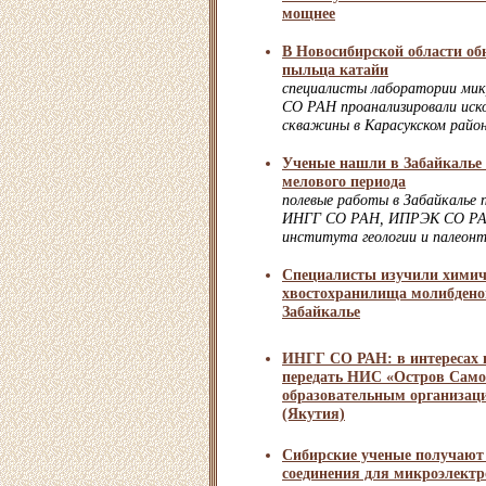
мощнее
В Новосибирской области об
пыльца катайи
специалисты лаборатории ми
СО РАН проанализировали иск
скважины в Карасукском райо
Ученые нашли в Забайкалье 
мелового периода
полевые работы в Забайкалье 
ИНГГ СО РАН, ИПРЭК СО РАН
института геологии и палеонт
Специалисты изучили химич
хвостохранилища молибдено
Забайкалье
ИНГГ СО РАН: в интересах н
передать НИС «Остров Само
образовательным организац
(Якутия)
Сибирские ученые получают
соединения для микроэлект