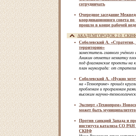
сотрудничать
Очередное заседание Межвед
координационного совета по
прошло в конце рабочей нед
АКАДЕМГОРОДОК 2.0. СКИФ
Соболевский А. «Стратегия, 
территорию»
заместитель главного учёног
Аникин отметил нехватку пло
под флагманские проекты на 
план наукограда: от стратеги
Соболевский А. «Нужно хотет
на «Технопроме» прошёл кругл
проблемам и программам разв
высоким научно-технологичес
Эксперт «Технопром» Новос
может быть муниципалитет
Против санкций Запада и пр
института катализа СО РАН 
СКИФ