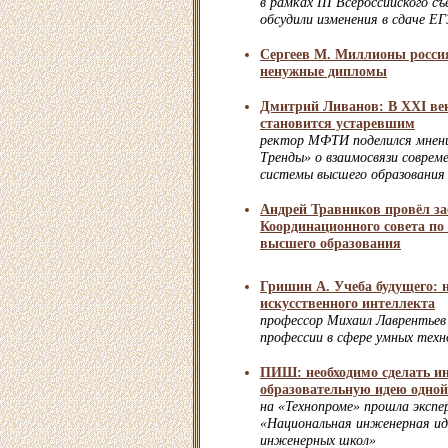
в рамках III Всероссийского съ
обсудили изменения в сдаче Е
Сергеев М. Миллионы росси
ненужные дипломы
Дмитрий Ливанов: В XXI век
становится устаревшим
ректор МФТИ поделился мнени
Тренды» о взаимосвязи соврем
системы высшего образования
Андрей Травников провёл за
Координационного совета по
высшего образования
Гришин А. Учеба будущего: 
искусственного интеллекта
профессор Михаил Лаврентьев
профессии в сфере умных техн
ПИШ: необходимо сделать и
образовательную идею одной
на «Технопроме» прошла экспе
«Национальная инженерная иде
инженерных школ»