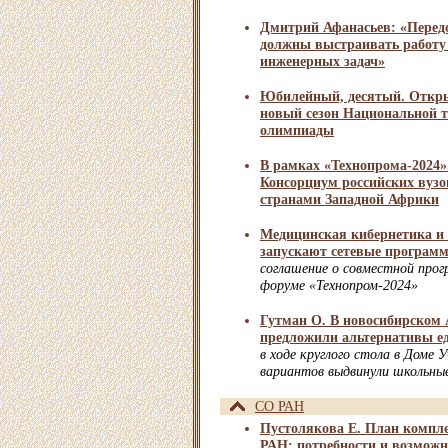
Дмитрий Афанасьев: «Пере
должны выстраивать работу
инженерных задач»
Юбилейный, десятый. Откры
новый сезон Национальной т
олимпиады
В рамках «Технопрома-2024».
Консорциум российских вузов
странами Западной Африки
Медицинская кибернетика 
запускают сетевые програм
соглашение о совместной прог
форуме «Технопром-2024»
Гутман О. В новосибирском 
предложили альтернативы е
в ходе круглого стола в Доме 
вариантов выдвинули школьны
СО РАН
Пустолякова Е. План компл
РАН: потребности и возможн