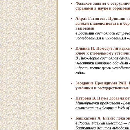
Фальков заявил о сотруднич
странами в науке и образов
Айрат Гатиятов: Принцип «
должен главенствовать в бо
вызовами
в Бразилии состоялась встреч
исследованиям и инновациям 
Ильина И. Помогут ли наука
ключ к глобальному устойч
В Нью-Йорке состоялся самм
участники которого обсудили
и достижение целей устойчиво
года»
Заседание Президиума РАН.
учебники и государственные
Петрова В. Науке добавляют
Минобрнауки предлагает «Белы
альтернативы Scopus и Web of 
Башкатова А. Бизнес пока э
в России главный инвестор — 
Башкатова делится выводами 