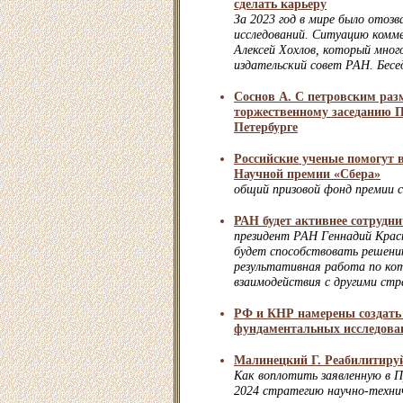
сделать карьеру
За 2023 год в мире было отозв
исследований. Ситуацию комм
Алексей Хохлов, который много
издательский совет РАН. Бесе
Соснов А. С петровским раз
торжественному заседанию 
Петербурге
Российские ученые помогут 
Научной премии «Сбера»
общий призовой фонд премии с
РАН будет активнее сотрудн
президент РАН Геннадий Красн
будет способствовать решени
результативная работа по ко
взаимодействия с другими ст
РФ и КНР намерены создать
фундаментальных исследова
Малинецкий Г. Реабилитируй
Как воплотить заявленную в П
2024 стратегию научно-техни