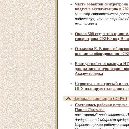
Часть объектов синхротрон
введут в эксплуатацию в 202
министр строительства регио
подчеркнул, что на стройке о
тыс. человек
Около 300 студентов приним
синхротрона СКИФ под Нов
Отмахова Е. В новосибирско
выставка оборудования «С
Благоустройство кампуса НГ
для развития территории но
Академгородка
Строительство третьей и чет
НГУ планируют завершить к
Научные организации СО РАН
Состоялась рабочая встреч
Павла Логачева
полномочный представитель П
Федерации в Сибирском федер
Серышев провёл рабочую встр