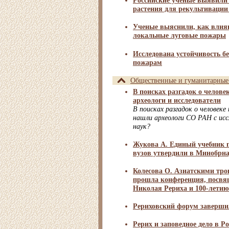
Российские ученые выявили
растения для рекультивации
Ученые выяснили, как влия
локальные луговые пожары
Исследована устойчивость б
пожарам
Общественные и гуманитарные
В поисках разгадок о челов
археологи и исследователи
В поисках разгадок о человеке
нашли археологи СО РАН с ис
наук?
Жукова А. Единый учебник п
вузов утвердили в Минобрн
Колесова О. Азиатскими тро
прошла конференция, посвя
Николая Рериха и 100-летию
Рериховский форум заверши
Рерих и заповедное дело в Р