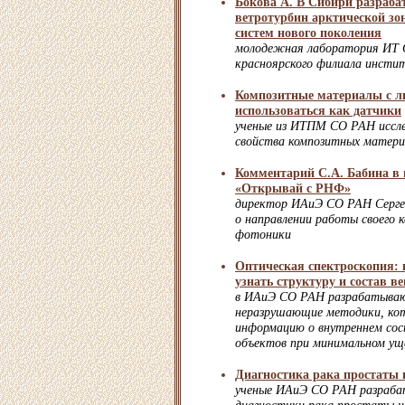
Бокова А. В Сибири разраба
ветротурбин арктической зо
систем нового поколения
молодежная лаборатория ИТ 
красноярского филиала инсти
Композитные материалы с 
использоваться как датчики
ученые из ИТПМ СО РАН иссле
свойства композитных матери
Комментарий С.А. Бабина в 
«Открывай с РНФ»
директор ИАиЭ СО РАН Серге
о направлении работы своего 
фотоники
Оптическая спектроскопия: 
узнать структуру и состав в
в ИАиЭ СО РАН разрабатываю
неразрушающие методики, ко
информацию о внутреннем сос
объектов при минимальном уще
Диагностика рака простаты 
ученые ИАиЭ СО РАН разраб