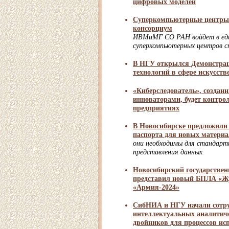
цифровых моделей
Суперкомпьютерные центры
консорциум
ИВМиМГ СО РАН войдет в еди
суперкомпьютерных центров 
В НГУ открылся Демонстра
технологий в сфере искусств
«Киберследователь», создан
инноваторами, будет контрол
предприятиях
В Новосибирске предложили
паспорта для новых матери
они необходимы для стандарти
представления данных
Новосибирский государствен
представил новый БПЛА «Ж
«Армия-2024»
СибНИА и НГУ начали сотру
интеллектуальных аналитич
двойников для процессов и