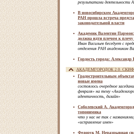
результатами деятельности 
В новосибирском Академгор
РАН прошла встреча предста
законодательной власти
Академик Валентин Пармон:
должна идти плечом к плечу
Иван Васильев беседует с пре
отделения РАН академиком В
Гордость города: Александр
АКАДЕМГОРОДОК 2.0. СКИФ
Градостроительным объекта
новые имена
состоялось очередное заседан
февраля» на тему «Академгоро
идентичность, дизайн»
Соболевский А. Академгород
топонимика
что у нас не так с названиями
«исправление имен»
Федорук М. Неразрывная св