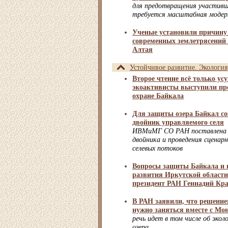
для предотвращения участивш
требуется масштабная модер
Ученые установили причину 
современных землетрясений 
Алтая
Устойчивое развитие. Экология
Второе чтение всё только ус
экоактивисты выступили про
охране Байкала
Для защиты озера Байкал со
двойник управляемого селя
ИВМиМГ СО РАН поставлена з
двойника и проведения сценар
селевых потоков
Вопросы защиты Байкала и н
развития Иркутской области
президент РАН Геннадий Кр
В РАН заявили, что решени
нужно заняться вместе с Мо
речь идет в том числе об экол
озера