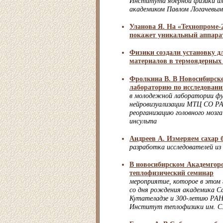
Института ядерной физики им
академиком Павлом Логачевым
Уланова Я. На «Технопроме
покажет уникальный аппарат
Физики создали установку д
материалов в термоядерных
Фролкина В. В Новосибирск
лабораторию по исследовани
в молодежной лаборатории фу
нейровизуализации МТЦ СО РА
реорганизацию головного мозга
инсульта
Андреев А. Измеряем сахар 
разработка исследователей 
В новосибирском Академгоро
теплофизический семинар
мероприятие, которое в этом 
со дня рождения академика С
Кутателадзе и 300-летию РАН
Институт теплофизики им. С