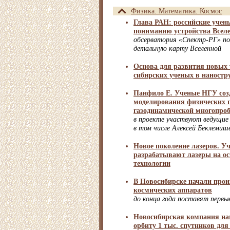
Физика. Математика. Космос
Глава РАН: российские учен
пониманию устройства Всел
обсерватория «Спектр-РГ» по
детальную карту Вселенной
Основа для развития новых 
сибирских ученых в наност
Панфило Е. Ученые НГУ созд
моделирования физических п
газодинамической многопро
в проекте участвуют ведущи
в том числе Алексей Беклемиш
Новое поколение лазеров. 
разрабатывают лазеры на ос
технологии
В Новосибирске начали про
космических аппаратов
до конца года поставят перв
Новосибирская компания на
орбиту 1 тыс. спутников для 