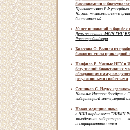
биоэкономики и биотехнолог
Правительство РФ утвердило 
Научно-технологического цент
биотехнологий
50 лет инноваций в борьбе с 
День основания ФБУН ГНЦ ВБ
Роспотребнадзора
Колесова О. Вышли из проб
биология стала прикладной 
Панфило Е. Ученые НГУ и 
базу знаний биоактивных мо
обладающих иммуномодулят
регуляторными свойствами
Сенников С. Науку «делают
Наталья Иванова беседует с С
лабораторией молекулярной 
Новая медицина шока
в НИИ кардиологии ТНИМЦ РА
молодежная лаборатория — л
ассоциированного шока