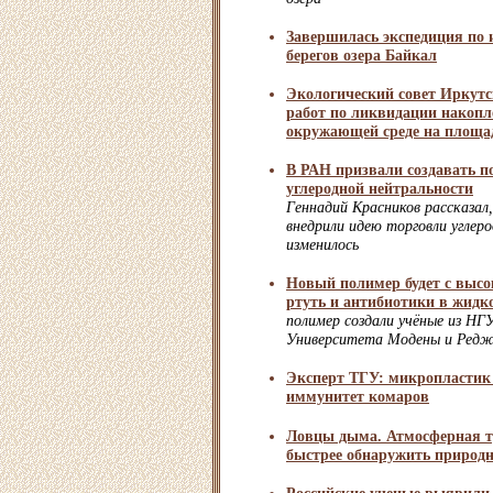
Завершилась экспедиция по 
берегов озера Байкал
Экологический совет Иркутс
работ по ликвидации накопл
окружающей среде на площа
В РАН призвали создавать п
углеродной нейтральности
Геннадий Красников рассказал,
внедрили идею торговли углер
изменилось
Новый полимер будет с выс
ртуть и антибиотики в жидк
полимер создали учёные из Н
Университета Модены и Редж
Эксперт ТГУ: микропластик
иммунитет комаров
Ловцы дыма. Атмосферная т
быстрее обнаружить природ