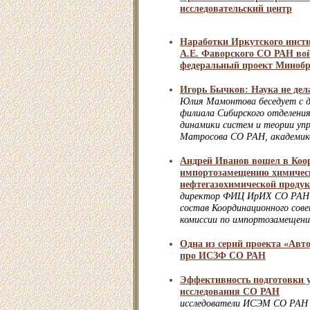
исследовательский центр
Наработки Иркутского инсти
А.Е. Фаворского СО РАН во
федеральный проект Минобр
Игорь Бычков: Наука не дел
Юлия Мамонтова беседует с 
филиала Сибирского отделен
динамики систем и теории упр
Матросова СО РАН, академик
Андрей Иванов вошел в Коо
импортозамещению химичес
нефтегазохимической проду
директор ФИЦ ИрИХ СО РАН А
состав Координационного сов
комиссии по импортозамещен
Одна из серий проекта «Авто
про ИСЗФ СО РАН
Эффективность подготовки у
исследования СО РАН
исследователи ИСЭМ СО РАН 