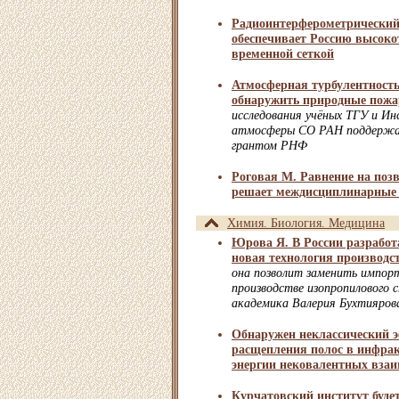
Радиоинтерферометрический
обеспечивает Россию высоко
временной сеткой
Атмосферная турбулентность
обнаружить природные пож
исследования учёных ТГУ и И
атмосферы СО РАН поддерж
грантом РНФ
Роговая М. Равнение на поз
решает междисциплинарные 
Химия. Биология. Медицина
Юрова Я. В России разрабо
новая технология производс
она позволит заменить импор
производстве изопропилового 
академика Валерия Бухтияров
Обнаружен неклассический 
расщепления полос в инфрак
энергии нековалентных вза
Курчатовский институт буде