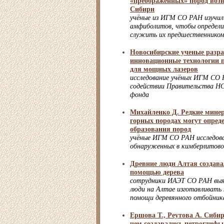
«преображенных» пород во
Сибири
учёные из ИГМ СО РАН изучил
амфиболитов, чтобы определи
служить их предшественнико
Новосибирские ученые разр
инновационные технологии 
для мощных лазеров
исследование учёных ИГМ СО 
содействии Правительства НС
фонда
Михайленко Д. Редкие мине
горных породах могут опред
образования пород
учёные ИГМ СО РАН исследова
обнаруженных в кимберлитово
Древние люди Алтая создава
помощью дерева
сотрудники ИАЭТ СО РАН выяс
люди на Алтае изготавливать 
помощи деревянного отбойник
Ершова Т., Реутова А. Сиби
чем создавались петроглифы