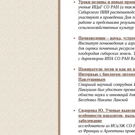
Уроки целины и новые прое
ученые ИЦиГ СО РАН (а также
Сибирского НИИ растениеводст
участвуют в проведении Дня по
работе и представляя результ
сельскохозяйственных культур
Почвоведение – наука, устре
Институт почвоведения и агр
для оценки почвенных ресурсов
плодородия сибирских земель.
с директором ИПА СО РАН В
Пожиратели лесов и как их 
Интервью с биологом-энтом
Павлушиным
Старший научный сотрудник
Павлушин был удостоен преми
области науки и инноваций для
Беседовал Никита Ланской
Сидорова Ю. Ученые выясни
особенности паразитов, вы
заболевание
исследователи из ИСиЭЖ СО 
из Франции и Аргентины пров