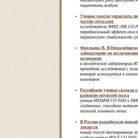
диагностики рака простаты н
пациентами воздуха
Ученые смогли управлять п
частиц металлов
исследователи ФИЦ «ИК СО 
парадоксальный эффект окисл
термическую стабильность с
Фролкина В. В Новосибирск
лабораторию по исследован
полимеров
в молодежной лаборатории 
проводить исследования с пол
которая используется в изгот
полимеров
Российские ученые создали 
развитие опухолей мозга
учёные ИХБФМ СО РАН и НИО
соединение, способное подавля
опухолей головного мозга
В России разработали новый
лекарств
новый способ тестирования л
создали учёные ИЦиГ СО РАН