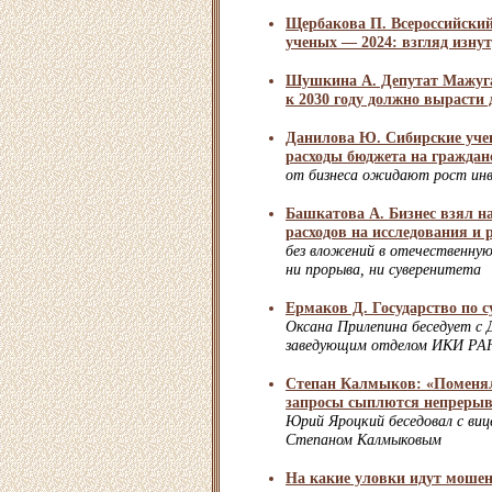
Щербакова П. Всероссийский
ученых — 2024: взгляд изну
Шушкина А. Депутат Мажуга
к 2030 году должно вырасти 
Данилова Ю. Сибирские уче
расходы бюджета на граждан
от бизнеса ожидают рост инве
Башкатова А. Бизнес взял на
расходов на исследования и 
без вложений в отечественную
ни прорыва, ни суверенитета
Ермаков Д. Государство по с
Оксана Прилепина беседует с
заведующим отделом ИКИ РА
Степан Калмыков: «Поменяло
запросы сыплются непреры
Юрий Яроцкий беседовал с ви
Степаном Калмыковым
На какие уловки идут мошен