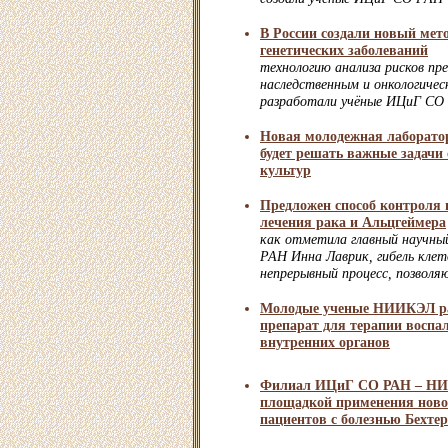
В России создали новый мет
генетических заболеваний
технологию анализа рисков п
наследственным и онкологичес
разработали учёные ИЦиГ СО
Новая молодежная лабора
будет решать важные задачи
культур
Предложен способ контроля 
лечения рака и Альцгеймера
как отметила главный научн
РАН Инна Лаврик, гибель клет
непрерывный процесс, позволя
Молодые ученые НИИКЭЛ р
препарат для терапии воспа
внутренних органов
Филиал ИЦиГ СО РАН – НИ
площадкой применения ново
пациентов с болезнью Бехте