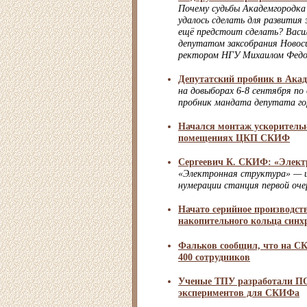
Почему судьбы Академгородка
удалось сделать для развития
ещё предстоит сделать? Васи
депутатом заксобрания Новос
ректором НГУ Михаилом Федо
Депутатский пробник в Ака
на довыборах 6-8 сентября по
пробник мандата депутата го
Начался монтаж ускорительн
помещениях ЦКП СКИФ
Сергеевич К. СКИФ: «Элект
«Электронная структура» — 
нумерации станция первой о
Начато серийное производст
накопительного кольца син
Фальков сообщил, что на СК
400 сотрудников
Ученые ТПУ разработали ПО
экспериментов для СКИФа