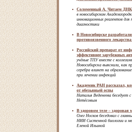
Соломенный А. Читаем ДНК 
в новосибирском Академгородк
инновационных реагентов для 
диагностики
В Новосибирске разработали
противоязвенного лекарства
Российский препарат от инф
эффективнее зарубежных ан
учёные ТПУ вместе с коллегам
Новосибирска выяснили, как 
серебра влияет на образовани
при лечении инфекций
Академик РАН рассказал, ко
от обезьяньей оспы
Наталья Веденеева беседует с
Нетёсовым
В здоровом теле – здоровая 
Олег Носков беседовал с глав
НИИ Системной биологии и м
Еленой Ильиной