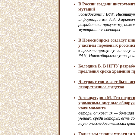
В России создали инструмен
мутаций
исследователи БФУ, Институт
информации им. А.А. Харкев
разработали программу, позв
мутационные спектры
В Новосибирске создадут ци
участием передовых российс
в проекте примут участие уч
РАН, Новосибирского универс
Колодина В. В НГТУ разрабо
продления срока хранения п
Экстракт сои может быть ис
лекарственное средство
Аствацатурян М. Ген шерсти
хромосомы впервые обнару
коже мамонта
авторы открытия — большая 
ученых, среди которых есть с
научно-исследовательских цен
Голые землекопы утратили