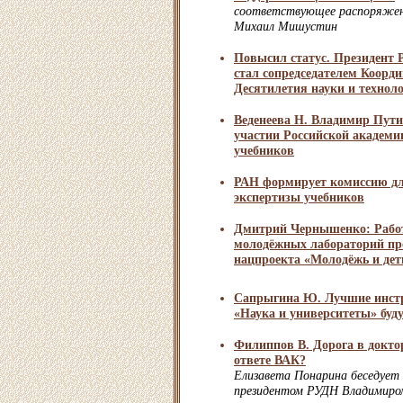
cоответствующее распоряжен
Михаил Мишустин
Повысил статус. Президент
стал сопредседателем Коорд
Десятилетия науки и технол
Веденеева Н. Владимир Пути
участии Российской академии
учебников
РАН формирует комиссию дл
экспертизы учебников
Дмитрий Чернышенко: Работ
молодёжных лабораторий пр
нацпроекта «Молодёжь и дет
Сапрыгина Ю. Лучшие инст
«Наука и университеты» буд
Филиппов В. Дорога в докто
ответе ВАК?
Елизавета Понарина беседует 
президентом РУДН Владимиро