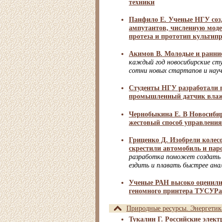
техники
Панфило Е. Ученые НГУ соз
ампутантов, численную моде
протеза и прототип культип
Акимов В. Молодые и ранни
каждый год новосибирские с
сотни новых стартапов и нау
Студенты НГУ разработали 
промышленный датчик влажн
Чернобыкина Е. В Новосибир
жестовый способ управления
Гриценко Д. Изобрели колесо
скрестили автомобиль и пар
разработка поможет создать
ездить и плавать быстрее ана
Ученые РАН высоко оценили 
геномного принтера ТУСУРа
Природные ресурсы. Энергетик
Тукалин Г. Российские элект