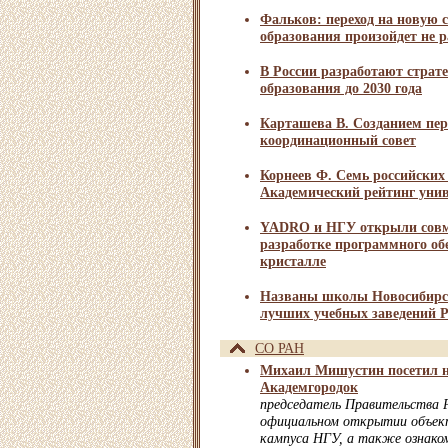
Фальков: переход на новую 
образования произойдет не р
В России разработают страт
образования до 2030 года
Карташева В. Созданием пе
координационный совет
Корнеев Ф. Семь российских
Академический рейтинг уни
YADRO и НГУ открыли совм
разработке программного обе
кристалле
Названы школы Новосибирск
лучших учебных заведений Р
СО РАН
Михаил Мишустин посетил 
Академгородок
председатель Правительства 
официальном открытии объект
кампуса НГУ, а также ознаком