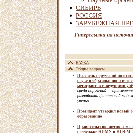
СИБИРЬ
РОССИЯ
ЗАРУБЕЖНАЯ ПР
Гиперссылки на источн
НАУКА
Общие вопросы
Перечень поручений по итог
науке и образованию и встр
мегагрантов и ведущими уч
cреди поручений — привлечени
разработка финансовой модел
ученых
Президент утвердил новый со
образованию
Правительство внесло измене
поддержке НЦМУ и НЦФМ