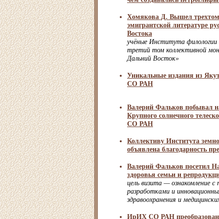
Хомякова Д. Вышел трехто
эмигрантской литературе ру
Востока
учёные Института филологии
третий том коллективной мон
Дальний Восток»
Уникальные издания из Яку
СО РАН
Валерий Фальков побывал н
Крупного солнечного телес
СО РАН
Коллективу Института земн
объявлена благодарность пр
Валерий Фальков посетил Н
здоровья семьи и репродукц
цель визита — ознакомление с
разработками и инновационны
здравоохранения и медицински
ИрИХ СО РАН преобразован