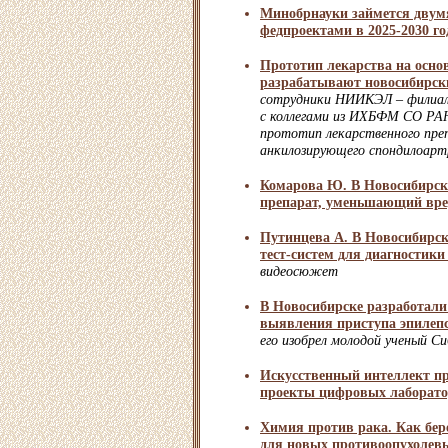
Минобрнауки займется двум
федпроектами в 2025-2030 го
Прототип лекарства на осн
разрабатывают новосибирск
сотрудники НИИКЭЛ – филиа
с коллегами из ИХБФМ СО РА
прототип лекарственного пре
анкилозирующего спондилоар
Комарова Ю. В Новосибирск
препарат, уменьшающий вре
Путинцева А. В Новосибирск
тест-систем для диагностики
видеосюжет
В Новосибирске разработали
выявления приступа эпилеп
его изобрел молодой ученый 
Искусственный интеллект пр
проекты цифровых лаборато
Химия против рака. Как бер
для новых противоопухолев