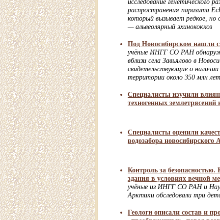
исследование генетического ра
распространения паразита Echi
который вызывает редкое, но о
— альвеолярный эхинококкоз
Под Новосибирском нашли с
учёные ИНГГ СО РАН обнаруж
вблизи села Завьялово в Новос
свидетельствующие о наличии
территории около 350 млн лет
Специалисты изучили влиян
техногенных землетрясений
Специалисты оценили качес
водозабора новосибирского 
Контроль за безопасностью.
здания в условиях вечной м
учёные из ИНГГ СО РАН и Нау
Арктики обследовали три детс
Геологи описали состав и пр