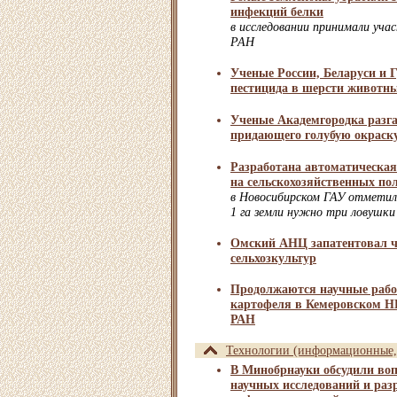
инфекций белки
в исследовании принимали уч
РАН
Ученые России, Беларуси и 
пестицида в шерсти животн
Ученые Академгородка разгад
придающего голубую окраск
Разработана автоматическая
на сельскохозяйственных по
в Новосибирском ГАУ отметил
1 га земли нужно три ловушки
Омский АНЦ запатентовал ч
сельхозкультур
Продолжаются научные рабо
картофеля в Кемеровском
РАН
Технологии (информационные, 
В Минобрнауки обсудили во
научных исследований и разр