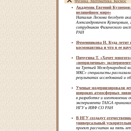
Физика. Математика. Космос
Академик Евгений Кузнецов
нелинейном мире»
Наталия Лескова беседует ак
Александровичем Кузнецовым,
сотрудником Физического инс
РАН
Ячменникова Н. Куда летит
космонавтика и что в ее на
Пичугина Т. «Хочет многого
«неприличные» эксперимен
на Третьей Международной ко
МКС» специалисты рассказал
результатах исследований и о
Ученые модернизировали де
широких атмосферных ливн
в разработке и изготовлении о
эксперимента TAIGA принимал
НГУ и ИЯФ СО РАН
В НГУ создадут отечествен
универсальный ускорительн
проект рассчитан на пять ле