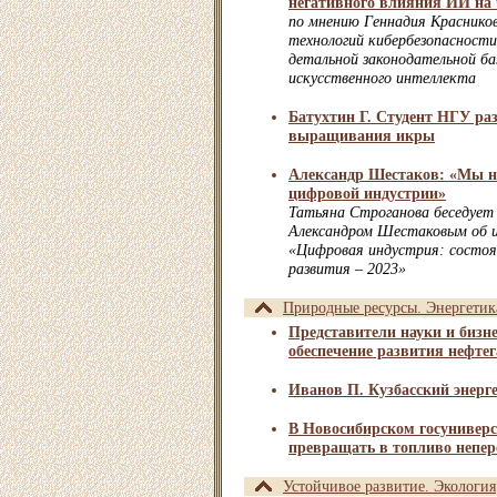
негативного влияния ИИ на 
по мнению Геннадия Красников
технологий кибербезопасност
детальной законодательной ба
искусственного интеллекта
Батухтин Г. Студент НГУ ра
выращивания икры
Александр Шестаков: «Мы на
цифровой индустрии»
Татьяна Строганова беседует
Александром Шестаковым об 
«Цифровая индустрия: состоя
развития – 2023»
Природные ресурсы. Энергетик
Представители науки и бизне
обеспечение развития нефте
Иванов П. Кузбасский энерг
В Новосибирском госуниверс
превращать в топливо непе
Устойчивое развитие. Экология