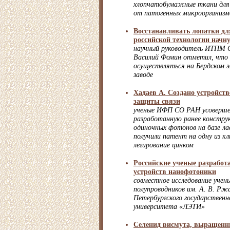
хлопчатобумажные ткани для
от патогенных микроорганизм
Восстанавливать лопатки для
российской технологии начну
научный руководитель ИТПМ 
Василий Фомин отметил, что 
осуществляться на Бердском 
заводе
Хадаев А. Создано устройст
защиты связи
ученые ИФП СО РАН усоверше
разработанную ранее констр
одиночных фотонов на базе л
получили патент на одну из к
легирование цинком
Российские ученые разработ
устройств нанофотоники
совместное исследование уче
полупроводников им. А. В. Р
Петербургского государственн
университета «ЛЭТИ»
Селенид висмута, выращенн