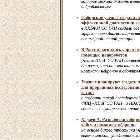
которое может оказать влиян
нейробластомы
Сибирские ученые создали н
эффективной диагностики з
в ИХБФМ СО РАН создали сое
эффективнее диагностировать
полимерной цепной реакции
В России научились управлят
помощью нанороботов
ученые ИЦиГ СО РАН совместн
доказали, что наночастицы м
клетками нейронов в обонятел
Ученые планируют создать
для прорывных исследований
жизни
о создании такой платформы 
ФИЦ «ИЦиГ СО РАН» и ИВМи
соответствующее соглашение
Хадаев А. Разработки сибир
тайгу и помогают оборонке
на основе дикого тростника 
вывели мискантус «Сорановск