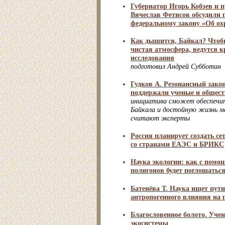
Губернатор Игорь Кобзев и 
Вячеслав Фетисов обсудили 
федеральному закону «Об ох
Как дышится, Байкал? Чтобы
чистая атмосфера, ведутся 
исследования
подготовил Андрей Субботин
Гудков А. Резонансный зако
поддержали ученые и общес
инициатива сможет обеспечи
Байкала и достойную жизнь 
считают эксперты
Россия планирует создать се
со странами ЕАЭС и БРИКС
Наука экологии: как с пом
полигонов будет поглощаться
Батенёва Т. Наука ищет пут
антропогенного влияния на 
Благословенное болото. Уче
экосистемы