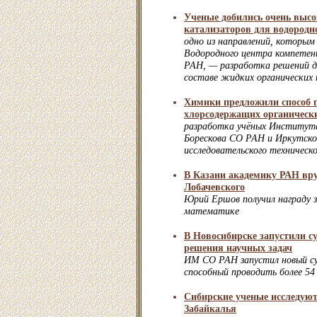
Ученые добились очень высо
катализаторов для водородн
одно из направлений, которы
Водородного центра компетен
РАН, — разработка решений дл
составе жидких органических 
Химики предложили способ 
хлорсодержащих органически
разработка учёных Института
Борескова СО РАН и Иркутско
исследовательского техническ
В Казани академику РАН вр
Лобачевского
Юрий Ершов получил награду 
математике
В Новосибирске запустили с
решения научных задач
ИМ СО РАН запустил новый с
способный проводить более 54 
Сибирские ученые исследую
Забайкалья