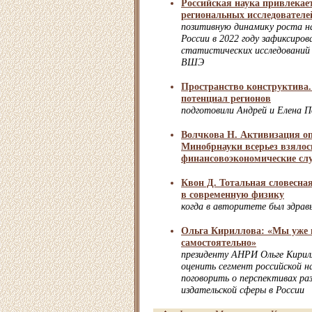
Российская наука привлекае
региональных исследователе
позитивную динамику роста на
России в 2022 году зафиксиро
статистических исследований
ВШЭ
Пространство конструктива
потенциал регионов
подготовили Андрей и Елена 
Волчкова Н. Активизация о
Минобрнауки всерьез взялос
финансовоэкономические сл
Квон Д. Тотальная словесна
в современную физику
когда в авторитете был здрав
Ольга Кириллова: «Мы уже 
самостоятельно»
президенту АНРИ Ольге Кирил
оценить сегмент российской н
поговорить о перспективах ра
издательской сферы в России