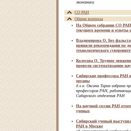
экономики
СО РАН
Общие вопросы
На Общем собрании СО РАН
текущего времени и ответы 
Владимирова О. Без фальст
приняли рекомендации по д
технологического суверените
Колесова О. Трудное движен
провели систематизацию на
Сибирские профессора РАН 
органы
д.х.н. Оксана Таран избрана п
профессоров РАН, работающи
Сибирского отделения РАН
На научной сессии РАН отме
ученых
Сибирский ученый выступил
РАН в Москве