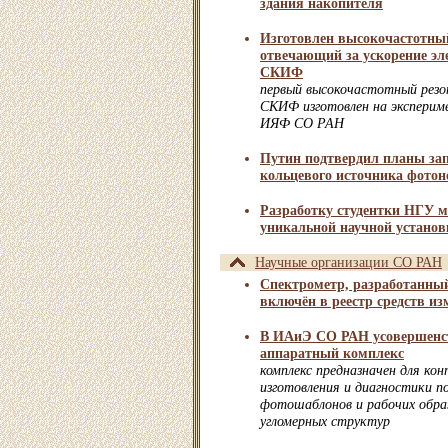
здания накопителя
Изготовлен высокочастотный
отвечающий за ускорение эле
СКИФ
первый высокочастотный резо
СКИФ изготовлен на эксперим
ИЯФ СО РАН
Путин подтвердил планы за
кольцевого источника фотоно
Разработку студентки НГУ м
уникальной научной устано
Научные организации СО РАН
Спектрометр, разработанны
включён в реестр средств и
В ИАиЭ СО РАН усовершенс
аппаратный комплекс
комплекс предназначен для ко
изготовления и диагностики 
фотошаблонов и рабочих обра
угломерных структур