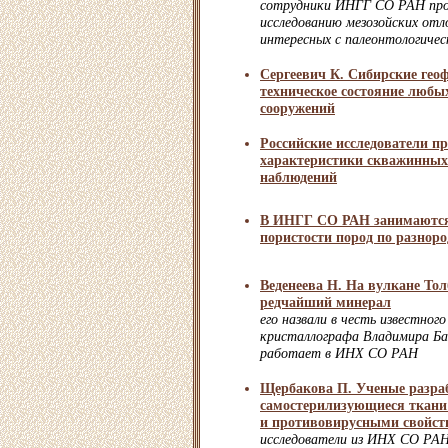
сотрудники ИНГГ СО РАН пр
исследованию мезозойских отл
интересных с палеонтологичес
Сергеевич К. Сибирские гео
техническое состояние любы
сооружений
Российские исследователи п
характеристики скважинных
наблюдений
В ИНГГ СО РАН занимаются
пористости пород по разно
Веденеева Н. На вулкане То
редчайший минерал
его назвали в честь известного
кристаллографа Владимира Ба
работает в ИНХ СО РАН
Щербакова П. Ученые разра
самостерилизующиеся ткани
и противовирусными свойст
исследователи из ИНХ СО РАН