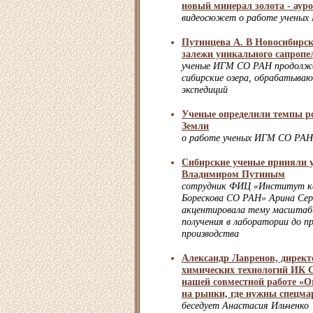
новый минерал золота - аур
видеосюжет о работе учены
Путинцева А. В Новосибирс
залежи уникального сапропе
ученые ИГМ СО РАН продолж
сибирские озера, обрабатыва
экспедиций
Ученые определили темпы ро
Земли
о работе ученых ИГМ СО РАН
Сибирские ученые приняли у
Владимиром Путиным
сотрудник ФИЦ «Институт кат
Борескова СО РАН» Арина Сер
акцентировала тему масштаб
получения в лаборатории до 
производства
Александр Лавренов, дирек
химических технологий ИК 
нашей совместной работе «О
на рынки, где нужны спецма
беседует Анастасия Ильченко