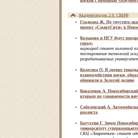
наукой с помощью «Научног
Академгородок 2.0. СКИФ
Гладкова Ж. Не упустить ша
проект «СмартСити» в Ново
Кольцово и НГУ будут внедр
город»
наукоград станет пилотной п
тестирования технологий иск
разрабатываемых университе
Колесова О. В логике триад
взаимодействия науки, обра
обновили в Золотой долине
Коваленок А. Новосибирский
вторым по узнаваемости на
Соболевский А. Автомобиль
реалиста
Батухтин Г. Зачем Новосиби
университету суперкомпьют
СКЦ «Лаврентьев» станет одн