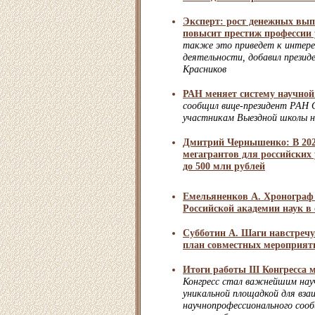
Эксперт: рост денежных вы
повысит престиж профессии 
также это приведет к интерес
деятельности, добавил прези
Красников
РАН меняет систему научной
сообщил вице-президент РАН 
участникам Выездной школы н
Дмитрий Чернышенко: В 202
мегагрантов для российских 
до 500 млн рублей
Емельяненков А. Хронограф 
Российской академии наук в
Субботин А. Шаги навстречу
план совместных мероприят
Итоги работы III Конгресса
Конгресс стал важнейшим нау
уникальной площадкой для вза
научнопрофессионального сооб