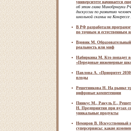
университете начинается е
об этом глава Минобрнауки РФ
дискуссии по развитию челове
школьной скамьи на Конгрессе
В РФ разработали программ
по точным и естественным 
Вдовик М. Образовательный 
реальность или миф
Набиркина М. Кто попадет в
«Передовые инженерные шк
Павлова А. «Приоритет 2030
плоды
Решетникова Н. На рынке тр
цифровые компетенции
Пинкус М., Ракуль Е., Реше
Н. Предприятия при вузах с
уникальные продукты
Немиров В. Искусственный 
суперсервисы: какие измене