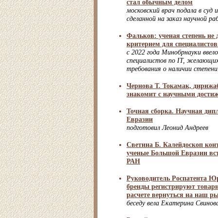
стал обычным делом
московский врач подала в суд 
сделанной на заказ научной р
Фальков: ученая степень не
критерием для специалистов 
с 2022 года Минобрнауки ввел
специалистов по IT, желающих 
требования о наличии степени
Чернова Т. Токамак, дирижа
знакомит с научными дости
Точная сборка. Научная дип
Евразии
подготовил Леонид Андреев
Светина Б. Калейдоскоп кон
ученые Большой Евразии вс
РАН
Руководитель Роспатента Ю
бренды регистрируют товарн
расчете вернуться на наш р
беседу вела Екатерина Свинов