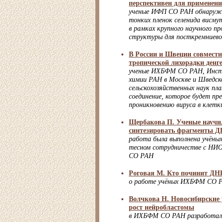
перспективен для применени
ученые ИФП СО РАН обнаружи
тонких пленок селенида висму
в рамках крупного научного п
структуры для посткремниево
В России и Швеции совместн
тропической лихорадки денг
ученые ИХБФМ СО РАН, Инст
химии РАН в Москве и Шведск
сельскохозяйственных наук п
соединение, которое будет п
проникновению вируса в клетк
Щербакова П. Ученые научи
синтезировать фрагменты 
работа была выполнена учён
тесном сотрудничестве с НИ
СО РАН
Роговая М. Кто починит ДН
о работе учёных ИХБФМ СО 
Волчкова Н. Новосибирские 
рост нейробластомы
в ИХБФМ СО РАН разработали 