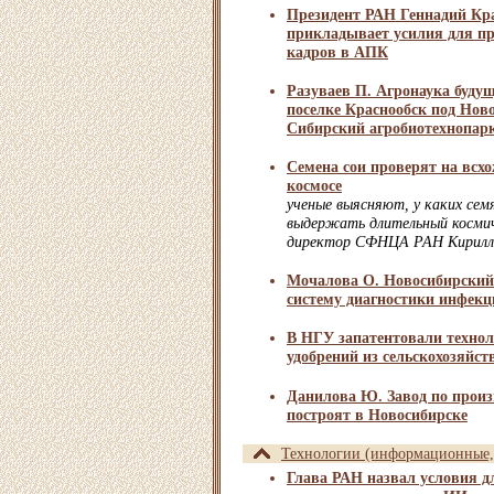
Президент РАН Геннадий Кр
прикладывает усилия для п
кадров в АПК
Разуваев П. Агронаука буду
поселке Краснообск под Нов
Сибирский агробиотехнопар
Семена сои проверят на всхо
космосе
ученые выясняют, у каких сем
выдержать длительный космич
директор СФНЦА РАН Кирилл
Мочалова О. Новосибирский 
систему диагностики инфекц
В НГУ запатентовали техно
удобрений из сельскохозяйст
Данилова Ю. Завод по произ
построят в Новосибирске
Технологии (информационные, 
Глава РАН назвал условия д