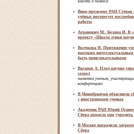
власти и бизнеса
Вице-президент РАН Степан
учёных интересует востребов
работы
Агранович М., Белова И. В «
проекту «Школа этики науч
Волчкова Н. Притяжение ум
высоким интеллектуальным 
быть привлекательными
Ваганов А. Плод научно-упр
созрел
памятка ученым, участвующи
конференциях
В Минобрнауки объяснили с
с иностранцами ученых
Академик РАН Юрий Оганес
Сбера помогла мне учредить
В Москве наградили лауреа
Сбера