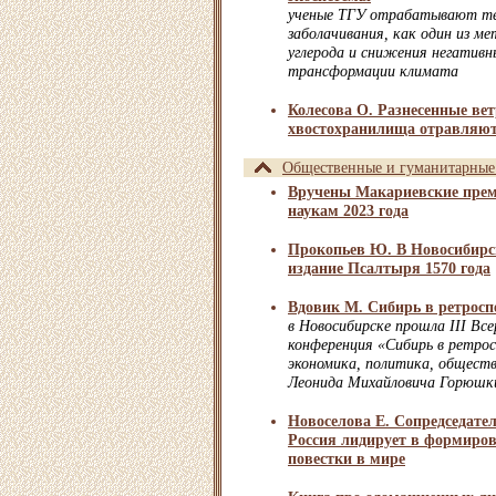
ученые ТГУ отрабатывают те
заболачивания, как один из м
углерода и снижения негативн
трансформации климата
Колесова О. Разнесенные ве
хвостохранилища отравляют
Общественные и гуманитарные
Вручены Макариевские пре
наукам 2023 года
Прокопьев Ю. В Новосибирс
издание Псалтыря 1570 года
Вдовик М. Сибирь в ретросп
в Новосибирске прошла III Вс
конференция «Сибирь в ретро
экономика, политика, общест
Леонида Михайловича Горюшк
Новоселова Е. Сопредседат
Россия лидирует в формиро
повестки в мире