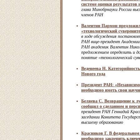
системе оценки результатов
глава Минобрнауки России вы
членов РАН
Валентин Пармон предложил
«технологический суверенит
в ходе обсуждения постановл
РАН вице-президент Академии
РАН академик Валентин Никол
предложением определить и д
понятие «технологический су
Веденеева Н. Категорийность
Нового года
Президент РАН: «Независимо
необходимо иметь свои нау
Беляева С. Возвращение к л
сообщил о сделанном и перс
президент РАН Геннадий Крас
заседании Комитета Государс
высшему образованию
Красников Г. В федеральном 
необходимо закрепить ключ