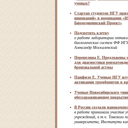
ученых?
Стартап студентов НГУ при
инноваций» в номинации «
Биомедицинский Проект»
Подсветить клетку
о работе лаборатории оптики
биологических систем ФФ НГУ
Александр Москаленский
Перепелица Е. Предложены
для диагностики ревматоидн
бронхиальной астмы
Панфило Е. Ученые НГУ изу
активации тромбоцитов в кр
Ученые Новосибирского унив
обеззараживающее покрытие
В России создали нанокомпо
в работе принимали участие у
учреждений, в т.ч. Томского п
университета, Института к