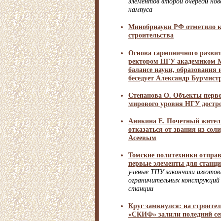
элементов второй очереди нов
кампуса
Минобрнауки РФ отметило к
строительства
Основа гармоничного развит
ректором НГУ академиком 
балансе науки, образовани
беседует Александр Бурмист
Степанова О. Объекты перво
мирового уровня НГУ достр
Аникина Е. Почетный жител
отказаться от звания из сол
Асеевым
Томские политехники отпра
первые элементы для стан
ученые ТПУ закончили изготов
ограничительных конструкций
станции
Круг замкнулся: на строит
«СКИФ» залили поледний се