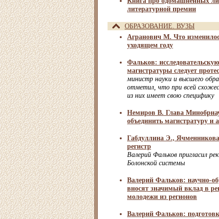
Книга про одомашненных ли
литературной премии
ОБРАЗОВАНИЕ. ВУЗЫ
Агранович М. Что изменилос
уходящем году
Фальков: исследовательску
магистратуры следует протес
министр науки и высшего обра
отметил, что при всей схоже
из них имеет свою специфику
Немиров В. Глава Минобрна
объединить магистратуру и 
Габдуллина Э., Ячменников
регистр
Валерий Фальков пригласил рек
Болонской системы
Валерий Фальков: научно-о
вносят значимый вклад в ре
молодежи из регионов
Валерий Фальков: подготовк