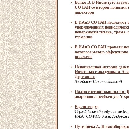
Бойко В. В Институте автом
СО РАН со второй попытки 
директора
В ИАиЭ СО РАН исследуют 
упорядоченных периодически
поверхности титана, хрома, 
германия
В ИАиЭ СО РАН провели исс
которого можно эффективно 
простаты
Ненаписанная история далек
Интервью с академиком Ана
Деревянко
беседовал Никита Ланской
Палеогенетики выявили в Д
андроновца необычную Y-хр
Вдали от руд
Сергей Исаев беседует с веду
ИАЭТ СО РАН д.и.н. Андреем 
Путинцева А. Новосибирские