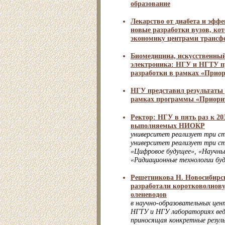
образование
Лекарство от диабета и эфф
новые разработки вузов, ко
экономику центрами трансфе
Биомедицина, искусственный
электроника: НГУ и НГТУ п
разработки в рамках «Приор
НГУ представил результаты р
рамках программы «Приорит
Ректор: НГУ в пять раз к 20
выполняемых НИОКР
университет реализует три с
университет реализует три с
«Цифровое будущее», «Научны
«Радиационные технологии бу
Решетникова Н. Новосибирс
разработали коротковолнову
оленеводов
в научно-образовательных цен
НГТУ и НГУ лабораториях вед
приносящая конкретные резул