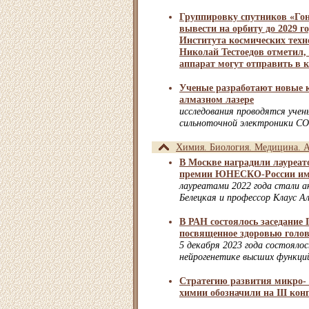
Группировку спутников «Го
вывести на орбиту до 2029 г
Института космических тех
Николай Тестоедов отметил,
аппарат могут отправить в к
Ученые разработают новые 
алмазном лазере
исследования проводятся уче
сильноточной электроники С
Химия. Биология. Медицина. А
В Москве наградили лауреа
премии ЮНЕСКО-России име
лауреатами 2022 года стали 
Белецкая и профессор Клаус А
В РАН состоялось заседание
посвященное здоровью голов
5 декабря 2023 года состоялос
нейрогенетике высших функци
Стратегию развития микро-
химии обозначили на III кон