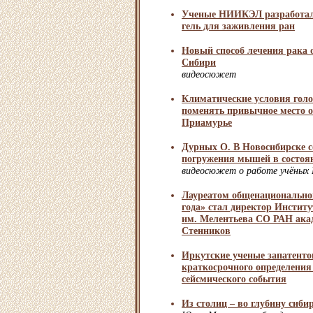
Ученые НИИКЭЛ разработал
гель для заживления ран
Новый способ лечения рака 
Сибири
видеосюжет
Климатические условия голо
поменять привычное место 
Приамурье
Дурных О. В Новосибирске с
погружения мышей в состоя
видеосюжет о работе учёны
Лауреатом общенационально
года» стал директор Институ
им. Мелентьева СО РАН ака
Стенников
Иркутские ученые запатенто
краткосрочного определения
сейсмического события
Из столиц – во глубину сиби