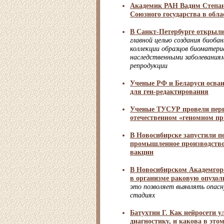
Академик РАН Вадим Степан
Союзного государства в обла
В Санкт-Петербурге открыли
главной целью создания биоба
коллекции образцов биоматери
наследственными заболевания
репродукции
Ученые РФ и Беларуси осва
для ген-редактирования
Ученые ТУСУР провели перв
отечественном «геномном пр
В Новосибирске запустили п
промышленное производств
вакцин
В Новосибирском Академгоро
в организме раковую опухол
это позволяет выявлять опасн
стадиях
Батухтин Г. Как нейросети
диагностику, и какова в это