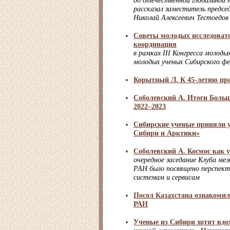
об отечественной глобальной 
рассказал заместитель предс
Николай Алексеевич Тестоедов
Советы молодых исследоват
координация
в рамках III Конгресса молоды
молодых ученых Сибирского фе
Корытный Л. К 45-летию п
Соболевский А. Итоги Больш
2022–2023
Сибирские ученые приняли 
Сибири и Арктики»
Соболевский А. Космос как у
очередное заседание Клуба м
РАН было посвящено перспек
системам и сервисам
Посол Казахстана ознакомил
РАН
Ученые из Сибири хотят вдо