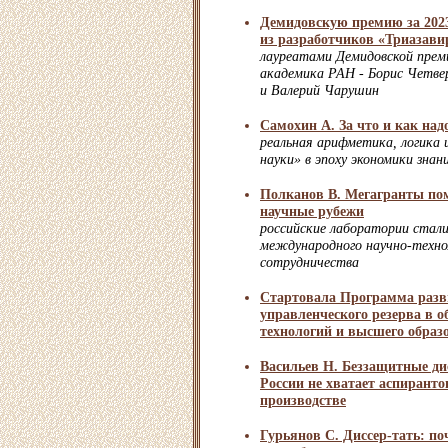
Демидовскую премию за 2023
из разработчиков «Триазави
лауреатами Демидовской преми
академика РАН - Борис Четве
и Валерий Чарушин
Самохин А. За что и как на
реальная арифметика, логика
науки» в эпоху экономики знан
Полканов В. Мегагранты по
научные рубежи
российские лаборатории стал
международного научно-техно
сотрудничества
Стартовала Программа разв
управленческого резерва в о
технологий и высшего образ
Васильев Н. Беззащитные ди
России не хватает аспиранто
производстве
Гурьянов С. Диссер-тать: по