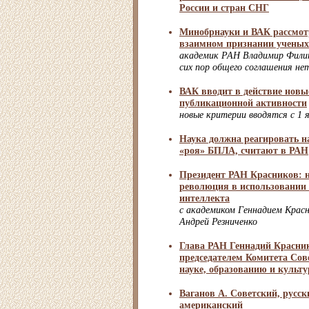
России и стран СНГ
Минобрнауки и ВАК рассмот
взаимном признании ученых
академик РАН Владимир Филип
сих пор общего соглашения не
ВАК вводит в действие новы
публикационной активности
новые критерии вводятся с 1 я
Наука должна реагировать н
«роя» БПЛА, считают в РАН
Президент РАН Красников: н
революция в использовании 
интеллекта
с академиком Геннадием Крас
Андрей Резниченко
Глава РАН Геннадий Красник
председателем Комитета Сов
науке, образованию и культ
Ваганов А. Советский, русск
американский