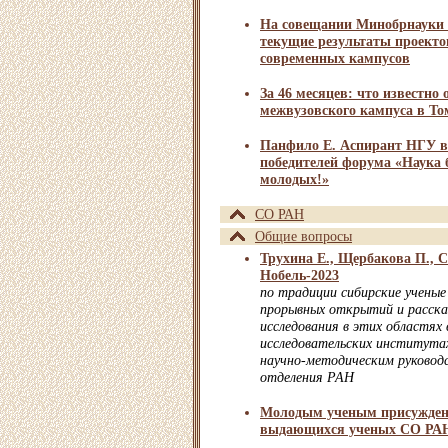
На совещании Минобрнауки 
текущие результаты проекто
современных кампусов
За 46 месяцев: что известно 
межвузовского кампуса в То
Панфило Е. Аспирант НГУ в
победителей форума «Наука 
молодых!»
СО РАН
Общие вопросы
Трухина Е., Щербакова П., С
Нобель-2023
по традиции сибирские ученые
прорывных открытий и рассказ
исследования в этих областях 
исследовательских института
научно-методическим руковод
отделения РАН
Молодым ученым присужден
выдающихся ученых СО РА