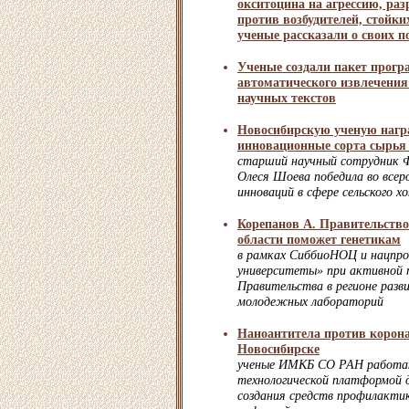
окситоцина на агрессию, раз
против возбудителей, стойки
ученые рассказали о своих п
Ученые создали пакет прогр
автоматического извлечени
научных текстов
Новосибирскую ученую нагр
инновационные сорта сырья
старший научный сотрудник
Олеся Шоева победила во всер
инноваций в сфере сельского х
Корепанов А. Правительств
области поможет генетикам
в рамках СиббиоНОЦ и нацпро
университеты» при активной 
Правительства в регионе разв
молодежных лабораторий
Наноантитела против корона
Новосибирске
ученые ИМКБ СО РАН работа
технологической платформой д
создания средств профилактик