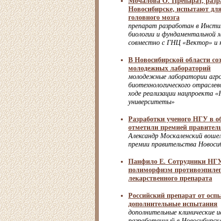
Мочалова О. Препарат, раз
Новосибирске, испытают для
головного мозга
препарат разработан в Инсти
биологии и фундаментальной
совместно с ГНЦ «Вектор» и 
В Новосибирской области со
молодежных лабораторий
молодежные лаборатории агро
биотехнологического отраслев
ходе реализации нацпроекта «
университеты»
Разработки ученого НГУ в о
отметили премией правитель
Александр Москаленский вошел
премии правительства Новоси
Панфило Е. Сотрудники НГУ
полиморфизм противоэпилеп
лекарственного препарата
Российский препарат от осп
дополнительные испытания
дополнительные клинические 
разработанный в Новосибирск