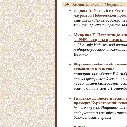
Химия. Биология. Медицина
Ларина А. Ученый из России
лауреатов Нобелевской прем
выпускнику Ленинградского ун
Екимову присудили премию за
Мищенко Е. Потрясли до ос
за РНК-вакцины против ков
в 2023 году Нобелевской преми
медицине удостоены Каталин 
Вайсман
Фурсенко сообщил об измене
отношения к генетике
помощник президента РФ Андр
оценил федеральный закон о со
национальной базы генетическ
вступающий в силу с 1 сентяб
Гриценко Д. Биологический 
проходит Курчатовский ген
для чего нужна Национальная 
информации и как обеспечивае
безопасность страны