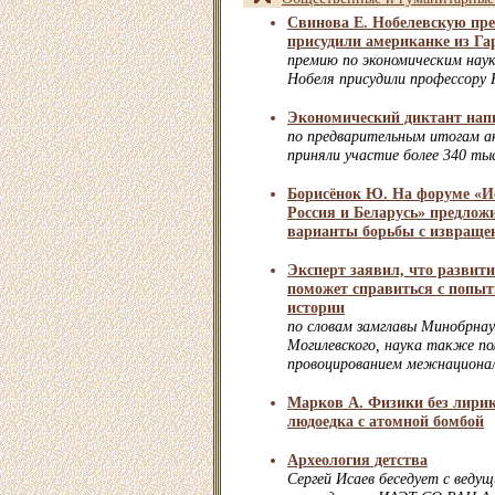
Свинова Е. Нобелевскую пр
присудили американке из Га
премию по экономическим нау
Нобеля присудили профессору 
Экономический диктант напи
по предварительным итогам ак
приняли участие более 340 тыс
Борисёнок Ю. На форуме «Ис
Россия и Беларусь» предлож
варианты борьбы с извраще
Эксперт заявил, что развит
поможет справиться с попы
истории
по словам замглавы Минобрна
Могилевского, наука также п
провоцированием межнациона
Марков А. Физики без лирик
людоедка с атомной бомбой
Археология детства
Сергей Исаев беседует с веду