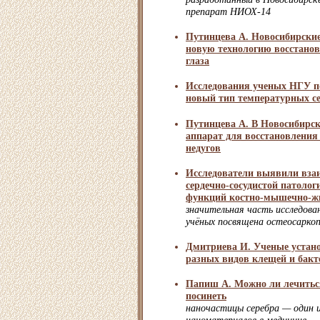
препарат НИОХ-14
Путинцева А. Новосибирские
новую технологию восстано
глаза
Исследования ученых НГУ по
новый тип температурных с
Путинцева А. В Новосибирск
аппарат для восстановления
недугов
Исследователи выявили вза
сердечно-сосудистой патоло
функций костно-мышечно-ж
значительная часть исследова
учёных посвящена остеосарко
Дмитриева И. Ученые устан
разных видов клещей и бакт
Папиш А. Можно ли лечиться
посинеть
наночастицы серебра — один 