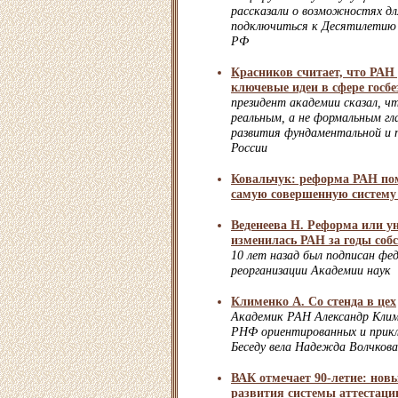
рассказали о возможностях дл
подключиться к Десятилетию 
РФ
Красников считает, что РАН
ключевые идеи в сфере госбе
президент академии сказал, 
реальным, а не формальным г
развития фундаментальной и п
России
Ковальчук: реформа РАН по
самую совершенную систему
Веденеева Н. Реформа или у
изменилась РАН за годы соб
10 лет назад был подписан фед
реорганизации Академии наук
Клименко А. Со стенда в цех
Академик РАН Александр Клим
РНФ ориентированных и прикл
Беседу вела Надежда Волчкова
ВАК отмечает 90-летие: нов
развития системы аттестаци