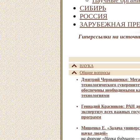
СИБИРЬ
РОССИЯ
ЗАРУБЕЖНАЯ ПР
Гиперссылки на источн
НАУКА
Общие вопросы
Дмитрий Чернышенко: Мег
технологического суверенит
обеспечены необходимыми к
технологиями
Геннадий Красников: РАН д
экспертизу всех важных гос
программ
Мищенко Е. «Задача универс
науке людей»
на форуме «Наука будущего —