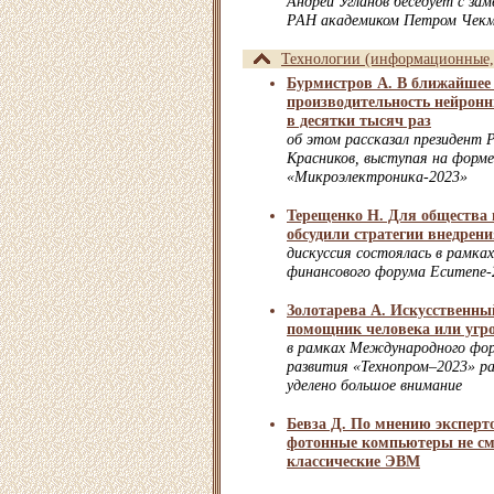
Андрей Угланов беседует с за
РАН академиком Петром Чек
Технологии (информационные, 
Бурмистров А. В ближайшее 
производительность нейронн
в десятки тысяч раз
об этом рассказал президент 
Красников, выступая на форме
«Микроэлектроника-2023»
Терещенко Н. Для общества 
обсудили стратегии внедрен
дискуссия состоялась в рамках
финансового форума Ecumene-
Золотарева А. Искусственны
помощник человека или угр
в рамках Международного фор
развития «Технопром–2023» р
уделено большое внимание
Бевза Д. По мнению эксперт
фотонные компьютеры не см
классические ЭВМ