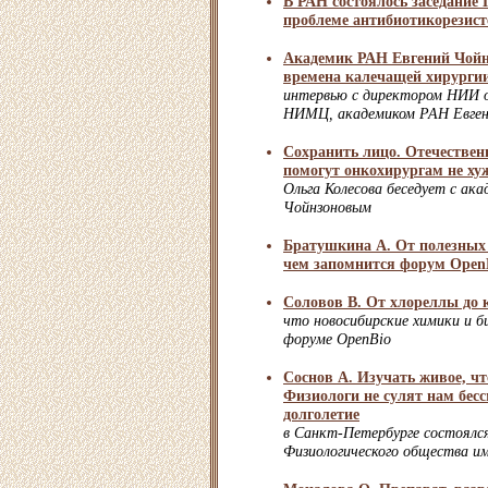
В РАН состоялось заседание
проблеме антибиотикорезист
Академик РАН Евгений Чой
времена калечащей хирурги
интервью с директором НИИ о
НИМЦ, академиком РАН Евген
Сохранить лицо. Отечестве
помогут онкохирургам не х
Ольга Колесова беседует с ак
Чойнзоновым
Братушкина А. От полезных 
чем запомнится форум Open
Соловов В. От хлореллы до 
что новосибирские химики и б
форуме OpenBio
Соснов А. Изучать живое, ч
Физиологи не сулят нам бес
долголетие
в Санкт-Петербурге состоялс
Физиологического общества им