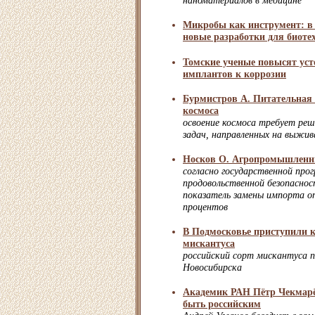
наноматериалов в медицине
Микробы как инструмент: в
новые разработки для биоте
Томские ученые повысят уст
имплантов к коррозии
Бурмистров А. Питательная 
космоса
освоение космоса требует ре
задач, направленных на выжи
Носков О. Агропромышленн
согласно государственной про
продовольственной безопаснос
показатель замены импорта оп
процентов
В Подмосковье приступили к
мискантуса
российский сорт мискантуса п
Новосибирска
Академик РАН Пётр Чекмарё
быть российским