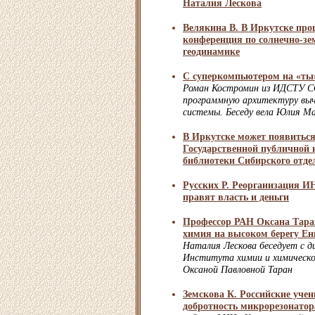
Наталия Лескова
Велякина В. В Иркутске пр
конференция по солнечно-з
геодинамике
С суперкомпьютером на «ты
Роман Костромин из ИДСТУ С
программную архитектуру вы
системы. Беседу вела Юлия М
В Иркутске может появитьс
Государственной публичной 
библиотеки Сибирского отд
Русских Р. Реорганизация 
правят власть и деньги
Профессор РАН Оксана Тара
химия на высоком берегу Ен
Наталия Лескова беседует с 
Института химии и химическ
Оксаной Павловной Таран
Земскова К. Российские уче
добротность микрорезонатора