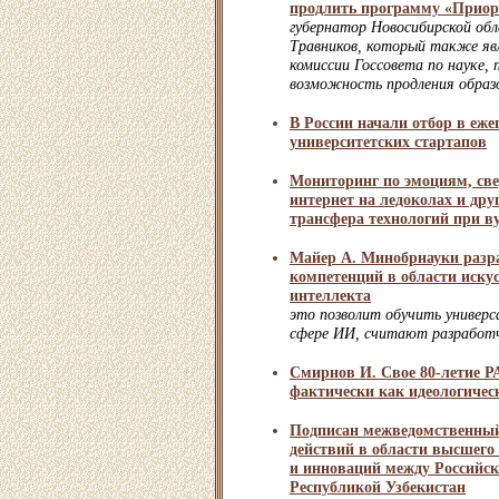
продлить программу «Приор
губернатор Новосибирской об
Травников, который также яв
комиссии Госсовета по науке,
возможность продления образ
В России начали отбор в еже
университетских стартапов
Мониторинг по эмоциям, све
интернет на ледоколах и дру
трансфера технологий при в
Майер А. Минобрнауки разр
компетенций в области иску
интеллекта
это позволит обучить универс
сфере ИИ, считают разработ
Смирнов И. Свое 80-летие Р
фактически как идеологичес
Подписан межведомственны
действий в области высшего
и инноваций между Российск
Республикой Узбекистан