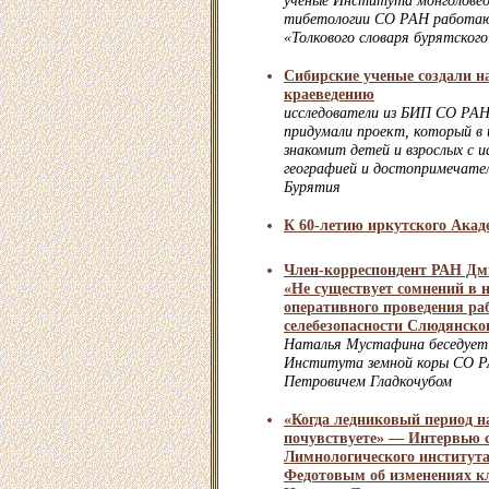
учёные Института монголоведе
тибетологии СО РАН работаю
«Толкового словаря бурятского
Сибирские ученые создали н
краеведению
исследователи из БИП СО РА
придумали проект, который в 
знакомит детей и взрослых с и
географией и достопримечате
Бурятия
К 60-летию иркутского Акад
Член-корреспондент РАН Дм
«Не существует сомнений в 
оперативного проведения ра
селебезопасности Слюдянско
Наталья Мустафина беседует
Института земной коры СО 
Петровичем Гладкочубом
«Когда ледниковый период на
почувствуете» — Интервью 
Лимнологического институт
Федотовым об изменениях кл