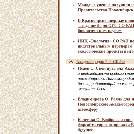
Молодые ученые получили н
Правительства Новосибирск
В Красноярске впервые про
заседание бюро ОУС СО РАН
биологическим наукам
НИЦ «Экология» СО РАН по
индустриальным партнерам 
экологические проекты выг
Академгородок 2.0. СКИФ
Исаев С. Свой путь для Ака
о необходимости особого стат
новосибирского Академгородк
бизнес, работающий на его те
живущие здесь
Владимирова О. Рояль для н
Новосибирском Академгород
атмосферу
Колесова О. Воображая горо
форсайта спрогнозировали Б
будущее