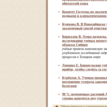
обитателей озера
Комитет Госдумы по экологи
водными и климатическими
Куимова В. В Новосибирске 
экологичный способ очистки
Кириллов В. Озеро надежды
исследования ученых помогу
объекты Сибири
учёные провели комплексную э
углубленного исследования гид
процессов в Телецком озере
Доценко Е. Барнаульские уч
прибор, чтобы следить за со
Курбатов А. Ученые проана
поглощение углерода западн
болотами
90 % эндемичных растений 
страны находятся под угрозо
Общественные и гуманитарные