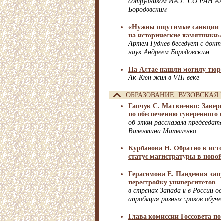
сотрудником ИАЭТ СО РАН Ан
Бородовским
«Нужны ощутимые санкции дл
на исторические памятники»
Артем Гуднев беседует с док
наук Андреем Бородовским
На Алтае нашли могилу тюр
Ак-Кюн жил в VIII веке
ОБРАЗОВАНИЕ. ВУЗОВСКАЯ
Гапчук С. Матвиенко: Завер
по обеспечению суверенного
об этом рассказала председат
Валентина Матвиенко
Курбанова Н. Обратно к ист
статус магистратуры в новой
Герасимова Е. Пандемия зап
перестройку университетов
в странах Запада и в России 
апробация разных сроков обуч
Глава комиссии Госсовета по