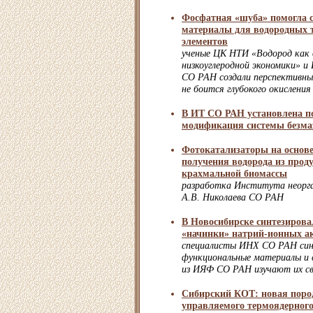
Фосфатная «шуба» помогла 
материалы для водородных
элементов
ученые ЦК НТИ «Водород как 
низкоуглеродной экономики» 
СО РАН создали перспективны
не боится глубокого окисления
В ИТ СО РАН установлена п
модификация системы безма
Фотокатализаторы на основе
получения водорода из прод
крахмальной биомассы
разработка Института неорга
А.В. Николаева СО РАН
В Новосибирске синтезирова
«начинки» натрий-ионных а
специалисты ИНХ СО РАН си
функциональные материалы и 
из ИЯФ СО РАН изучают их с
Сибирский КОТ: новая пород
управляемого термоядерного