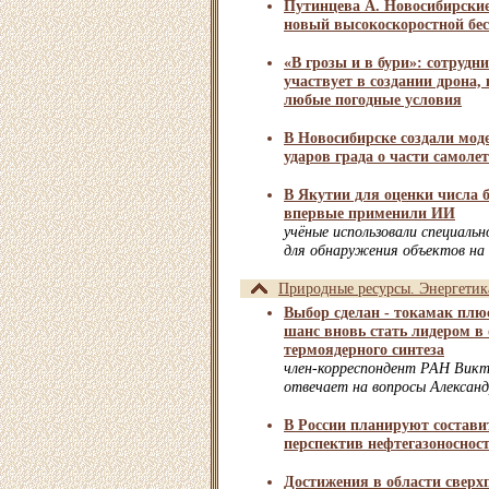
Путинцева А. Новосибирски
новый высокоскоростной бе
«В грозы и в бури»: сотру
участвует в создании дрона,
любые погодные условия
В Новосибирске создали моде
ударов града о части самоле
В Якутии для оценки числа 
впервые применили ИИ
учёные использовали специаль
для обнаружения объектов на
Природные ресурсы. Энергетик
Выбор сделан - токамак плю
шанс вновь стать лидером в
термоядерного синтеза
член-корреспондент РАН Викт
отвечает на вопросы Александ
В России планируют состави
перспектив нефтегазоносност
Достижения в области сверх