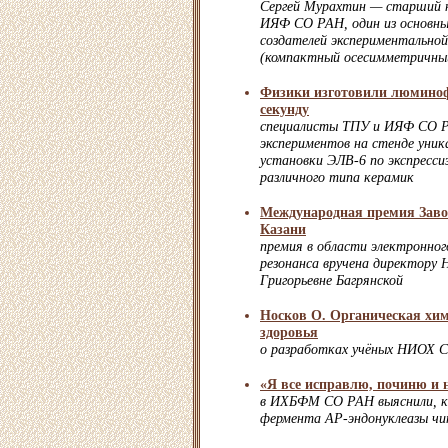
Сергей Мурахтин — старший 
ИЯФ СО РАН, один из основны
создателей экспериментально
(компактный осесимметричны
Физики изготовили люмино
секунду
специалисты ТПУ и ИЯФ СО Р
экспериментов на стенде уник
установки ЭЛВ-6 по экспресси
различного типа керамик
Международная премия Заво
Казани
премия в области электронно
резонанса вручена директору
Григорьевне Багрянской
Носков О. Органическая хим
здоровья
о разработках учёных НИОХ 
«Я все исправлю, починю и
в ИХБФМ СО РАН выяснили, к
фермента АР-эндонуклеазы ч