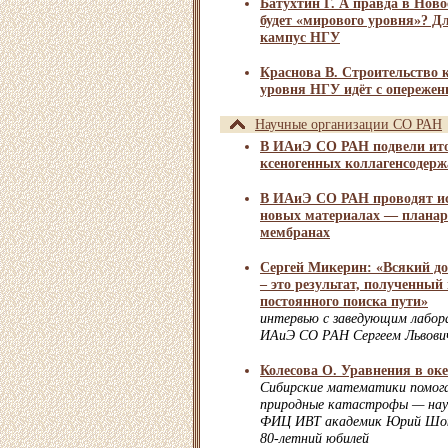
Батухтин Г. А правда в Ново
будет «мирового уровня»? Д
кампус НГУ
Краснова В. Строительство 
уровня НГУ идёт с опережен
Научные организации СО РАН
В ИАиЭ СО РАН подвели ито
ксеногенных коллагенсодер
В ИАиЭ СО РАН проводят ис
новых материалах — плана
мембранах
Сергей Микерин: «Всякий до
– это результат, полученный
постоянного поиска пути»
интервью с заведующим лабор
ИАиЭ СО РАН Сергеем Львов
Колесова О. Уравнения в оке
Сибирские математики помо
природные катастрофы — нау
ФИЦ ИВТ академик Юрий Шок
80-летний юбилей