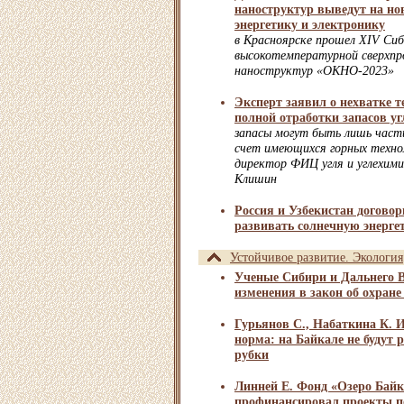
наноструктур выведут на но
энергетику и электронику
в Красноярске прошел XIV Сиб
высокотемпературной сверхпр
наноструктур «ОКНО-2023»
Эксперт заявил о нехватке т
полной отработки запасов уг
запасы могут быть лишь част
счет имеющихся горных техно
директор ФИЦ угля и углехим
Клишин
Россия и Узбекистан договор
развивать солнечную энерге
Устойчивое развитие. Экология
Ученые Сибири и Дальнего В
изменения в закон об охране
Гурьянов С., Набаткина К. 
норма: на Байкале не будут
рубки
Линней Е. Фонд «Озеро Бай
профинансировал проекты п