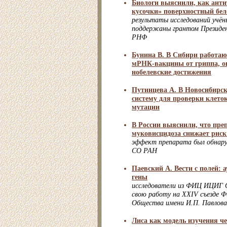
Биологи выяснили, как анти
кусочки» поверхностный бел
результаты исследований уч
поддержаны грантом Президе
РНФ
Бунина В. В Сибири работаю
мРНК-вакцины от гриппа, о
нобелевские достижения
Путинцева А. В Новосибирск
систему для проверки клето
мутации
В России выяснили, что пре
муковисцидоза снижает риск
эффект препарата был обна
СО РАН
Паевский А. Вести с полей: 
гены
исследователи из ФИЦ ИЦИГ 
свою работу на XXIV съезде Ф
Общества имени И.П. Павлова
Лиса как модель изучения ч