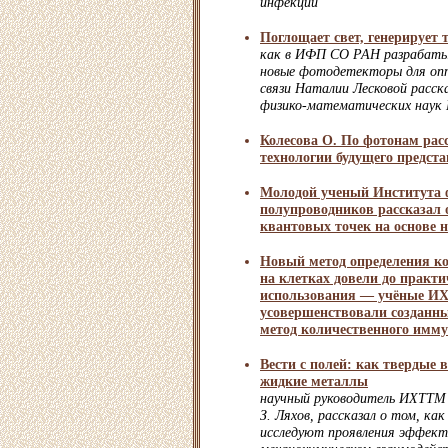
инфекций
Поглощает свет, генерирует 
как в ИФП СО РАН разрабаты
новые фотодетекторы для оп
связи Наталии Лесковой расс
физико-математических наук 
Колесова О. По фотонам рас
технологии будущего предст
Молодой ученый Института 
полупроводников рассказал 
квантовых точек на основе 
Новый метод определения ко
на клетках довели до практи
использования — учёные И
усовершенствовали созданн
метод количественного имм
Вести с полей: как твердые
жидкие металлы
научный руководитель ИХТТМ
З. Ляхов, рассказал о том, как
исследуют проявления эффект