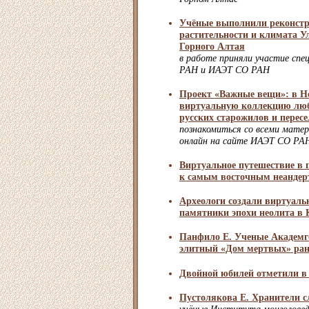
Учёные выполнили реконст
растительности и климата У
Горного Алтая
в работе приняли участие сп
РАН и ИАЭТ СО РАН
Проект «Важные вещи»: в Но
виртуальную коллекцию лю
русских старожилов и перес
познакомиться со всеми мате
онлайн на сайте ИАЭТ СО РА
Виртуальное путешествие в
к самым восточным неандер
Археологи создали виртуаль
памятники эпохи неолита в
Панфило Е. Ученые Академг
элитный «Дом мертвых» ранн
Двойной юбилей отметили 
Пустолякова Е. Хранители с