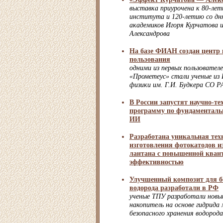
выставка приурочена к 80-ле
института и 120-летию со дн
академиков Игоря Курчатова 
Александрова
На базе ФИАН создан центр 
пользования
одними из первых пользовате
«Прометеус» стали ученые из
физики им. Г.И. Будкера СО 
В России запустят научно-т
программу по фундаменталь
ИИ
Разработана уникальная тех
изготовления фотокатодов и
лантана с повышенной кван
эффективностью
Улучшенный композит для б
водорода разработали в РФ
ученые ТПУ разработали новы
накопитель на основе гидрида 
безопасного хранения водорода