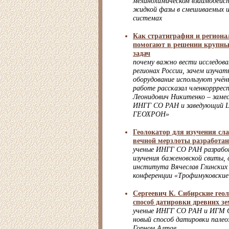
механохимическом взаимодейс
жидкой фазы в смешиваемых 
системах
Как стратиграфия и региона
помогают в решении крупны
задач
почему важно вести исследова
регионах России, зачем изучат
оборудование используют учён
работе рассказал членкоррре
Леонидович Никитенко – заме
ИНГГ СО РАН и заведующий Ц
ГЕОХРОН»
Геолокатор для изучения сл
вечной мерзлоты разработа
ученые ИНГГ СО РАН разрабо
изучения баженовской свиты,
института Вячеслав Глинских 
конференции «Трофимуковские
Сергеевич К. Сибирские гео
способ датировки древних з
ученые ИНГГ СО РАН и ИГМ 
новый способ датировки палео
Горном Алтае