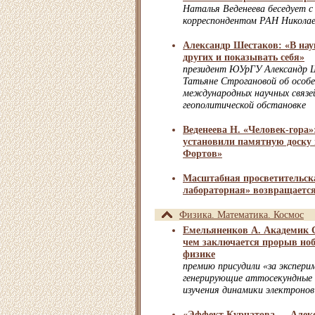
Наталья Веденеева беседует с
корреспондентом РАН Николае
Александр Шестаков: «В нау
других и показывать себя»
президент ЮУрГУ Александр Ш
Татьяне Строгановой об особ
международных научных связей
геополитической обстановке
Веденеева Н. «Человек-гора»
установили памятную доску
Фортов»
Масштабная просветительск
лабораторная» возвращаетс
Физика. Математика. Космос
Емельяненков А. Академик С
чем заключается прорыв ноб
физике
премию присудили «за экспер
генерирующие аттосекундные 
изучения динамики электронов
«Эффект Курчатова — Алек