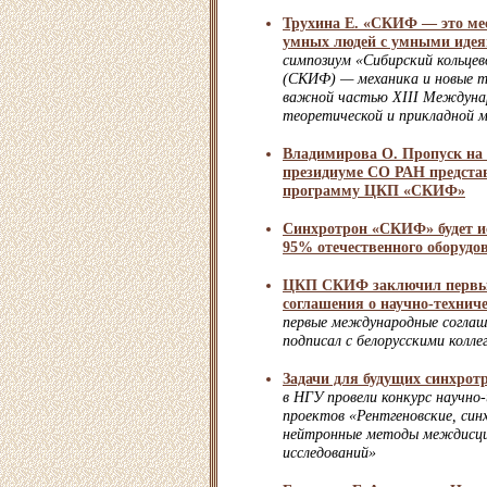
Трухина Е. «СКИФ — это ме
умных людей с умными иде
симпозиум «Сибирский кольце
(СКИФ) — механика и новые т
важной частью XIII Междунар
теоретической и прикладной м
Владимирова О. Пропуск на
президиуме СО РАН предста
программу ЦКП «СКИФ»
Синхротрон «СКИФ» будет ис
95% отечественного оборудо
ЦКП СКИФ заключил первы
соглашения о научно-технич
первые международные согл
подписал с белорусскими колле
Задачи для будущих синхрот
в НГУ провели конкурс научно
проектов «Рентгеновские, син
нейтронные методы междисц
исследований»