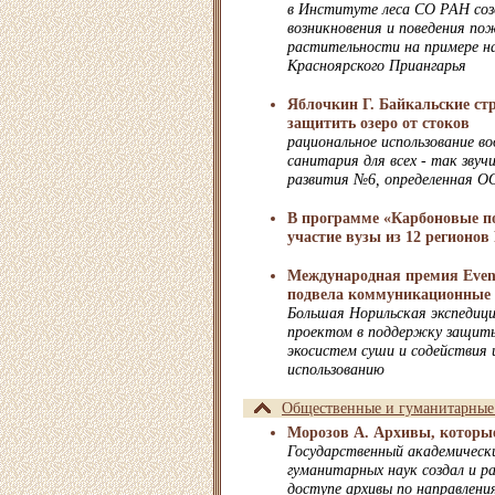
в Институте леса СО РАН созд
возникновения и поведения по
растительности на примере на
Красноярского Приангарья
Яблочкин Г. Байкальские ст
защитить озеро от стоков
рациональное использование во
санитария для всех - так звуч
развития №6, определенная 
В программе «Карбоновые п
участие вузы из 12 регионов
Международная премия Even
подвела коммуникационные и
Большая Норильская экспедиц
проектом в поддержку защиты
экосистем суши и содействия 
использованию
Общественные и гуманитарные
Морозов А. Архивы, которы
Государственный академическ
гуманитарных наук создал и 
доступе архивы по направлен