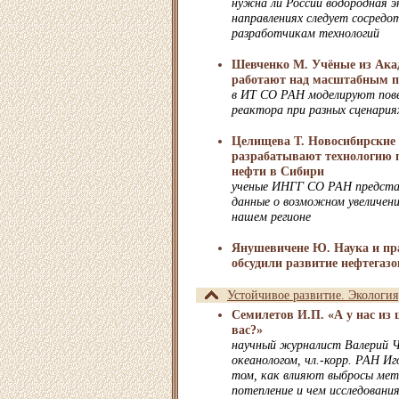
нужна ли России водородная э
направлениях следует сосредо
разработчикам технологий
Шевченко М. Учёные из Ака
работают над масштабным п
в ИТ СО РАН моделируют пове
реактора при разных сценари
Целищева Т. Новосибирские
разрабатывают технологию 
нефти в Сибири
ученые ИНГГ СО РАН предста
данные о возможном увеличен
нашем регионе
Янушевичене Ю. Наука и пр
обсудили развитие нефтегаз
Устойчивое развитие. Экология
Семилетов И.П. «А у нас из ш
вас?»
научный журналист Валерий Ч
океанологом, чл.-корр. РАН И
том, как влияют выбросы мета
потепление и чем исследовани