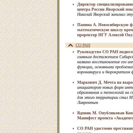
Директор специализированно
центра России Яворский пок
Николай Яворский занимал эт
Папина А. Новосибирскую ф
математическую школу врем
проректор НГУ Алексей Оку
СО РАН
Руководство СО РАН подвело
главным достижением Сибирск
названо восстановление его и
функции, основными проблема
коронавируса и бюрократизм 
Маркович Д. Мечта на выро
инициатором новых форм инте
образования и технологий на 
для этого территории стал М
Лаврентьев
Вдовик М. Опубликован Ко
Манифест проекта «Академго
СО РАН удостоено престижн