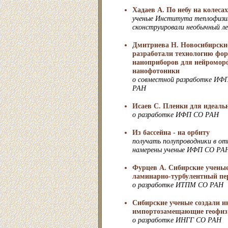
Хадаев А. По небу на колесах
ученые Института теплофиз
сконструировали необычный л
Дмитриева Н. Новосибирски
разработали технологию фо
наноприборов для нейромор
нанофотоники
о совместной разработке И
РАН
Исаев С. Пленки для идеаль
о разработке ИФП СО РАН
Из бассейна - на орбиту
получать полупроводники в о
намерены ученые ИФП СО РА
Фурцев А. Сибирские ученые
ламинарно-турбулентный пе
о разработке ИТПМ СО РАН
Сибирские ученые создали 
импортозамещающие геофиз
о разработке ИНГГ СО РАН