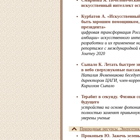
Смирнова Я. Нечеловеческие
искусственный интеллект ос
Курбатов А. «Искусственны
быть хорошим помощником, 
президента»
цифровая трансформация Росс
амбиции» искусственного инте
разработки и их применение на
репортаже с международной 
Journey 2020
Сыпало К. Летать быстрее зв
в небо сверхзвуковые пасса
Наталия Ячменникова беседуе
директором ЦАГИ, член-корр
Кириллом Сыпало
Терабит в секунду. Физики с
будущего
устройства на основе фотони
полностью заменят привычную
уверены ученые
Природные ресурсы. Энергетик
Прокопьев Ю. Зажечь зелены