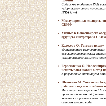
премии
Сибирское отделение РАН со
«Норникель» стали лауреатами
IPRA GWA
Международные эксперты о
СКИФ
Учёные в Новосибирске обс
будущего синхротрона СКИ
Колесова О. Готовят пушку
единственным изготовителем
высокотехнологических систем
ускорительного комплекса оп
Герасименко О. Новосибирск
испытывают новый метод п
о разработке Института кат
Шевченко М. Учёные из Ака
работают над масштабным п
Институт теплофизики СО РА
проекте Росатома «Прорыв», 
является строительство опыт
свинцом вместо воды