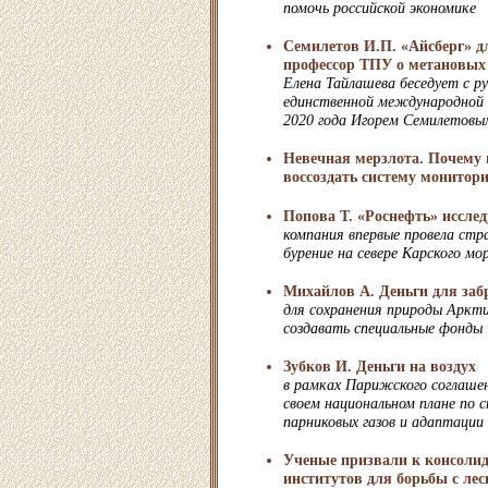
помочь российской экономике
Семилетов И.П. «Айсберг» д
профессор ТПУ о метановых
Елена Тайлашева беседует с р
единственной международной 
2020 года Игорем Семилетовы
Невечная мерзлота. Почему 
воссоздать систему монитор
Попова Т. «Роснефть» иссле
компания впервые провела стр
бурение на севере Карского мо
Михайлов А. Деньги для за
для сохранения природы Аркт
создавать специальные фонды
Зубков И. Деньги на воздух
в рамках Парижского соглашен
своем национальном плане по 
парниковых газов и адаптации
Ученые призвали к консоли
институтов для борьбы с л