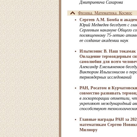
Дмитриевича Сахарова
Физика. Математика. Космос
Сергеев А.М. Бомба и акаде
Юрий Медведев беседует с гл
Сергеевым накануне Общего с
посвященному 75-летию атомно
ее создание академии наук
Ильгисонис В. Наш токамак 
Овладение термоядерным син
самолюбия для всего челове
Александр Емельяненков бесед
Виктором Ильгисонисом о пер
термоядерных исследований
РАН, Росатом и Курчатовски
совместно развивать термоя
в госкорпорации отметили, ч
укрепляют международный а
способствуют технологическо
Главные награды РАН за 202
математикам Сергею Новик
Милнору