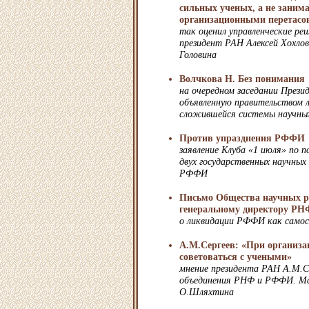
сильных ученых, а не заним
организационными перетасо
так оценил управленческие реш
президент РАН Алексей Хохлов
Головина
Волчкова Н. Без понимания
на очередном заседании Прези
объявленную правительством 
сложившейся системы научны
Против упразднения РФФИ
заявление Клуба «1 июля» по п
двух государственных научных
РФФИ
Письмо Общества научных р
генеральному директору РН
о ликвидации РФФИ как само
А.М.Сергеев: «При организа
советоваться с учеными»
мнение президента РАН А.М.Се
объединения РНФ и РФФИ. Ма
О.Шляхтина