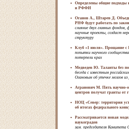
Определены общие подходы
и РФФИ
Оганов А., Штарев Д. Объе
РНФ будут работать по зако
слияние двух главных фондов,
научные проекты, создаст н
структуру
Клуб «1 июля». Прощание 
попытки научного сообществ
потерпели крах
Медведев Ю. Таланты без п
беседа с известным российск
Огановым об утечке мозгов из
Агранович М. Пять научно-
центров получат гранты от г
НОЦ «Север: территория ус
об итогах федерального конк
Рассматривается новая моде
наукоградов
зам. председателя Комитета 