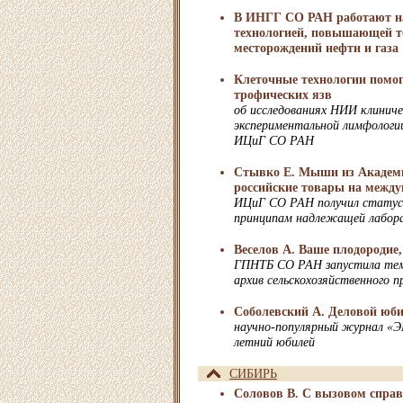
В ИНГГ СО РАН работают н
технологией, повышающей т
месторождений нефти и газа
Клеточные технологии помог
трофических язв
об исследованиях НИИ клиниче
экспериментальной лимфологи
ИЦиГ СО РАН
Стывко Е. Мыши из Академ
российские товары на межд
ИЦиГ СО РАН получил статус
принципам надлежащей лабор
Веселов А. Ваше плодородие,
ГПНТБ СО РАН запустила тем
архив сельскохозяйственного 
Соболевский А. Деловой юб
научно-популярный журнал «
летний юбилей
СИБИРЬ
Соловов В. С вызовом спра