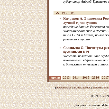
губернатор Андрей Травников 
РОССИЯ
Комраков А. Экономика Росс
лучшей среди худших
последние данные Росстата г
экономический спад в России (
чем в США и Китае, но все же
развитых странах
Соловьева О. Институты ра
бумажными KPI
эксперты полагают, что эфф
показателей эффективности о
к бумажным отчетам и нари
Архив
2013
2014
2015
2016
2017
[
О библиотеке
|
Академгородок
|
Новости
|
Выс
© 1997–202
Документ изменен Fri Jun