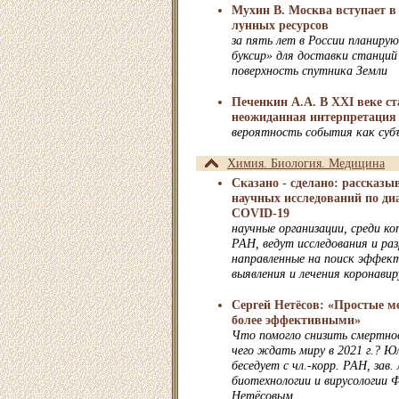
Мухин В. Москва вступает в
лунных ресурсов
за пять лет в России планиру
буксир» для доставки станций
поверхность спутника Земли
Печенкин А.А. В XXI веке с
неожиданная интерпретация
вероятность события как суб
Химия. Биология. Медицина
Сказано - сделано: рассказы
научных исследований по ди
COVID-19
научные организации, среди
РАН, ведут исследования и ра
направленные на поиск эффек
выявления и лечения коронави
Сергей Нетёсов: «Простые м
более эффективными»
Что помогло снизить смертно
чего ждать миру в 2021 г.? Ю
беседует с чл.-корр. РАН, зав
биотехнологии и вирусологии
Нетёсовым