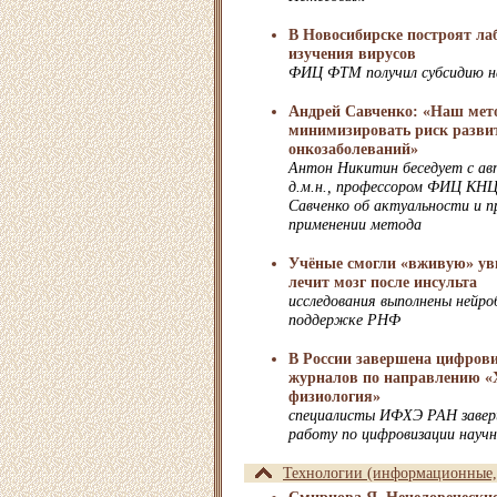
В Новосибирске построят ла
изучения вирусов
ФИЦ ФТМ получил субсидию на
Андрей Савченко: «Наш мет
минимизировать риск разви
онкозаболеваний»
Антон Никитин беседует с ав
д.м.н., профессором ФИЦ КН
Савченко об актуальности и 
применении метода
Учёные смогли «вживую» уви
лечит мозг после инсульта
исследования выполнены нейро
поддержке РНФ
В России завершена цифров
журналов по направлению «
физиология»
специалисты ИФХЭ РАН заве
работу по цифровизации науч
Технологии (информационные, 