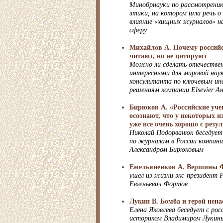
Минобрнауки по рассмотрению
этики, на котором шла речь о
влияние «хищных журналов» н
сферу
Михайлов А. Почему россий
читают, но не цитируют
Можно ли сделать отечествен
интересными для мировой нау
консультанта по ключевым и
решениям компании Elsevier А
Бирюков А. «Российские учен
осознают, что у некоторых и
уже все очень хорошо с резу
Николай Подорванюк беседует
по журналам в России компании
Александром Бирюковым
Емельяненков А. Вершины 
ушел из жизни экс-президент
Евгеньевич Фортов
Лукин В. Бомба и герой нен
Елена Яковлева беседует с ро
историком Владимиром Лукины