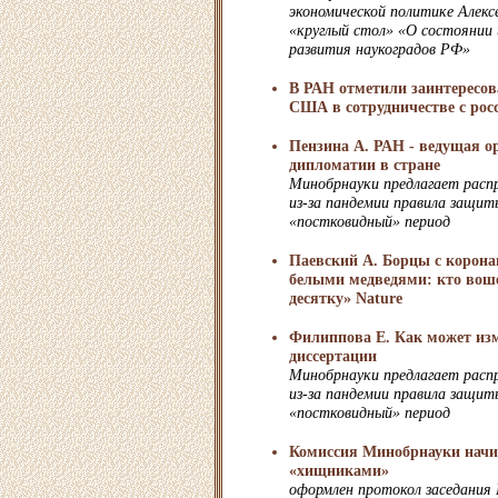
экономической политике Алекс
«круглый стол» «О состоянии 
развития наукоградов РФ»
В РАН отметили заинтересов
США в сотрудничестве с рос
Пензина А. РАН - ведущая о
дипломатии в стране
Минобрнауки предлагает расп
из-за пандемии правила защит
«постковидный» период
Паевский А. Борцы с корона
белыми медведями: кто вош
десятку» Nature
Филиппова Е. Как может из
диссертации
Минобрнауки предлагает расп
из-за пандемии правила защит
«постковидный» период
Комиссия Минобрнауки начин
«хищниками»
оформлен протокол заседания