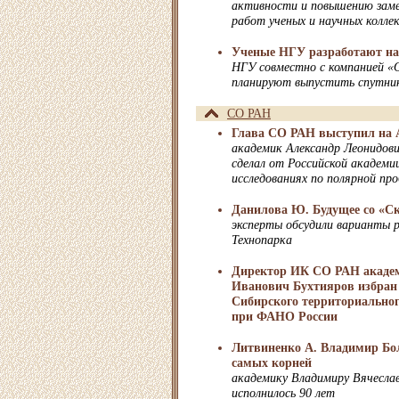
активности и повышению зам
работ ученых и научных колле
Ученые НГУ разработают на
НГУ совместно с компанией «
планируют выпустить спутник
СО РАН
Глава СО РАН выступил на 
академик Александр Леонидови
сделал от Российской академи
исследованиях по полярной пр
Данилова Ю. Будущее со «Ск
эксперты обсудили варианты р
Технопарка
Директор ИК СО РАН акаде
Иванович Бухтияров избран 
Сибирского территориальног
при ФАНО России
Литвиненко А. Владимир Бо
самых корней
академику Владимиру Вячесла
исполнилось 90 лет