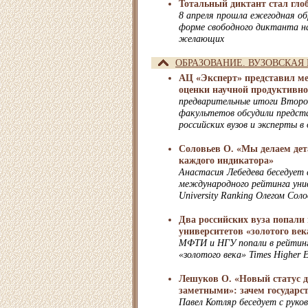
Тотальный диктант стал гл
8 апреля прошла ежегодная об
форме свободного диктанта на
желающих
ОБРАЗОВАНИЕ. ВУЗОВСКАЯ
АЦ «Эксперт» представил м
оценки научной продуктивно
предварительные итоги Второ
факультетов обсудили предст
российских вузов и эксперты 
Соловьев О. «Мы делаем дет
каждого индикатора»
Анастасия Лебедева беседует
международного рейтинга уни
University Ranking Олегом Сол
Два российских вуза попали 
университетов «золотого ве
МФТИ и НГУ попали в рейтин
«золотого века» Times Higher 
Лешуков О. «Новый статус д
заметными»: зачем государс
Павел Котляр беседует с руко