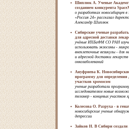
Шиплюк А. Ученые Академго
созданием конкурента Space
о разработках новосибирцев в
«Россия 24» рассказал дире
Александр Шиплюк
Сибирские ученые разрабат
для адресной доставки лекар
учёные ИХБиФМ СО РАН изуч
использовать экзосомы - микр
внеклеточные везикулы - для н
и адресной доставки лекарств
онкозаболеваний
Ануфриева К. Новосибирски
программу для определения
участков хромосом
ученые разработали программ
исследователям новые возмож
теломер - концевых участков 
Колесова О. Разруха - в гена
новосибирские ученые обнаруж
депрессии
Зайков Н. В Сибири создали