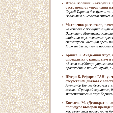
Игорь Волович: «Академия 
отстранена от управления н
Сергей Таранов беседует с чл.
Воловичем о несостоявшихся 
Матвиенко рассказала, поч
на встрече с женщинами-учен
Валентина Матвиенко заявила
академия наук остается пре
структурой. Женщин среди чл
Может быть, там и проблемы
Брилев С. Академики ждут, к
определится с кандидатом в
«Вести в субботу» упрямо во
происходит с нашей наукой, с
Штерн Б. Реформа РАН: уче
отсутствием диалога с власт
Александр Валиев беседует с 
газеты «Троицкий вариант», 
математических наук Борисо
Киселева М. «Демократичная
процедуре выборов президе
как изменится процедура выб