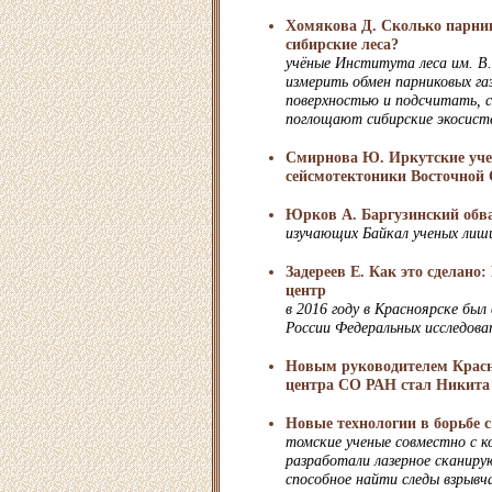
Хомякова Д. Сколько парни
сибирские леса?
учёные Института леса им. В
измерить обмен парниковых г
поверхностью и подсчитать, ск
поглощают сибирские экосис
Смирнова Ю. Иркутские уче
сейсмотектоники Восточной
Юрков А. Баргузинский обв
изучающих Байкал ученых лиш
Задереев Е. Как это сделано
центр
в 2016 году в Красноярске был 
России Федеральных исследова
Новым руководителем Красн
центра СО РАН стал Никита
Новые технологии в борьбе 
томские ученые совместно с к
разработали лазерное сканир
способное найти следы взрыв