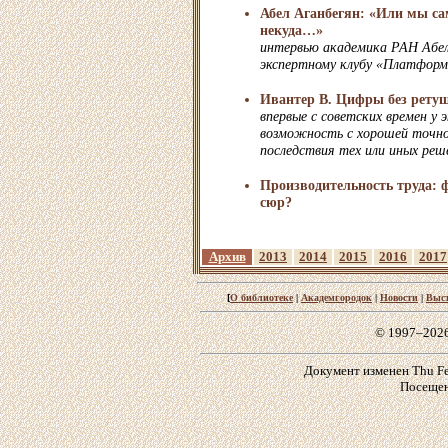
Абел Аганбегян: «Или мы са
некуда…»
интервью академика РАН Абел
экспертному клубу «Платфор
Ивантер В. Цифры без рету
впервые с советских времен у 
возможность с хорошей точн
последствия тех или иных реш
Производительность труда: 
сюр?
Архив
2013
2014
2015
2016
2017
[
О библиотеке
|
Академгородок
|
Новости
|
Выс
© 1997–202
Документ изменен Thu Feb
Посещен