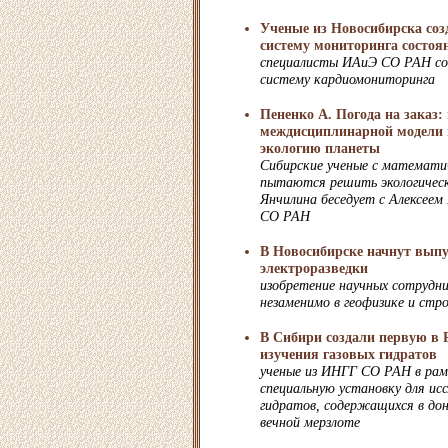
Ученые из Новосибирска со
систему мониторинга состоя
специалисты ИАиЭ СО РАН с
систему кардиомониторинга
Пененко А. Погода на заказ:
междисциплинарной модели 
экологию планеты
Сибирские ученые с математ
пытаются решить экологичес
Янчилина беседует с Алексеем
СО РАН
В Новосибирске начнут вып
электроразведки
изобретение научных сотруд
незаменимо в геофизике и стр
В Сибири создали первую в 
изучения газовых гидратов
ученые из ИНГГ СО РАН в рам
специальную установку для исс
гидратов, содержащихся в дон
вечной мерзлоте