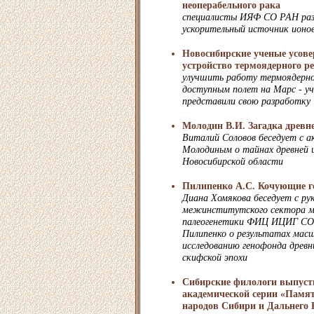
неоперабельного рака
специалисты ИЯФ СО РАН ра
ускорительный источник ионо
Новосибирские ученые усов
устройство термоядерного р
улучшить работу термоядерно
доступным полет на Марс - 
представили свою разработку
Молодин В.И. Загадка древн
Виталий Соловов беседует с а
Молодиным о тайнах древней 
Новосибирской области
Пилипенко А.С. Кочующие 
Диана Хомякова беседует с ру
межинститутского сектора м
палеогенетики ФИЦ ИЦИГ СО
Пилипенко о результатах мас
исследованию генофонда древн
скифской эпохи
Сибирские филологи выпуст
академической серии «Памя
народов Сибири и Дальнего 