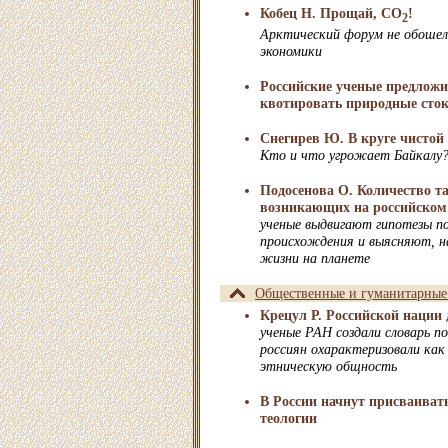
Кобец Н. Прощай, СО
!
2
Арктический форум не обошел
экономики
Российские ученые предлож
квотировать природные сток
Снегирев Ю. В круге чистой
Кто и что угрожает Байкалу
Подосенова О. Количество т
возникающих на российском 
ученые выдвигают гипотезы по
происхождения и выясняют, на
жизни на планете
Общественные и гуманитарные
Крецул Р. Российской нации 
ученые РАН создали словарь п
россиян охарактеризовали как
этническую общность
В России начнут присваивать
теологии