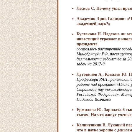
Лесков С. Почему ушел пре
Академик Эрик Галимов: «Чт
академией наук?»
Булгакова Н. Надежна ли ос
инвестиций угрожает выпол
президента
состоялось расширенное засед
Минобрнауки РФ, посвященное
деятельности ведомства за 20
задач на 2017-й
Лутовинов А., Ковалев Ю. 
Профессора РАН принимают а
работе над проектом «Плана р
Стратегии научно-технологич
Российской Федерации». Мате
Надежда Волчкова
Ермилова Ю. Зарплата 6 тыся
тысяч. На что живут ученые
Калинушкин В. Лукавый пари
что в науке хорошо с деньга