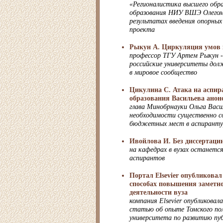
«Регионалистика высшего обр
образования НИУ ВШЭ Олегом
результатах введения опорных
проекта
Рыкун А. Циркуляция умов 
профессор ТГУ Артем Рыкун -
российские университеты дол
в мировое сообщество
Цикулина С. Атака на аспир
образования Васильева ано
глава Минобрнауки Ольга Васил
необходимости существенно с
бюджетных мест в аспиранту
Ивойлова И. Без диссертаци
на кафедрах в вузах останется
аспирантов
Портал Elsevier опубликовал
способах повышения заметно
деятельности вуза
компания Elsevier опубликовал
статью об опыте Томского по
университета по развитию пу