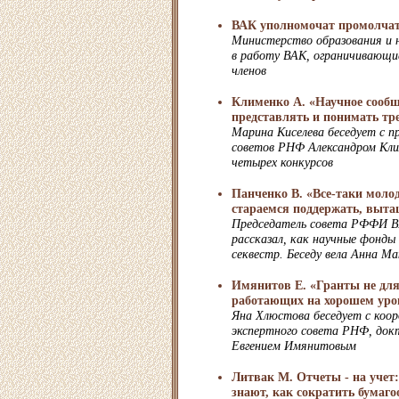
ВАК уполномочат промолча
Министерство образования и 
в работу ВАК, ограничивающи
членов
Клименко А. «Научное сообщ
представлять и понимать тр
Марина Киселева беседует с п
советов РНФ Александром Кли
четырех конкурсов
Панченко В. «Все-таки мол
стараемся поддержать, выта
Председатель совета РФФИ В
рассказал, как научные фонды
секвестр. Беседу вела Анна Ма
Имянитов Е. «Гранты не для 
работающих на хорошем уро
Яна Хлюстова беседует с коо
экспертного совета РНФ, док
Евгением Имянитовым
Литвак М. Отчеты - на учет
знают, как сократить бумаго