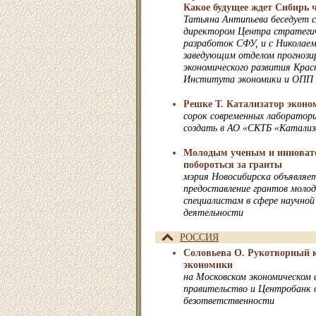
Какое будущее ждет Сибирь ч
Татьяна Антипьева беседует 
директором Центра стратегич
разработок СФУ, и с Никола
заведующим отделом прогнозир
экономического развития Крас
Института экономики и ОПП
Решке Т. Катализатор экон
сорок современных лаборатори
создать в АО «СКТБ «Катали
Молодым ученым и инноват
побороться за гранты
мэрия Новосибирска объявляет
предоставление грантов моло
специалистам в сфере научной
деятельности
РОССИЯ
Соловьева О. Рукотворный к
экономики
на Московском экономическом
правительство и Центробанк о
безответственности