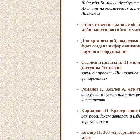
Надежда Волчкова беседует с 
Института космических иссл
Литваком
Стали известны данные об а
мобильности российских уч
Для организаций, подведом
будет создана информационна
научного оборудования
Ссылки и цитаты из 14 милл
доступны бесплатно
запущен проект «Инициатива
цитирование»
Романов Г., Хохлов А. Что о
дискуссия о публикационных р
институтов
Кириллова О. Брокер гонит 
как российским авторам и изд
черные списки
Котляр П. 300 «мусорным» 
место