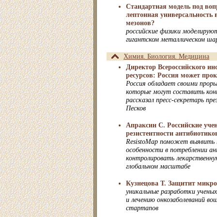
Стандартная модель под воп
лептонная универсальность 
мезонов?
российские физики моделируют
гигантском металлическом ша
Химия. Биология. Медицина
Директор Всероссийского ин
ресурсов: Россия может про
Россия обладает своими прор
которые могут составить конк
рассказал пресс-секретарь п
Песков
Апраксин С. Российские уче
резистентности антибиотико
ResistoMap поможет выявить 
особенности в потреблении а
контролировать лекарственну
глобальном масштабе
Кузнецова Т. Защитит микр
уникальные разработки учены
и лечению онкозаболеваний вош
стартапов