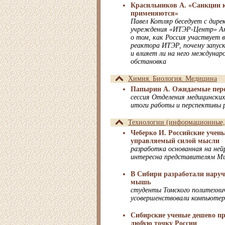
Красильников А. «Санкции 
применяются»
Павел Котляр беседует с дир
учреждения «ИТЭР-Центр» Ан
о том, как Россия участвует 
реактора ИТЭР, почему запус
и влияет ли на него междунар
обстановка
Химия. Биология. Медицина
Папырин А. Ожидаемые пер
сессия Отделения медицински
итоги работы и перспективы 
Технологии (информационные, 
Чеберко И. Российские учены
управляемый силой мысли
разработка основанная на не
интересна представителям М
В Сибири разработали нар
мышь
студенты Томского политехни
усовершенствовали компьюте
Сибирские ученые дешево пр
любую точку России