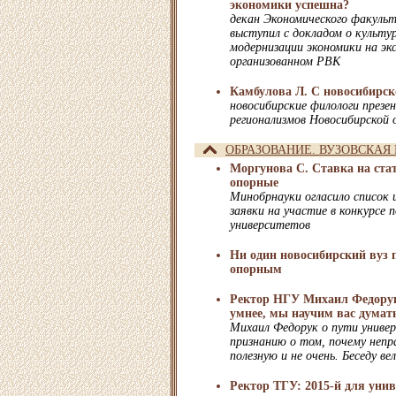
экономики успешна?
декан Экономического факуль
выступил с докладом о культ
модернизации экономики на эк
организованном РВК
Камбулова Л. С новосибирск
новосибирские филологи презе
регионализмов Новосибирской 
ОБРАЗОВАНИЕ. ВУЗОВСКАЯ
Моргунова С. Ставка на стат
опорные
Минобрнауки огласило список и
заявки на участие в конкурсе 
университетов
Ни один новосибирский вуз п
опорным
Ректор НГУ Михаил Федорук
умнее, мы научим вас думат
Михаил Федорук о пути униве
признанию о том, почему непр
полезную и не очень. Беседу в
Ректор ТГУ: 2015-й для унив