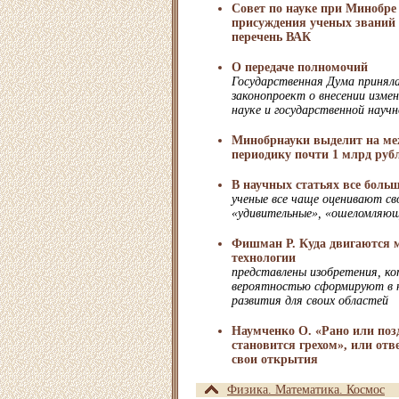
Совет по науке при Минобре
присуждения ученых званий 
перечень ВАК
О передаче полномочий
Государственная Дума приняла
законопроект о внесении изме
науке и государственной науч
Минобрнауки выделит на м
периодику почти 1 млрд руб
В научных статьях все боль
ученые все чаще оценивают св
«удивительные», «ошеломляющ
Фишман Р. Куда двигаются 
технологии
представлены изобретения, ко
вероятностью сформируют в н
развития для своих областей
Наумченко О. «Рано или по
становится грехом», или отв
свои открытия
Физика. Математика. Космос