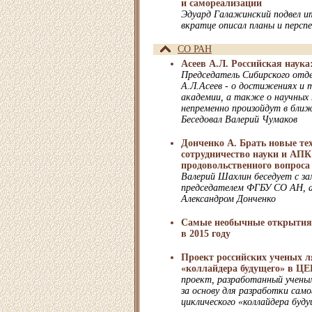
и самореализации
Эдуард Галажинский подвел и
вкратце описал планы и персп
СО РАН
Асеев А.Л. Российская наук
Председатель Сибирского отд
А.Л.Асеев - о достижениях и 
академии, а также о научных
непременно произойдут в бли
Беседовал Валерий Чумаков
Донченко А. Брать новые тех
сотрудничество науки и АПК
продовольственного вопроса
Валерий Шахлин беседует с за
председателем ФГБУ СО АН, 
Александром Донченко
Самые необычные открытия
в 2015 году
Проект российских ученых л
«коллайдера будущего» в Ц
проект, разработанный учен
за основу для разработки само
циклического «коллайдера буд