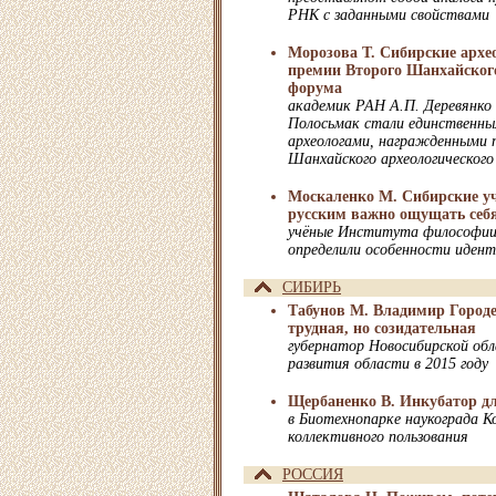
РНК с заданными свойствами
Морозова Т. Сибирские архе
премии Второго Шанхайского
форума
академик РАН А.П. Деревянко 
Полосьмак стали единственны
археологами, награжденными 
Шанхайского археологическог
Москаленко М. Сибирские у
русским важно ощущать себ
учёные Института философии
определили особенности идент
СИБИРЬ
Табунов М. Владимир Город
трудная, но созидательная
губернатор Новосибирской обл
развития области в 2015 году
Щербаненко В. Инкубатор д
в Биотехнопарке наукограда К
коллективного пользования
РОССИЯ