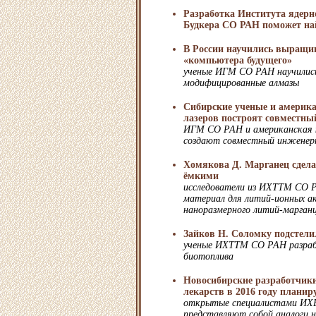
Разработка Института ядерно
Будкера СО РАН поможет на
В России научились выращи
«компьютера будущего»
ученые ИГМ СО РАН научилис
модифицированные алмазы
Сибирские ученые и америк
лазеров построят совместн
ИГМ СО РАН и американская к
создают совместный инженерн
Хомякова Д. Марганец сдела
ёмкими
исследователи из ИХТТМ СО 
материал для литий-ионных ак
наноразмерного литий-марганц
Зайков Н. Соломку подстели
ученые ИХТТМ СО РАН разраб
биотоплива
Новосибирские разработчик
лекарств в 2016 году планир
открытые специалистами ИХ
представляют собой аналоги 