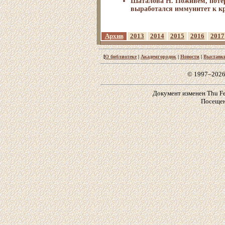
Шаталова Н. Поживем, поте
выработался иммунитет к к
Архив
2013
2014
2015
2016
2017
[
О библиотеке
|
Академгородок
|
Новости
|
Выставк
© 1997–2026
Документ изменен Thu Feb
Посещен