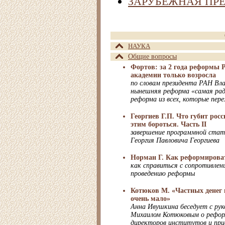
ЗАРУБЕЖНАЯ ПР
НАУКА
Общие вопросы
Фортов: за 2 года реформы
академии только возросла
по словам президента РАН Вл
нынешняя реформа «самая рад
реформа из всех, которые пер
Георгиев Г.П. Что губит росс
этим бороться. Часть II
завершение программной ста
Георгия Павловича Георгиева
Норман Г. Как реформироват
как справиться с сопротивлен
проведению реформы
Котюков М. «Частных денег 
очень мало»
Анна Ивушкина беседует с р
Михаилом Котюковым о реформ
директоров институтов и при