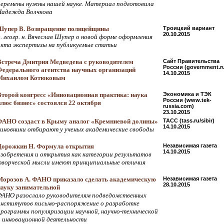
перемены нужны нашей науке. Материал подготовила
Надежда Волчкова
Шупер В. Возвращение полицейщины
Троицкий вариант
20.10.2015
. геогр. н. Вячеслав Шупер о новой форме оформления
акта экспертизы на публикуемые статьи
Встреча Дмитрия Медведева с руководителем
Сайт Правительства
России (government.r
Федерального агентства научных организаций
14.10.2015
Михаилом Котюковым
Второй конгресс «Инновационная практика: наука
Экономика и ТЭК
России (www.tek-
плюс бизнес» состоялся 22 октября
russia.com)
23.10.2015
ФАНО создаст в Крыму аналог «Кремниевой долины»
ТАСС (tass.ru/sibir)
14.10.2015
чиновники отбирают у ученых академические свободы
Дорожкин Н. Формула открытия
Независимая газета
14.10.2015
изобретения и открытия как категории результатов
творческой мысли имеют принципиальные отличия
Морозов А. ФАНО приказало сделать академическую
Независимая газета
28.10.2015
науку занимательной
ФАНО разослало руководителям подведомственных
институтов письмо-распоряжение о разработке
программы популяризации научной, научно-технической
и инновационной деятельности