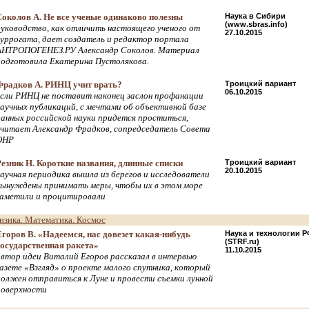
Соколов А. Не все ученые одинаково полезны
Наука в Сибири
(www.sbras.info)
руководство, как отличить настоящего ученого от
27.10.2015
суррогата, дает создатель и редактор портала
АНТРОПОГЕНЕЗ.РУ Александр Соколов. Материал
подготовила Екатерина Пустолякова.
Фрадков А. РИНЦ учит врать?
Троицкий вариант
06.10.2015
если РИНЦ не поставит наконец заслон профанации
научных публикаций, с мечтами об объективной базе
данных российской науки придется проститься,
считает Александр Фрадков, сопредседатель Совета
ОНР
Резник Н. Короткие названия, длинные списки
Троицкий вариант
20.10.2015
научная периодика вышла из берегов и исследователи
вынуждены принимать меры, чтобы их в этом море
заметили и процитировали
изика. Математика. Космос
Егоров В. «Надеемся, нас довезет какая-нибудь
Наука и технологии Р
(STRF.ru)
государственная ракета»
11.10.2015
автор идеи Виталий Егоров рассказал в интервью
газете «Взгляд» о проекте малого спутника, который
должен отправиться к Луне и провести съемки лунной
поверхности