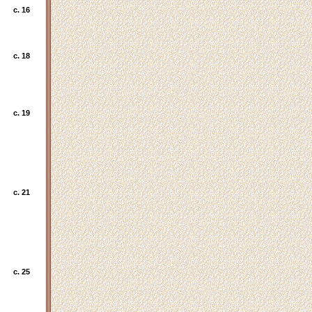
c. 16
c. 18
c. 19
c. 21
c. 25