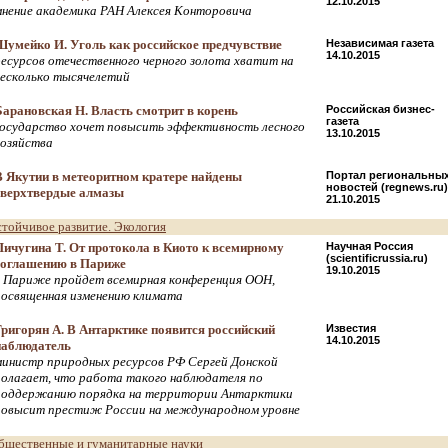
12.10.2015
мнение академика РАН Алексея Конторовича
Шумейко И. Уголь как российское предчувствие
Независимая газета
14.10.2015
ресурсов отечественного черного золота хватит на
несколько тысячелетий
Барановская Н. Власть смотрит в корень
Российская бизнес-
газета
государство хочет повысить эффективность лесного
13.10.2015
хозяйства
В Якутии в метеоритном кратере найдены
Портал региональны
новостей (regnews.ru)
сверхтвердые алмазы
21.10.2015
стойчивое развитие. Экология
Пичугина Т. От протокола в Киото к всемирному
Научная Россия
(scientificrussia.ru)
соглашению в Париже
19.10.2015
в Париже пройдет всемирная конференция ООН,
посвященная изменению климата
Григорян А. В Антарктике появится российский
Известия
14.10.2015
наблюдатель
министр природных ресурсов РФ Сергей Донской
полагает, что работа такого наблюдателя по
поддержанию порядка на территории Антарктики
повысит престиж России на международном уровне
бщественные и гуманитарные науки