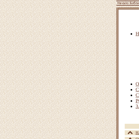
О
С
С
Р
З
Н