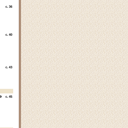
c. 36
c. 40
c. 43
Ф
c. 45