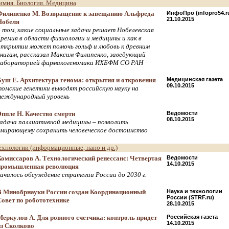
имия. Биология. Медицина
Филипенко М. Возвращение к завещанию Альфреда
ИнфоПро (infopro54.r
21.10.2015
Нобеля
о том, какие социальные задачи решает Нобелевская
премия в области физиологии и медицины и как в
открытии может помочь гольф и любовь к древним
книгам, рассказал Максим Филипенко, заведующий
лабораторией фармакогеномики ИХБФМ СО РАН
Буш Е. Архитектура генома: открытия и откровения
Медицинская газета
09.10.2015
томские генетики выводят российскую науку на
международный уровень
Эппле Н. Качество смерти
Ведомости
08.10.2015
задача паллиативной медицины – позволить
умирающему сохранить человеческое достоинство
ехнологии (информационные, нано и др.)
Комиссаров А. Технологический ренессанс: Четвертая
Ведомости
14.10.2015
промышленная революция
началось обсуждение стратегии России до 2030 г.
В Минобрнауки России создан Координационный
Наука и технологии
России (STRF.ru)
Совет по робототехнике
28.10.2015
Меркулов А. Для ровного счетчика: контроль придет
Российская газета
14.10.2015
из Сколково