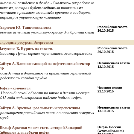
компанией-резидентом фонда «Сколково» разработана
система, которая будет следить за показаниями
счетчиков в реальном масштабе времени и сообщать,
например, в управляющую компанию
Гаврилов Ю. Танк-невидимка
Российская газета
16.10.2015
военные испытали уникальную краску для бронетехники
риродные ресурсы. Энергетика
Латухина К. Бурить на совесть
Российская газета
26.10.2015
Владимир Путин оценил перспективы геологоразведки
Хайтун А. Влияние санкций на нефтегазовый сектор
Независимая газета
13.10.2015
РФ
последствия и длительность применения ограничений
предсказать сегодня трудно
Нефть - кончается
Честное слово
21.10.2015
в Новосибирской области по итогам девяти месяцев
2015 года зафиксировано падение добычи нефти
Хайтун А. Арктика: реальность и перспективы
Независимая газета
13.10.2015
противоречия российского плана по освоению северных
морей
Шельф Арктики может стать «второй Западной
Нефть России
(www.oilru.com)
Сибирью» для добычи нефти