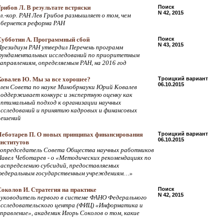
Грибов Л. В результате встряски
Поиск
N 42, 2015
чл.-кор. РАН Лев Грибов размышляет о том, чем
обернется реформа РАН
Субботин А. Программный сбой
Поиск
N 43, 2015
Президиум РАН утвердил Перечень программ
фундаментальных исследований по приоритетным
направлениям, определяемым РАН, на 2016 год
Ковалев Ю. Мы за все хорошее?
Троицкий вариант
06.10.2015
член Совета по науке Минобрнауки Юрий Ковалев
поддерживает конкурс и экспертную оценку как
оптимальный подход к организации научных
исследований и принятию кадровых и финансовых
решений
Чеботарев П. О новых принципах финансирования
Троицкий вариант
06.10.2015
институтов
сопредседатель Совета Общества научных работников
Павел Чеботарев - о «Методических рекомендациях по
распределению субсидий, предоставляемых
федеральным государственным учреждениям…»
Соколов И. Стратегия на практике
Поиск
N 42, 2015
руководитель первого в системе ФАНО Федерального
исследовательского центра (ФИЦ) «Информатика и
управление», академик Игорь Соколов о том, какие