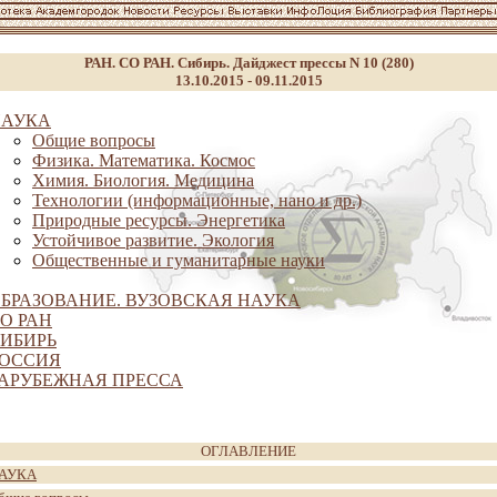
РАН. СО РАН. Сибирь. Дайджест прессы N 10 (280)
13.10.2015 - 09.11.2015
НАУКА
Общие вопросы
Физика. Математика. Космос
Химия. Биология. Медицина
Технологии (информационные, нано и др.)
Природные ресурсы. Энергетика
Устойчивое развитие. Экология
Общественные и гуманитарные науки
БРАЗОВАНИЕ. ВУЗОВСКАЯ НАУКА
О РАН
ИБИРЬ
ОССИЯ
АРУБЕЖНАЯ ПРЕССА
ОГЛАВЛЕНИЕ
АУКА