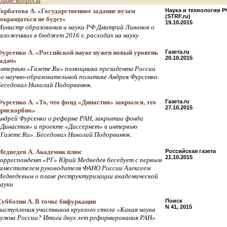
бщие вопросы
Горбатова А. «Государственное задание вузам
Наука и технологии Р
(STRF.ru)
сокращаться не будет»
19.10.2015
Министр образования и науки РФ Дмитрий Ливанов о
заложенных в бюджет 2016 г. расходах на науку
Фурсенко А. «Российской науке нужен новый уровень
Газета.ru
20.10.2015
задач»
интервью «Газете.Ru» помощника президента России
по научно-образовательной политике Андрея Фурсенко.
Беседовал Николай Подорванюк.
Фурсенко А. «То, что фонд «Династия» закрылся, это
Газета.ru
27.10.2015
прискорбно»
Андрей Фурсенко о реформе РАН, закрытии фонда
«Династия» и проекте «Диссернет» в интервью
«Газете.Ru». Беседовал Николай Подорванюк.
Медведев А. Академик плюс
Российская газета
21.10.2015
корреспондент «РГ» Юрий Медведев беседует с первым
заместителем руководителя ФАНО России Алексеем
Медведевым о плане реструктуризации академической
науки
Субботин А. В точке бифуркации
Поиск
N 41, 2015
выступления участников круглого стола «Какая наука
нужна России? Итоги двух лет реформирования РАН»