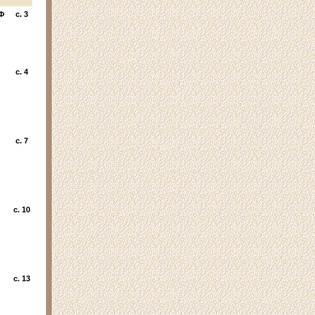
Ф
c. 3
c. 4
c. 7
c. 10
c. 13