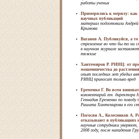
работы ученых
Примерялись к мерилу: как 
научных публикаций
материал подготовили Андрей
Крымова
Ваганов А. Публикуйся, а то
стремление во что бы то ни 
в научном журнале заставляет
тяжкие
Хантемиров Р. РИНЦ: от пр
мошенничества до растлени
опыт последних лет убедил ав
РИНЦ приносит только вред
Еременко Г. Во всем винов
комментарий ген. директора
Геннадия Еременко по поводу 
Рашита Хантемирова в его с
Погосян А., Колесников А. 
отказывают в публикациях и
научные сотрудники уверяют,
2008 году, после нападения 