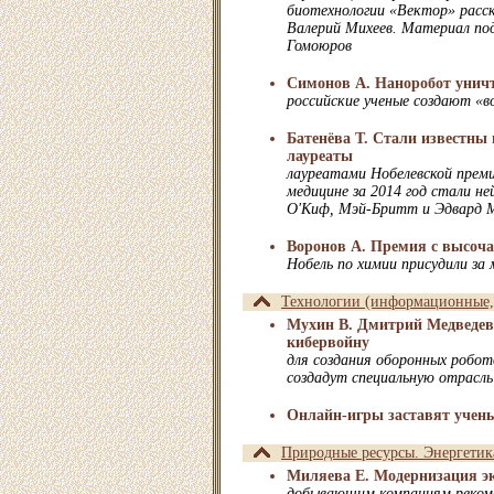
биотехнологии «Вектор» расск
Валерий Михеев. Материал по
Гомоюров
Симонов А. Наноробот уничт
российские ученые создают «
Батенёва Т. Стали известны
лауреаты
лауреатами Нобелевской преми
медицине за 2014 год стали н
О'Киф, Мэй-Бритт и Эдвард 
Воронов А. Премия с высоч
Нобель по химии присудили за
Технологии (информационные, 
Мухин В. Дмитрий Медведев 
кибервойну
для создания оборонных робот
создадут специальную отрасль
Онлайн-игры заставят учен
Природные ресурсы. Энергетик
Миляева Е. Модернизация э
добывающим компаниям рекоме