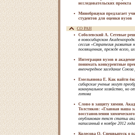
исследовательских проекта
Минобрнауки предлагает уч
студентов для оценки вузов
СО РАН
Соболевский А. Сетевые ре
в новосибирском Академгородк
сессия «Стратегия развития н
посвященная, прежде всего, и
Интеграция вузов и академи
понимать конкурентные пре
внеочередное заседание Союза
Емельянова Е. Как найти ёж
сибирские ученые могут прео
коммунальное хозяйство, но от
готова
Слово в защиту химии. Ака
Толстиков: «Главная наша за
восстановлении химического
опубликован текст статьи ака
написанный в ноябре 2012 года
Колесова О. Спецвыпуск о р