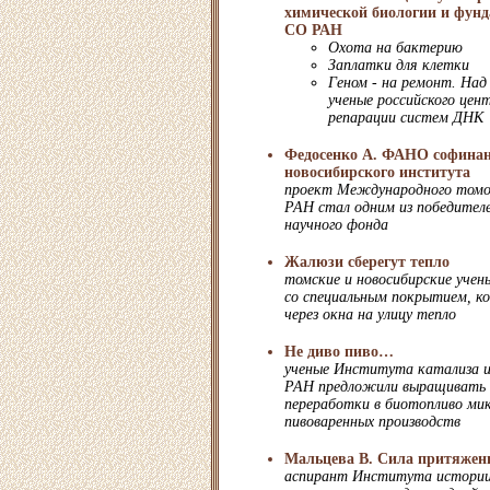
химической биологии и фун
СО РАН
Охота на бактерию
Заплатки для клетки
Геном - на ремонт. Над
ученые российского цен
репарации систем ДНК
Федосенко А. ФАНО софинан
новосибирского института
проект Международного томо
РАН стал одним из победителе
научного фонда
Жалюзи сберегут тепло
томские и новосибирские уче
со специальным покрытием, к
через окна на улицу тепло
Не диво пиво…
ученые Института катализа и
РАН предложили выращивать 
переработки в биотопливо ми
пивоваренных производств
Мальцева В. Сила притяжен
аспирант Института истори