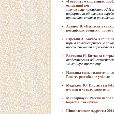
«Говорить о системных про
оснований нет»
мнение вице-президента РАН 
информации об отказах заруб
принимать статьи российских
Аджиев В. «Негласные санк
российских ученых»: почему
Юревич А. Какого Хирша на
игры в наукометрические пока
продуктивности порождают 
Волчкова Н. Битва за метры
академическая общественнос
жилищную программу
Названы самые влиятельные
Reuters российские учёные
Медведев Ю. Институты РАН
вузами и «отраслевиками»
Минобрнауки России направ
борьбу с лженаукой
Шнобелевские лауреаты 201