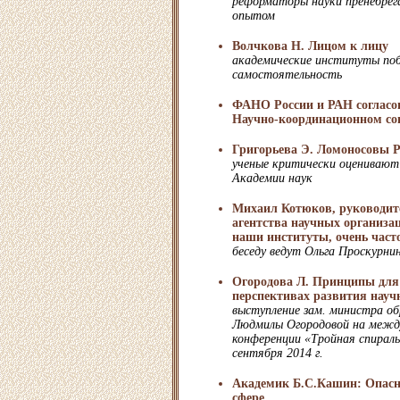
реформаторы науки пренебре
опытом
Волчкова Н. Лицом к лицу
академические институты по
самостоятельность
ФАНО России и РАН согласо
Научно-координационном со
Григорьева Э. Ломоносовы 
ученые критически оцениваю
Академии наук
Михаил Котюков, руководит
агентства научных организац
наши институты, очень часто
беседу ведут Ольга Проскурни
Огородова Л. Принципы для 
перспективах развития науч
выступление зам. министра об
Людмилы Огородовой на межд
конференции «Тройная спираль
сентября 2014 г.
Академик Б.С.Кашин: Опасн
сфере