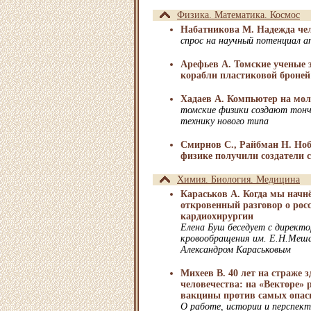
Физика. Математика. Космос
Набатникова М. Надежда че
спрос на научный потенциал 
Арефьев А. Томские ученые 
корабли пластиковой броней
Хадаев А. Компьютер на мол
томские физики создают тон
технику нового типа
Смирнов С., Райбман Н. Но
физике получили создатели 
Химия. Биология. Медицина
Караськов А. Когда мы начн
откровенный разговор о росс
кардиохирургии
Елена Буш беседует с директ
кровообращения им. Е.Н.Меш
Александром Караськовым
Михеев В. 40 лет на страже з
человечества: на «Векторе»
вакцины против самых опасн
О работе, истории и перспект