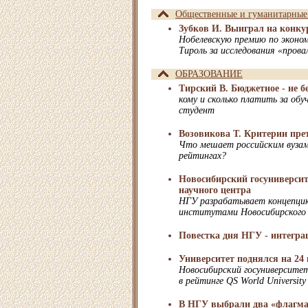
Общественные и гуманитарные
Зубков И. Выиграл на конку
Нобелевскую премию по эконо
Тироль за исследования «прова
ОБРАЗОВАНИЕ
Тирский В. Бюджетное - не б
кому и сколько платить за обу
студент
Возовикова Т. Критерии пре
Что мешает российским вузам
рейтингах?
Новосибирский госуниверсит
научного центра
НГУ разрабатывает концепцию
институтами Новосибирского 
Повестка дня НГУ - интегр
Университет поднялся на 24
Новосибирский госуниверситет
в рейтинге QS World University
В НГУ выбрали два «флагма