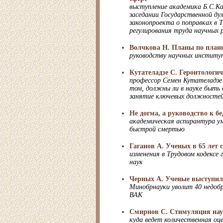
выступление академика Б.С.К
заседании Государственной д
законопроекта о поправках в Т
регулирования труда научных 
Волчкова Н. Планы по план
руководству научных институ
Кутателадзе С. Геронтологи
профессор Семен Кутателадзе
том, должны ли в науке быть 
занятие ключевых должносте
Не догма, а руководство к б
академическая аспирантура ум
быстрой смертью
Гаганов А. Ученых в 65 лет
изменения в Трудовом кодексе 
наук
Черных А. Ученые выступил
Минобрнауки уволит 40 недоб
ВАК
Смирнов С. Стимуляция нау
куда ведет количественная о