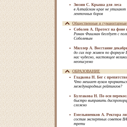
Зюзин С. Крыша для леса
в Алтайском крае не утихают 
ленточных боров
Общественные и гуманитарные
Соболев А. Протест на фоне
Роман Фишман беседует с по
Соболевым
Миллер А. Восстание декабри
до сих пор живем по формуле 
нас чудесно, настоящее велико
неописуемо
ОБРАЗОВАНИЕ
Гладкова Н. Бег с препятст
Что мешает вузам прорватьс
международных рейтингов?
Булгакова Н. По оси перекос
быстро выправить диспропорц
сложно
Емельяненков А. Ректора л
состав экспертных советов ВА
трети