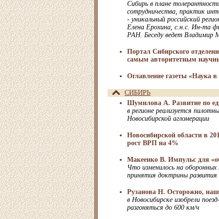
Сибирь в плане толерантност
сотрудничества, практик инте
- уникальный российский регио
Елена Ерохина, с.н.с. Ин-та 
РАН. Беседу ведет Владимир 
Портал Сибирского отделени
самым авторитетным научны
Оглавление газеты «Наука в 
СИБИРЬ
Шумилова А. Развитие по е
в регионе реализуется пилотн
Новосибирской агломерации
Новосибирской области в 20
рост ВРП на 4%
Макеенко В. Импульс для «
Что изменилось на оборонных
принятия доктрины развития 
Рузанова Н. Осторожно, наш 
в Новосибирске изобрели поез
разгоняться до 600 км/ч