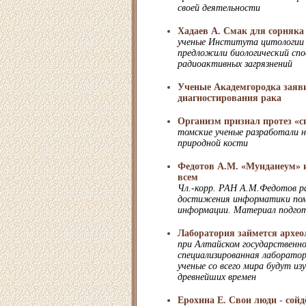
своей деятельности
Хадаев А. Смак для сорняка
ученые Института цитологии
предложили биологический спо
радиоактивных загрязнений
Ученые Академгородка заяви
диагностирования рака
Организм признал протез «с
томские ученые разработали н
природной кости
Федотов А.М. «Мунданеум» 
всем
Чл.-корр. РАН А.М.Федотов р
достижения информатики помо
информации. Материал подгот
Лаборатория займется архео
при Алтайском государственно
специализированная лаборатор
ученые со всего мира будут из
древнейших времен
Ерохина Е. Свои люди - сой