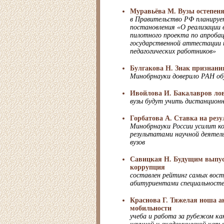
Муравьёва М. Вузы остепен
в Правительство РФ планируе
постановления «О реализации 
пилотного проекта по апробац
государственной аттестации 
педагогических работников»
Булгакова Н. Знак признани
Минобрнауки доверило РАН об
Ивойлова И. Бакалавров ло
вузы будут учить дистанцион
Горбатова А. Ставка на резу
Минобрнауки России усилит к
результатами научной деятел
вузов
Савицкая Н. Будущим выпу
коррупция
составлен рейтинг самых вос
абитуриентами специальност
Краснова Г. Тяжелая ноша а
мобильности
учеба и работа за рубежом к