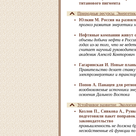
титанового пигмента
Природные ресурсы. Энергетик
Юлкин М. Россия на развил
прогноз развития энергетики м
Нефтяные компании живут 
объемы добычи нефти в России
годах из-за того, что не ведет
считает научный руководите
академик Алексей Конторович
Гагаринская И. Новые планы
Правительство делает ставку
электроэнергетике и транспо
Попов А. Панацея для регио
возобновляемые источники эн
освоения Дальнего Востока
Устойчивое развитие. Экология
Козлов П., Сивкова А., Рун
подготовили пакет поправок
законодательство
промышленность не должна бр
несвойственные ей функции по