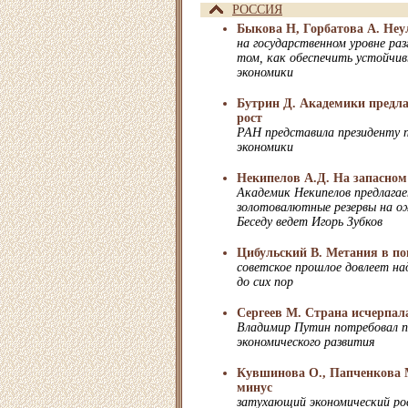
РОССИЯ
Быкова Н, Горбатова А. Не
на государственном уровне раз
том, как обеспечить устойчив
экономики
Бутрин Д. Академики предла
рост
РАН представила президенту 
экономики
Некипелов А.Д. На запасном
Академик Некипелов предлаг
золотовалютные резервы на о
Беседу ведет Игорь Зубков
Цибульский В. Метания в по
советское прошлое довлеет на
до сих пор
Сергеев М. Страна исчерпала
Владимир Путин потребовал п
экономического развития
Кувшинова О., Папченкова 
минус
затухающий экономический р