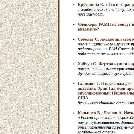
Крутилина К. «Это возвращ
в академических институтах 
посещаемости
Членкоры РАМН не войдут в
академию?
Соболев С. Академики себя
после тщательного изучения 
реформирования РАН Совет Фе
подготовит несколько законо
Хайтун С. Жертва культа ка
поверхностная имитация запа
фундаментальной науки губит
Галимов Э. В науке нам уже 
академик Эрик Галимов про
опубликованный Националь
США
беседу вела Наталья Веденеева
Конышев В., Леонов А. Наук
в России происходит возрожде
науку: субъективность финан
ответственности за результат
загадочными словами