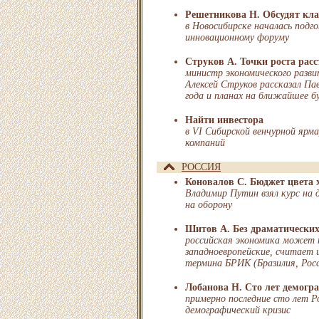
Решетникова Н. Обсудят кл
в Новосибирске началась подг
инновационному форуму
Струков А. Точки роста рас
министр экономического разв
Алексей Струков рассказал Па
года и планах на ближайшее б
Найти инвестора
в VI Сибирской венчурной ярм
компаний
РОССИЯ
Коновалов С. Бюджет цвета 
Владимир Путин взял курс на 
на оборону
Шитов А. Без драматических
российская экономика может 
западноевропейские, считает 
термина БРИК (Бразилия, Рос
Лобанова Н. Сто лет демогр
примерно последние сто лет 
демографический кризис