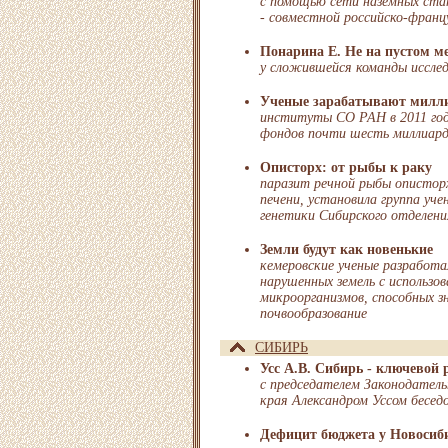
с помощью сети наземных ста
- совместной российско-франц
Понарина Е. Не на пустом м
у сложившейся команды иссле
Ученые зарабатывают милл
институты СО РАН в 2011 год
фондов почти шесть миллиард
Описторх: от рыбы к раку
паразит речной рыбы опистор
печени, установила группа уч
генетики Сибирского отделен
Земли будут как новенькие
кемеровские ученые разработа
нарушенных земель с использо
микроорганизмов, способных з
почвообразование
СИБИРЬ
Усс А.В. Сибирь - ключевой
с председателем Законодатель
края Александром Уссом бесед
Дефицит бюджета у Новосиби