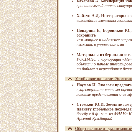
Бахарева А. Когенерация как
сравнительный анализ ситуации
Хайтун А.Д. Интеграторы ев
важнейшие элементы геополит
Понарина Е., Боровиков Ю.,
сохранить
чем мощнее и надежнее энерг
вложить в управление ими
Материалы из бериллия осв
РОСНАНО и корпорация «Мет
объявили о начале инвестиров
по добыче и переработке бери
Устойчивое развитие. Экология
Наумов И. Экологи предлага
существующая система оценки
ложные представления о ее э
Стожков Ю.И. Земляне заме
планету глобальное похолода
беседу с д.ф.-м.н. из ФИАНа
Арсений Кульбицкий
Общественные и гуманитарные