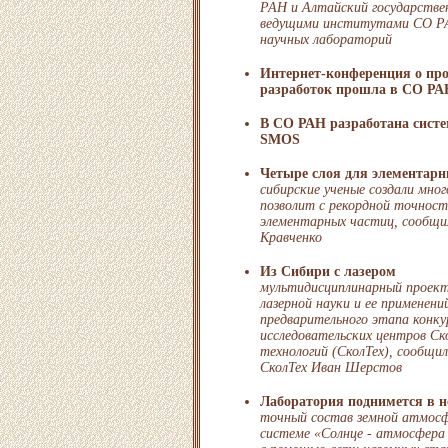
РАН и Алтайский государстве
ведущими институтами СО РА
научных лабораторий
Интернет-конференция о пр
разработок прошла в СО РА
В СО РАН разработана систе
SMOS
Четыре слоя для элементарн
сибирские ученые создали мно
позволит с рекордной точнос
элементарных частиц, сообщи
Кравченко
Из Сибири с лазером
мультидисциплинарный проек
лазерной науки и ее применени
предварительного этапа конку
исследовательских центров Ск
технологий (СколТех), сообщи
СколТех Иван Шерстов
Лаборатория поднимется в н
точный состав земной атмосф
системе «Солнце - атмосфера 