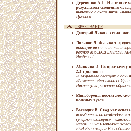
Деревянко А.П. Нынешнее ч
результатом смешения четыр
интервью с академиком Анато
Цыганов
ОБРАЗОВАНИЕ
Дмитрий Ливанов стал глав
Ливанов Д. Физика твердого
накануне назначения министро
ректор МИСиСа Дмитрий Лива
Ивойловой
Абанкина И. Госпрограмму 
2,3 триллиона
М.Муравьева беседует с одним
«Развитие образования» Ирин
Института развития образо
Минобороны посчитало, ско
военных вузов
Воеводин В. Свод как основа
новый перечень необходимых з
суперкомпьютерных технологи
миром. Нина Шаталова беседу
РАН Владимиром Воеводиным