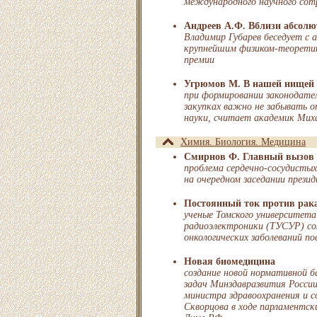
международного научного сот
Андреев А.Ф. Вблизи абсолю
Владимир Губарев беседует с 
крупнейшим физиком-теоретик
премии
Угрюмов М. В нашей нищей 
при формировании законодате
закупках важно не забывать 
науки, считает академик Мих
Химия. Биология. Медицина
Смирнов Ф. Главный вызов
проблема сердечно-сосудистых
на очередном заседании през
Постоянный ток против рак
ученые Томского университета
радиоэлектроники (ТУСУР) соз
онкологических заболеваний 
Новая биомедицина
создание новой нормативной б
задач Минздавразвития России
министра здравоохранения и с
Скворцова в ходе парламентск