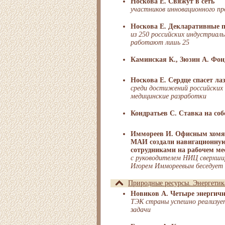
Носкова Е. Свяжут в сеть
участников инновационного про
Носкова Е. Декларативные 
из 250 российских индустриал
работают лишь 25
Каминская К., Зюзин А. Фон
Носкова Е. Сердце спасет ла
среди достижений российских
медицинские разработки
Кондратьев С. Ставка на со
Иммореев И. Офисным хомяч
МАИ создали навигационную 
сотрудниками на рабочем ме
с руководителем НИЦ сверхши
Игорем Иммореевым беседует 
Природные ресурсы. Энергетик
Новиков А. Четыре энергичн
ТЭК страны успешно реализуе
задачи