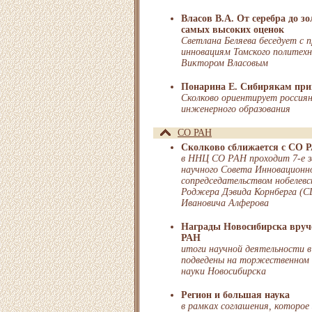
Власов В.А. От серебра до з
самых высоких оценок
Светлана Беляева беседует с 
инновациям Томского политехн
Виктором Власовым
Понарина Е. Сибирякам при
Сколково ориентирует россиян
инженерного образования
СО РАН
Сколково сближается с СО 
в ННЦ СО РАН проходит 7-е з
научного Совета Инновационно
сопредседательством нобелевс
Роджера Дэвида Корнберга (
Ивановича Алферова
Награды Новосибирска вруч
РАН
итоги научной деятельности 
подведены на торжественном 
науки Новосибирска
Регион и большая наука
в рамках соглашения, которое