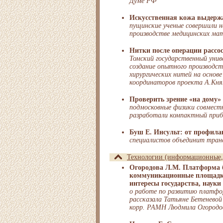
Думе РФ
Искусственная кожа выдерж
пущинские ученые совершили 
производстве медицинских ма
Нитки после операции рассо
Томский государственный унив
создание опытного производс
хирургических нитей на основе
координаторов проекта А.Кня
Проверить зрение «на дому»
подмосковные физики совмест
разработали компактный прибо
Буш Е. Инсульт: от профила
специалистов объединит тран
Технологии (информационные, 
Огородова Л.М. Платформа 
коммуникационные площадки
интересы государства, науки 
о работе по развитию платфо
рассказала Татьяне Бетеневой
корр. РАМН Людмила Огородо