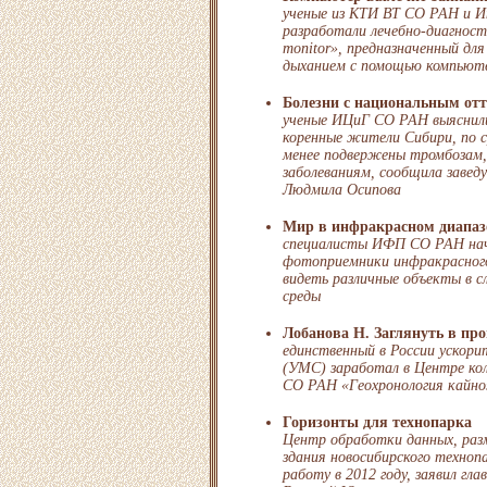
ученые из КТИ ВТ СО РАН и 
разработали лечебно-диагност
monitor», предназначенный дл
дыханием с помощью компьют
Болезни с национальным от
ученые ИЦиГ СО РАН выяснили
коренные жители Сибири, по с
менее подвержены тромбозам,
заболеваниям, сообщила заве
Людмила Осипова
Мир в инфракрасном диапаз
специалисты ИФП СО РАН нач
фотоприемники инфракрасного
видеть различные объекты в 
среды
Лобанова Н. Заглянуть в пр
единственный в России ускор
(УМС) заработал в Центре ко
СО РАН «Геохронология кайно
Горизонты для технопарка
Центр обработки данных, раз
здания новосибирского техноп
работу в 2012 году, заявил гл