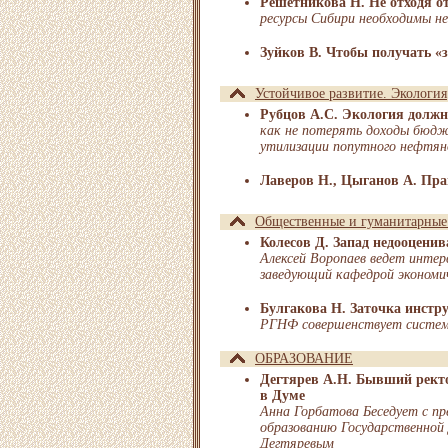
Решетникова Н. Не отходя о
ресурсы Сибири необходимы н
Зуйков В. Чтобы получать «
Устойчивое развитие. Экология
Рубцов А.С. Экология долж
как не потерять доходы бюдж
утилизации попутного нефтян
Лаверов Н., Цыганов А. Пра
Общественные и гуманитарные
Колесов Д. Запад недооценив
Алексей Воропаев ведет интер
заведующий кафедрой экономи
Булгакова Н. Заточка инстр
РГНФ совершенствует систему
ОБРАЗОВАНИЕ
Дегтярев А.Н. Бывший ректо
в Думе
Анна Горбатова Беседует с п
образованию Государственной
Дегтяревым