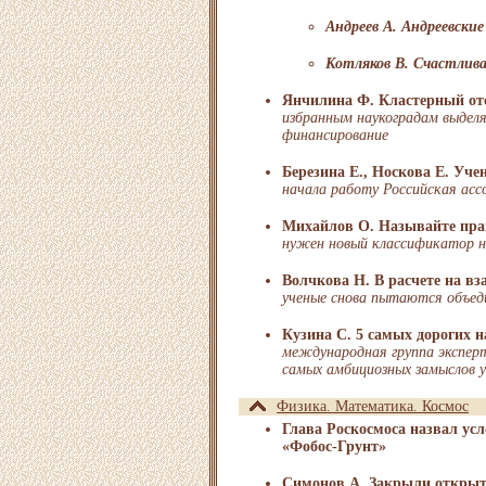
Андреев А. Андреевски
Котляков В. Счастлива
Янчилина Ф. Кластерный от
избранным наукоградам выдел
финансирование
Березина Е., Носкова Е. Уч
начала работу Российская асс
Михайлов О. Называйте пра
нужен новый классификатор н
Волчкова Н. В расчете на вз
ученые снова пытаются объед
Кузина С. 5 самых дорогих 
международная группа экспер
самых амбициозных замыслов 
Физика. Математика. Космос
Глава Роскосмоса назвал ус
«Фобос-Грунт»
Симонов А. Закрыли открыт