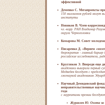
эффективной
Деменко С. Мегапроекты пр
150 миллионов рублей могут вы
институты
Новиков В. Член-корреспонд
чл.-корр. РАН Владимир Разумо
округа Черноголовки
Комарова М. Совет молодеж
Писаренко Д. «Вернем «мозг
бюрократия - главный барьер 
российские исследователи, р
Кругляков Э. Впереди еще дв
академики выиграли первый с
Медведев беседует с председа
лженаукой академиком Эдуард
Научный Демидовский фонд
неправительственные научн
года
с лауреатами премии беседуют
Журавлев Ю. Охота за