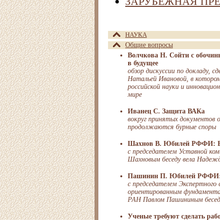
ЗАРУБЕЖНАЯ ПР
НАУКА
Общие вопросы
Волчкова Н. Сойти с обочин
в будущее
обзор дискуссии по докладу, 
Натальей Ивановой, в котором
российской науки и инновацио
мире
Иванец С. Защита ВАКа
вокруг принятых документов 
продолжаются бурные споры
Шахнов В. Юбилей РФФИ: В 
с председателем Уставной ком
Шахновым беседу вела Надежд
Пашинин П. Юбилей РФФИ:
с председателем Экспертного
ориентированным фундаментал
РАН Павлом Пашининым бесед
Ученые требуют сделать раб