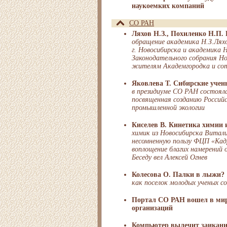
наукоемких компаний
СО РАН
Ляхов Н.З., Похиленко Н.П. 
обращение академика Н.З.Ляхо
г. Новосибирска и академика 
Законодательного собрания Но
жителям Академгородка и со
Яковлева Т. Сибирские учен
в президиуме СО РАН состояла
посвященная созданию Россий
промышленной экологии
Киселев В. Кинетика химии 
химик из Новосибирска Витал
несомненную пользу ФЦП «Кад
воплощение благих намерений 
Беседу вел Алексей Огнев
Колесова О. Палки в лыжи?
как поселок молодых ученых со
Портал СО РАН вошел в мир
организаций
Компьютер вылечит заикани