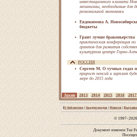
инвестиционного климата Нов
механизмы, необходимые для 
региональной экономики
Евдокимова А. Новосибирск
бюджеты
Грант лучше браконьерства
практическая конференция по
грантов для развития собстве
культурном центре Горно-Алт
РОССИЯ
Сергеев М. О тучных годах 
прирост пенсий и зарплат буд
мере до 2015 года
Архив
2013
2014
2015
2016
2017
[
О библиотеке
|
Академгородок
|
Новости
|
Выставк
© 1997–2026
Документ изменен Tue Feb
Посещен