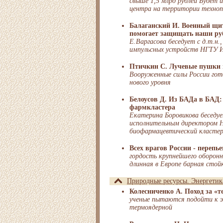
свыше 1,5 млрд рублей Будет 
центра на территории техноп
Балаганский И. Военный щит
помогает защищать наши ру
Е.Варгасова беседует с д.т.н.
импульсных устройств НГТУ И
Птичкин С. Лучевые пушки 
Вооруженные силы России гот
нового уровня
Белоусов Д. Из БАДа в БАД:
фармкластера
Екатерина Боровикова беседу
исполнительным директором 
биофармацевтический класте
Всех врагов России - перепье
гордость крупнейшего оборонн
длинная в Европе барная стой
Природные ресурсы. Энергетик
Колесниченко А. Поход за «
ученые пытаются подойти к э
термоядерной