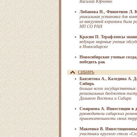
Василий Юрченко
Лобанова Н., Финогенов Л. 
уникальная установка для кон
из вакуумной керамики была 
НП СО РАН
Красин П. Терафлопсы знан
ведущие мировые ученые обсу
в Новосибирске
Новосибирские ученые созда
победить рак
СИБИРЬ
Баязитова А., Каледина А. Д
Сибирь
больше всего государственных
региональных бюджетов посту
Дальнего Востока и Сибири
Смирнова А. Инвестиции в 
руководители сибирских регио
привлекательности своих тер
Макеенко В. Инвестиционны
участники круглого стола «Со