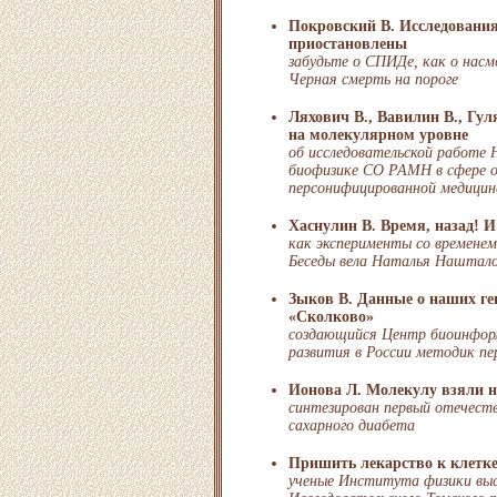
Покровский В. Исследования
приостановлены
забудьте о СПИДе, как о насмо
Черная смерть на пороге
Ляхович В., Вавилин В., Гул
на молекулярном уровне
об исследовательской работе 
биофизике СО РАМН в сфере он
персонифицированной медицин
Хаснулин В. Время, назад! И 
как эксперименты со времене
Беседы вела Наталья Наштал
Зыков В. Данные о наших ген
«Сколково»
создающийся Центр биоинфор
развития в России методик пе
Ионова Л. Молекулу взяли н
синтезирован первый отечеств
сахарного диабета
Пришить лекарство к клетк
ученые Института физики выс