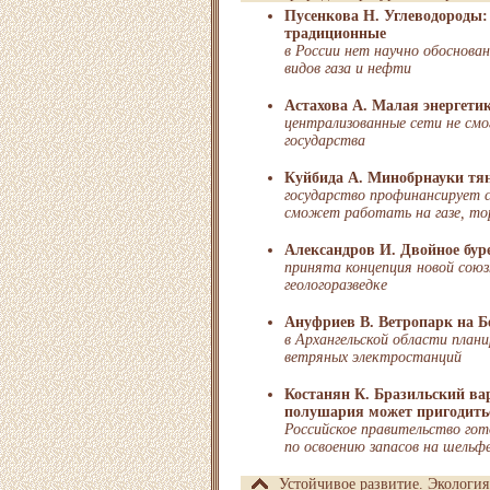
Пусенкова Н. Углеводороды:
традиционные
в России нет научно обоснова
видов газа и нефти
Астахова А. Малая энергети
централизованные сети не смо
государства
Куйбида А. Минобрнауки тян
государство профинансирует с
сможет работать на газе, торф
Александров И. Двойное бур
принята концепция новой сою
геологоразведке
Ануфриев В. Ветропарк на Б
в Архангельской области план
ветряных электростанций
Костанян К. Бразильский вар
полушария может пригодить
Российское правительство го
по освоению запасов на шельфе
Устойчивое развитие. Экология