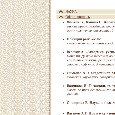
НАУКА
Общие вопросы
Фортов В., Капица С. Аппет
ученые предупреждают: посп
волну халтурных диссертаций
Принцип peer review
независимая экспертиза всегд
Вершик А. «Академия, учены
Наталия Демина беседует об и
как ученые должны реагирова
стране с д.ф.-м.н. Анатолием
Симонов А. У академиков Х
вузовская наука уже сопернич
Волчкова Н. То заявки, то о
Совет по президентским гран
ученым
Онищенко Е. Наука в бюджет
Ваганов А.Г. Про науку - ил