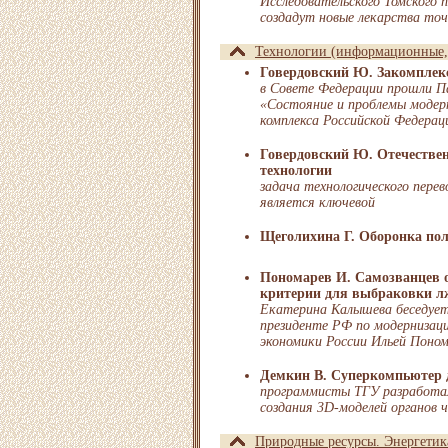
Исследовательского Томского 
создадут новые лекарства точ
Технологии (информационные, 
Говердовский Ю. Закомплек
в Совете Федерации прошли П
«Состояние и проблемы модер
комплекса Российской Федерац
Говердовский Ю. Отечествен
технологии
задача технологического пер
является ключевой
Щеголихина Г. Оборонка пол
Пономарев И. Самозванцев о
критерии для выбраковки л
Екатерина Калышева беседует
президенте РФ по модернизаци
экономики России Ильей Поно
Демкин В. Суперкомпьютер 
программисты ТГУ разработа
создания 3D-моделей органов ч
Природные ресурсы. Энергетик