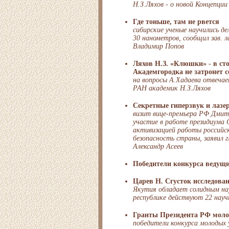
Н.З.Ляхов - о новой Концепци
Где тоньше, там не рвется
сибирские ученые научились д
30 нанометров, сообщил зав.
Владимир Попов
Ляхов Н.З. «Клюшки» - в сто
Академгородка не затронет 
на вопросы А.Хадаева отвечае
РАН академик Н.З.Ляхов
Секретные гиперзвук и лазе
визит вице-премьера РФ Дмитр
участие в работе президиума 
активизацией работы российс
безопасность страны, заявил 
Александр Асеев
Победители конкурса ведущи
Царев Н. Сгусток исследова
Якутия обладает солидным на
республике действуют 22 нау
Гранты Президента РФ мол
победители конкурса молодых 