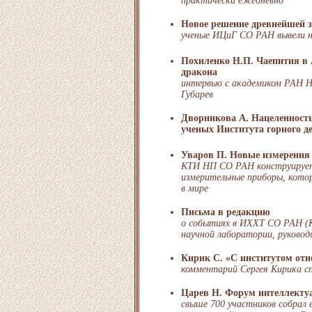
практически ежедневно
Новое решение древнейшей з
ученые ИЦиГ СО РАН вывели н
Похиленко Н.П. Чаепития в 
дракона
интервью с академиком РАН Н
Губарев
Дворникова А. Нацеленность 
ученых Института горного д
Уваров П. Новые измерения 
КТИ НП СО РАН конструирует
измерительные приборы, кото
в мире
Письма в редакцию
о событиях в ИХХТ СО РАН (К
научной лаборатории, руковод
Кирик С. «С институтом от
комментарий Сергея Кирика с
Царев Н. Форум интеллекту
свыше 700 участников собрал 