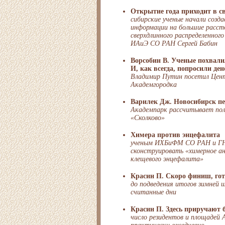
Открытие года приходит в с
сибирские ученые начали созд
информации на большие расст
сверхдлинного распределенног
ИАиЭ СО РАН Сергей Бабин
Ворсобин В. Ученые похвали
И, как всегда, попросили ден
Владимир Путин посетил Цен
Академгородка
Варилек Дж. Новосибирск п
Академпарк рассчитывает пол
«Сколково»
Химера против энцефалита
ученым ИХБиФМ СО РАН и ГН
сконструировать «химерное а
клещевого энцефалита»
Красин П. Скоро финиш, гот
до подведения итогов зимней 
считанные дни
Красин П. Здесь приручают 
число резидентов и площадей