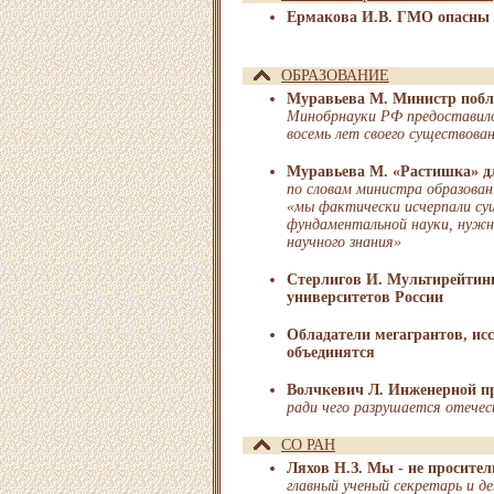
Ермакова И.В. ГМО опасны 
ОБРАЗОВАНИЕ
Муравьева М. Министр побла
Минобрнауки РФ предоставило
восемь лет своего существова
Муравьева М. «Растишка» д
по словам министра образован
«мы фактически исчерпали су
фундаментальной науки, нужна
научного знания»
Стерлигов И. Мультирейтинг
университетов России
Обладатели мегагрантов, и
объединятся
Волчкевич Л. Инженерной пр
ради чего разрушается отече
СО РАН
Ляхов Н.З. Мы - не просител
главный ученый секретарь и д