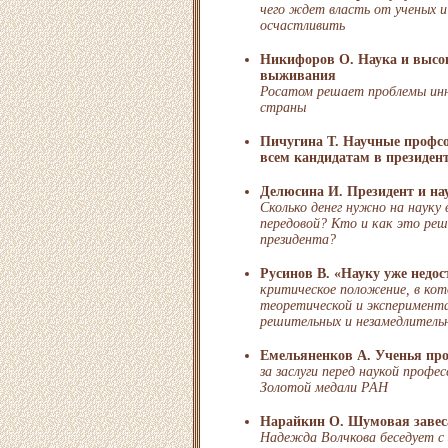
чего ждет власть от ученых и
осчастливить
Никифоров О. Наука и высок
выживания
Росатом решает проблемы инн
страны
Пичугина Т. Научные профс
всем кандидатам в президен
Делюсина И. Президент и на
Сколько денег нужно на науку
передовой? Кто и как это реш
президента?
Русинов В. «Науку уже недос
критическое положение, в ко
теоретической и эксперимент
решительных и незамедлитель
Емельяненков А. Ученья пр
за заслуги перед наукой профе
Золотой медали РАН
Нарайкин О. Шумовая завес
Надежда Волчкова беседует с 