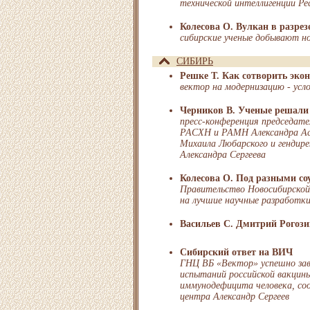
технической интеллигенции Ре
Колесова О. Вулкан в разрез
сибирские ученые добывают но
СИБИРЬ
Решке Т. Как сотворить эко
вектор на модернизацию - усл
Черников В. Ученые решали
пресс-конференция председате
РАСХН и РАМН Александра Асе
Михаила Любарского и генди
Александра Сергеева
Колесова О. Под разными со
Правительство Новосибирской 
на лучшие научные разработк
Васильев С. Дмитрий Рогози
Сибирский ответ на ВИЧ
ГНЦ ВБ «Вектор» успешно зав
испытаний российской вакцины
иммунодефицита человека, со
центра Александр Сергеев