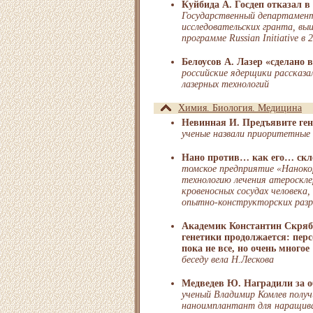
Куйбида А. Госдеп отказал в
Государственный департамент
исследовательских гранта, вы
программе Russian Initiative в 
Белоусов А. Лазер «сделано 
российские ядерщики рассказа
лазерных технологий
Химия. Биология. Медицина
Невинная И. Предъявите ге
ученые назвали приоритетные 
Нано против… как его… скл
томское предприятие «Наноко
технологию лечения атероскле
кровеносных сосудах человека
опытно-конструкторских раз
Академик Константин Скряби
генетики продолжается: пер
пока не все, но очень многое
беседу вела Н.Лескова
Медведев Ю. Наградили за 
ученый Владимир Комлев полу
наноимплантант для наращив