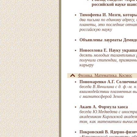
российской науке шанс
Тимофеева И. Мозги, котор
два письма по единому адресу,
планеты, это последние отча
российскую науку
Объявлены лауреаты Демид
Новоселова Е. Науку укра
десять молодых талантливых 
получили стипендии, призванн
карьеру
Физика. Математика. Космос
Пономаренко А.Г. Солнечны
беседа В.Янчилина с д. ф.-м. 
взаимодействии плазменных в
с магнитосферой Земли
Акаев А. Формула хаоса
беседа Ю.Медведева с иностр
академиком Киргизской акаде
том, как математики вычисля
Покровский В. Ядерно-физич
«Курчатовский институт» об