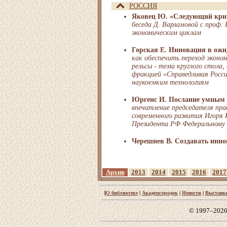
РОССИЯ
Яковец Ю. «Следующий кризи
беседа Д. Варламовой с проф.
экономическим циклам
Горская Е. Инновация в ож
как обеспечить переход эконо
рельсы - тема круглого стола,
фракцией «Справедливая Росси
наукоемким технологиям
Юргенс И. Послание умным
впечатление председателя пр
современного развития Игоря
Президента РФ Федеральному
Черешнев В. Создавать инн
Архив
2013
2014
2015
2016
2017
[
О библиотеке
|
Академгородок
|
Новости
|
Выставк
© 1997–2026