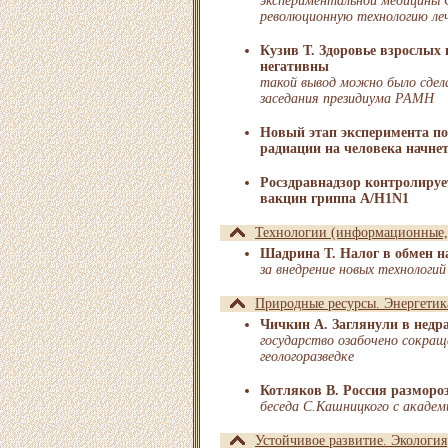
экспериментальной медицины
революционную технологию леч
Кузив Т. Здоровье взрослых 
негативны
такой вывод можно было сдела
заседания президиума РАМН
Новый этап эксперимента по
радиации на человека начнет
Росздравнадзор контролируе
вакцин гриппа A/H1N1
Технологии (информационные, 
Шадрина Т. Налог в обмен н
за внедрение новых технологи
Природные ресурсы. Энергетик
Чичкин А. Заглянули в недр
государство озабочено сокращ
геологоразведке
Котляков В. Россия разморо
беседа С.Кашницкого с акаде
Устойчивое развитие. Экология