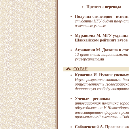
Прелести перевода
Получил стипендию - вспомн
студенты НГУ будут получать
известных ученых
Муравьева М. МГУ ухудшил 
Шанхайском рейтинге вузов
Агранович М. Дюжина в ста
12 вузов стали национальными
университетами
СО РАН
Кулагина И. Нужны ученому
Науке разрешили заняться биз
общественность Новосибирска
финансовую свободу восприня
Ученые - регионам
инновационная политика горо
обсуждалась на V Новосибирс
инвестиционном форуме в рам
промышленной выставки «Сиб
Соболевский А. Прогнозы а