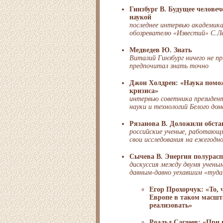
Гинзбург В. Будущее человеч
наукой
последнее интервью академик
обозревателю «Известий» С.Л
Медведев Ю. Знать
Виталий Гинзбург ничего не пр
предпочитал знать точно
Джон Холдрен: «Наука помо
кризиса»
интервью советника президен
науки и технологий Белого д
Рязанова В. Доложили обста
российские ученые, работающ
свои исследования на ежегодн
Сычева В. Энергия полурасп
дискуссия между двумя ученым
давным-давно уехавшим «туда
Егор Прохорчук: «То, ч
Европе в таком масшта
реализовать»
Роальд Сагдеев: «При