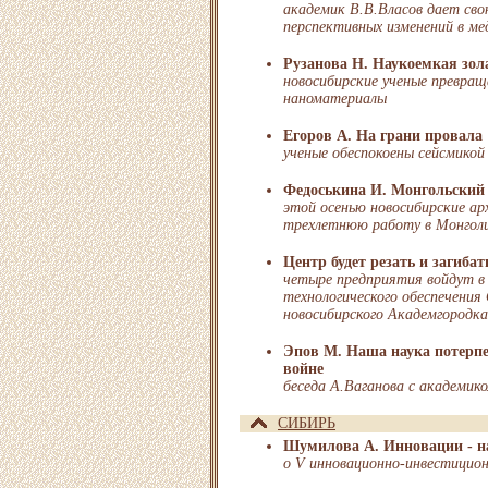
академик В.В.Власов дает св
перспективных изменений в ме
Рузанова Н. Наукоемкая зол
новосибирские ученые превра
наноматериалы
Егоров А. На грани провала
ученые обеспокоены сейсмикой
Федоськина И. Монгольский 
этой осенью новосибирские ар
трехлетнюю работу в Монгол
Центр будет резать и загибат
четыре предприятия войдут в
технологического обеспечения
новосибирского Академгородк
Эпов М. Наша наука потерпе
войне
беседа А.Ваганова с академи
СИБИРЬ
Шумилова А. Инновации - на
о V инновационно-инвестицио