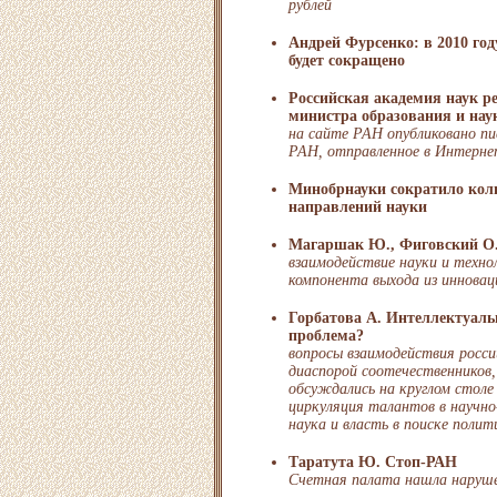
рублей
Андрей Фурсенко: в 2010 го
будет сокращено
Российская академия наук р
министра образования и нау
на сайте РАН опубликовано п
РАН, отправленное в Интерне
Минобрнауки сократило кол
направлений науки
Магаршак Ю., Фиговский О
взаимодействие науки и техно
компонента выхода из инновац
Горбатова А. Интеллектуаль
проблема?
вопросы взаимодействия росси
диаспорой соотечественников
обсуждались на круглом столе
циркуляция талантов в научно
наука и власть в поиске поли
Таратута Ю. Стоп-РАН
Счетная палата нашла наруше