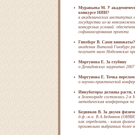
Муравьева М. У академическ
конкурсе НИИ?
в академических институтах 
государства из-за невозможно
конкурсных условий: обеспечен
софинансирования проекта
Гинзбург В. Сами виноваты?
академик Виталий Гинзбург р
получает мало Нобелевских пр
Моргунова Е. За глубину
о Демидовских лауреатах 2007 
Моргунова Е. Точка перелом
о научно-практической конфе
Инкубаторы должны расти, 
в Зеленограде состоялась 2-я
методическая конференция по
Бедняков В. За двумя физич
д.ф.-м.н. В.А.Бедняков (ОИЯИ
как определить - какая физиче
произвольно выбранных более 