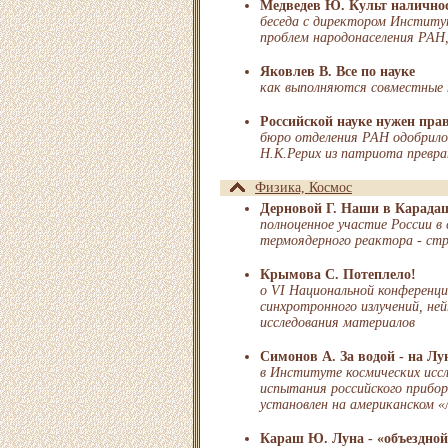
Медведев Ю. Культ налично
беседа с директором Институ
проблем народонаселения РАН,
Яковлев В. Все по науке
как выполняются совместные 
Российской науке нужен пра
бюро отделения РАН одобрило
Н.К.Рерих из патриота превра
Физика, Космос
Дерновой Г. Наши в Карада
полноценное участие России в
термоядерного реактора - ст
Крымова С. Потеплело!
о VI Национальной конференци
синхротронного излучений, не
исследования материалов
Симонов А. За водой - на Лу
в Институте космических исс
испытания российского прибо
установлен на американском «
Караш Ю. Луна - «объездной