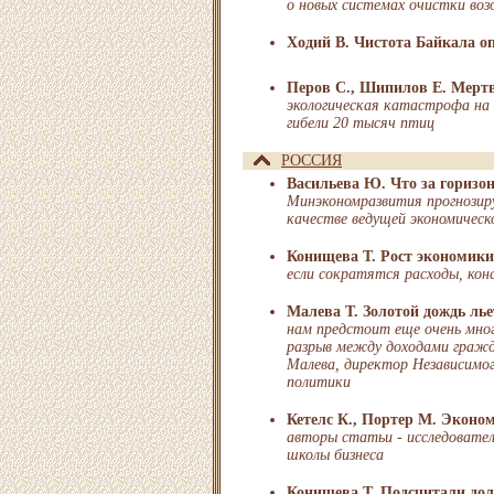
о новых системах очистки возд
Ходий В. Чистота Байкала о
Перов С., Шипилов Е. Мерт
экологическая катастрофа на
гибели 20 тысяч птиц
РОССИЯ
Васильева Ю. Что за горизо
Минэкономразвития прогнозиру
качестве ведущей экономичес
Конищева Т. Рост экономики
если сократятся расходы, ко
Малева Т. Золотой дождь ль
нам предстоит еще очень мно
разрыв между доходами гражд
Малева, директор Независимо
политики
Кетелс К., Портер М. Эконо
авторы статьи - исследовател
школы бизнеса
Конищева Т. Подсчитали дол