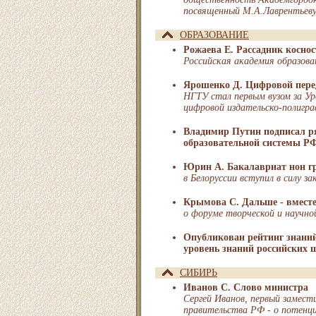
посвященный М.А.Лаврентьев
ОБРАЗОВАНИЕ
Рожаева Е. Рассадник косно
Российская академия образован
Ярошенко Д. Цифровой пере
НГТУ стал первым вузом за У
цифровой издательско-полигра
Владимир Путин подписал р
образовательной системы Р
Юрин А. Бакалавриат нон г
в Белоруссии вступил в силу з
Крымова С. Дальше - вмест
о форуме творческой и научн
Опубликован рейтинг знаний
уровень знаний российских 
СИБИРЬ
Иванов С. Слово министра
Сергей Иванов, первый замест
правительства РФ - о потенц