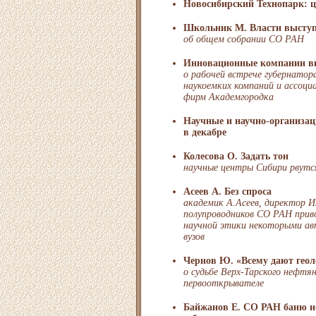
Новосибирский Технопарк: 
Школьник М. Власти выступ
об общем собрании СО РАН
Инновационные компании вн
о рабочей встрече губернато
наукоемких компаний и ассоци
фирм Академгородка
Научные и научно-организа
в декабре
Колесова О. Задать тон
научные центры Сибири рвутс
Асеев А. Без спроса
академик А.Асеев, директор 
полупроводников СО РАН прив
научной этики некоторыми ав
вузов
Чернов Ю. «Всему дают геол
о судьбе Верх-Тарского нефтя
первооткрывателе
Байжанов Е. СО РАН баню не