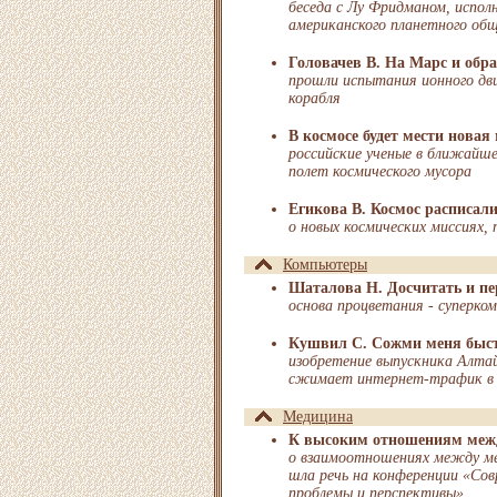
беседа с Лу Фридманом, испо
американского планетного об
Головачев В. На Марс и обр
прошли испытания ионного дви
корабля
В космосе будет мести новая
российские ученые в ближайш
полет космического мусора
Егикова В. Космос расписали
о новых космических миссиях,
Компьютеры
Шаталова Н. Досчитать и пе
основа процветания - суперко
Кушвил С. Сожми меня быс
изобретение выпускника Алтай
сжимает интернет-трафик в 
Медицина
К высоким отношениям меж
о взаимоотношениях между ме
шла речь на конференции «Сов
проблемы и перспективы»