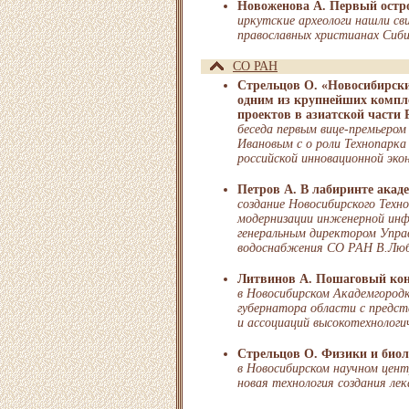
Новоженова А. Первый остр
иркутские археологи нашли св
православных христианах Сиб
СО РАН
Стрельцов О. «Новосибирски
одним из крупнейших компл
проектов в азиатской части 
беседа первым вице-премьеро
Ивановым с о роли Технопарка
российской инновационной эко
Петров А. В лабиринте акад
создание Новосибирского Техно
модернизации инженерной инф
генеральным директором Управ
водоснабжения СО РАН В.Лю
Литвинов А. Пошаговый ко
в Новосибирском Академгородк
губернатора области с предс
и ассоциаций высокотехнологи
Стрельцов О. Физики и биол
в Новосибирском научном цент
новая технология создания ле