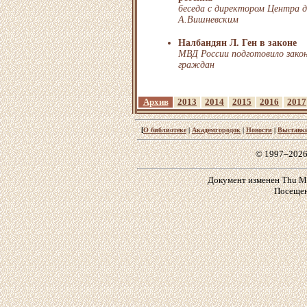
беседа с директором Центра д
А.Вишневским
Налбандян Л. Ген в законе
МВД России подготовило зако
граждан
Архив
2013
2014
2015
2016
2017
[
О библиотеке
|
Академгородок
|
Новости
|
Выставк
© 1997–2026
Документ изменен Thu Mar
Посещен