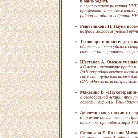
в баню ходить
о перспективах развития ННЦ
прозвучавших в выступлениях 
района на общем собрании Н
Решетникова Н. Наука побе
награды молодым ученым вручи
Технопарк прирастет детски
общественности удалось скор
согласия на строительство Д
Шестаков А. Омские ученые 
в Омском институте проблем 
РАН разрабатывается техноло
снижения цены пластмасс для 
ОАО «Нижнекамскнефтехим»
Макеенко В. «Наукотерапия
о своеобразной лекции, прочи
области, д.ф.-м.н. Геннадие
Академии могут оставить од
о проекте постановления Пра
объектов, принадлежащих РА
Соловьева Е. Явление Миха
общественность Академгородк