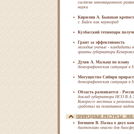
системе инновационного разви
науки
Кирилин А. Бывшая крепост
г. Бийск как наукоград
Кузбасский технопарк получ
Грант за эффективность
молодые ученые - кандидаты н
гранты губернатора Кемеровск
Духов А. Малыш по плану
демографическая ситуация в 
Могущество Сибири прирас
демографическая ситуация в 
Область развивается - Росси
доклад губернатора НСО В.А.Т
Конгрессе местных и регионал
сработал на позитивное виден
ПРИРОДНЫЕ РЕСУРСЫ. ЭНЕ
Бегишев В. Палка о двух ко
биотопливо опасно для биосф