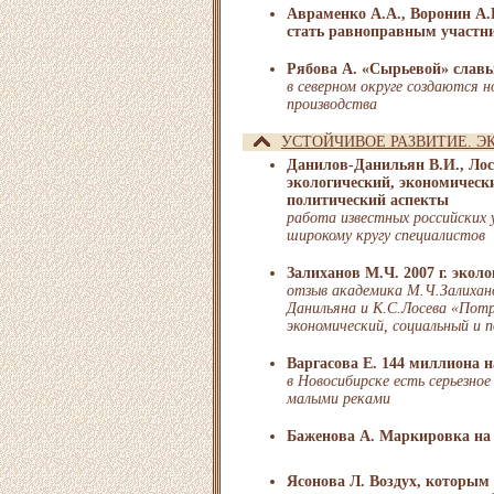
Авраменко А.А., Воронин А.
стать равноправным участни
Рябова А. «Сырьевой» славы
в северном округе создаются 
производства
УСТОЙЧИВОЕ РАЗВИТИЕ. Э
Данилов-Данильян В.И., Лос
экологический, экономическ
политический аспекты
работа известных российских 
широкому кругу специалистов
Залиханов М.Ч. 2007 г. эко
отзыв академика М.Ч.Залихано
Данильяна и К.С.Лосева «Потр
экономический, социальный и 
Варгасова Е. 144 миллиона 
в Новосибирске есть серьезное
малыми реками
Баженова А. Маркировка на
Ясонова Л. Воздух, которы