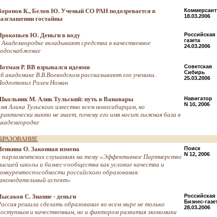
Воронов К., Белов Ю. Ученый СО РАН подозревается в
Коммерсан
18.03.2006
разглашении гостайны
Прокопьев Ю. Деньги в воду
Российская
газета
в Академгородке вкладывают средства в качественное
24.03.2006
водоснабжение
Нотман Р. ВВ взрывался идеями
Советская
Сибирь
об академике В.В.Воеводском рассказывают его ученики.
25.03.2006
Подготовил Ролен Номан
Школьник М. Алик Тульский: путь в Ванавары
Навигатор
N 10, 2006
имя Алика Тульского известно всем новосибирцам, но
практически никто не знает, почему его имя носит лыжная база в
Академгородке
БРАЗОВАНИЕ
Пенкина О. Законная измена
Поиск
N 12, 2006
о парламентских слушаниях на тему «Эффективное Партнерство
высшей школы и бизнес-сообщества как условие качества и
конкурентоспособности российского образования:
законодательный аспект»
Лысаков С. Знание - деньги
Российская
Бизнес-газе
Россия решила сделать образование во всем мире не только
28.03.2006
доступным и качественным, но и фактором развития экономики