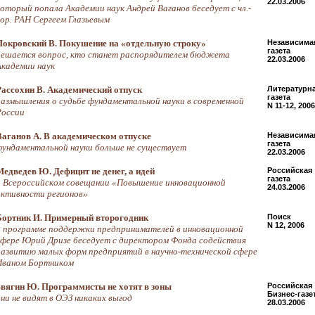
22.03.2006
который попала Академии наук Андрей Ваганов беседует с чл.-
кор. РАН Сергеем Глазьевым
Покровский В. Покушение на «отдельную строку»
Независима
газета
решается вопрос, кто станет распорядителем бюджета
22.03.2006
Академии наук
Рассохин В. Академический отпуск
Литературн
газета
размышления о судьбе фундаментальной науки в современной
N 11-12, 2006
России
Ваганов А. В академическом отпуске
Независима
газета
фундаментальной науки больше не существует
22.03.2006
Медведев Ю. Дефицит не денег, а идей
Российская
газета
о Всероссийском совещании «Повышение инновационной
24.03.2006
активности регионов»
Бортник И. Примерный второгодник
Поиск
N 12, 2006
о программе поддержки предпринимателей в инновационной
сфере Юрий Дризе беседует с директором Фонда содействия
развитию малых форм предприятий в научно-технической сфере
Иваном Бортником
Звягин Ю. Программисты не хотят в зоны
Российская
Бизнес-газе
они не видят в ОЭЗ никаких выгод
28.03.2006