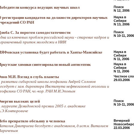
Победители конкурса ведущих научных школ
Поиск
N 12, 2006
О регистрации кандидатов на должности директоров научных
Наука в
Сибири
учреждений СО РАН
N 13, 2006
Дзюба С. За порогом самодостаточности
Поиск
N 10-11, 2006
одна из ключевых проблем российской науки - старение кадров и
ограниченный приток молодежи в НИИ
ИЯФовская установка будет работать в Ханты-Мансийске
Наука в
Сибири
N 11, 2006
Иркутские химики синтезировали новый антисептик
Наука в
Сибири
N 11, 2006
Эпов М.И. Взгляд в глубь планеты
Честное сл
29.03.2006
о развитии сибирской школы геофизики Андрей Соловов
беседует с зам. директора Института нефтегазовой геологии и
геофизики СО РАН, чл.-кор. РАН М.И.Эповым
Энергия высоких целей
Поиск
N 10-11, 2006
о лауреате Демидовской премии 2005 г. академике
А.Э.Конторовиче
Небо превратило обезьяну в человека
Вечерний
Новосибир
Наталия Дмитриева беседует с академиком, д.ист.н. Виталием
22.03.2006
Ларичевым