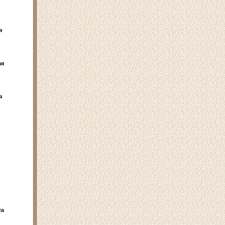
я
ая
я
та