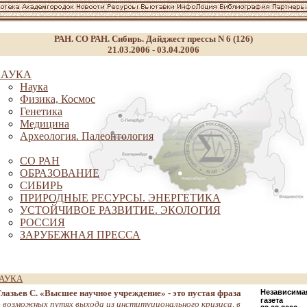
РАН. СО РАН. Сибирь. Дайджест прессы N 6 (126)
21.03.2006 - 03.04.2006
НАУКА
Наука
Физика, Космос
Генетика
Медицина
Археология. Палеонтология
СО РАН
ОБРАЗОВАНИЕ
СИБИРЬ
ПРИРОДНЫЕ РЕСУРСЫ. ЭНЕРГЕТИКА
УСТОЙЧИВОЕ РАЗВИТИЕ. ЭКОЛОГИЯ
РОССИЯ
ЗАРУБЕЖНАЯ ПРЕССА
АУКА
Глазьев С. «Высшее научное учреждение» - это пустая фраза
Независима
газета
о возможных путях выхода из институционального кризиса, в