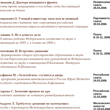
Симакин Д. Доктора невидимого фронта
Независима
газета
почти треть защищенных в последние годы диссертаций
25.03.2006
аписана за деньги
Зенькович О. Ученый и инвестор: твоя моя не понимай
Парламентс
газета
специалисты считают, что современная российская
30.03.2006
биотехнологическая отрасль находится в тупиковой ситуации
Сашина А. Не в деньгах дело
Поиск
N 10-11, 2006
об итогах работы Федерального агентства по науке и
нновациям за 2005 г. и планах на 2006 г.
Биленкина И. Встречное движение
Поиск
N 10-11, 2006
о формировании общего пространства образования и науки
Россия-Евросоюз рассказывает зам. руководителя Федерального
агентства по науке и инновациям И.Биленкина. Материал
подготовила Н.Шаталова
Алфимов М. «Золотой век» стучится в дверь
Российская
газета
о программе развития нанотехнологий в России Юрий Медведев
24.03.2006
беседует с академиком Михаилом Алфимовым
Сырова С. Затмение прошло на ура
Российская
газета
солнечное затмение не оставило равнодушным никого
31.03.2006
Фаддеев Л. Требуется «решение по математике»
Московские
новости
беседа с директором Международного математического
17-23.03.200