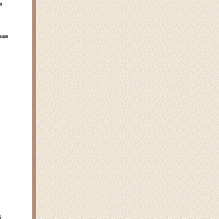
я
кая
6