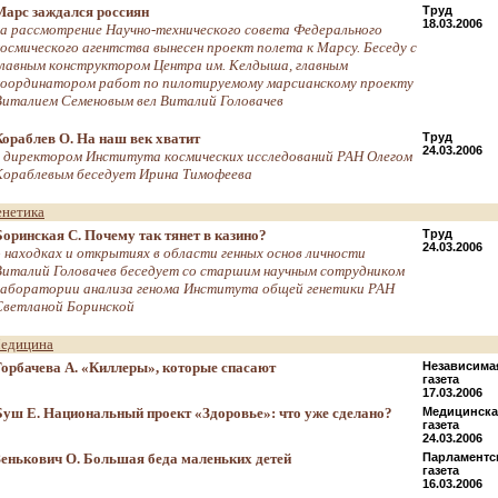
Марс заждался россиян
Труд
18.03.2006
на рассмотрение Научно-технического совета Федерального
космического агентства вынесен проект полета к Марсу. Беседу с
главным конструктором Центра им. Келдыша, главным
координатором работ по пилотируемому марсианскому проекту
Виталием Семеновым вел Виталий Головачев
Кораблев О. На наш век хватит
Труд
24.03.2006
с директором Института космических исследований РАН Олегом
Кораблевым беседует Ирина Тимофеева
енетика
Боринская С. Почему так тянет в казино?
Труд
24.03.2006
о находках и открытиях в области генных основ личности
Виталий Головачев беседует со старшим научным сотрудником
лаборатории анализа генома Института общей генетики РАН
Светланой Боринской
едицина
Горбачева А. «Киллеры», которые спасают
Независима
газета
17.03.2006
Буш Е. Национальный проект «Здоровье»: что уже сделано?
Медицинска
газета
24.03.2006
Зенькович О. Большая беда маленьких детей
Парламентс
газета
16.03.2006