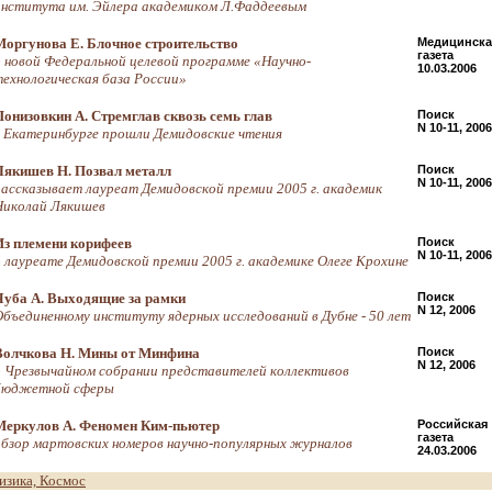
института им. Эйлера академиком Л.Фаддеевым
Моргунова Е. Блочное строительство
Медицинска
газета
о новой Федеральной целевой программе «Научно-
10.03.2006
технологическая база России»
Понизовкин А. Стремглав сквозь семь глав
Поиск
N 10-11, 2006
в Екатеринбурге прошли Демидовские чтения
Лякишев Н. Позвал металл
Поиск
N 10-11, 2006
рассказывает лауреат Демидовской премии 2005 г. академик
Николай Лякишев
Из племени корифеев
Поиск
N 10-11, 2006
о лауреате Демидовской премии 2005 г. академике Олеге Крохине
Чуба А. Выходящие за рамки
Поиск
N 12, 2006
Объединенному институту ядерных исследований в Дубне - 50 лет
Волчкова Н. Мины от Минфина
Поиск
N 12, 2006
о Чрезвычайном собрании представителей коллективов
бюджетной сферы
Меркулов А. Феномен Ким-пьютер
Российская
газета
обзор мартовских номеров научно-популярных журналов
24.03.2006
изика, Космос