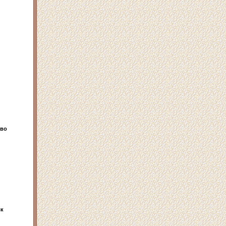
ово
ск