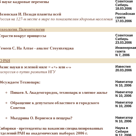
В науке кадровые перемены
Советская
Сибирь
18.03.2006
Лозовская И. Позади планеты всей
Российская
газета
Россия на 127-м месте в мире по показателям здоровья населения
17.03.2006
рхеология. Палеонтология
Страсти вокруг принцессы
Советская
Сибирь
23.03.2006
Темеев С. На Алтае - аналог Стоунхенджа
Инженерная
газета
N 7, 2006
О РАН
Оазис науки в зеленой миле = «+» или «-»
Известия
20.03.2006
дискуссия о путях развития НГУ
Обсуждаем Технопарк:
Навигатор
N 10, 2006
Пинаев А. Академгородок, технопарк и элитное жилье
Навигатор
N 10, 2006
Обращение к депутатам областного и городского
Навигатор
N 10, 2006
Советов
Мыздрина О. Вернемся в пещеры?
Навигатор
N 10, 2006
Сибиряки - претенденты на вакансии специализированных
Наука в
Сибири
отделений РАН на академических выборах 2006 г.
N 12, 2006