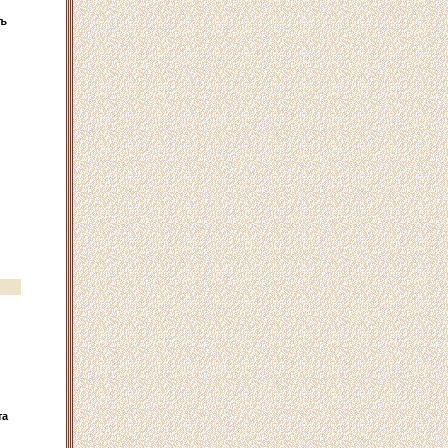
тъ
та