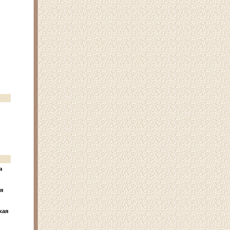
я
я
кая