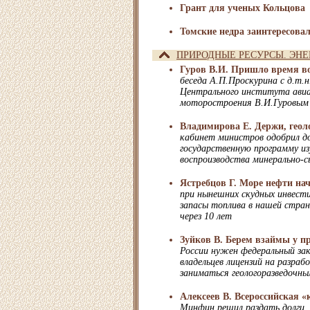
Грант для ученых Кольцова
Томские недра заинтересова
ПРИРОДНЫЕ РЕСУРСЫ. ЭНЕ
Гуров В.И. Пришло время в
беседа А.П.Проскурина с д.т.н
Центрального института ави
моторостроения В.И.Гуровым
Владимирова Е. Держи, геол
кабинет министров одобрил д
государственную программу из
воспроизводства минерально-с
Ястребцов Г. Море нефти на
при нынешних скудных инвести
запасы топлива в нашей стране
через 10 лет
Зуйков В. Берем взаймы у п
России нужен федеральный зак
владельцев лицензий на разра
заниматься геологоразведочн
Алексеев В. Всероссийская 
Минфин решил раздать долги