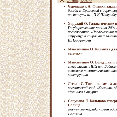
Физика, Космос
Черепащук А. Физики заглян
беседа В.Еремеевой с директо
института им. П.К.Штернбер
Хоружий О. Галактические в
Государственная премия 2004 
исследованию «Предсказания 
структур в спиральных галакт
В.Парафонова
Максименко О. Кольчуга для
сеточку»
Максименко О. Воздушный ш
специалисты НИЦ им. Бабакин
в космосе пневматические о
конструкции
Лесков С. Титан на самом де
космический зонд «Кассини» с
спутника Сатурна
Сапунова Л. Кольцово тепер
Солнца
именем наукограда назван один
системы