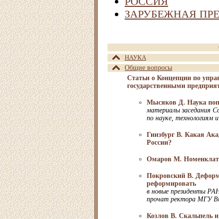
РОССИЯ
ЗАРУБЕЖНАЯ ПР
НАУКА
Общие вопросы
Статьи о Концепции по упр
государственными предприя
Мысяков Д. Наука по
материалы заседания С
по науке, технологиям 
Гинзбург В. Какая Ак
России?
Омаров М. Номенклату
Покровский В. Деформ
реформировать
в новые президенты РА
прочат ректора МГУ В
Козлов В. Скальпель и