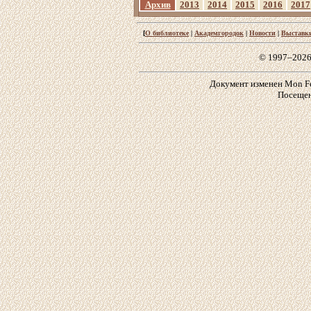
Архив
2013
2014
2015
2016
2017
[
О библиотеке
|
Академгородок
|
Новости
|
Выставк
© 1997–2026
Документ изменен Mon Feb
Посещен