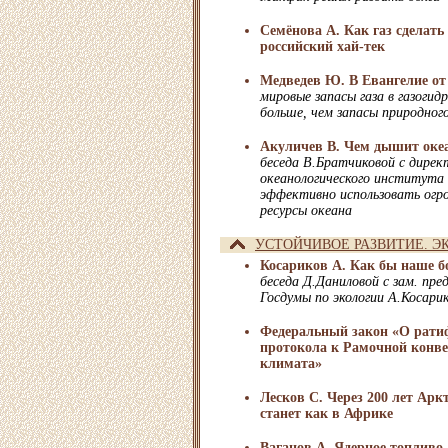
Семёнова А. Как газ сделать
российский хай-тек
Медведев Ю. В Евангелие о
мировые запасы газа в газогид
больше, чем запасы природного
Акуличев В. Чем дышит оке
беседа В.Братчиковой с дирек
океанологического института 
эффективно использовать огр
ресурсы океана
УСТОЙЧИВОЕ РАЗВИТИЕ. Э
Косариков А. Как бы наше бо
беседа Д.Даниловой с зам. пр
Госдумы по экологии А.Косари
Федеральный закон «О рати
протокола к Рамочной конв
климата»
Лесков С. Через 200 лет Аркт
станет как в Африке
Ваганов А. Ядерное топливо 