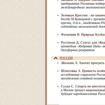
предприятия Росатома подверг
международного экологическо
Зеленым Крестом - по хими
беседа М.Кузнецовой с президе
креста, д.т.н., академиком Р
соблюдении экологической до
Фатюшин В. Природа Кузбас
Рустамов Д. Статус для «Ке
заповедник «Кедровая Падь» в
биосферных резерватов
РОССИЯ
Абалкин Л. Хватит проедать 
Шляхтина Э. Ценность особо
исследования социологов Росси
молодежной семейной полити
Сухая С. Смерть по неесте
в Москве прошел национальны
будущее народонаселения Росс