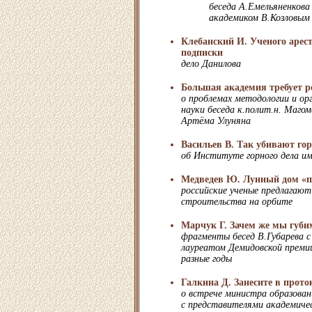
беседа А.Емельяненкова
академиком В.Козловым
Клебанский И. Ученого арес
подписки
дело Данилова
Большая академия требует 
о проблемах методологии и ор
науки беседа к.полит.н. Магом
Артёма Улуняна
Васильев В. Так убивают го
об Институте горного дела им
Медведев Ю. Лунный дом «п
российские ученые предлагаю
строительства на орбите
Марчук Г. Зачем же мы губи
фрагменты бесед В.Губарева с
лауреатом Демидовской премии
разные годы
Галкина Д. Занесите в прото
о встрече министра образован
с представителями академичес