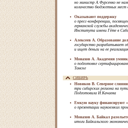
но министр А.Фурсенко не на
количество бюджетных мест в
Оказывают поддержку
о пресс-конференции, посвяще
германской службы академиче
Института имени Гёте в Сиб
Алексеев А. Образование д
государство разрабатывает о
и ищет деньги на ее реализаци
Монахов А. Академия умник
о подготовке сертифицированн
Томске
СИБИРЬ
Новиков В. Северное слияни
три сибирских региона на пут
Подготовила И.Качаева
Емкую науку финансируют «
о презентации наукоемких про
Монахов А. Байкал разольет
итоги Байкальского экономиче