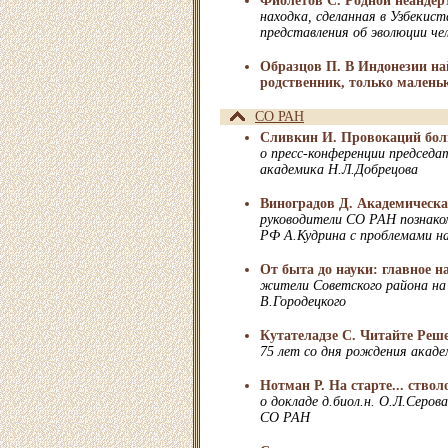
Фиолетов С. Родной неандер
находка, сделанная в Узбекис
представления об эволюции че
Образцов П. В Индонезии н
родственник, только малень
СО РАН
Сливкин И. Провокаций боль
о пресс-конференции председ
академика Н.Л.Добрецова
Виноградов Д. Академическа
руководители СО РАН познако
РФ А.Кудрина с проблемами н
От быта до науки: главное н
жители Советского района на
В.Городецкого
Кутателадзе С. Читайте Реш
75 лет со дня рождения акад
Нотман Р. На старте... ство
о докладе д.биол.н. О.Л.Серов
СО РАН