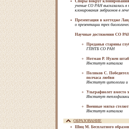
Споры вокруг клонировани
ученые СО РАН высказались в 
клонирования эмбрионов в лече
Презентация в коттедже Лав
о презентации трех биологич
Научные достижения СО РА
Преданья старины глу
ГПНТБ СО РАН
Нотман Р. Нужен штаб
Институт катализа
Поляков С. Победителя
полчаса любви
Институт цитологии и 
Ультрафиолет вместо 
Институт теплофизик
Военные мягко стелют
Институт катализа
ОБРАЗОВАНИЕ
Шиц М. Бесплатного образов