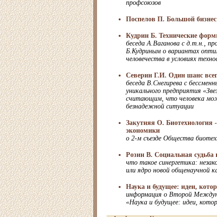
профсоюзов
Поспелов П. Большой бизнес 
Кудрин Б. Технические фор
беседа А.Ваганова с д.т.н., 
Б.Кудриным о вариантах опти
человечества в условиях техн
Северин Г.И. Один шанс всег
беседа В.Снегирева с бессмен
уникального предприятия «Зве
считающим, что человека мож
безнадежной ситуации
Закутняя О. Биотехнология 
экономики
о 2-м съезде Общества биотех
Розин В. Социальная судьба 
что такое синергетика: незак
или ядро новой общенаучной 
Наука и будущее: идеи, кото
информация о Второй Междун
«Наука и будущее: идеи, кото