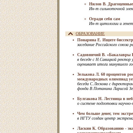
Нилов В. Драгоценны
Ин-т сильноточной эле
Огради себя сам
Ин-т цитологии и гене
ОБРАЗОВАНИЕ
Понарина Е. Ищите биссектр
заседание Российского союза 
Садовничий В. «Бакалавры 
в беседе с Н.Савицкой ректор
оценивает итоги минувшего го
Зелькова Л. 60 процентов ро
международных олимпиад уез
беседа С.Лескова с директоро
фонда В.Потанина Ларисой Зе
Булгакова Н. Лестница в неб
о системе подготовки научно-
Чем больше денег, тем экстр
в НГТУ создан центр экстрем
Ласкин К. Образованию - э