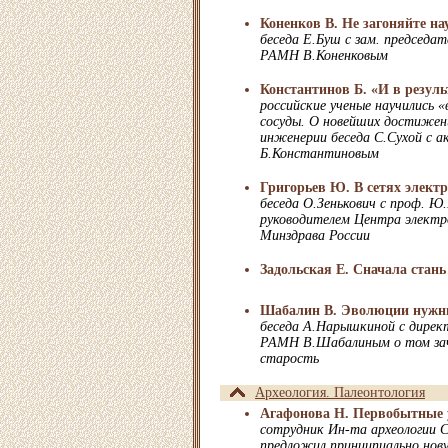
Коненков В. Не загоняйте на
беседа Е.Буш с зам. председ
РАМН В.Коненковым
Константинов Б. «И в результ
российские ученые научились 
сосуды. О новейших достижени
инженерии беседа C.Сухой с а
Б.Константиновым
Григорьев Ю. В сетях элект
беседа О.Зенькович с проф. Ю
руководителем Центра электр
Минздрава России
Задольская Е. Сначала стань
Шабалин В. Эволюции нуж
беседа А.Нарышкиной с дирек
РАМН В.Шабалиным о том за
старость
Археология. Палеонтология
Агафонова Н. Первобытные 
сотрудник Ин-та археологии 
предложил принципиально нов