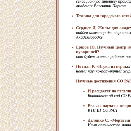
сенсационную гипотезу проис
академик Валентин Пармон
Техника для городского хозя
Сердцев Д. Жилье для акад
найден инвестор для строите
Академгородке
Ершов Ю. Научный центр ил
нуворишей?
кто будет жить в районах но
Нотман Р. «Наука из первых
новый научно-популярный жу
Научные достижения СО РА
И расцветет на пепели
Ботанический сад СО 
Рельсы научат «говор
КТИ ВТ СО РАН
Делянко С. «Мертвый 
Ин-т оптического мони