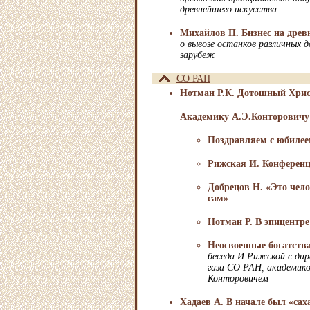
древнейшего искусства
Михайлов П. Бизнес на древ
о вывозе останков различных
зарубеж
СО РАН
Нотман Р.К. Дотошный Хри
Академику А.Э.Конторовичу 
Поздравляем с юбилее
Рижская И. Конференц
Добрецов Н. «Это чело
сам»
Нотман Р. В эпицентр
Неосвоенные богатств
беседа И.Рижской с ди
газа СО РАН, академик
Конторовичем
Хадаев А. В начале был «сах