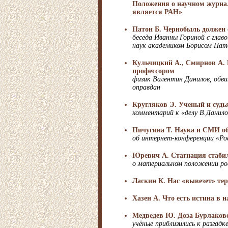
Положения о научном журнал
является РАН»
Патон Б. Чернобыль должен 
беседа Иванны Гориной с глав
наук академиком Борисом Па
Кульчицкий А., Смирнов А. 
профессором
физик Валентин Данилов, обв
оправдан
Кругляков Э. Ученый и судья
комментарий к «делу В.Данило
Пичугина Т. Наука и СМИ о
об интернет-конференции «Ро
Юревич А. Стагнация стаби
о материальном положении ро
Ласкин К. Нас «вывезет» те
Хазен А. Что есть истина в н
Медведев Ю. Доза Бурлаков
учёные приблизились к разгадк