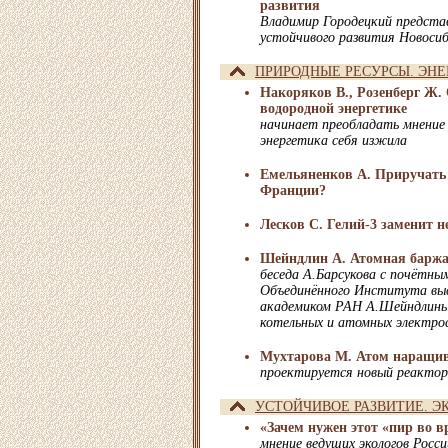
развития
Владимир Городецкий предста
устойчивого развития Новоси
ПРИРОДНЫЕ РЕСУРСЫ. ЭНЕ
Накоряков В., Розенберг Ж.
водородной энергетике
начинает преобладать мнение 
энергетика себя изжила
Емельяненков А. Приручать 
Франции?
Лесков С. Гелий-3 заменит н
Шейндлин А. Атомная барж
беседа А.Барсукова с почётн
Объединённого Института вы
академиком РАН А.Шейндлины
котельных и атомных электрос
Мухтарова М. Атом наращи
проектируется новый реактор
УСТОЙЧИВОЕ РАЗВИТИЕ. Э
«Зачем нужен этот «пир во 
мнение ведущих экологов Росси