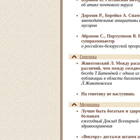
об атаке почтового вируса
Дорохов Р., Борейко А. Спа
законодательные инициативы 
мусором
Абрамов С., Португимов В. 
суперкомпьютер
о российско-белорусской про
Генетика
Животовский Л. Между раса
различий, чем между соседя
беседа Т.Батенёвой с одним и
публикации в области биологич
Л.Животовским
На генетику не наступишь
Медицина
Лучше быть богатым и здор
больным
ежегодный Доклад Всемирной 
здравоохранения
«Вектору» достался штамм 