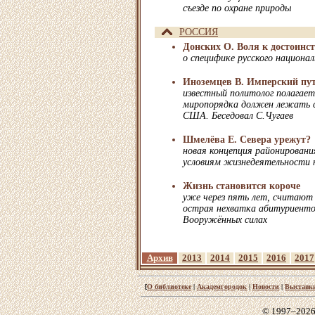
съезде по охране природы
РОССИЯ
Донских О. Воля к достоинс
о специфике русского национал
Иноземцев В. Имперский путь
известный политолог полагает
миропорядка должен лежать с
США. Беседовал С.Чугаев
Шмелёва Е. Севера урежут?
новая концепция районировани
условиям жизнедеятельности 
Жизнь становится короче
уже через пять лет, считают
острая нехватка абитуриентов
Вооружённых силах
Архив
2013
2014
2015
2016
2017
[
О библиотеке
|
Академгородок
|
Новости
|
Выставк
© 1997–2026