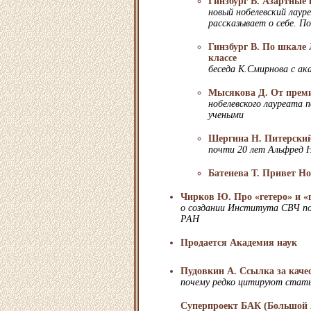
Гинзбург В. Азартные 
новый нобелевский лаур
рассказывает о себе. П
Гинзбург В. По шкале 
классе
беседа К.Смирнова с ак
Мысякова Д. От прем
нобелевского лауреата 
учеными
Шергина Н. Питерский
почти 20 лет Альфред 
Батенева Т. Привет Н
Чирков Ю. Про «гетеро» и «
о создании Института СВЧ по
РАН
Продается Академия наук
Пудовкин А. Ссылка за каче
почему редко цитируют стать
Суперпроект БАК (Большой 