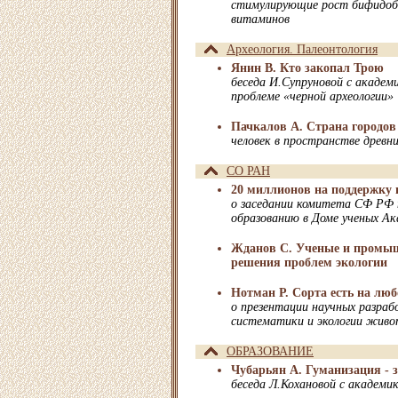
стимулирующие рост бифидоба
витаминов
Археология. Палеонтология
Янин В. Кто закопал Трою
беседа И.Супруновой с акаде
проблеме «черной археологии»
Пачкалов А. Страна городов 
человек в пространстве древн
СО РАН
20 миллионов на поддержку 
о заседании комитета СФ РФ п
образованию в Доме ученых А
Жданов С. Ученые и промы
решения проблем экологии
Нотман Р. Сорта есть на люб
о презентации научных разра
систематики и экологии жив
ОБРАЗОВАНИЕ
Чубарьян А. Гуманизация - 
беседа Л.Кохановой с академи