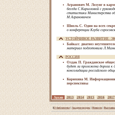
Агранович М. Лозунг в кар
беседа С.Кирилловой с руково
статистики Министерства обр
М.Аграновичем
Шноль С. Один на всех секр
о конференции Клуба соросовс
УСТОЙЧИВОЕ РАЗВИТИЕ. Э
Байкал: диагноз неутешител
материал подготовила Л.Мам
РОССИЯ
Олдак П. Гражданское общес
будет ли проложена дорога к 
консолидации российского общ
Корюхина М. Информационно
перспективы
Архив
2013
2014
2015
2016
2017
[
О библиотеке
|
Академгородок
|
Новости
|
Выставк