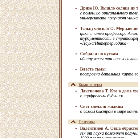
Дризе Ю. Вышло солнце из 
с помощью оригинального теле
университета получают уник
Тельпуховская О. Мерцающи
цикл статей профессора Алекс
турбулентности в стратосфе
«Наука/Интерпериодика»
Собрали по кускам
обнаружены три новых спутн
Власть тьмы
построена детальная карта вс
Компьютеры
Лактионова Т. Кто в доме хо
о «цифровом» будущем
Свет сделали жидким
о самом быстром в мире комп
Генетика
Валентинов А. Овца обрасте
ген от паука позволяет получ