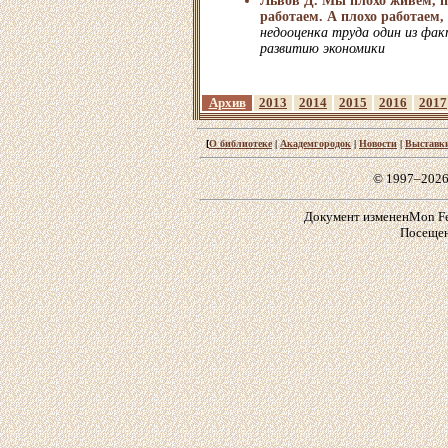
Львов Д. Мы плохо живем, п
работаем. А плохо работаем,
недооценка труда один из ф
развитию экономики
Архив
2013
2014
2015
2016
2017
[
О библиотеке
|
Академгородок
|
Новости
|
Выставк
© 1997–2026
Документ измененMon Feb 
Посещен