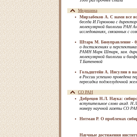
1000 раз прочнее стали
Медицина
Мирзабеков А. С нами все я
беседа И.Горюнова с директ
молекулярной биологии РАН А
исследованиях, связанных с со
Штарк М. Биоуправление - 
о достижениях и перспективах
РАМН Марк Штарк, зам. дир
молекулярной биологии и биоф
Т.Батеневой
Гольдштейн А. Инсулин в на
в России успешно проведена п
пересадка поджелудочной жел
СО РАН
Добрецов Н.Л. Наука: сибир
вступительное слово акад. Н.
номеру научной газеты СО РА
Нотман Р. О проблемах сиби
Научные достижения инстит