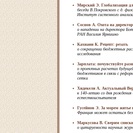
Мирский Э. Глобализация д
беседа В.Покровского c д. фил
Институт системного анализ
Соснов А. Охота на директо
о нападении на директора Бо
РАН Василия Ярмишко
Кахиани К. Рецепт: резать
о сокращении бюджетных рас
исследования
Зарплата: почувствуйте раз
о проектных расчетах будуще
бюджетников в связи с рефор
сетки
Хидекели А. Актуальный Ве
к 140-летию со дня рождения 
естествоиспытателя
Гусейнов Э. За морем житье 
Франция может остаться без 
Маркусова В. Сверим списк
о цитируемости научных жур