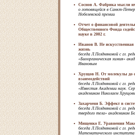
Соснов А. Фабрика мысли и
о готовящейся в Санкт-Петер
Нобелевской премии
Отчет о финансовой деятель
Общественного Фонда содейс
науке в 2002 г.
Иванов В. Не искусственная 
жизнь
беседа Л.Поздняковой с гл. р
«Биоорганическая химия» ака
Ивановым
Хрущов Н. От молекулы до 
взаимодействий
беседа Л.Поздняковой с гл. р
«Известия Академии наук. Сер
академиком Николаем Хрущов
Захарченя Б. Эффект в сист
беседа Л.Поздняковой с гл. р
твердого тела» академиком Бо
Мищенко Е. Уравнения Макс
беседа Л.Поздняковой с гл. р
Математического института 