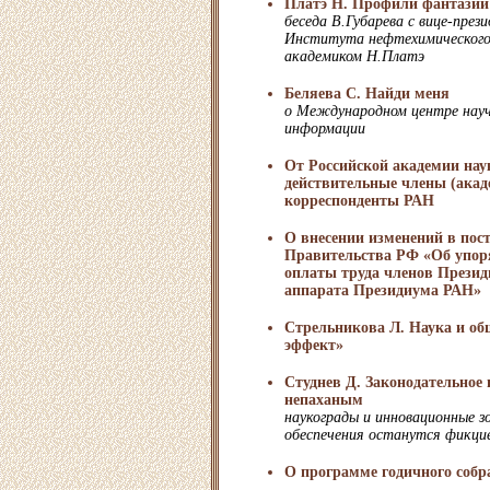
Платэ Н. Профили фантазии
беседа В.Губарева с вице-пре
Института нефтехимического 
академиком Н.Платэ
Беляева С. Найди меня
о Международном центре науч
информации
От Российской академии нау
действительные члены (акад
корреспонденты РАН
О внесении изменений в пос
Правительства РФ «Об упор
оплаты труда членов Презид
аппарата Президиума РАН»
Стрельникова Л. Наука и об
эффект»
Студнев Д. Законодательное 
непаханым
наукограды и инновационные 
обеспечения останутся фикци
О программе годичного собр