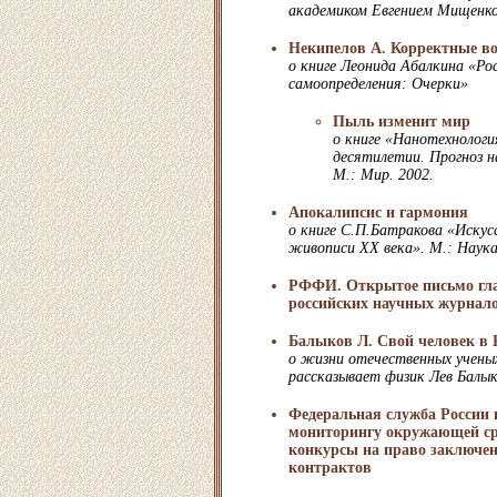
академиком Евгением Мищенк
Некипелов А. Корректные в
о книге Леонида Абалкина «Ро
самоопределения: Очерки»
Пыль изменит мир
о книге «Нанотехнолог
десятилетии. Прогноз н
М.: Мир. 2002.
Апокалипсис и гармония
о книге С.П.Батракова «Искус
живописи XX века». М.: Наука
РФФИ. Открытое письмо гл
российских научных журнал
Балыков Л. Свой человек в 
о жизни отечественных учены
рассказывает физик Лев Балык
Федеральная служба России 
мониторингу окружающей ср
конкурсы на право заключен
контрактов