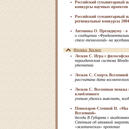
Российский гуманитарный н
конкурсы научных проектов 2
Российский гуманитарный н
региональные конкурсы 2004 
Антонова О. Президиуму - о
о сообщении «Фундаментальны
стелс-технологий» на заседан
Физика, Космос
Лесков С. Игра с философс
периодическая система Менде
уточнении
Лесков С. Смерть Вселенной
рассчитана дата космическог
Лесков С. Вселенная похожа
влюбленного
ученым удалось выяснить, когд
Пономарев-Степной Н. «Мы 
Вселенной»
беседа В.Губарева с академик
Степным об атомной энергети
«экзотических» проектах