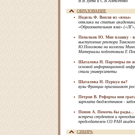
В.В.Зуева и С.В.Алексеенко
ОБРАЗОВАНИЕ
Нодель Ф. Вопли из «ямы»
отклики на статью академика
«Образовательная яма» («ЛГ»,
Похолков Ю. Мне планку - 
выступление ректора Томского
Ю.Похолкова на коллегии Мин
Материалы подготовила Е.По
Шаталова Н. Партнеры по ж
основой информационной инф
стали университеты
Шаталова Н. Пуркуа па?
вузы Франции приглашают рос
Петров В. Реформа нон грат
зарплата бюджетников - забо
Попов А. Помочь бы рады...
встреча студентов и препода
председателем СО РАН акаде
СИБИРЬ