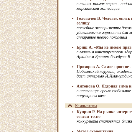
в планах многих стран - подг
марсианской экспедиции
Головачев В. Человек опять
солнцу
последние эксперименты дол
удивительные горизонты для 
аппаратов нового поколения
Бриш А. «Мы не имеем прав
с главным конструктором яде
Аркадием Бришем беседует В.
Прохоров А. Самое простое -
Нобелевский лауреат, академи
дает интервью И.Имамутдино
Антонова О. Ядерная зима н
в настоящее время глобальное 
популярных тем
Компьютеры
Куприн Р. На рынке интерне
совсем тесно
конкуренты становятся близк
Метод скорочтения