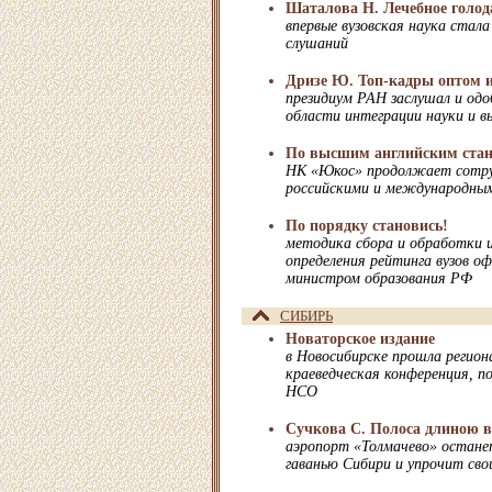
Шаталова Н. Лечебное голод
впервые вузовская наука стал
слушаний
Дризе Ю. Топ-кадры оптом и
президиум РАН заслушал и од
области интеграции науки и в
По высшим английским ста
НК «Юкос» продолжает сотру
российскими и международным
По порядку становись!
методика сбора и обработки 
определения рейтинга вузов о
министром образования РФ
СИБИРЬ
Новаторское издание
в Новосибирске прошла регион
краеведческая конференция, п
НСО
Сучкова С. Полоса длиною в
аэропорт «Толмачево» остане
гаванью Сибири и упрочит сво