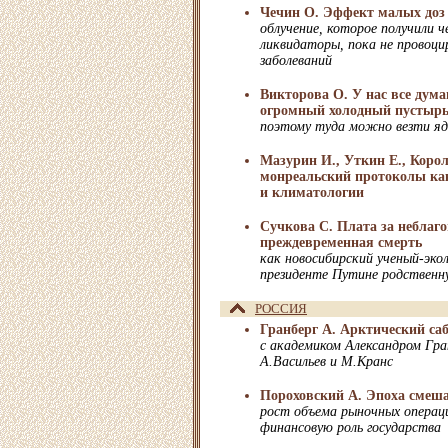
Чечин О. Эффект малых доз
облучение, которое получили 
ликвидаторы, пока не провоци
заболеваний
Викторова О. У нас все дума
огромный холодный пустыр
поэтому туда можно везти я
Мазурин И., Уткин Е., Корол
монреальский протоколы ка
и климатологии
Сучкова С. Плата за неблаго
преждевременная смерть
как новосибирский ученый-эко
президенте Путине родственн
РОССИЯ
Гранберг А. Арктический са
с академиком Александром Гр
А.Васильев и М.Кранс
Пороховский А. Эпоха смеш
рост объема рыночных операц
финансовую роль государства