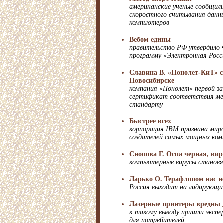
американские ученые сообщили
скоростного считывания данн
компьютеров
Вебом едины
правительство РФ утвердило 
программу «Электронная Росси
Славина В. «Нонолет-КиТ» 
Новосибирске
компания «Нонолет» первой за
сертификат соответствия м
стандарту
Быстрее всех
корпорация IBM признана мир
создателей самых мощных ко
Снопова Г. Оспа черная, вир
компьютерные вирусы становя
Ларько О. Терафлопом нас н
Россия выходит на лидирующи
Лазерные принтеры вредны 
к такому выводу пришли эксп
для потребителей