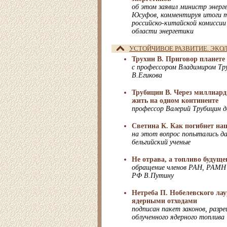
об этом заявил министр энер
Юсуфов, комментируя итоги т
российско-китайской комиссии
области энергетики
УСТОЙЧИВОЕ РАЗВИТИЕ. ЭКО
Трухин В. Приговор планете
с профессором Владимиром Тр
В.Егикова
Трубицин В. Через миллиард 
жить на одном континенте
профессор Валерий Трубицин 
Светина К. Как погибнет на
на этот вопрос попытались д
бельгийский ученые
Не отрава, а топливо будуще
обращение членов РАН, РАМН
РФ В.Путину
Нетреба П. Нобелевского лау
ядерными отходами
подписан пакет законов, разр
облученного ядерного топлива