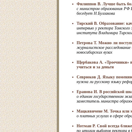
Филиппов В. Лучше быть б
с министром образования РФ
беседует Н.Булгакова
Тирский В. Образование: ка
интервью у ректора Томского 
института Владимира Тирско
Петрова Т. Можно ли поступи
журналистское расследование 
новосибирских вузах
Щербакова А. «Троечники» в
учиться и за деньги
Севрюков Д. Языку поменя
нужна ли русскому языку рефо
Еранова И. В российской шк
о едином государственном экз
заместитель министра образо
Мацкявичене М. Точка или 
о платных услугах в сфере обр
Нотман Р. Свой всегда ближе
по итогам выборов ректора в