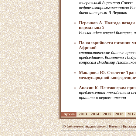
генеральный директор Союза
нефтегазопромышленников Рос
дает интервью В.Вертию
Персиков А. Полгода позади
нормальный
Россия идет вперед быстрее, 
По калорийности питания м
Африкой
статистические данные приве
председатель Комитета Госду
вопросам Владимир Плотнико
Макарова Ю. Столетие Тран
международной конференцие
Анохин К. Пенсионерам прик
предложенная президентом пе
принята в первом чтении
Архив
2013
2014
2015
2016
2017
[
О библиотеке
|
Академгородок
|
Новости
|
Выставк