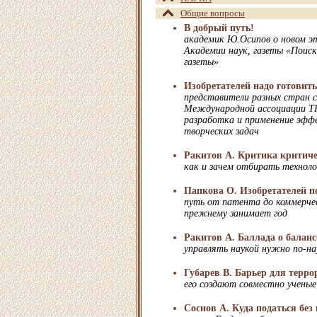
Общие вопросы
В добрый путь!
академик Ю.Осипов о новом э
Академии наук, газеты «Поис
газеты»
Изобретателей надо готовить
представители разных стран с
Международной ассоциации ТР
разработка и применение эфф
творческих задач
Ракитов А. Критика критич
как и зачем отбирать техноло
Папкова О. Изобретателей п
путь от патента до коммерчес
прежнему занимает год
Ракитов А. Баллада о баланс
управлять наукой нужно по-на
Губарев В. Барьер для терро
его создают совместно ученые
Соснов А. Куда податься без