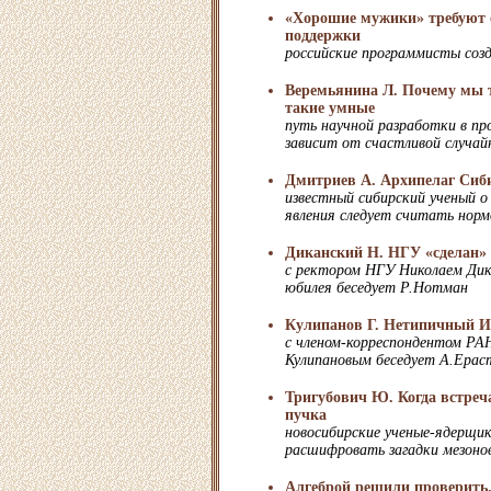
«Хорошие мужики» требуют о
поддержки
российские программисты соз
Веремьянина Л. Почему мы т
такие умные
путь научной разработки в п
зависит от счастливой случа
Дмитриев А. Архипелаг Сиб
известный сибирский ученый о
явления следует считать нормо
Диканский Н. НГУ «сделан» 
с ректором НГУ Николаем Дик
юбилея беседует Р.Нотман
Кулипанов Г. Нетипичный 
с членом-корреспондентом РА
Кулипановым беседует А.Ерас
Тригубович Ю. Когда встреч
пучка
новосибирские ученые-ядерщи
расшифровать загадки мезоно
Алгеброй решили проверить.