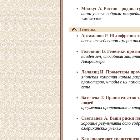
Милкус А. Россия - родина 
наши ученые собрали мощнейш
«железок»
Генетика
Артамонов Р. Шизофрения то
новые исследования американс
Головнин В. Генетики проти
найден ген, способный защити
Альцгеймера
Лалаянц И. Промотеры пром
японская компания начала раз
промотеров, чтобы с их пом
гены
Батенева Т. Правительство 
людей
аргументы противников и сто
Светланов А. Ваши риски пл
хорошие результаты дало сод
американских ученых
Как проверяют трансгенную