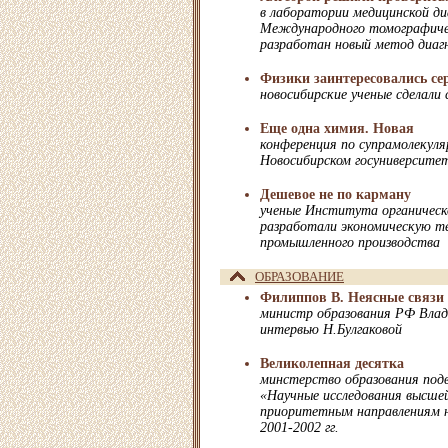
в лаборатории медицинской д
Международного томографиче
разработан новый метод диаг
Физики заинтересовались се
новосибирские ученые сделали 
Еще одна химия. Новая
конференция по супрамолекуля
Новосибирском госуниверсите
Дешевое не по карману
ученые Института органичес
разработали экономическую т
промышленного производства
ОБРАЗОВАНИЕ
Филиппов В. Неясные связи
министр образования РФ Вла
интервью Н.Булгаковой
Великолепная десятка
минстерство образования подв
«Научные исследования высше
приоритетным направлениям н
2001-2002 гг.