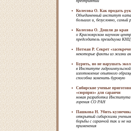
предприятий
Колесова О. Как продать ру
Объединенный институт катал
больших и, безусловно, самый
Колесова О. Дошли до края
о Красноярском научном центр
председатель президиума КНЦ
Нотман Р. Секрет «засекреч
некоторые факты из жизни ак
Бурить, но не нарушать эко
в Институте гидроимпульсной
изготовление опытного образц
способна заменить буровую
Сибирские ученые приготов
«сюрприз» для саранчи
новая разработка Института 
горения СО РАН
Пашкова Н. Убить кузнечик
открытый сибирскими ученым
борьбы с саранчой так и не н
применения