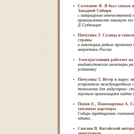
Салманов Ф. Я был самым п
Западной Сибири
с патриархом отечественной
промышленности накануне его
Д.Суздальцев
Пичугина Т. Солнца и тополе
страны
о некоторых редких проектах
энергетики России
Электростанция работает на 
владивостокские инженеры ра
установку
Пичугина Т. Ветер в парус э
устроители международного с
технологии для индустрии» с
научным организациям найти 
Попов Е., Пономаренко А. С
тепловые партнеры
Сибирь традиционно считают
однако...
Смолин В. Китайский интере
энергетиков