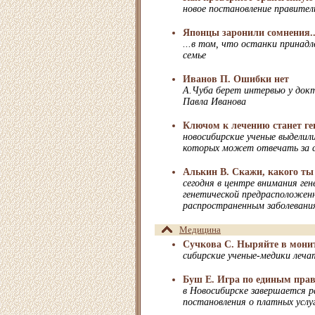
новое постановление правите
Японцы заронили сомнения..
...в том, что останки принад
семье
Иванов П. Ошибки нет
А.Чуба берет интервью у докт
Павла Иванова
Ключом к лечению станет ге
новосибирские ученые выделили
которых может отвечать за с
Алькин В. Скажи, какого ты
сегодня в центре внимания ген
генетической предрасположенн
распространенным заболевани
Медицина
Сучкова С. Ныряйте в монит
сибирские ученые-медики леч
Буш Е. Игра по единым пра
в Новосибирске завершается 
постановления о платных услуг