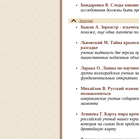
Бондаренко В. Следы викинг
исследования должны быть п
Загадки
Быков А. Зороастр - язычес
похоже, еще одна гипотеза п
Львовский М. Тайна крымск
разгадке
ученые выдвинули две версии 
таинственных подземных объ
Ларько О. Лапша по-научно
группа волгоградских ученых за
фундаментальных открытиях
Михайлов В. Русский мамон
познакомиться
американские ученые собираю
мамонта
Агишева Г. Карта мира врем
российский ученый нашел кера
которая на самом деле предст
древнейшую карту