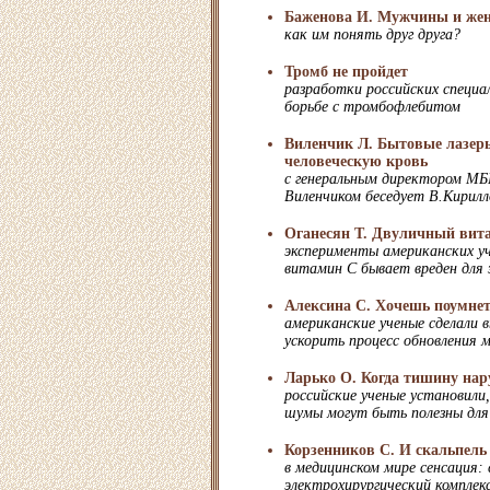
Баженова И. Мужчины и ж
как им понять друг друга?
Тромб не пройдет
разработки российских специа
борьбе с тромбофлебитом
Виленчик Л. Бытовые лазер
человеческую кровь
с генеральным директором МБ
Виленчиком беседует В.Кирилл
Оганесян Т. Двуличный вит
эксперименты американских уч
витамин С бывает вреден для 
Алексина С. Хочешь поумнет
американские ученые сделали 
ускорить процесс обновления 
Ларько О. Когда тишину нар
российские ученые установили
шумы могут быть полезны для
Корзенников С. И скальпель 
в медицинском мире сенсация:
электрохирургический комплек