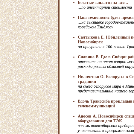
Богатые заплатят за все...
...по инвентарной стоимости
Наш технополис будет предс
...на выставке городов-техно
корейском Тэнджоу
Салтыкова Е. Юбилейный по
Новосибирск
он приурочен к 100-летию Тра
Славина В. Где в Сибири ра
ответить на этот вопрос мож
расходы разных областей окру
Иванченко О. Белорусы в Си
традиции
на съезд белорусов мира в Мин
представительница нашего го
Вдоль Транссиба прокладыв
телекоммуникаций
Аносов А. Новосибирск спе
оборудования для ТЭК
восемь новосибирских предпр
участвовать в программе гос