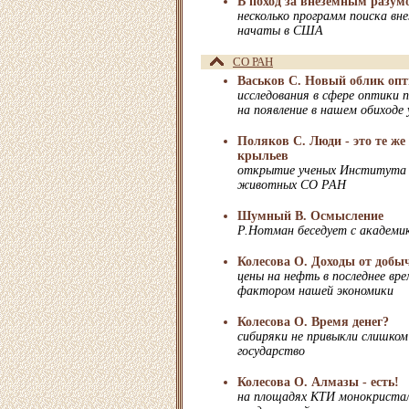
В поход за внеземным разум
несколько программ поиска вн
начаты в США
СО РАН
Васьков С. Новый облик оп
исследования в сфере оптики
на появление в нашем обиходе
Поляков С. Люди - это те же 
крыльев
открытие ученых Института 
животных СО РАН
Шумный В. Осмысление
Р.Нотман беседует с академ
Колесова О. Доходы от добы
цены на нефть в последнее в
фактором нашей экономики
Колесова О. Время денег?
сибиряки не привыкли слишко
государство
Колесова О. Алмазы - есть!
на площадях КТИ монокристал