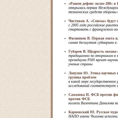
«Рашен дефенс экспо-200» в
открылась первая Междунаро
технических средств обороны
Чистяков А. «Союзы» будут 
с 2005 года российские ракет
стартовать с французского к
Филиппов В. Первая охота я
самая бесшумная субмарина в 
Губарев В. Щедрость океана 
традиционно по вторникам в з
президиума РАН звучат научн
ученых страны
Лопухов Ю. Этика научных 
группы проблем
в какой мере государственное 
исследований соответствует 
Самахова И. ФСБ против фи
против ФСБ
коллеги Валентина Данилова в
Карновский Ю. Русское чудо
НАПО имени Чкалова исполнил