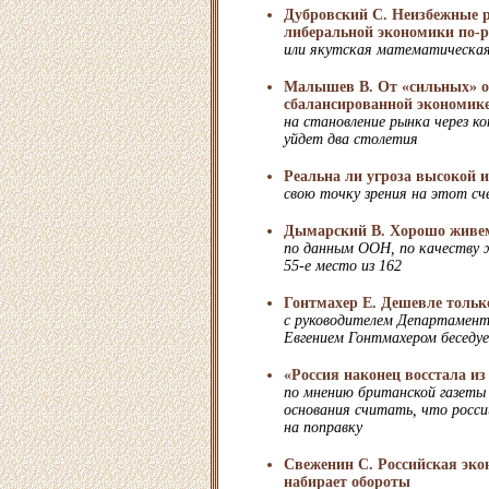
Дубровский С. Неизбежные 
либеральной экономики по-р
или якутская математическая
Малышев В. От «сильных» о
сбалансированной экономик
на становление рынка через к
уйдет два столетия
Реальна ли угроза высокой 
свою точку зрения на этот с
Дымарский В. Хорошо живе
по данным ООН, по качеству 
55-е место из 162
Гонтмахер Е. Дешевле тольк
с руководителем Департамент
Евгением Гонтмахером беседуе
«Россия наконец восстала и
по мнению британской газеты T
основания считать, что росси
на поправку
Свеженин С. Российская эко
набирает обороты