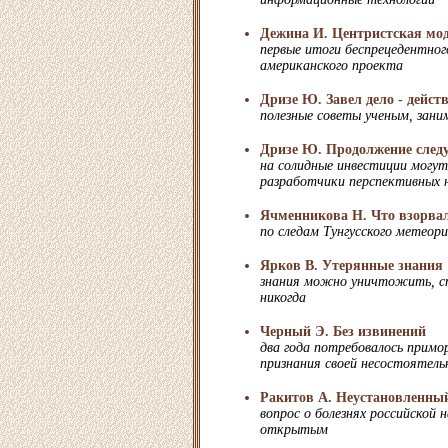
Дежина И. Центристская мо
первые итоги беспрецедентног
американского проекта
Дризе Ю. Завел дело - дейст
полезные советы ученым, зан
Дризе Ю. Продолжение след
на солидные инвестиции могу
разработчики перспективных 
Ячменникова Н. Что взорвал
по следам Тунгусского метеор
Ярков В. Утерянные знания
знания можно уничтожить, ст
никогда
Черный Э. Без извинений
два года потребовалось примо
признания своей несостоятел
Ракитов А. Неустановленный
вопрос о болезнях российской 
открытым