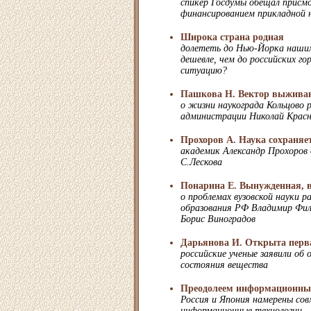
спикер Госдумы обещал присм
финансированием прикладной 
Широка страна родная
долететь до Нью-Йорка нашим
дешевле, чем до российских го
ситуацию?
Пашкова Н. Вектор выжива
о жизни наукограда Кольцово 
администрации Николай Красн
Прохоров А. Наука сохраняет
академик Александр Прохоров
С.Лескова
Понарина Е. Вынужденная, 
о проблемах вузовской науки
образования РФ Владимир Фил
Борис Виноградов
Дарьянова И. Открыта перв
российские ученые заявили об
состояния вещества
Преодолеем информационны
Россия и Япония намерены сов
информационные технологии