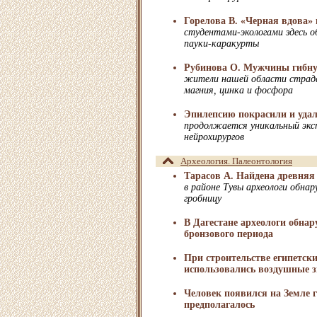
Горелова В. «Черная вдова»
студентами-экологами здесь 
пауки-каракурты
Рубинова О. Мужчины гибну
жители нашей области стра
магния, цинка и фосфора
Эпилепсию покрасили и уда
продолжается уникальный экс
нейрохирургов
Археология. Палеонтология
Тарасов А. Найдена древняя
в районе Тувы археологи обна
гробницу
В Дагестане археологи обна
бронзового периода
При строительстве египетск
использовались воздушные 
Человек появился на Земле 
предполагалось