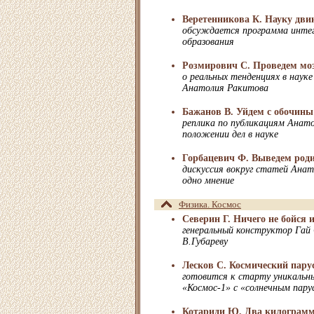
Веретенникова К. Науку двин
обсуждается программа интег
образования
Розмирович С. Проведем мо
о реальных тенденциях в науке
Анатолия Ракитова
Бажанов В. Уйдем с обочины
реплика по публикациям Анат
положении дел в науке
Горбацевич Ф. Выведем род
дискуссия вокруг статей Анат
одно мнение
Физика. Космос
Северин Г. Ничего не бойся 
генеральный конструктор Гай
В.Губареву
Лесков С. Космический пару
готовится к старту уникальн
«Космос-1» с «солнечным пару
Котариди Ю. Два килограмма