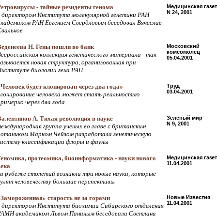
Ретровирусы - тайные резиденты генома
Медицинская газет
N 24, 2001
с директором Института молекулярной генетики РАН
академиком РАН Евгением Свердловым беседовал Вячеслав
Свальнов
Веденеева Н. Гены пошли во банк
Московский
комсомолец
Всероссийская коллекция генетического материала - так
05.04.2001
называется новая структура, организованная при
Институте биологии гена РАН
«Человек будет клонирован через два года»
Труд
03.04.2001
клонирование человека может стать реальностью
примерно через два года
Валентинов А. Тихая революция в науке
Зеленый мир
N 9, 2001
международная группа ученых во главе с британским
ботаником Марком Чейзом разработала генетическую
систему классификации флоры и фауны
Геномика, протеомика, биоинформатика - науки нового
Медицинская газет
11.04.2001
века
на рубеже столетий возникли три новые науки, которые
сулят человечеству большие перспективы
«Замороженная» старость не за горами
Новые Известия
11.04.2001
с директором Института биохимии Сибирского отделения
РАМН академиком Львом Паниным беседовала Светлана