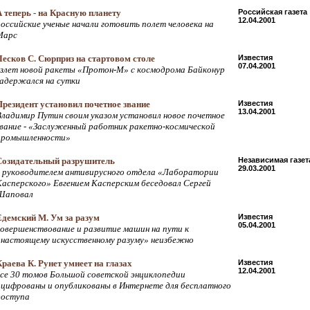
А теперь - на Красную планету
Российская газета
12.04.2001
российские ученые начали готовить полет человека на
Марс
Лесков С. Сюрприз на стартовом столе
Известия
07.04.2001
взлет новой ракеты «Протон-М» с космодрома Байконур
задержался на сутки
Президент установил почетное звание
Известия
13.04.2001
Владимир Путин своим указом установил новое почетное
звание - «Заслуженный работник ракетно-космической
промышленности»
Созидательный разрушитель
Независимая газет
29.03.2001
с руководителем антивирусного отдела «Лаборатории
Касперского» Евгением Касперским беседовал Сергей
Шаповал
Едемский М. Ум за разум
Известия
05.04.2001
совершенствование и развитие машин на пути к
«настоящему искусственному разуму» неизбежно
Краева К. Рунет умнеет на глазах
Известия
12.04.2001
все 30 томов Большой советской энциклопедии
оцифрованы и опубликованы в Интернете для бесплатного
доступа