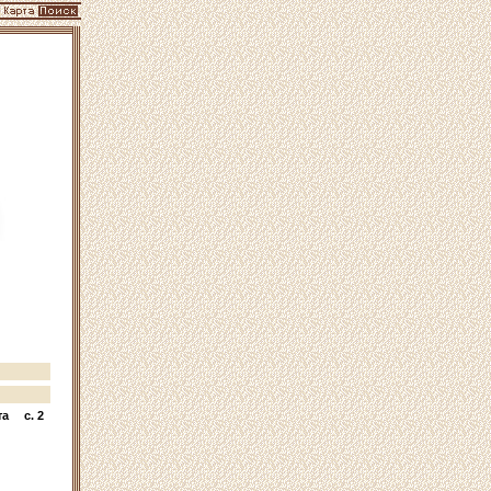
та
c. 2