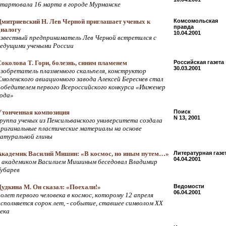
стартовала 16 марта в городе Мурманске
Дмитриевский Н. Лев Черной приглашает ученых к
Комсомольская
правда
диалогу
10.04.2001
известный предприниматель Лев Черной встретился с
ведущими учеными России
Соколова Т. Гори, болезнь, синим пламенем
Российская газета
30.03.2001
изобретатель плазменного скальпеля, конструктор
Смоленского авиационного завода Алексей Береснев стал
победителем первого Всероссийского конкурса «Инженер
года»
Утонченная композиция
Поиск
N 13, 2001
группа ученых из Пенсильванского университета создала
оригинальные пластические материалы на основе
натуральной глины
Академик Василий Мишин: «В космос, но иным путем…»
Литературная газе
04.04.2001
с академиком Василием Мишиным беседовал Владимир
Губарев
Дудкина М. Он сказал: «Поехали!»
Ведомости
06.04.2001
полет первого человека в космос, которому 12 апреля
исполняется сорок лет, - событие, ставшее символом ХХ
века