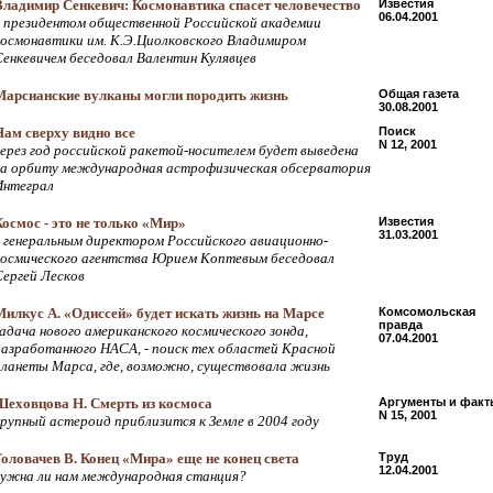
Владимир Сенкевич: Космонавтика спасет человечество
Известия
06.04.2001
с президентом общественной Российской академии
космонавтики им. К.Э.Циолковского Владимиром
Сенкевичем беседовал Валентин Кулявцев
Марсианские вулканы могли породить жизнь
Общая газета
30.08.2001
Нам сверху видно все
Поиск
N 12, 2001
через год российской ракетой-носителем будет выведена
на орбиту международная астрофизическая обсерватория
Интеграл
Космос - это не только «Мир»
Известия
31.03.2001
с генеральным директором Российского авиационно-
космического агентства Юрием Коптевым беседовал
Сергей Лесков
Милкус А. «Одиссей» будет искать жизнь на Марсе
Комсомольская
правда
задача нового американского космического зонда,
07.04.2001
разработанного НАСА, - поиск тех областей Красной
планеты Марса, где, возможно, существовала жизнь
Шеховцова Н. Смерть из космоса
Аргументы и факт
N 15, 2001
крупный астероид приблизится к Земле в 2004 году
Головачев В. Конец «Мира» еще не конец света
Труд
12.04.2001
нужна ли нам международная станция?