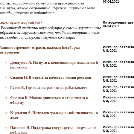
07.04.2001
подтягивая зарплату до величины прожиточного
минимума, важно сохранить дифференциацию в оплате
квалифицированных работников
Зачем нужен акулий зуб?
Литературная газе
04.04.2001
в Российской академии наук ведущие ученые и журналисты
собрались за «круглым столом», чтобы поговорить о том,
как сегодня используются научные коллекции
Машиностроение - отрасль надежд: [подборка
Инженерная газета
N 8, 2001
материалов]
Дондуков А. На пути к концепции промышленной
Инженерная газета
N 8, 2001
политики
Силаев И. В ответе за качество жизни россиян
Инженерная газета
N 8, 2001
Гусев Б. Где госаппарат «не дорабатывает»
Инженерная газета
N 8, 2001
Фролов К. Можно двигаться и от частного к
Инженерная газета
N 8, 2001
общему
Корчагин А. Интеллектуальную собственность - в
Инженерная газета
N 8, 2001
дело
Паничев Н. Поддержка государства - норма, а не
Инженерная газета
N 8, 2001
поблажка