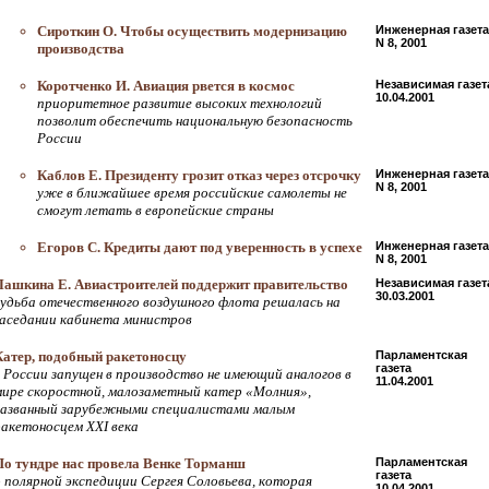
Сироткин О. Чтобы осуществить модернизацию
Инженерная газета
N 8, 2001
производства
Коротченко И. Авиация рвется в космос
Независимая газет
10.04.2001
приоритетное развитие высоких технологий
позволит обеспечить национальную безопасность
России
Каблов Е. Президенту грозит отказ через отсрочку
Инженерная газета
N 8, 2001
уже в ближайшее время российские самолеты не
смогут летать в европейские страны
Егоров С. Кредиты дают под уверенность в успехе
Инженерная газета
N 8, 2001
Лашкина Е. Авиастроителей поддержит правительство
Независимая газет
30.03.2001
судьба отечественного воздушного флота решалась на
заседании кабинета министров
Катер, подобный ракетоносцу
Парламентская
газета
в России запущен в производство не имеющий аналогов в
11.04.2001
мире скоростной, малозаметный катер «Молния»,
названный зарубежными специалистами малым
ракетоносцем ХХI века
По тундре нас провела Венке Торманш
Парламентская
газета
о полярной экспедиции Сергея Соловьева, которая
10.04.2001