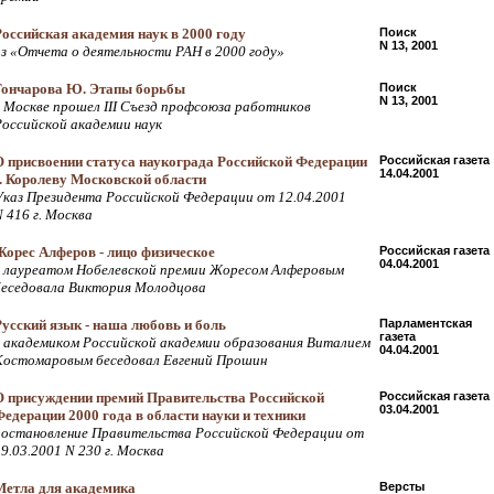
Российская академия наук в 2000 году
Поиск
N 13, 2001
из «Отчета о деятельности РАН в 2000 году»
Гончарова Ю. Этапы борьбы
Поиск
N 13, 2001
в Москве прошел III Съезд профсоюза работников
Российской академии наук
О присвоении статуса наукограда Российской Федерации
Российская газета
14.04.2001
г. Королеву Московской области
Указ Президента Российской Федерации от 12.04.2001
 416 г. Москва
Жорес Алферов - лицо физическое
Российская газета
04.04.2001
с лауреатом Нобелевской премии Жоресом Алферовым
беседовала Виктория Молодцова
Русский язык - наша любовь и боль
Парламентская
газета
с академиком Российской академии образования Виталием
04.04.2001
Костомаровым беседовал Евгений Прошин
О присуждении премий Правительства Российской
Российская газета
03.04.2001
Федерации 2000 года в области науки и техники
постановление Правительства Российской Федерации от
9.03.2001 N 230 г. Москва
Метла для академика
Версты