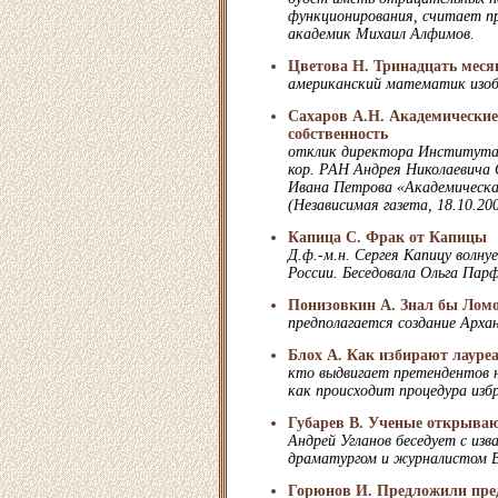
функционирования, считает п
академик Михаил Алфимов.
Цветова Н. Тринадцать месяц
американский математик изоб
Сахаров А.Н. Академические
собственность
отклик директора Института р
кор. РАН Андрея Николаевича
Ивана Петрова «Академическа
(Независимая газета, 18.10.20
Капица С. Фрак от Капицы
Д.ф.-м.н. Сергея Капицу волну
России. Беседовала Ольга Парф
Понизовкин А. Знал бы Ломо
предполагается создание Архан
Блох А. Как избирают лауре
кто выдвигает претендентов н
как происходит процедура изб
Губарев В. Ученые открываю
Андрей Угланов беседует с из
драматургом и журналистом 
Горюнов И. Предложили пре