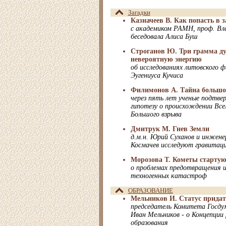
Загадки
Казначеев В. Как попасть в з
с академиком РАМН, проф. Вл
беседовала Алиса Буш
Строганов Ю. Три грамма ду
невероятную энергию
об исследованиях литовского 
Эугениуса Кучиса
Филимонов А. Тайна большо
через пять лет ученые подтве
гипотезу о происхождении Все
Большого взрыва
Дмитрук М. Гнев Земли
д.м.н. Юрий Суханов и инжен
Космачев исследуют гравитац
Морозова Т. Кометы стартую
о проблемах предотвращения и
техногенных катастроф
ОБРАЗОВАНИЕ
Мельников И. Статус прида
председатель Комитета Госдум
Иван Мельников - о Концепции
образования