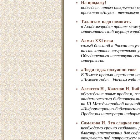
На продажу!
подведены итоги открытого к
проектов «Наука - технология 
Талантам надо помогать
в Академгородке прошел межд
математический турнир горо
Алмаз XXI века
самый большой в России искус
шесть каратов «вырастили» у
Объединенного института геол
минералогии
«Люди года» получили свое
В Томске прошла церемония н
«Человек года». Ученым года 
Алексеев Н., Каленов Н. Би
обсуждение новых проблем, вс
академическими библиотеками 
на III Международной научной
«Информационно-библиотечное
Проблемы интеграции информа
Самахова И. Это сладкое сл
необходимо срочно создавать
благоприятствования для софт
открывать под патронажем г