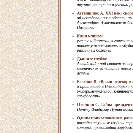
научном центре по изучению ра
Аутеншлюс А. XXI век: скоро
об исследованиях в области имм
Александром Аутеншлюсом бес
Пименова
Клин клином
ученые и биотехнологические 
попытку использовать возбуди
различных болезней
Дышите глубже
Алтайский край станет экспер
клинических испытаний новых 
астмы
Беленко В. «Врачи перекорм
о прошедшей в Новосибирске 
экспериментальной, клиническ
лимфологии»
Птичкин С. Тайна президент
Почему Владимир Путин носит
Одним прикосновением рана
российские ученые создали пер
которые превосходят зарубеж