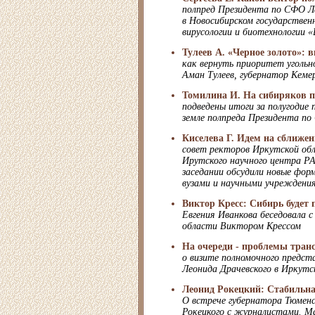
полпред Президента по СФО Л
в Новосибирском государствен
вирусологии и биотехнологии 
Тулеев А. «Черное золото»: в
как вернуть приоритет уголь
Аман Тулеев, губернатор Кеме
Томилина И. На сибиряков по
подведены итоги за полугодие 
земле полпреда Президента по
Киселева Г. Идем на сближен
совет ректоров Иркутской обл
Ирутского научного центра Р
заседании обсудили новые фо
вузами и научными учреждения
Виктор Кресс: Сибирь будет
Евгения Иванкова беседовала с
области Виктором Крессом
На очереди - проблемы тран
о визите полномочного предст
Леонида Драчевского в Иркутс
Леонид Рокецкий: Стабильна
О встрече губернатора Тюменс
Рокецкого с журналистами. М