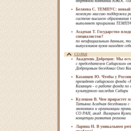
нефтяной компании ЮКОС «По
Беляева С. ТЕМПУС: новый
нелегкую миссию поддержки ре
системе высшего образования б
выполняет программа ТЕМПУС
Асадчая Т. Государство пло
специалистов?
по неофициальным данным, то
выпускников вузов находят себ
СО РАН
Академик Добрецов: Мы ост
с председателем Сибирского 
Добрецовым беседовал Олег К
Казанцев Ю. Чтобы у России
президент сибирского фонда «
Казанцев - о работе фонда по
культурного наследия Сибири
Кулешов В. Чем прирастет 
Татьяна Асадчая беседовала 
экономики и организации пром
СО РАН, акад. Валерием Куле
концепции развития региона
Ларина Н. В уникальном рег