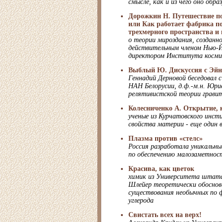
смысле, как и из чего оно обра
Дорожкин Н. Путешествие по
или Как работает фабрика п
трехмерного пространства и
о теории мироздания, созданн
действительным членом Нью-Й
директором Института косми
Выблый Ю. Дискуссия с Эйн
Геннадий Дерновой беседовал с
НАН Белорусии, д.ф.-м.н. Юр
релятивистской теории грави
Колесниченко А. Открытие, 
ученые из Курчатовского инс
свойства материи - еще один в
Плазма против «стелс»
Россия разработала уникальны
по обеспечению малозаметнос
Красива, как цветок
химик из Университета шта
Шлейер теоретически обосно
существования необычных по ф
углерода
Свистать всех на верх!