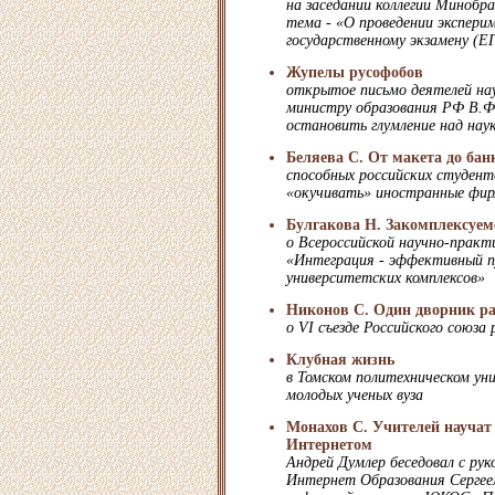
на заседании коллегии Минобр
тема - «О проведении экспери
государственному экзамену (Е
Жупелы русофобов
открытое письмо деятелей нау
министру образования РФ В.Ф
остановить глумление над нау
Беляева С. От макета до бан
способных российских студен
«окучивать» иностранные фи
Булгакова Н. Закомплексуем
о Всероссийской научно-практ
«Интеграция - эффективный 
университетских комплексов»
Никонов С. Один дворник ра
о VI съезде Российского союза
Клубная жизнь
в Томском политехническом ун
молодых ученых вуза
Монахов С. Учителей научат 
Интернетом
Андрей Думлер беседовал с ру
Интернет Образования Сергее