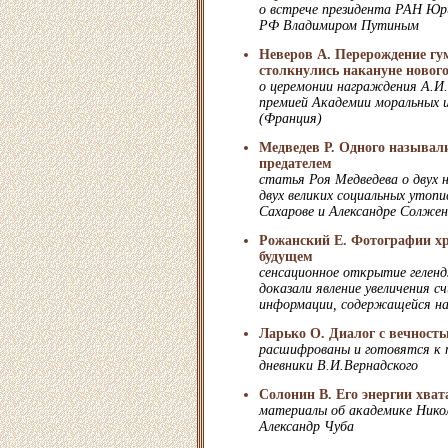
о встрече президента РАН Юр
РФ Владимиром Путиным
Неверов А. Перерождение гу
столкнулись накануне нового
о церемонии награждения А.
премией Академии моральных и
(Франция)
Медведев Р. Одного называли
предателем
статья Роя Медведева о двух н
двух великих социальных утопи
Сахарове и Александре Солже
Рожанский Е. Фотографии хр
будущем
cенсационное открытие геленд
доказали явление увеличения с
информации, содержащейся н
Ларько О. Диалог с вечност
расшифрованы и готовятся к 
дневники В.И.Вернадского
Солонин В. Его энергии хват
материалы об академике Нико
Александр Чуба