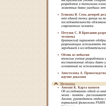
австралийские ученые собира
разработок в технологии клон
животных давно ушедших лет
Егикова В. Семь дочерей дес
нет единой точки зрения на то
последовательности обживали
современного человека
Петухов С. В Британии разр
человека
британский парламент одобрил
разрешающих использовать тка
зародышей в исследовательских
Облик из небытия
японские ученые разработали 
восстановления облика давно у
основанный на использовании 
Апостолова А. Превосходств
научно доказано
Медицина
Анохин К. Карта памяти
Об исследованиях одной из наи
мозга - памяти - рассказывае
Анохин, руководитель отдела
нормальной физиологии РАМН. 