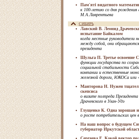
Пам'ятi видатного математи
к 100-летию со дня рождения
М.А.Лаврентьева
СИБИРЬ
Лавский В. Леонид Драчевск
испытание Байкалом
когда местные руководители н
между собой, они обращаются
президента
Шульга П. Третье освоение 
функции государства по сохра
социальной стабильности Сиби
компании и естественные моно
железной дороги, ЮКОСа или 
Манторова Н. Нужен тщатель
скепсиса
о визите полпреда Президент
Драчевского в Улан-Удэ
Глущенко К. Одна хорошая но
о росте потребительских цен в
На наш вопрос о будущем Си
губернатор Иркутской облас
Сергеева Е. Какой вектор по