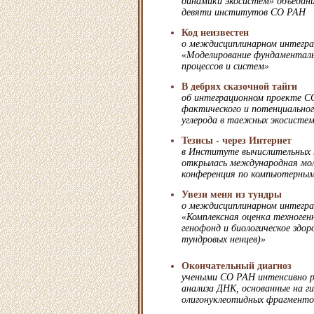
динамики экосистем» объедини
девяти институтов СО РАН
Код неизвестен
о междисциплинарном интегр
«Моделирование фундаменталь
процессов и систем»
В дебрях сказочной тайги
об интеграционном проекте С
фактического и потенциальног
углерода в таежных экосисте
Тезисы - через Интернет
в Институте вычислительных
открылась международная мо
конференция по компьютерным
Увези меня из тундры
о междисциплинарном интегр
«Комплексная оценка техноген
генофонд и биологическое здор
тундровых ненцев)»
Окончательный диагноз
учеными СО РАН интенсивно 
анализа ДНК, основанные на г
олигонуклеотидных фрагменто