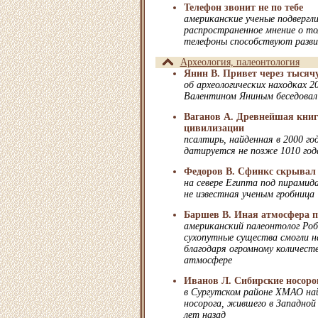
Телефон звонит не по тебе
американские ученые подвергл
распространенное мнение о то
телефоны способствуют разви
Археология, палеонтология
Янин В. Привет через тысячу
об археологических находках 2
Валентином Яниным беседова
Ваганов А. Древнейшая книг
цивилизации
псалтирь, найденная в 2000 год
датируется не позже 1010 год
Федоров В. Сфинкс скрывал 
на севере Египта под пирамид
не известная ученым гробница
Баршев В. Иная атмосфера 
американский палеонтолог Ро
сухопутные существа смогли 
благодаря огромному количеств
атмосфере
Иванов Л. Сибирские носоро
в Сургутском районе ХМАО на
носорога, жившего в Западной
лет назад