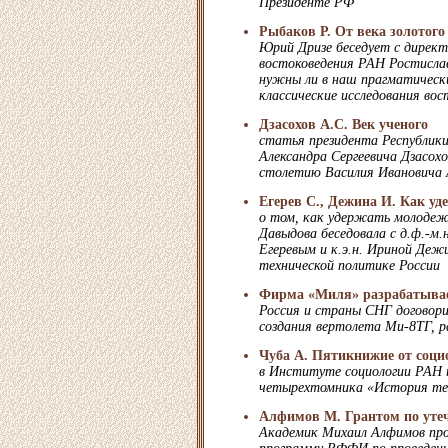
Президенте РФ
Рыбаков Р. От века золотого
Юрий Дризе беседует с дире
востоковедения РАН Ростисла
нужны ли в наш прагматическ
классические исследования вос
Дзасохов А.С. Век ученого
статья президента Республик
Александра Сергеевича Дзасох
столетию Василия Ивановича 
Егерев С., Дежина И. Как у
о том, как удержать молодежь
Давыдова беседовала с д.ф.-м.
Егеревым и к.э.н. Ириной Дежи
технической политике России
Фирма «Миля» разрабатывае
Россия и страны СНГ договори
создания вертолета Ми-8ТГ, р
Чуба А. Пятикнижие от соци
в Институте социологии РАН 
четырехтомника «История тео
Алфимов М. Грантом по уте
Академик Михаил Алфимов пр