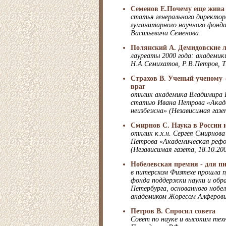
Семенов Е.Почему еще жива 
статья генерального директор
гуманитарного научного фонда
Васильевича Семенова
Полянский А. Демидовские 
лауреаты 2000 года: академик
Н.А.Семихатов, Р.В.Петров, Т
Страхов В. Ученый ученому -
враг
отклик академика Владимира 
статью Ивана Петрова «Акад
неизбежна» (Независимая газет
Смирнов С. Наука в России и
отклик к.х.н. Сергея Смирнов
Петрова «Академическая реф
(Независимая газета, 18.10.20
Нобелевская премия - для пи
в питерском Физтехе прошла п
фонда поддержки науки и обр
Петербурга, основанного нобе
академиком Жоресом Алферов
Петров В. Спросил совета
Совет по науке и высоким тех