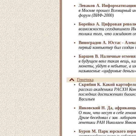
Леваков А. Информатизация
в Москве прошел Всемирный и
форум (ВИФ-2000)
Борейко А. Цифровая револ
возможности сегодняшнего Ин
толика того, что ожидают о
Виноградов А. Юстас - Алек
первый компьютер был создан 
Баршев В. Наличные отмен
в будущем веке такая вещь, к
монеты, уйдут в небытие, а и
называемые «цифровые деньги
Генетика
Скрябин К. Какой картофел
рассказ академика РАСХН Кон
последних достижениях биоин
Васильев
Янковский Н. Да, африканц
О том, что несут в себе гено
Дризе беседовал с зав. лабор
генетики РАН Николаем Янков
Буров М. Парк юрского перио