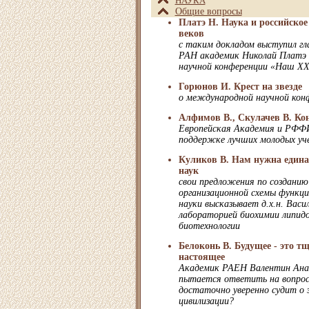
НАУКА
Общие вопросы
Платэ Н. Наука и российское
веков
с таким докладом выступил гл
РАН академик Николай Платэ
научной конференции «Наш XX
Горюнов И. Крест на звезде
о международной научной кон
Алфимов В., Скулачев В. Ко
Европейская Академия и РФФИ
поддержке лучших молодых уч
Куликов В. Нам нужна едина
наук
свои предложения по созданию
организационной схемы функци
науки высказывает д.х.н. Васил
лабораторией биохимии липид
биотехнологии
Белоконь В. Будущее - это т
настоящее
Академик РАЕН Валентин Анат
пытается ответить на вопрос:
достаточно уверенно судит о
цивилизации?