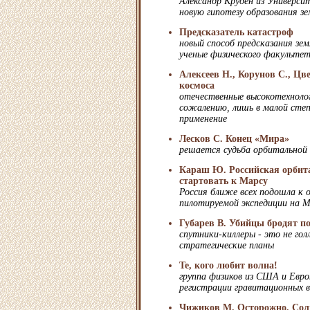
Александр Круден из Универси
новую гипотезу образования з
Предсказатель катастроф
новый способ предсказания зе
ученые физического факульте
Алексеев Н., Корунов С., Цв
космоса
отечественные высокотехнолог
сожалению, лишь в малой степ
применение
Лесков С. Конец «Мира»
решается судьба орбитальной
Караш Ю. Российская орбита
стартовать к Марсу
Россия ближе всех подошла к 
пилотируемой экспедиции на 
Губарев В. Убийцы бродят по
спутники-киллеры - это не гол
стратегические планы
Те, кого любит волна!
группа физиков из США и Евро
регистрации гравитационных в
Чижиков М. Осторожно, Солн