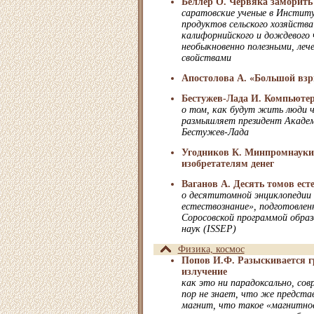
Беллер О. Червяка заморить 
саратовские ученые в Инстит
продуктов сельского хозяйств
калифорнийского и дождевого 
необыкновенно полезными, ле
свойствами
Апостолова А. «Большой взр
Бестужев-Лада И. Компьютер
о том, как будут жить люди ч
размышляет президент Академ
Бестужев-Лада
Угодников К. Минпромнауки
изобретателям денег
Ваганов А. Десять томов ест
о десятитомной энциклопедии
естествознание», подготовле
Соросовской программой образ
наук (ISSEP)
Физика, космос
Попов И.Ф. Разыскивается г
излучение
как это ни парадоксально, сов
пор не знает, что же предста
магнит, что такое «магнитное