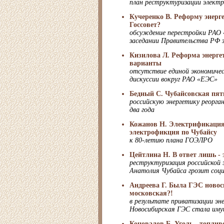
план реструктуризации электр
Кучеренко В. Реформу энерге
Госсовет?
обсуждение перестройки РАО 
заседании Правительства РФ з
Кизилова Л. Реформа энерг
варианты
отсутствие единой экономиче
дискуссии вокруг РАО «ЕЭС»
Бедный С. Чубайсовская пяти
российскую энергетику реорга
два года
Кожанов Н. Электрификация
электрофикция по Чубайсу
к 80-летию плана ГОЭЛРО
Цейтлина Н. В ответ лишь - 
реструктуризация российской 
Анатолия Чубайса грозит соц
Андреева Г. Была ГЭС новоси
московская?!
в результате приватизации эн
Новосибирская ГЭС стала им
Коновалов Б. Уголь - топлив