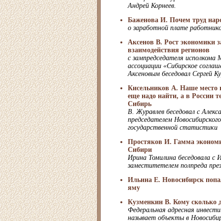
Андрей Корнеев.
Баженова И. Почем труд нар
о заработной плате работнико
Аксенов В. Рост экономики з
взаимодействия регионов
с зампредседателя исполкома
ассоциации «Сибирское согла
Аксеновым беседовал Сергей К
Кисельников А. Наше место 
еще надо найти, а в России т
Сибирь
В. Журавлев беседовал с Алекс
председателем Новосибирског
государственной статистики
Простяков И. Гамма экономи
Сибири
Ирина Томилина беседовала с 
заместитетелем полпреда пре
Ильина Е. Новосибирск попа
яму
Кузменкин В. Кому сколько 
Федеральная адресная инвест
называет объекты в Новосиби