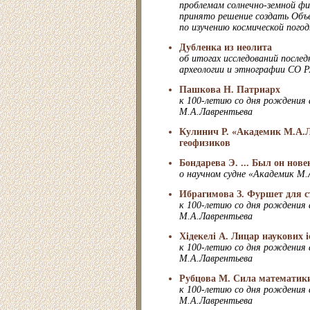
проблемам солнечно-земной фи
принято решение создать Объ
по изучению космической пого
Дубленка из неолита
об итогах исследований после
археологии и этнографии СО 
Пашкова Н. Патриарх
к 100-летию со дня рождения
М.А.Лаврентьева
Кулинич Р. «Академик М.А.Л
геофизиков
Бондарева Э. ... Был он нов
о научном судне «Академик М.
Ибрагимова З. Фуршет для с
к 100-летию со дня рождения
М.А.Лаврентьева
Хiдекелi А. Лицар наукових i
к 100-летию со дня рождения
М.А.Лаврентьева
Рубцова М. Сила математики
к 100-летию со дня рождения
М.А.Лаврентьева