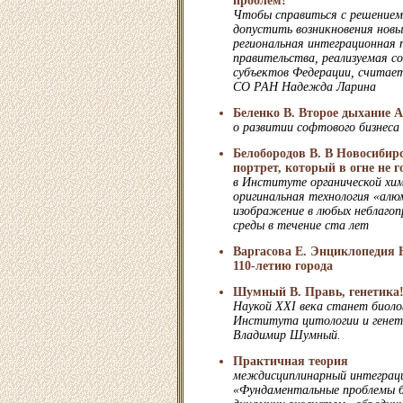
проблем!
Чтобы справиться с решением
допустить возникновения новы
региональная интеграционная 
правительства, реализуемая с
субъектов Федерации, считае
СО РАН Надежда Ларина
Беленко В. Второе дыхание 
о развитии софтового бизнеса
Белобородов В. В Новосибир
портрет, который в огне не г
в Институте органической хи
оригинальная технология «ал
изображение в любых неблагоп
среды в течение ста лет
Варгасова Е. Энциклопедия 
110-летию города
Шумный В. Правь, генетика
Наукой XXI века станет биоло
Института цитологии и гене
Владимир Шумный.
Практичная теория
междисциплинарный интеграц
«Фундаментальные проблемы б