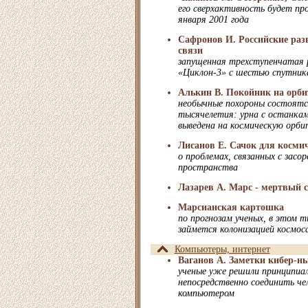
его сверхактивность будет пр
января 2001 года
Сафронов И. Российские разв
связи
запущенная трехступенчатая 
«Циклон-3» с шестью спутник
Алькин В. Покойник на орби
необычные похороны состоятся
тысячелетия: урна с останкам
выведена на космическую орби
Лисанов Е. Сачок для косми
о проблемах, связанных с засо
пространства
Лазарев А. Марс - мертвый се
Марсианская картошка
по прогнозам ученых, в этом 
займется колонизацией космос
Компьютеры, интернет
Ваганов А. Заметки кибер-н
ученые уже решили принципиа
непосредственно соединить чел
компьютером