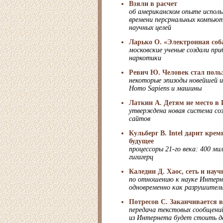
Взяли в расчет
об американском опыте испол
времени персрнальных компьют
научных целей
Ларько О. «Электронная соб
московские ученые создали при
наркотики
Ревич Ю. Человек стал поль
некоторые эпизоды новейшей 
Homo Sapiens и машины
Латкин А. Детям не место в 
утверждена новая система соз
сайтов
Кульберг В. Intel дарит кр
будущее
процессоры 21-го века: 400 ми
гигагерц
Каледин Д. Хаос, сеть и нау
по отношению к науке Интер
одновременно как разрушитель
Потресов С. Заканчивается 
передача текстовых сообщени
из Интернета будет стоить д