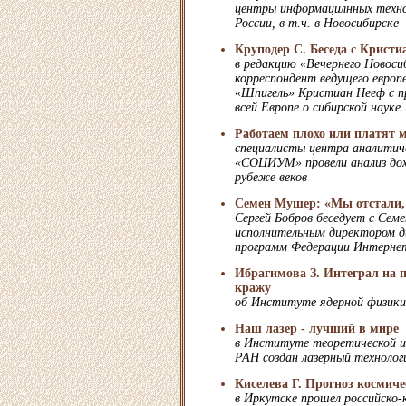
центры информацилнных технол
России, в т.ч. в Новосибирске
Круподер С. Беседа с Кристи
в редакцию «Вечернего Новоси
корреспондент ведущего европ
«Шпигель» Кристиан Нееф с пр
всей Европе о сибирской науке
Работаем плохо или платят 
cпециалисты центра аналитиче
«СОЦИУМ» провели анализ дох
рубеже веков
Семен Мушер: «Мы отстали, 
Сергей Бобров беседует с Сем
исполнительным директором д
программ Федерации Интерне
Ибрагимова З. Интеграл на п
кражу
об Институте ядерной физики
Наш лазер - лучший в мире
в Институте теоретической и
РАН создан лазерный технолог
Киселева Г. Прогноз космич
в Иркутске прошел российско-