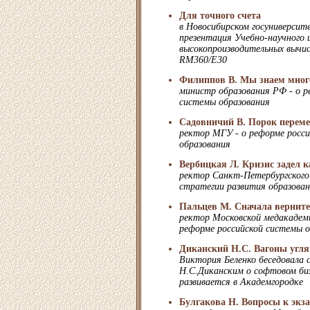
Для точного счета
в Новосибирском госуниверсит
презентация Учебно-научного 
высокопроизводительных вычис
RM360/E30
Филиппов В. Мы знаем много
министр образования РФ - о р
системы образования
Садовничий В. Порок перем
ректор МГУ - о реформе росс
образования
Вербицкая Л. Кризис задел к
ректор Санкт-Петербургского 
стратегии развития образован
Пальцев М. Сначала верните
ректор Московской медакадеми
реформе российской системы о
Диканский Н.С. Вагоны угля 
Виктория Беленко беседовала 
Н.С.Диканским о софтовом би
развивается в Академгородке
Булгакова Н. Вопросы к экз