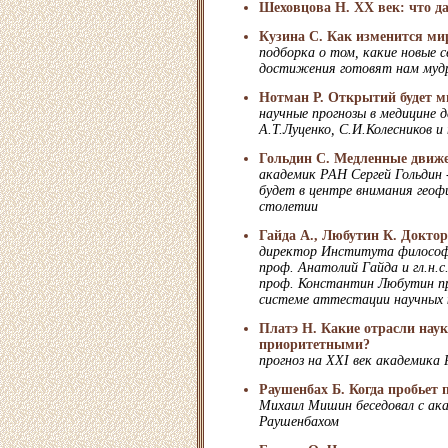
Шеховцова Н. ХХ век: что д
Кузина С. Как изменится ми
подборка о том, какие новые 
достижения готовят нам мудр
Нотман Р. Открытий будет м
научные прогнозы в медицине
А.Т.Луценко, С.И.Колесников и
Гольдин С. Медленные движе
академик РАН Сергей Гольдин -
будет в центре внимания геоф
столетии
Гайда А., Любутин К. Докто
директор Института философ
проф. Анатолий Гайда и гл.н.
проф. Константин Любутин п
системе аттестации научных 
Платэ Н. Какие отрасли наук
приоритетными?
прогноз на XXI век академика
Раушенбах Б. Когда пробьет 
Михаил Мишин беседовал с ак
Раушенбахом