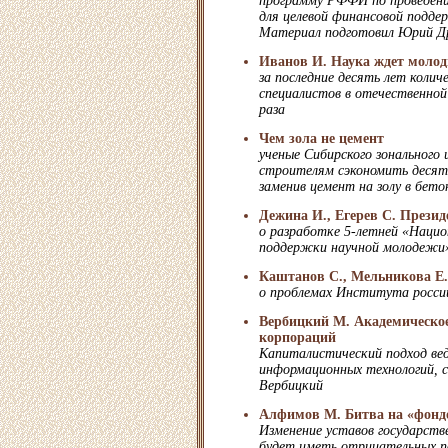
программу РФФИ по проведени
для целевой финансовой подде
Материал подготовил Юрий Д
Иванов И. Наука ждет моло
за последние десять лет колич
специалистов в отечественной 
раза
Чем зола не цемент
ученые Сибирского зонального
строителям сэкономить десятк
заменив цемент на золу в бет
Дежина И., Егерев С. Презид
о разработке 5-летней «Наци
поддержки научной молодежи
Каштанов С., Мельникова Е.
о проблемах Института росси
Вербицкий М. Академическое
корпораций
Капиталистический подход ве
информационных технологий, с
Вербицкий
Алфимов М. Битва на «фонд
Изменение уставов государств
будет иметь отрицательных по