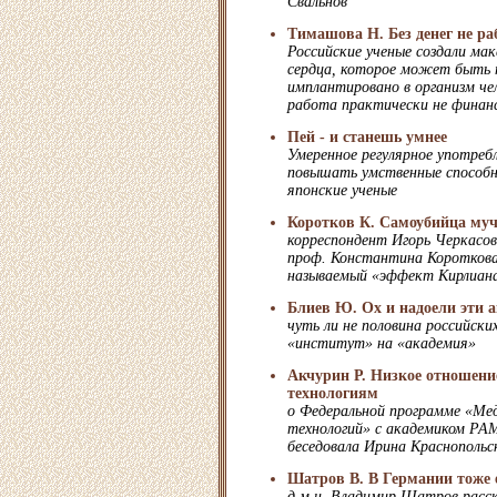
Свальнов
Тимашова Н. Без денег не ра
Российские ученые создали ма
сердца, которое может быть
имплантировано в организм чел
работа практически не финан
Пей - и станешь умнее
Умеренное регулярное употреб
повышать умственные способн
японские ученые
Коротков К. Самоубийца муч
корреспондент Игорь Черкасов
проф. Константина Короткова
называемый «эффект Кирлиан
Блиев Ю. Ох и надоели эти 
чуть ли не половина российских
«институт» на «академия»
Акчурин Р. Низкое отношени
технологиям
о Федеральной программе «Ме
технологий» с академиком Р
беседовала Ирина Краснопольс
Шатров В. В Германии тоже е
д.м.н. Владимир Шатров расс