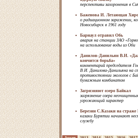
перспективы захоронения в Си
Баженова И. Летающая Хиро
о радиационном заражении, к
Новосибирск в 1961 году
Барнаул отравил Обь
авария на станции ЗАО «Горво
на использование воды из Оби
Данилов-Данильян В.И. «Даж
кончится борьба»
комментарий председателя Гос
В.И. Данилова-Данильяна на с
противостоянии экологов с Ба
бумажным комбинатом
Загрязняют озеро Байкал
загрязнение озера неочищенны
угрожающий характер
Березин С.Казаки на страже
казаки Бурятии начинают нес
службу
Архив
2013
2014
2015
2016
2017