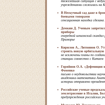
тяжелейшая ситуация с веду
учреждениями сложилась на К
В Нескучный сад даже в бро
боевыми топорами
сенсационная находка сделана
Демкин Д. Ученым запретил
приборы
очередной шпионский скандал 
Приморье
Кирилов А., Литвинов О. У
строить новую орбитальную
не исключены планы по создан
станции совместно с Китаем
Горяйнов О.А. «Дефениция 
Фоменко
письмо о неудовольствии нау
академика-математика Анато
истории отправлено президен
Российские ученые предсказ
землетрясение в Италии, Бо
предупреждения российских уч