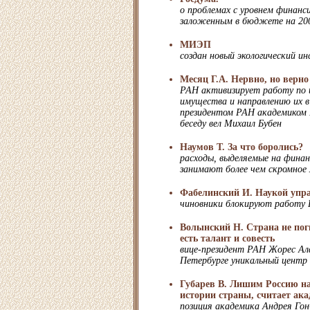
о проблемах с уровнем финанс
заложенным в бюджете на 200
МИЭП
создан новый экологический и
Месяц Г.А. Нервно, но верно
РАН активизирует работу по 
имущества и направлению их в 
президентом РАН академиком
беседу вел Михаил Бубен
Наумов Т. За что боролись?
расходы, выделяемые на финан
занимают более чем скромное
Фабелинский И. Наукой упра
чиновники блокируют работ
Волынский Н. Страна не поги
есть талант и совесть
вице-президент РАН Жорес Ал
Петербурге уникальный центр
Губарев В. Лишим Россию на
истории страны, считает ак
позиция академика Андрея Гон