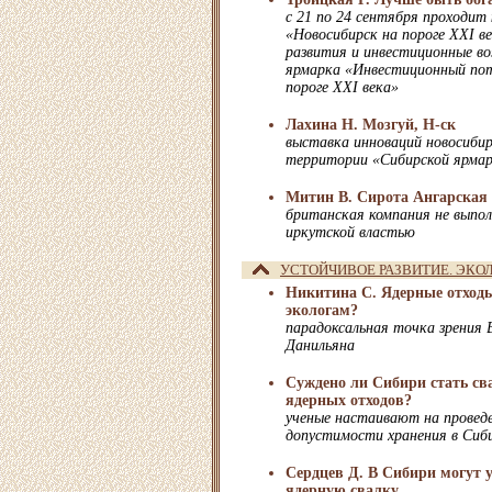
c 21 по 24 сентября проходит
«Новосибирск на пороге XXI в
развития и инвестиционные в
ярмарка «Инвестиционный пот
пороге XXI века»
Лахина Н. Мозгуй, Н-ск
выставка инноваций новосибир
территории «Сибирской ярма
Митин В. Сирота Ангарская
британская компания не выпол
иркутской властью
УСТОЙЧИВОЕ РАЗВИТИЕ. ЭКО
Никитина С. Ядерные отход
экологам?
парадоксальная точка зрения 
Данильяна
Суждено ли Сибири стать с
ядерных отходов?
ученые настаивают на провед
допустимости хранения в Сиб
Сердцев Д. В Сибири могут 
ядерную свалку