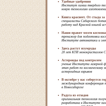
Удобные удобрения
Институт химии твердого те
новую технологию изготовлени
Книга краснеет. От стыда за 
специалисты Сибирского ботан
работу над Красной книгой и
Наши правят мозги космона
тренажер для подготовки кос
Институте автоматики и эл
Здесь растут изумруды
20 лет КТИ монокристаллов 
Астероиды под контролем
ученые Института лазерной ф
этап работ по космическому 
астероидных взрывов
В октябре у нас соберутся г
международная конференция п
в Новосибирске
Радуга из отходов
оригинальная технология полу
разработана в Институте хим