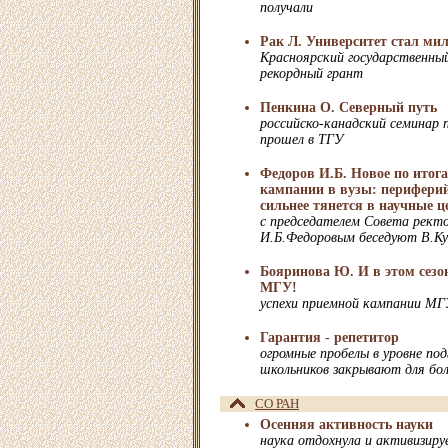
получали
Рак Л. Университет стал ми
Красноярский государственны
рекордный грант
Пенкина О. Северный путь
российско-канадский семинар 
прошел в ТГУ
Федоров И.Б. Новое по итог
кампании в вузы: перифери
сильнее тянется в научные ц
c председателем Совета ректо
И.Б.Федоровым беседуют В.Ку
Бояринова Ю. И в этом сезо
МГУ!
успехи приемной кампании МГ
Гарантия - репетитор
огромные пробелы в уровне по
школьников закрывают для бол
СО РАН
Осенняя активность науки
наука отдохнула и активизиру