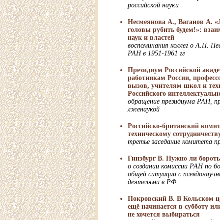
российской науки
Несмеянова А., Ваганов А. «
головы рубить будем!»: вза
наук и властей
воспоминания коллег о А.Н. Не
РАН в 1951-1961 гг
Президиум Российской акад
работникам России, професс
вызов, учителям школ и тех
Российского интеллектуальн
обращение президиума РАН, п
лженаукой
Российско-британский комит
техническому сотрудничеств
третье заседание комитета п
Гинзбург В. Нужно ли бороть
о создании комиссии РАН по бо
общей ситуации с псевдонауч
деятелями в РФ
Покровский В. В Кольском ц
ещё начинается в субботу ил
не хочется выбираться