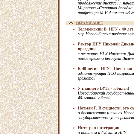
продолжение дискуссии, нача
Миронова «Странная догадка 
профессора М.И.Анохина «Взг
ОБРАЗОВАНИЕ
Толоконский В. НГУ - 40 лет
мэр Новосибирска поздравляе
Ректор НГУ Николай Дикан
праздник
с ректором НГУ Николаем Дика
новые времена беседует Вале
К 40-летию НГУ - Почетная 
администрация НСО наградил
грамотой
У главного ВУЗа - юбилей!
Новосибирский государственн
40-летний юбилей
Нотман Р. В сущности, это с
о достижениях и планах Новос
государственного университе
Интеграл интеграции
о прошлом и будущем НГУ