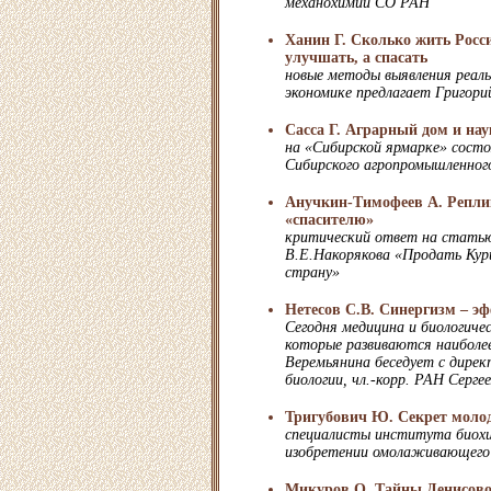
механохимии СО РАН
Ханин Г. Сколько жить Росс
улучшать, а спасать
новые методы выявления реаль
экономике предлагает Григори
Сасса Г. Аграрный дом и нау
на «Сибирской ярмарке» состо
Сибирского агропромышленног
Анучкин-Тимофеев А. Репли
«спасителю»
критический ответ на стать
В.E.Накорякова «Продать Кур
страну»
Нетесов С.В. Синергизм – э
Сегодня медицина и биологичес
которые развиваются наиболее
Веремьянина беседует с дире
биологии, чл.-корр. РАН Серг
Тригубович Ю. Секрет моло
специалисты института биох
изобретении омолаживающего
Микуров О. Тайны Денисов