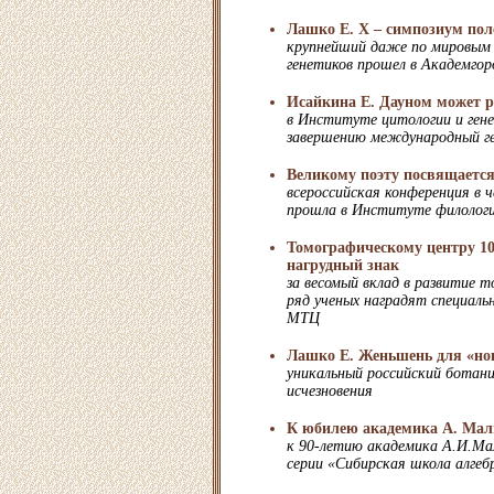
Лашко Е. Х – симпозиум по
крупнейший даже по мировым
генетиков прошел в Академгор
Исайкина Е. Дауном может 
в Институте цитологии и ген
завершению международный ге
Великому поэту посвящаетс
всероссийская конференция в 
прошла в Институте филолог
Томографическому центру 10 
нагрудный знак
за весомый вклад в развитие 
ряд ученых наградят специал
МТЦ
Лашко Е. Женьшень для «но
уникальный российский ботани
исчезновения
К юбилею академика А. Мал
к 90-летию академика А.И.Ма
серии «Сибирская школа алгеб