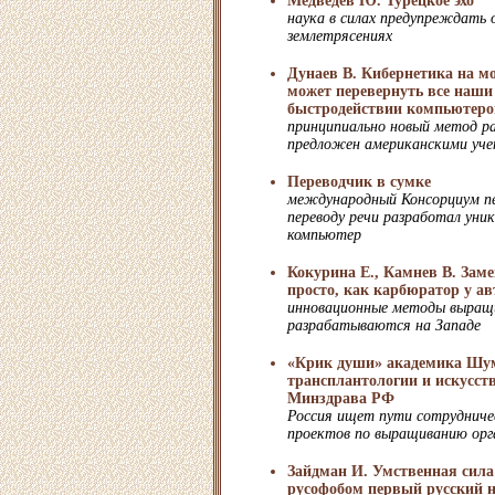
Медведев Ю. Турецкое эхо
наука в силах предупреждать 
землетрясениях
Дунаев В. Кибернетика на м
может перевернуть все наши
быстродействии компьютеро
принципиально новый метод р
предложен американскими уч
Переводчик в сумке
международный Консорциум пе
переводу речи разработал уни
компьютер
Кокурина Е., Камнев В. Заме
просто, как карбюратор у а
инновационные методы выращи
разрабатываются на Западе
«Крик души» академика Шу
трансплантологии и искусст
Минздрава РФ
Россия ищет пути сотрудниче
проектов по выращиванию орг
Зайдман И. Умственная сила
русофобом первый русский н