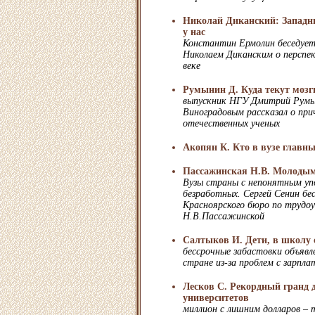
Николай Диканский: Западн
у нас
Константин Ермолин беседуе
Николаем Диканским о перспек
веке
Румынин Д. Куда текут мозг
выпускник НГУ Дмитрий Румын
Виноградовым рассказал о при
отечественных ученых
Акопян К. Кто в вузе главн
Пассажинская Н.В. Молодым 
Вузы страны с непонятным у
безработных. Сергей Сенин бе
Красноярского бюро по трудо
Н.В.Пассажинской
Салтыков И. Дети, в школу 
бессрочные забастовки объявл
стране из-за проблем с зарпла
Лесков С. Рекордный гранд 
университетов
миллион с лишним долларов – т