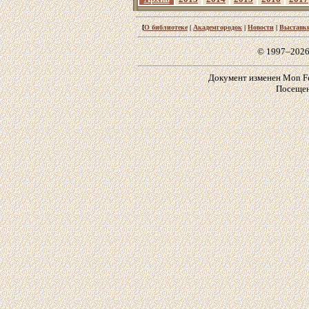
[
О библиотеке
|
Академгородок
|
Новости
|
Выставк
© 1997–2026
Документ изменен Mon Feb
Посещен