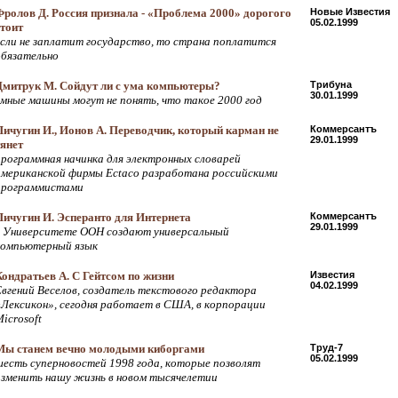
Фролов Д. Россия признала - «Проблема 2000» дорогого
Новые Известия
05.02.1999
стоит
если не заплатит государство, то страна поплатится
обязательно
Дмитрук М. Сойдут ли с ума компьютеры?
Трибуна
30.01.1999
умные машины могут не понять, что такое 2000 год
Пичугин И., Ионов А. Переводчик, который карман не
Коммерсантъ
29.01.1999
тянет
программная начинка для электронных словарей
американской фирмы Ectaco разработана российскими
программистами
Пичугин И. Эсперанто для Интернета
Коммерсантъ
29.01.1999
в Университете ООН создают универсальный
компьютерный язык
Кондратьев А. С Гейтсом по жизни
Известия
04.02.1999
Евгений Веселов, создатель текстового редактора
«Лексикон», сегодня работает в США, в корпорации
icrosoft
Мы станем вечно молодыми киборгами
Труд-7
05.02.1999
шесть суперновостей 1998 года, которые позволят
изменить нашу жизнь в новом тысячелетии