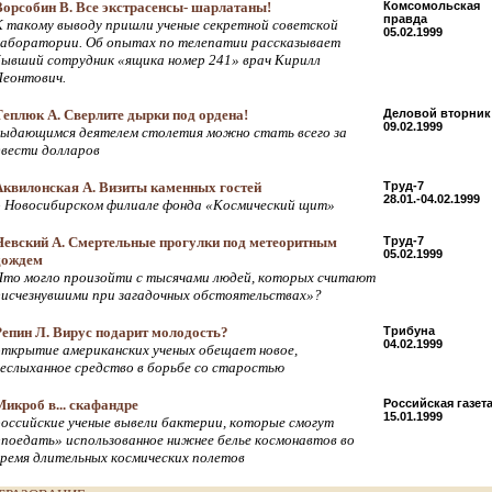
Ворсобин В. Все экстрасенсы- шарлатаны!
Комсомольская
правда
К такому выводу пришли ученые секретной советской
05.02.1999
лаборатории. Об опытах по телепатии рассказывает
бывший сотрудник «ящика номер 241» врач Кирилл
Леонтович.
Теплюк А. Сверлите дырки под ордена!
Деловой вторник
09.02.1999
выдающимся деятелем столетия можно стать всего за
двести долларов
Аквилонская А. Визиты каменных гостей
Труд-7
28.01.-04.02.1999
о Новосибирском филиале фонда «Космический щит»
Невский А. Смертельные прогулки под метеоритным
Труд-7
05.02.1999
дождем
Что могло произойти с тысячами людей, которых считают
«исчезнувшими при загадочных обстоятельствах»?
Репин Л. Вирус подарит молодость?
Трибуна
04.02.1999
открытие американских ученых обещает новое,
неслыханное средство в борьбе со старостью
Микроб в... скафандре
Российская газет
15.01.1999
российские ученые вывели бактерии, которые смогут
«поедать» использованное нижнее белье космонавтов во
время длительных космических полетов