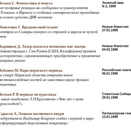
Лесков С. Фантастика и чепуха
Зеленый мир
N 2, 1999
две полярные реакции на сообщение из университета
«Технион» в Израиле о создании электрического проводника
на основе цепочки ДНК человека
Моисеенко Г. Вредоносный талант
Новые Известия
27.01.1999
электрик из Самары говорил со страной и миром за чужой
счет
Жарников Д. Лазер оказался немножко вне закона
Новые Известия
04.02.1999
администрация г. Сан-Рамон (США, Калифорния) приняла
распоряжение, ограничивающее приобретение и применение
лазерных указок
Лобанов М. Парк пермского периода
Российская газет
06.01.1999
на севере Пермской области открыто новое
местонахождение костей не известных науке древних
животных
Нотман Р. В периоде полураспада
Советская Сибир
29.01.1999
о книге академика Э.П.Круглякова «Что же с нами
происходит?»
Тарасов А. Лоцман магнитного вихря
Литературная газ
13.01.1999
изобретатель Владимир Бещеков создал «первый в мире
деформирующий торсионный генератор»