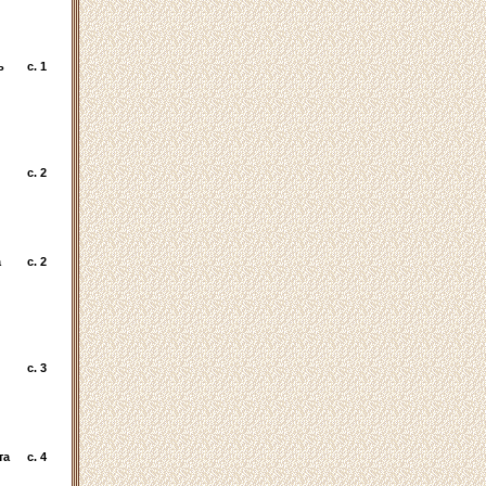
ь
c. 1
c. 2
а
c. 2
c. 3
та
c. 4