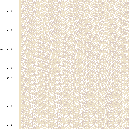
c. 5
c. 6
та
c. 7
c. 7
c. 8
а
c. 8
c. 9