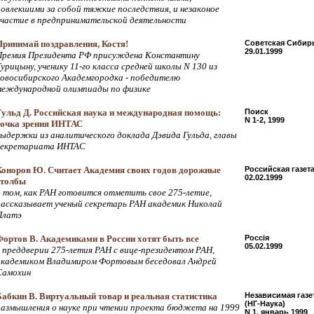
повлекшими за собой тяжкие последствия, и незаконое
участие в предпринимательской деятельности
Принимай поздравления, Костя!
Советская Сибир
29.01.1999
Премия Президента РФ присуждена Константину
урицыну, ученику 11-го класса средней школы N 130 из
новосибирского Академгородка - победителю
международной олимпиады по физике
Гульд Д. Российская наука и международная помощь:
Поиск
N 1-2, 1999
точка зрения ИНТАС
выдержки из аналитического доклада Дэвида Гульда, главы
секретариата ИНТАС
Коноров Ю. Считает Академия своих годов дорожные
Российская газет
02.02.1999
столбы
о том, как РАН готовится отметить свое 275-летие,
рассказывает ученый секретарь РАН академик Николай
Платэ
Фортов В. Академиками в России хотят быть все
Россiя
05.02.1999
в преддверии 275-летия РАН с вице-президентом РАН,
академиком Владимиром Фортовым беседовал Андрей
Самохин
Бабкин В. Виртуальный товар и реальная статистика
Независимая газе
(НГ-Наука)
размышления о науке при чтении проекта бюджета на 1999
N 1, январь 1999