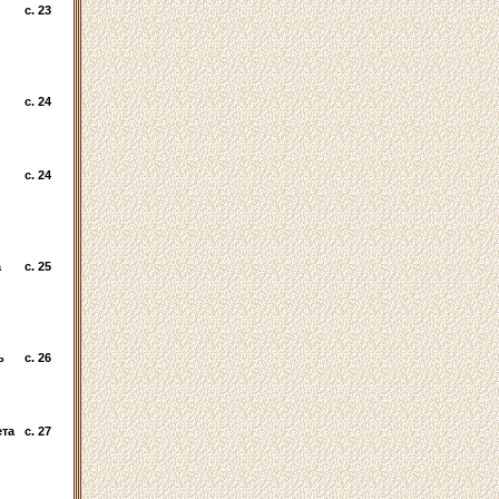
c. 23
c. 24
c. 24
а
c. 25
ь
c. 26
ета
c. 27