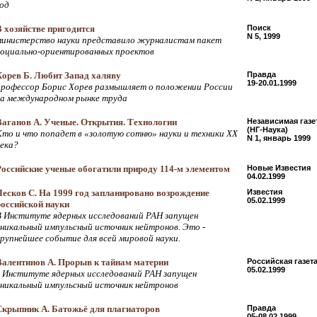
год
В хозяйстве пригодится
Поиск
N 5, 1999
министерство науки представило журналистам пакет
социально-ориентированных проектов
Хорев Б. Любит Запад халяву
Правда
19-20.01.1999
профессор Борис Хорев размышляет о положении России
на международном рынке труда
Ваганов А. Ученые. Открытия. Технологии
Независимая газе
(НГ-Наука)
Кто и что попадет в «золотую сотню» науки и техники ХХ
N 1, январь 1999
века?
Российские ученые обогатили природу 114-м элементом
Новые Известия
04.02.1999
Лесков С. На 1999 год запланировано возрождение
Известия
05.02.1999
российской науки
В Институте ядерных исследований РАН запущен
уникальный импульсный источник нейтронов. Это -
крупнейшее событие для всей мировой науки.
Валентинов А. Прорыв к тайнам материи
Российская газет
05.02.1999
в Институте ядерных исследований РАН запущен
уникальный импульсный источник нейтронов
Скрыпник А. Батожьё для плагиаторов
Правда
05-08.02.1999