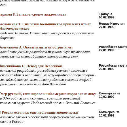
против академика Абела Аганбегяна возбуждено уголовное
дело
Зарипов Р. Запахло «делом академиков»
Трибуна
06.02.1999
Заславская Т. Симпатии большинства привлечет что-то
Новые Известия
27.01.1999
общечеловеческое
академик Татьяна Заславская о настроениях в российском
обществе
Валентинов А. Океан памяти на острие иглы
Российская газет
22.01.1999
российские ученые разработали уникальную технологию
изготовления ультрабольших интегральных схем
Ячменникова Н. Невод для Вселенной
Российская газет
22.01.1999
уникальная разработка российских ученых положена в
основу создания необычной международной обсерватории -
для наблюдения за частицами предельно высоких энергий,
прилетающими к нам из глубин Вселенной
Умер русский, спланировавший американскую экономику
Коммерсантъ
10.02.1999
на 93-м году жизни скончался всемирно известный
экономист лауреат Нобелевской премии Василий Леонтьев
В России остались еще настоящие экономисты?
Коммерсантъ
10.02.1999
различные мнения о состоянии современной экономической
мысли в России