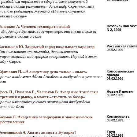
о разбойном пиратстве в сфере интеллектуальной
собственности размышляет Александр Скрыпник, зам.
главного редактора журнала «Интеллектуальная
собственность»
Головков А. Человек технократический
Независимая газе
N 2, 1999
о Владимире Булгаке, вице-премьере, ответственном за
промышленность и связь
Васильков Ю. Закрытый город показывает характер
Российская газет
03.02.1999
Как выживают атомограды, десятилетиями
существовашие под грифом «секретно». Первый в этом
яду - Саров.
Ефимович Н. ...А академику дело только «шьют»
Комсомольская
правда
против академика Абела Аганбегяна возбуждено уголовное
06.02.1999
дело
Гресь П., Пунанов Г., Чесноков В. Академик Аганбегян
Новые Известия
05.02.1999
стремился к рынку, а может «ответить за базар»
против известного ученого-экономиста возбуждено
уголовное дело
Бахман Е. Академика заподозрили в экономических
Коммерсантъ
05.02.1999
преступлениях
Веледницкий А. Хватит ли мест в Бутырке?
Труд
06.02.1999