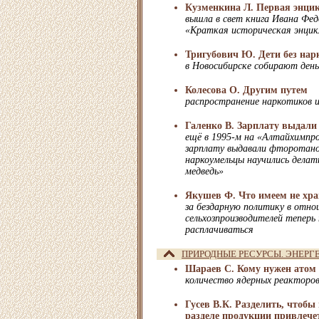
Кузменкина Л. Первая энци
вышла в свет книга Ивана Фе
«Краткая историческая энцик
Тригубович Ю. Дети без нар
в Новосибирске собирают день
Колесова О. Другим путем
распространение наркотиков
Галенко В. Зарплату выдали 
ещё в 1995-м на «Алтайхимпр
зарплату выдавали фторотано
наркоумельцы научились делат
медведь»
Якушев Ф. Что имеем не хра
за бездарную политику в отн
сельхозпроизводителей теперь
расплачиваться
ПРИРОДНЫЕ РЕСУРСЫ. ЭНЕРГ
Шараев С. Кому нужен атом
количество ядерных реакторов
Гусев В.К. Разделить, чтобы
разделе продукции привлече