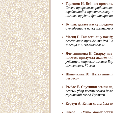
Горюнов И. Всё - по протоко
Совет профсоюзов работников
требований к правительству, 
оплаты труда и финансирован
Булгак делает науку продаж
о внедрении в науку коммерчес
Месяц Г. Так есть ли у нас б
беседа вице-президента РАН, 
Месяца с А.Афанасьевым
Ячменникова Н. Сварку под в
космосе придумал академик
учёному с мировым именем Бор
исполнилось 80 лет
Щепочкина Ю. Патентные п
регрессу
Рыбас Е. Спутники земли по
первый удар космического дож
грузинский город Рустави
Корзун А. Конец света был 
Оберг Д. «Мир» может остат