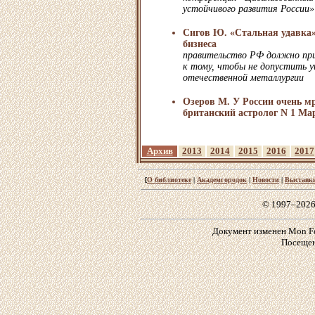
устойчивого развития России»
Сигов Ю. «Стальная удавка»
бизнеса
правительство РФ должно пр
к тому, чтобы не допустить 
отечественной металлургии
Озеров М. У России очень мр
британский астролог N 1 М
Архив
2013
2014
2015
2016
2017
[
О библиотеке
|
Академгородок
|
Новости
|
Выставк
© 1997–2026
Документ изменен Mon Feb
Посещен