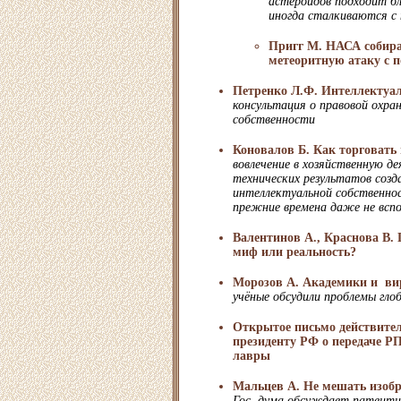
астероидов подходит бл
иногда сталкиваются с 
Пригг М. НАСА собира
метеоритную атаку с
Петренко Л.Ф. Интеллектуал
консультация о правовой охра
собственности
Коновалов Б. Как торговать
вовлечение в хозяйственную д
технических результатов созд
интеллектуальной собственно
прежние времена даже не всп
Валентинов А., Краснова В.
миф или реальность?
Морозов А. Академики и ви
учёные обсудили проблемы гло
Открытое письмо действите
президенту РФ о передаче Р
лавры
Мальцев А. Не мешать изобр
Гос. дума обсуждает патентн