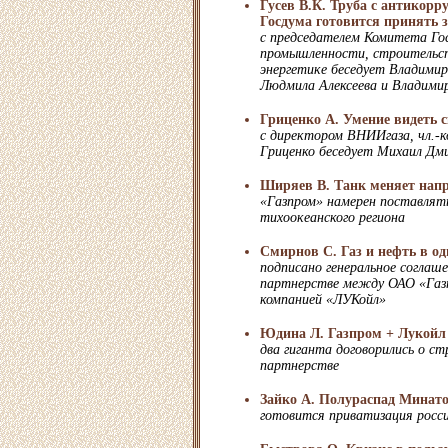
Гусев В.К. Труба с антикор
Госдума готовится принять з
с председателем Комитета Го
промышленности, строительст
энергетике беседует Владими
Людмила Алексеева и Владими
Гриценко А. Умение видеть 
с директором ВНИИгаза, чл.-к
Гриценко беседует Михаил Дм
Ширяев В. Танк меняет напр
«Газпром» намерен поставлять
тихоокеанского региона
Смирнов С. Газ и нефть в од
подписано генеральное соглаш
партнерстве между ОАО «Газ
компанией «ЛУКойл»
Юдина Л. Газпром + Лукойл
два гиганта договорились о с
партнерстве
Зайко А. Полураспад Минат
готовится приватизация росси