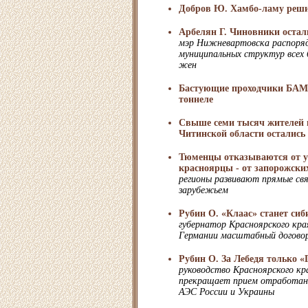
Добров Ю. Хамбо-ламу реши
Арбелян Г. Чиновники остал
мэр Нижневартовска распоряд
муниципальных структур всех 
жен
Бастующие проходчики БАМа
тоннеле
Свыше семи тысяч жителей 
Читинской области остались 
Тюменцы отказываются от ук
красноярцы - от запорожски
регионы развивают прямые свя
зарубежьем
Рубин О. «Клаас» станет си
губернатор Красноярского кра
Германии масштабный договор
Рубин О. За Лебедя только 
руководство Красноярского кр
прекращает прием отработанн
АЭС России и Украины