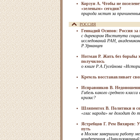
Корзун А. Чтобы не позелене
«зеленым» сегодня?
природа мстит за причиненны
РОССИЯ
Геннадий Осипов: Россия за
с дирекором Института социа
исследований РАН, академико
Р.Урманцев
Нотман Р. Жить без борьбы хо
получилось
о книге Р.А.Гусейнова «Истор
Кремль восстанавливает сво
Иcправников В. Недоношенн
Гибель какого среднего класса
кризис?
Шляпентох В. Политики и с
«глас народа» не доходит до т
Ястребцов Г. Рем Вяхирев: 
путь
в Москве завершила работу м
конференция «Цивилизованный