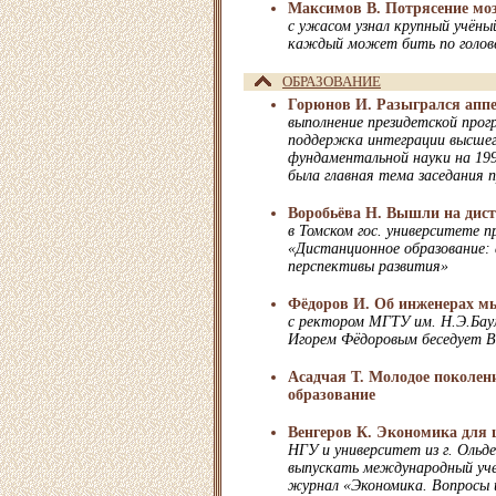
Максимов В. Потрясение мо
с ужасом узнал крупный учёный
каждый может бить по голов
ОБРАЗОВАНИЕ
Горюнов И. Разыгрался апп
выполнение президетской про
поддержка интеграции высшег
фундаментальной науки на 199
была главная тема заседания 
Воробьёва Н. Вышли на дис
в Томском гос. университете 
«Дистанционное образование: 
перспективы развития»
Фёдоров И. Об инженерах м
с ректором МГТУ им. Н.Э.Баум
Игорем Фёдоровым беседует 
Асадчая Т. Молодое поколени
образование
Венгеров К. Экономика для
НГУ и университет из г. Ольд
выпускать международный уч
журнал «Экономика. Вопросы 