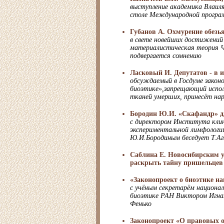
выступление академика Влаиля
столе Международной програ
Губанов А. Охмурение обезь
в свете новейших достижений 
материалистическая теория Ч
подвергается сомнению
Ласковый И. Депутатов - в 
обсуждаемый в Госдуме закон
биоэтике»,запрещающий исполь
тканей умерших, принесёт нар
Бородин Ю.И. «Скафандр» дл
с директором Института клин
экспериментальной лимфолог
Ю.И.Бородиным беседует Т.А
Саблина Е. Новосибирским 
раскрыть тайну пришельцев
«Законопроект о биоэтике н
с учёным секретарём национа
биоэтике РАН Виктором Игна
Фенько
Законопроект «О правовых о