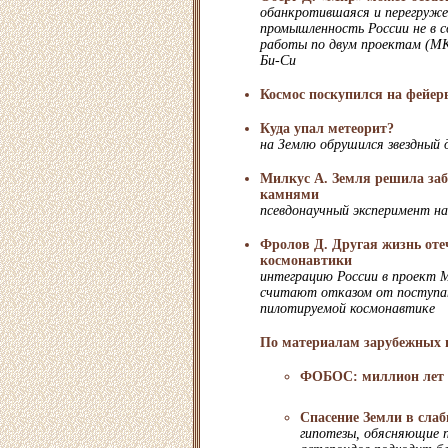
обанкротившаяся и перегруже
промышленность России не в 
работы по двум проектам (М
Би-Си
Космос поскупился на фейер
Куда упал метеорит?
на Землю обрушился звездный
Милкус А. Земля решила за
камнями
псевдонаучный эксперимент н
Фролов Д. Другая жизнь оте
космонавтики
интеграцию России в проект 
считают отказом от поступа
пилотируемой космонавтике
По материалам зарубежных 
ФОБОС: миллион лет б
Спасение Земли в слаб
гипотезы, обясняющие 