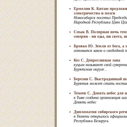
Ермолин К. Китаю предлож
электричество и мозги
Новосибирск посетил Председ
Народной Республики Цзян Цз
Смык В. Полярная ночь темн
северян - ни еды, ни света, н
Бровко Ю. Земля от бога, а 
готовится закон о свободной 
Кез С. Депрессивная зона
куцым называют свой суверен
Бурятском округе...
Березин С. Выстраданный ш
Бурятия может стать постав
Темеев С. Девять небес для
в Тыве создана организация ша
Девять небес
Дипломатия сибирского рег
в Тюмени открылось официаль
Республики Беларусь