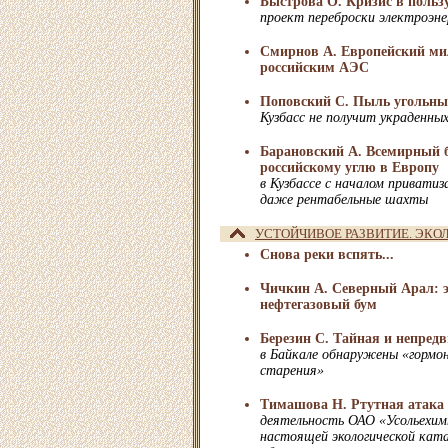
Быстрова О. Кризис в польз
проект переброски электроэне
Смирнов А. Европейский мил
российским АЭС
Поповский С. Пыль угольны
Кузбасс не получит украденных
Барановский А. Всемирный б
российскому углю в Европу
в Кузбассе с началом привати
даже рентабельные шахты
УСТОЙЧИВОЕ РАЗВИТИЕ. ЭКО
Снова реки вспять...
Чичкин А. Северный Арал: э
нефтегазовый бум
Березин С. Тайная и непредв
в Байкале обнаружены «гормо
старения»
Тимашова Н. Ртутная атака
деятельность ОАО «Усольехим
настоящей экологической кат