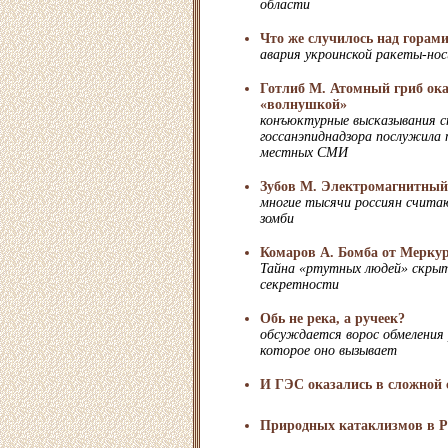
области
Что же случилось над горам
авария укроинской ракеты-но
Готлиб М. Атомный гриб ока
«волнушкой»
конъюктурные высказывания с
госсанэпиднадзора послужила 
местных СМИ
Зубов М. Электромагнитный
многие тысячи россиян счита
зомби
Комаров А. Бомба от Мерку
Тайна «ртутных людей» скрыт
секретности
Обь не река, а ручеек?
обсуждается ворос обмеления 
которое оно вызывает
И ГЭС оказались в сложной 
Природных катаклизмов в Р