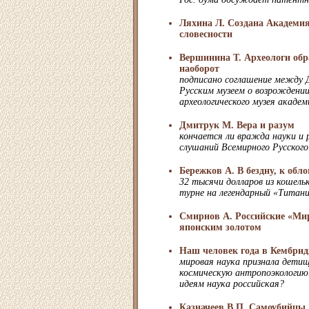
Ляхина Л. Создана Академия
словесности
Вершинина Т. Археологи обр
наоборот
подписано соглашение между 
Русским музеем о возрождении
археологического музея академ
Дмитрук М. Вера и разум
кончается ли вражда науки и 
слушаний Всемирного Русског
Бережков А. В бездну, к обло
32 тысячи долларов из кошель
турне на легендарный «Титан
Смирнов А. Российские «Ми
японским золотом
Наш человек года в Кембри
мировая наука признала детищ
космическую антропоэкологию.
идеям наука российская?
Казначеев В.П. Cамоубийцы,