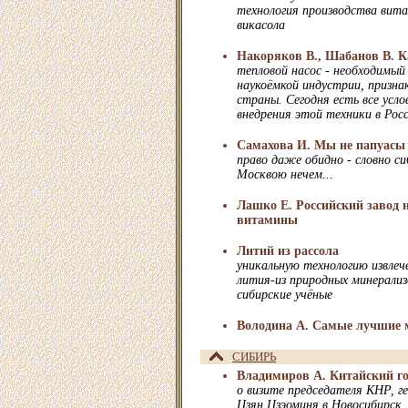
технология производства вита
викасола
Накоряков В., Шабанов В. К
тепловой насос - необходимы
наукоёмкой индустрии, призна
страны. Сегодня есть все усло
внедрения этой техники в Рос
Самахова И. Мы не папуасы
право даже обидно - словно с
Москвою нечем...
Лашко Е. Российский завод н
витамины
Литий из рассола
уникальную технологию извлеч
лития-из природных минерализ
сибирские учёные
Володина А. Самые лучшие 
СИБИРЬ
Владимиров А. Китайский го
о визите председателя КНР, г
Цзян Цзэоминя в Новосибирск