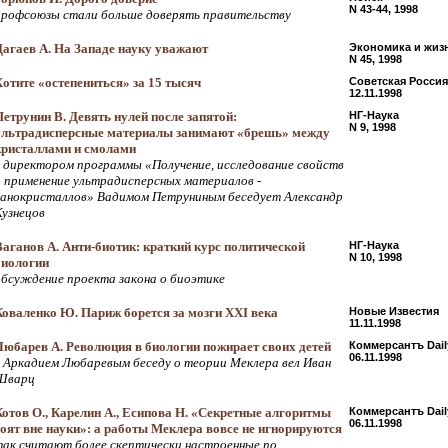
N 43-44, 1998
профсоюзы стали больше доверять правительству
Дагаев А. На Западе науку уважают
Экономика и жиз
N 45, 1998
Хотите «остепениться» за 15 тысяч
Советская Россия
12.11.1998
Петрунин В. Девять нулей после запятой:
НГ-Наука
N 9, 1998
ультрадисперсные материалы занимают «брешь» между
кристаллами и смолами
с директором программы «Получение, исследование свойств
и применение ультрадисперсных материалов -
нанокристаллов» Вадимом Петруниным беседует Александр
Кузнецов
Ваганов А. Анти-биотик: краткий курс политической
НГ-Наука
N 10, 1998
биологии
обсуждение проекта закона о биоэтике
Коваленко Ю. Париж борется за мозги XXI века
Новые Известия
11.11.1998
Любарев А. Революция в биологии пожирает своих детей
Коммерсантъ Dail
06.11.1998
с Аркадием Любаревым беседу о теории Меклера вел Иван
Шварц
Котов О., Карелин А., Есипова Н. «Секретные алгоритмы
Коммерсантъ Dail
06.11.1998
соят вне науки»: а работы Меклера вовсе не игнорируются
так считают более скептически настроенные по