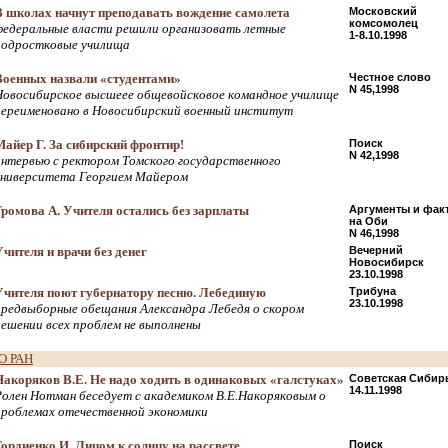
В школах начнут преподавать вождение самолета
Московский
комсомолец
федеральные власти решили организовать летные
1-8.10.1998
подростковые училища
Военных назвали «студентами»
Честное слово
N 45,1998
Новосибирское высшеее общевойсковое командное училище
переименовано в Новосибирский военный институт
Майер Г. За сибирский фронтир!
Поиск
N 42,1998
интервью с ректором Томского государственного
университета Георгием Майером
Громова А. Учителя остались без зарплаты
Аргументы и фак
на Оби
N 46,1998
Учителя и врачи без денег
Вечерний
Новосибирск
23.10.1998
Учителя поют губернатору песню. Лебединую
Трибуна
23.10.1998
предвыборные обещания Александра Лебедя о скором
решении всех проблем не выполнены
О РАН
Накоряков В.Е. Не надо ходить в одинаковых «галстуках»
Советская Сибир
14.11.1998
Ролен Нотман беседует с академиком В.Е.Накоряковым о
проблемах отечественной экономики
Гордиенко И. Лицом к солнцу на рассвете
Поиск