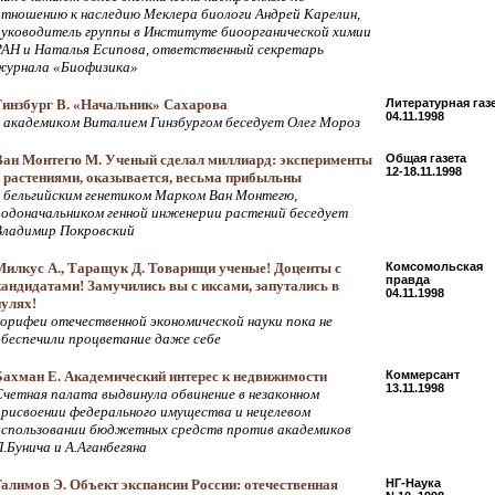
отношению к наследию Меклера биологи Андрей Карелин,
руководитель группы в Институте биоорганической химии
РАН и Наталья Есипова, ответственный секретарь
журнала «Биофизика»
Гинзбург В. «Начальник» Сахарова
Литературная газ
04.11.1998
c академиком Виталием Гинзбургом беседует Олег Мороз
Ван Монтегю М. Ученый сделал миллиард: эксперименты
Общая газета
12-18.11.1998
с растениями, оказывается, весьма прибыльны
с бельгийским генетиком Марком Ван Монтегю,
родоначальником генной инженерии растений беседует
Владимир Покровский
Милкус А., Таращук Д. Товарищи ученые! Доценты с
Комсомольская
правда
кандидатами! Замучились вы с иксами, запутались в
04.11.1998
нулях!
корифеи отечественной экономической науки пока не
обеспечили процветание даже себе
Бахман Е. Академический интерес к недвижимости
Коммерсант
13.11.1998
Счетная палата выдвинула обвинение в незаконном
присвоении федерального имущества и нецелевом
использовании бюджетных средств против академиков
П.Бунича и А.Аганбегяна
Галимов Э. Объект экспансии России: отечественная
НГ-Наука