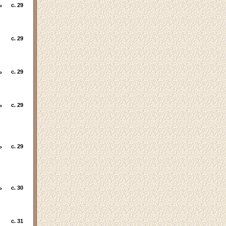
ь
c. 29
c. 29
ь
c. 29
ь
c. 29
ь
c. 29
ь
c. 30
c. 31