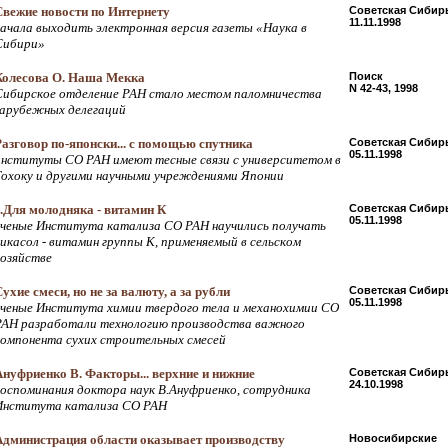
Свежие новости по Интернету
Советская Сибир
11.11.1998
начала выходить электронная версия газеты «Наука в
Сибири»
Колесова О. Наша Мекка
Поиск
N 42-43, 1998
Сибирское отделение РАН стало местом паломничества
зарубежных делегаций
Разговор по-японски... с помощью спутника
Советская Сибир
05.11.1998
институты СО РАН имеют тесные связи с университетом в
Тохоку и другими научными учреждениями Японии
...Для молодняка - витамин К
Советская Сибир
05.11.1998
ученые Института катализа СО РАН научились получать
викасол - витамин группы К, применяемый в сельском
хозяйстве
ухие смеси, но не за валюту, а за рубли
Советская Сибир
05.11.1998
ученые Института химии твердого тела и механохимии СО
РАН разработали технологию производства важного
компонента сухих строительных смесей
Ануфриенко В. Факторы... верхние и нижние
Советская Сибир
24.10.1998
воспоминания доктора наук В.Ануфриенко, сотрудника
Института катализа СО РАН
Администрация области оказывает производству
Новосибирские