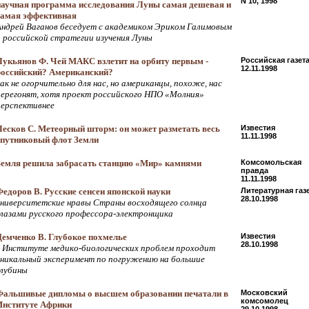
N 10, 1998
научная программа исследования Луны самая дешевая и
самая эффективная
Андрей Ваганов беседует с академиком Эриком Галимовым
о российской стратегии изучения Луны
Лукьянов Ф. Чей МАКС взлетит на орбиту первым -
Российская газет
12.11.1998
российский? Американский?
ак не огорчительно для нас, но американцы, похоже, нас
перегонят, хотя проект российского НПО «Молния»
перспективнее
Лесков С. Метеорный шторм: он может разметать весь
Известия
11.11.1998
спутниковый флот Земли
Земля решила забрасать станцию «Мир» камнями
Комсомольская
правда
11.11.1998
Федоров В. Русские сенсеи японской науки
Литературная газ
28.10.1998
университетские нравы Страны восходящего солнца
глазами русского профессора-электронщика
Демченко В. Глубокое похмелье
Известия
28.10.1998
в Институте медико-биологических проблем проходит
уникальный эксперимент по погружению на большие
глубины
Фальшивые дипломы о высшем образовании печатали в
Московский
комсомолец
Институте Африки