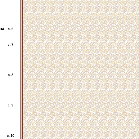
ета
c. 6
c. 7
c. 8
c. 9
c. 10