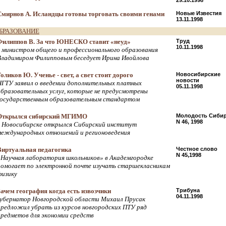
29.10.1998
Смирнов А. Исландцы готовы торговать своими генами
Новые Известия
13.11.1998
БРАЗОВАНИЕ
Филиппов В. За что ЮНЕСКО ставит «неуд»
Труд
10.11.1998
с министром общего и профессионального образования
Владимиром Филипповым беседует Ирина Ивойлова
оликов Ю. Ученье - свет, а свет стоит дорого
Новосибирские
новости
НГТУ заявил о введении дополнительных платных
05.11.1998
образовательных услуг, которые не предусмотрены
государственным образовательным стандартом
Открылся сибирский МГИМО
Молодость Сиби
N 46, 1998
в Новосибирске открылся Сибирский институт
международных отношений и регионоведения
Виртуальная педагогика
Честное слово
N 45,1998
«Научная лаборатория школьников» в Академгородке
помогает по электронной почте изучать старшекласникам
физику
Зачем география когда есть извозчики
Трибуна
04.11.1998
губернатор Новгородской области Михаил Прусак
предложил убрать из курсов новгородских ПТУ ряд
предметов для экономии средств