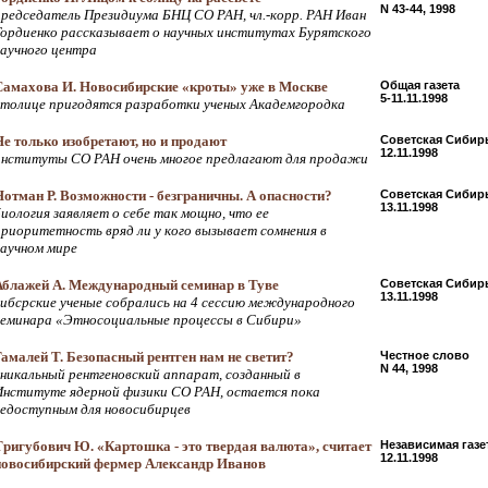
N 43-44, 1998
председатель Президиума БНЦ СО РАН, чл.-корр. РАН Иван
Гордиенко рассказывает о научных институтах Бурятского
научного центра
Самахова И. Новосибирские «кроты» уже в Москве
Общая газета
5-11.11.1998
столице пригодятся разработки ученых Академгородка
Не только изобретают, но и продают
Советская Сибир
12.11.1998
институты СО РАН очень многое предлагают для продажи
Нотман Р. Возможности - безграничны. А опасности?
Советская Сибир
13.11.1998
биология заявляет о себе так мощно, что ее
приоритетность вряд ли у кого вызывает сомнения в
научном мире
Аблажей А. Международный семинар в Туве
Советская Сибир
13.11.1998
сибсрские ученые собрались на 4 сессию международного
семинара «Этносоциальные процессы в Сибири»
Гамалей Т. Безопасный рентген нам не светит?
Честное слово
N 44, 1998
уникальный рентгеновский аппарат, созданный в
Институте ядерной физики СО РАН, остается пока
недоступным для новосибирцев
Тригубович Ю. «Картошка - это твердая валюта», считает
Независимая газе
12.11.1998
новосибирский фермер Александр Иванов