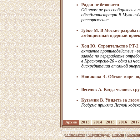
Радон не безопасен
Об этом не раз сообщалось в п
обладминистрации В.Муха изда
распоряжение
Зубко М. В Москве разрабат
амбициозный ядерный проек
Хоц Ю. Строительство РТ-2 
активное противодействие «з
завода по переработке отрабо
в Красноярске-26 - одна из ча
дискредитации атомной энерг
Новикова Э. Обское море по
Веселов А. Когда человек сру
Кузьмин В. Увидеть за лесом
Госдума приняла Лесной кодек
Архив
2013
2014
2015
2016
2017
[
О библиотеке
|
Академгородок
|
Новости
|
Выставк