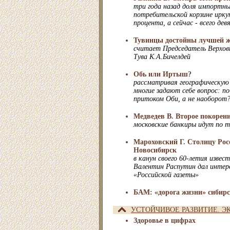
три года назад доля импортны
потребительской корзине ирку
процента, а сейчас - всего дев
Тувинцы достойны лучшей 
считает Председатель Верховн
Тува К.А.Бичелдей
Обь или Иртыш?
рассматривая географическую
многие задают себе вопрос: 
притоком Оби, а не наоборот
Медведев В. Второе покорен
московские банкиры идут по 
Мароховский Г. Столицу Рос
Новосибирск
в канун своего 60-летия извес
Валентин Распутин дал интер
«Российской газеты»
БАМ: «дорога жизни» сибирс
УСТОЙЧИВОЕ РАЗВИТИЕ. Э
Здоровье в цифрах