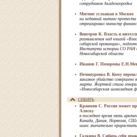
сотрудников Академгородка
Митинг услышан в Москве
на недавний митинг протеста
отреагировал министр финанс
Венгеров К. Власть и интел
размышления над книгой «Влас
сибирской провинции», подгот
Института истории СО РАН и 
Новосибирской области
Иванов Г. Похороны Е.Н.М
Нечипуренко В. Кому перешл
заказное убийство совершено 
марта. Жертвой стала генера
«Новосибирская шоколадная ф
СИБИРЬ
Краюхин С. Россия может пр
Аляску
в последнее время пять арктич
Канада, Дания, Норвегия, США
шанс значительно прирастить 
Галкина В. Сибирь себя про