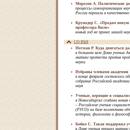
Морозов А. Политические до
процессы самоорганизации нау
России перешли в качественно
Круподер С. «Продам новую
профессора Васю»
новый год не принес нашей на
СО РАН
Нотман Р. Куда двигаться д
в большом зале Дома ученых А
митинг протеста против про
науки
Избраны членами академии
в конце февраля состоялось о
собрание Российской академии
наук
Ученые, верящие в социали
в Новосибирске создана новая
– Российские ученые социалис
(РУСО) на базе коллектива о
истории, филологии и филосо
Бойко С. Такая поддержка у
в Доме ученых прошел митинг