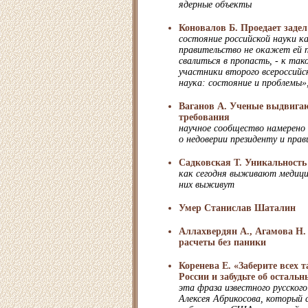
ядерные объекты
Коновалов Б. Проедает задел
состояние российской науки к
правительство не окажет ей
свалиться в пропасть, - к так
участники второго всероссийс
наука: состояние и проблемы»
Ваганов А. Ученые выдвига
требования
научное сообщество намерено
о недоверии президенту и пра
Садковская Т. Уникальность 
как сегодня выживают медици
них выживут
Умер Станислав Шаталин
Аллахвердян А., Агамова Н.
расчеты без паники
Коренева Е. «Заберите всех 
России и забудьте об остальн
эта фраза известного русског
Алексея Абрикосова, который 