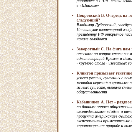
работает в США, стала лейт
в «Шпигеле»
Покровский В. Очередь на г
следующий?
Владимир Дубровский, заведу
Институте планетарной геофи
президенту РФ открытое пись
начале голодовки
Заворотный С. На фига нам 
ответом на вопрос стали совм
администраций Кремля и Белог
«круглого стола» известных в
Клинтон призывает генетико
успехи ученых, сумевших с по
методов пересадки хромосом 
живых существ, вызвали смеш
общественности
Кабанников А. Нет - раздво
по данным опроса общественно
еженедельником «Тайм» и теле
процента американцев считаю
эксперименты применительно к
«противоречат природе и воле