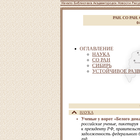
РАН. СО РАН. 
0
ОГЛАВЛЕНИЕ
НАУКА
СО РАН
СИБИРЬ
УСТОЙЧИВОЕ РАЗВ
НАУКА
Ученые у ворот «Белого дом
российские ученые, пикетируя
к президенту РФ, правительс
задолженность федерального 
год