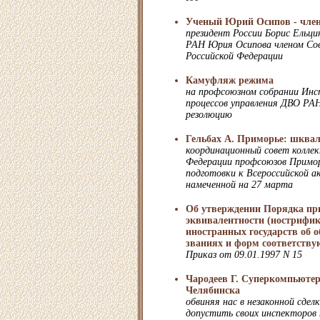
Ученый Юрий Осипов - член
президент России Борис Ельци
РАН Юрия Осипова членом Со
Российской Федерации
Камуфляж режима
на профсоюзном собрании Ин
процессов управления ДВО РАН
резолюцию
Гельбах А. Приморье: шквал
координационный совет колле
Федерации профсоюзов Приморс
подготовки к Всероссийской а
намеченной на 27 марта
Об утверждении Порядка пр
эквивалентности (нострифи
иностранных государств об 
званиях и форм соответству
Приказ от 09.01.1997 N 15
Чародеев Г. Суперкомпьюте
Челябинска
обвиняя нас в незаконной сде
допустить своих инспекторов 