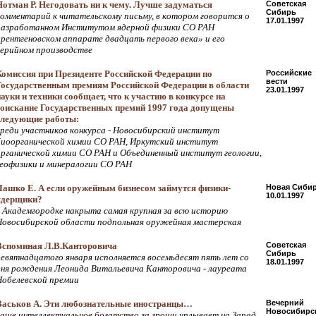
Нотман Р. Негодовать ни к чему. Лучше задуматься
Советская
Сибирь
комментарий к читательскому письму, в котором говорится о
17.01.1997
разработанном Институтом ядерной физики СО РАН
«рентгеновском аппарате двадцать первого века» и его
серийном производстве
Комиссия при Президенте Российской Федерации по
Российские
вести
Государственным премиям Российской Федерации в области
23.01.1997
науки и техники сообщает, что к участию в конкурсе на
соискание Государственных премий 1997 года допущены
следующие работы:
среди участников конкурса - Новосибирский институт
биоорганической химии СО РАН, Иркутский институт
органической химии СО РАН и Объединенный институт геологии,
геофизики и минералогии СО РАН
Лашко Е. А если оружейным бизнесом займутся физики-
Новая Сиби
10.01.1997
ядерщики?
в Академгородке накрыта самая крупная за всю историю
Новосибирской области подпольная оружейная мастерская
Вспоминая Л.В.Канторовича
Советская
Сибирь
девятнадцатого января исполняется восемьдесят пять лет со
18.01.1997
дня рождения Леонида Витальевича Канторовича - лауреата
Нобелевской премии
Васьков А. Эти любознательные иностранцы…
Вечерний
Новосибирс
наше интеллектуальное богатство за гроши уплывает на Запад