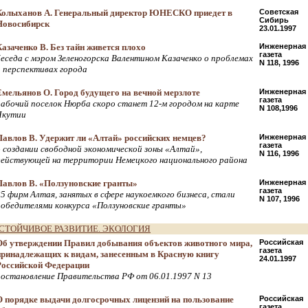
Колыханов А. Генеральный директор ЮНЕСКО приедет в
Советская
Сибирь
Новосибирск
23.01.1997
Казаченко В. Без тайн живется плохо
Инженерная
газета
беседа с мэром Зеленогорска Валентином Казаченко о проблемах
N 118, 1996
и перспективах города
Емельянов О. Город будущего на вечной мерзлоте
Инженерная
газета
рабочий поселок Нюрба скоро станет 12-м городом на карте
N 108,1996
Якутии
Павлов В. Удержит ли «Алтай» российских немцев?
Инженерная
газета
о создании свободной экономической зоны «Алтай»,
N 116, 1996
действующей на территории Немецкого национального района
Павлов В. «Ползуновские гранты»
Инженерная
газета
25 фирм Алтая, занятых в сфере наукоемкого бизнеса, стали
N 107, 1996
победителями конкурса «Ползуновские гранты»
СТОЙЧИВОЕ РАЗВИТИЕ. ЭКОЛОГИЯ
Об утверждении Правил добывания объектов животного мира,
Российская
газета
принадлежащих к видам, занесенным в Красную книгу
24.01.1997
Российской Федерации
постановление Правительства РФ от 06.01.1997 N 13
О порядке выдачи долгосрочных лицензий на пользование
Российская
газета