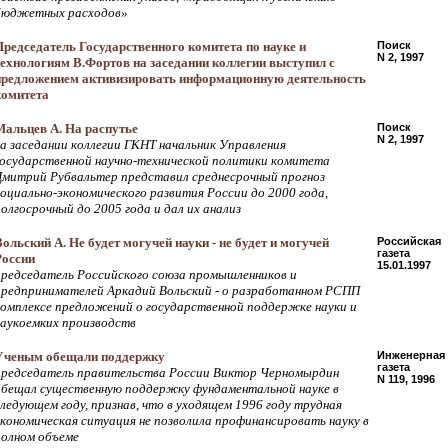
бюджетных расходов»
Председатель Государственного комитета по науке и
Поиск
N 2, 1997
технологиям В.Фортов на заседании коллегии выступил с
предложением активизировать информационную деятельность
комитета
Мальцев А. На распутье
Поиск
N 2, 1997
на заседании коллегии ГКНТ начальник Управления
государственной научно-технической политики комитета
Дмитрий Рубвальтер представил среднесрочный прогноз
социально-экономического развития России до 2000 года,
долгосрочный до 2005 года и дал их анализ
Вольский А. Не будет могучей науки - не будет и могучей
Российская
газета
России
15.01.1997
председатель Российского союза промышленников и
предпринимателей Аркадий Вольский - о разработанном РСПП
комплексе предложений о государственной поддержке науки и
наукоемких производств
Ученым обещали поддержку
Инженерная
газета
председатель правительства России Виктор Черномырдин
N 119, 1996
обещал существенную поддержку фундаментальной науке в
следующем году, признав, что в уходящем 1996 году трудная
экономическая ситуация не позволила профинансировать науку в
полном объеме