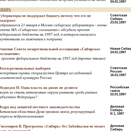
04.01.1997
ИБИРЬ
Губернаторы не поддержат бюджет, потому что его не
Советская
Сибирь
выдержат
23.01.1997
собравшиеся 21 января в Москве сибирские губернаторы - члены
совета МА «Сибирское соглашение» обсудили проект
федерального бюджета на 1997 год, в котором оказались
неучтенными их замечания и поправки
Решение Совета межрегиональной ассоциации «Сибирское
Новая Сиби
24.01.1997
соглашение»
о проекте федерального бюджета на 1997 год (третье чтение)
Итоги региональных выборов
Советская
Россия
экспертная оценка специалистов Центра исследований
16.01.1997
политической культуры России
Медведев Н. Одна власть на двоих не делится
Российская
газета
могут ли стать автономные округа равными среди равных
22.01.1997
субъектов Федерации?
Недра под защитой местного законодательства
Деловая
Сибирь
Читинская областная Дума приняла закон, регулирующий
N 1, 1997
вопросы недропользования
Тихомиров В. Программа «Сибирь» без Забайкалья не может
Деловая
Сибирь
быть полноценной