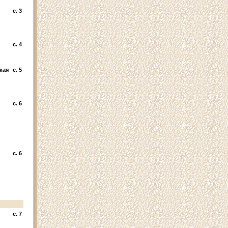
c. 3
c. 4
кая
c. 5
c. 6
c. 6
c. 7