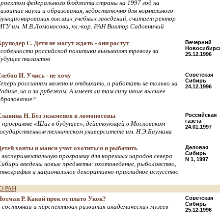
проектом федерального бюджета страны на 1997 год на
развитие науки и образования, недостаточно для нормального
функционирования высших учебных заведений, считает ректор
МГУ им. М.В.Ломоносова, чл.-кор. РАН Виктор Садовничий
Круподер С. Дети не могут ждать - они растут
Вечерний
Новосибирс
особенности российской политики вызывают тревогу за
25.12.1996
будущее талантов
Глебов И. Учись - не хочу
Советская
Сибирь
Теперь россиянам можно и отдыхать, и работать не только на
24.12.1996
Родине, но и за рубежом. А имеет ли там силу наше высшее
образование?
Славина Н. Без экзаменов в ломоносовы
Российская
газета
о программе «Шаг в будущее», действующей в Московском
24.01.1997
государственном техническом университете им. Н.Э.Баумана
Детей ханты и манси учат охотиться и рыбачить
Деловая
Сибирь
в экспериментальную программу для коренных народов севера
N 1, 1997
Сибири введены новые предметы: охотоведение, рыболовство,
этнография и национальное декоративно-прикладное искусство
О РАН
Нотман Р. Какой прок от плато Укок?
Советская
Сибирь
о состоянии и перспективах развития академических музеев
25.12.1996