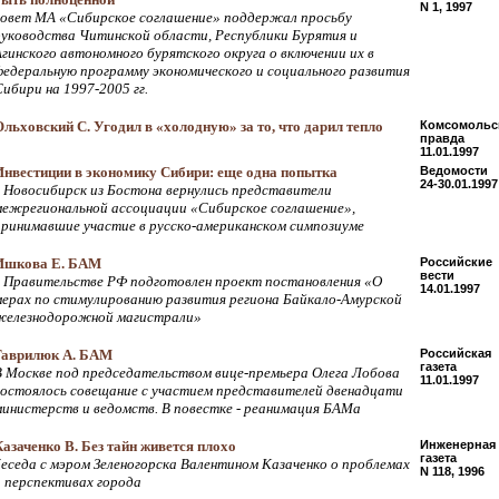
N 1, 1997
совет МА «Сибирское соглашение» поддержал просьбу
руководства Читинской области, Республики Бурятия и
Агинского автономного бурятского округа о включении их в
федеральную программу экономического и социального развития
Сибири на 1997-2005 гг.
Ольховский С. Угодил в «холодную» за то, что дарил тепло
Комсомольс
правда
11.01.1997
Инвестиции в экономику Сибири: еще одна попытка
Ведомости
24-30.01.1997
в Новосибирск из Бостона вернулись представители
межрегиональной ассоциации «Сибирское соглашение»,
принимавшие участие в русско-американском симпозиуме
Ишкова Е. БАМ
Российские
вести
в Правительстве РФ подготовлен проект постановления «О
14.01.1997
мерах по стимулированию развития региона Байкало-Амурской
железнодорожной магистрали»
Гаврилюк А. БАМ
Российская
газета
В Москве под председательством вице-премьера Олега Лобова
11.01.1997
состоялось совещание с участием представителей двенадцати
министерств и ведомств. В повестке - реанимация БАМа
Казаченко В. Без тайн живется плохо
Инженерная
газета
беседа с мэром Зеленогорска Валентином Казаченко о проблемах
N 118, 1996
и перспективах города