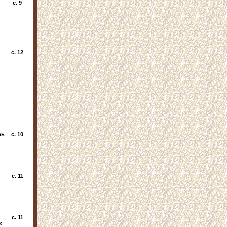
c. 9
c. 12
рь
c. 10
c. 11
c. 11
к