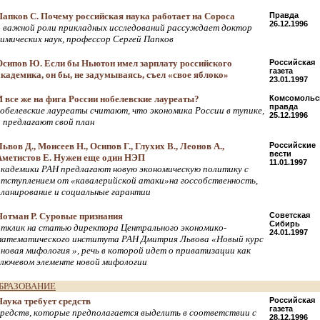
Папков С. Почему российская наука работает на Сороса
Правда
26.12.1996
о важной роли прикладных исследований рассуждает доктор
химических наук, профессор Сергей Папков
Осипов Ю. Если бы Ньютон имел зарплату российского
Российская
газета
академика, он бы, не задумываясь, съел «свое яблоко»
23.01.1997
И все же на фига России нобелевские лауреаты?
Комсомольс
правда
нобелевские лауреаты считают, что экономика России в тупике,
25.12.1996
и предлагают свой план
ьвов Д., Моисеев Н., Осипов Г., Глухих В., Леонов А.,
Российские
вести
Аметистов Е. Нужен еще один НЭП
11.01.1997
академики РАН предлагают новую экономическую политику с
отступлением от «кавалерийской атаки»на госсобственность,
планирование и социальные гарантии
Нотман Р. Суровые признания
Советская
Сибирь
отклик на статью директора Центрального экономико-
24.01.1997
математического института РАН Дмитрия Львова «Новый курc
- новая мифология », речь в которой идет о приватизации как
ключевом элементе новой мифологии
БРАЗОВАНИЕ
Наука требует средств
Российская
газета
средств, которые предполагается выделить в соответствии с
28.12.1996