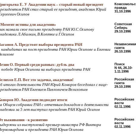
Григорьева Е. У Академии наук – старый новый президент
Комсомольс
правда
президентом РАН стал старый ее президент, академик Юрий
31.10.1996
Сергеевич Осипов
«Момент истины для академии»
Советская
Сибирь
так назвали свое письмо президенту РАН Ю.С.Осипову
29.10.1996
академики Л.Абалкин, В.Коптюг и Г.Осипов
Ваганов А. Предстоят выборы президента РАН
Независима
газета
о кандидатах на пост президента РАН Юрии Осипове и Евгении
26.10.1996
Велихове
Лезин О. Первый среди равных: дубль два
Поиск
N 44, 26.10-
о победе Юрия Осипова на выборах президента РАН
1.11.1996
Велихов Е.П. Вот это задачка, академики!
Российская
газета
об итогах деятельности РАН Юрий Коноров беседовал с вице-
29.10.1996
президентом РАН Евгением Павловичем Велиховым
Коноров Ю. Академия подводит итоги
Российские
вести
на Общем собрании РАН с отчетным докладом о деятельности
02.11.1996
академии за 5 лет выступил президент РАН Юрий Осипов
От выживания - к развитию
Российские
вести
выдержки из выступлений премьер-министра РФ Виктора
02.11.1996
Черномырдина и президента РАН Юрия Осипова