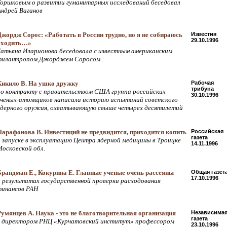
Горшковым о развитии гуманитарных исследований беседовал
Андрей Ваганов
Джордж Сорос: «Работать в России трудно, но я не собираюсь
Известия
29.10.1996
уходить…»
Татьяна Иларионова беседовала с известным американским
филантропом Джорджем Соросом
Кикило В. На ушко дружку
Рабочая
трибуна
по контракту с правительством США группа российских
30.10.1996
ученых-атомщиков написала историю испытаний советского
ядерного оружия, охватывающую свыше четырех десятилетий
Парафонова В. Инвестиций не предвидится, приходится копить
Российская
газета
о запуске в эксплуатацию Центра ядерной медицины в Троицке
14.11.1996
Московской обл.
Брандман Е., Кокурина Е. Главные ученые очень рассеяны
Общая газет
17.10.1996
о результатах государственной проверки расходования
финансов РАН
Румянцев А. Наука - это не благотворительная организация
Независима
газета
с директором РНЦ «Курчатовский институт» профессором
23.10.1996