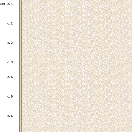
кая
c. 1
c. 1
я
c. 2
c. 3
c. 4
c. 5
c. 6