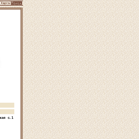
кая
c. 1