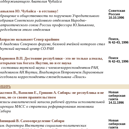
поддерживающего Анатолия Чубайса
Завьялов Ю. Чубайса - в отставку!
Советская
Россия
обращение к общественности по поручению Учредительного
10.10.1996
собрания Советского районного отделения Народно-
патриотического союза России профессора Ю.Завьялова,
председателя этого отделения
Напрасно называют Север крайним
Поиск,
N 42-43, 1996
об Академии Северного форума, базовой ячейкой которого стал
Якутский научный центр СО РАН
Ларионов В.П. Достояние республики - это не только алмазы,
Поиск
N 42-43, 1996
которыми так богата Якутия, но и ее наука
о состоянии якутской науки с членом-корреспондентом РАН,
академиком АН Якутии, Владимиром Петровичем Ларионовым
беседовали корреспонденты еженедельника «Поиск»
ИБИРЬ
Аксенов В., Вавилин Е., Гришин А. Сибирь: не республика и не
Новая
сибирская
зона, но со своим правительством
газета
тезисы аналитической записки рабочей группы исполнительной
14.11.1996
дирекции МАСС о стратегии реформирования экономики
Сибири
Липицкий В. Самоопределение Сибири
Новая
сибирская
зам. директора Института социально-политических
газета