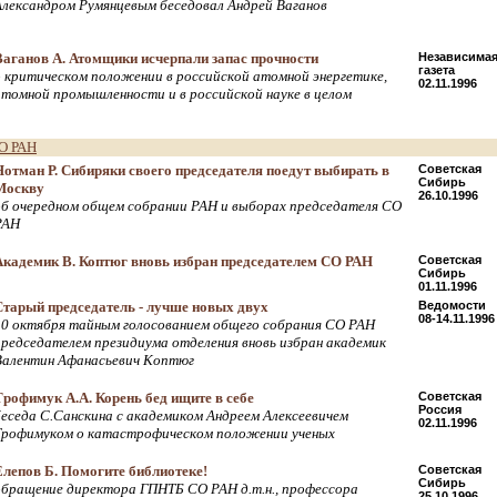
Александром Румянцевым беседовал Андрей Ваганов
Ваганов А. Атомщики исчерпали запас прочности
Независима
газета
о критическом положении в российской атомной энергетике,
02.11.1996
атомной промышленности и в российской науке в целом
О РАН
Нотман Р. Сибиряки своего председателя поедут выбирать в
Советская
Сибирь
Москву
26.10.1996
об очередном общем собрании РАН и выборах председателя СО
РАН
Академик В. Коптюг вновь избран председателем СО РАН
Советская
Сибирь
01.11.1996
Старый председатель - лучше новых двух
Ведомости
08-14.11.1996
30 октября тайным голосованием общего собрания СО РАН
председателем президиума отделения вновь избран академик
Валентин Афанасьевич Коптюг
Трофимук А.А. Корень бед ищите в себе
Советская
Россия
беседа С.Санскина с академиком Андреем Алексеевичем
02.11.1996
Трофимуком о катастрофическом положении ученых
Елепов Б. Помогите библиотеке!
Советская
Сибирь
обращение директора ГПНТБ СО РАН д.т.н., профессора
25.10.1996