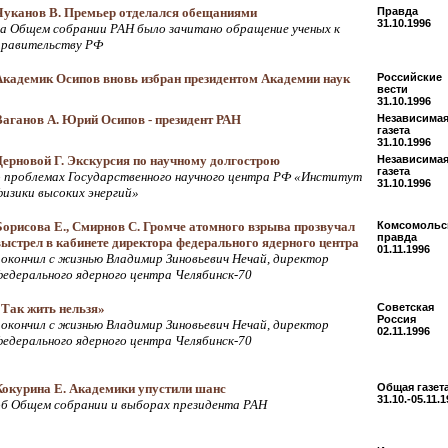
Чуканов В. Премьер отделался обещаниями
Правда
31.10.1996
на Общем собрании РАН было зачитано обращение ученых к
правительству РФ
Академик Осипов вновь избран президентом Академии наук
Российские
вести
31.10.1996
Ваганов А. Юрий Осипов - президент РАН
Независима
газета
31.10.1996
Дерновой Г. Экскурсия по научному долгострою
Независима
газета
о проблемах Государственного научного центра РФ «Институт
31.10.1996
физики высоких энергий»
Борисова Е., Смирнов С. Громче атомного взрыва прозвучал
Комсомольс
правда
выстрел в кабинете директора федерального ядерного центра
01.11.1996
покончил с жизнью Владимир Зиновьевич Нечай, директор
федерального ядерного центра Челябинск-70
«Так жить нельзя»
Советская
Россия
покончил с жизнью Владимир Зиновьевич Нечай, директор
02.11.1996
федерального ядерного центра Челябинск-70
Кокурина Е. Академики упустили шанс
Общая газет
31.10.-05.11.
об Общем собрании и выборах президента РАН