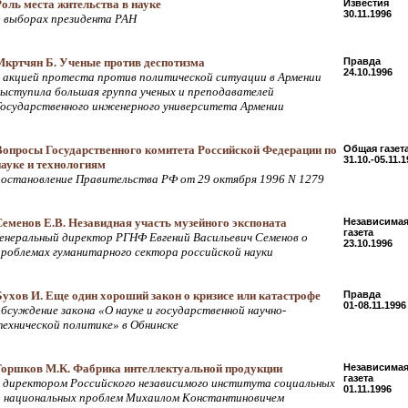
Роль места жительства в науке
Известия
30.11.1996
о выборах президента РАН
Мкртчян Б. Ученые против деспотизма
Правда
24.10.1996
с акцией протеста против политической ситуации в Армении
выступила большая группа ученых и преподавателей
Государственного инженерного университета Армении
Вопросы Государственного комитета Российской Федерации по
Общая газет
31.10.-05.11.
науке и технологиям
постановление Правительства РФ от 29 октября 1996 N 1279
Семенов Е.В. Незавидная участь музейного экспоната
Независима
газета
генеральный директор РГНФ Евгений Васильевич Семенов о
23.10.1996
проблемах гуманитарного сектора российской науки
Бухов И. Еще один хороший закон о кризисе или катастрофе
Правда
01-08.11.1996
обсуждение закона «О науке и государственной научно-
технической политике» в Обнинске
Горшков М.К. Фабрика интеллектуальной продукции
Независима
газета
с директором Российского независимого института социальных
01.11.1996
и национальных проблем Михаилом Константиновичем