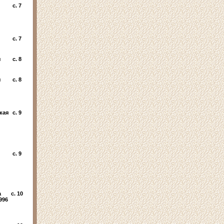
c. 7
c. 7
я
c. 8
я
c. 8
кая
c. 9
c. 9
а
c. 10
1996