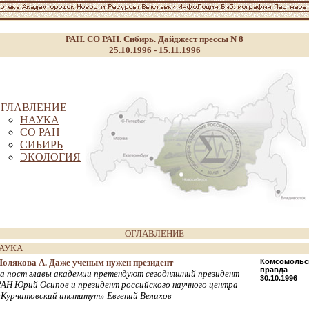
РАН. СО РАН. Сибирь. Дайджест прессы N 8
25.10.1996 - 15.11.1996
ГЛАВЛЕНИЕ
НАУКА
СО РАН
СИБИРЬ
ЭКОЛОГИЯ
ОГЛАВЛЕНИЕ
АУКА
Полякова А. Даже ученым нужен президент
Комсомольс
правда
на пост главы академии претендуют сегодняшний президент
30.10.1996
РАН Юрий Осипов и президент российского научного центра
«Курчатовский институт» Евгений Велихов