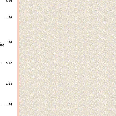
c. 10
c. 10
а
c. 10
1996
я
c. 12
c. 13
я
c. 14