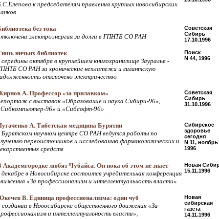
Б.С.Елепова к председателям правления крупных новосибирских
банков
Библиотека без тока
Советская
Сибирь
отключена электроэнергия за долги в ГПНТБ СО РАН
17.10.1996
Тишь ничьих библиотек
Поиск
N 44, 1996
с середины октября в крупнейшем книгохранилище Зауралья -
ГПНТБ СО РАН за хронические неплатежи и гигантскую
задолженность отключено электричество
Жирнов А. Профессор «за прилавком»
Советская
Сибирь
репортаж с выставок «Образование и наука Сибири-96»,
31.10.1996
«Сибкомпьютер-96» и «Сибсофт-96»
Пугаченко А. Тибетская медицина Бурятии
Сибирское
здоровье
в Бурятском научном центре СО РАН ведутся работы по
сегодня
изучению первоисточников и исследованию фармакологических и
N 11, ноябрь
лекарственных средств
1996
В Академгородке любят Чубайса. Он пока об этом не знает
Новая Сиби
15.11.1996
в декабре в Новосибирске состоится учредительная конференция
движения «За профессионализм и интеллектуальность власти»
Юкечев В. Единица профессионализма: один чуб
Новая
сибирская
о создании в Новосибирске общественного движения «За
газета
профессионализм и интеллектуальность власти»,
14.11.1996