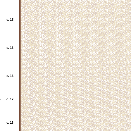
c. 15
c. 16
c. 16
а
c. 17
я
c. 18