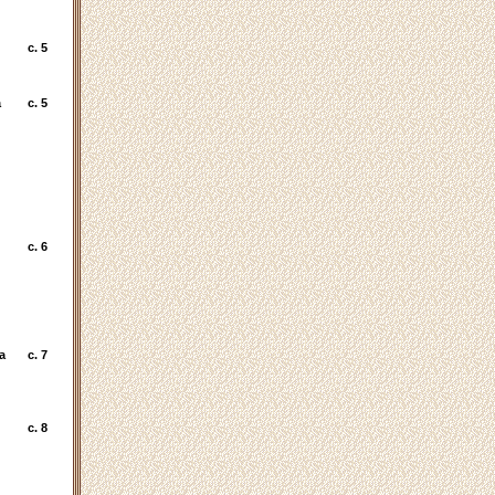
c. 5
а
c. 5
c. 6
а
c. 7
c. 8