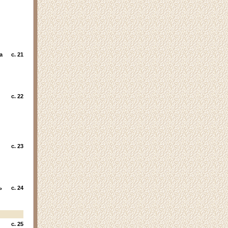
а
c. 21
c. 22
c. 23
ь
c. 24
c. 25