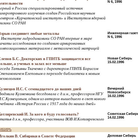
N 6, 1996
деятельности
первый в России специализированный источник
синхротронного излучения создан Российским научным
центром «Курчатовский институт» и Институтом ядерной
физики СО РАН
Взрыв соединяет любые металлы
Инженерная газет
N 6, 1996
в Институте гидродинамики СО РАН впервые в мире
начаты исследования по созданию армированных
композиционных материалов с металлической матрицей
Елепов Б.С. Докторских в ГПНТБ защищается все
Новая Сибирь
15.02.1996
больше, а ученых в залах все меньше
беседа Татьяны Ткаченко с директором ГПНТБ Борисом
Степановичем Елеповым о переходе библиотеки к новым
технологиям
Кузнецов И.С. С семнадцатого до наших дней
Вечерний
Новосибирск
Людмила Кузменкина беседовала с д.и.н., профессором НГУ
16.02.1996
И.С.Кузнецовым, одним из авторов вышедшего в свет нового
учебника «История России с 1917 года до наших дней»
Котляревский И. За кого я буду голосовать?
Советская Сибир
14.02.1996
статья д.х.н., профессора, участника ВОВ И.Котляревского
ИБИРЬ
Иголкин В. Сибиряки в Совете Федерации
Деловая Сибирь