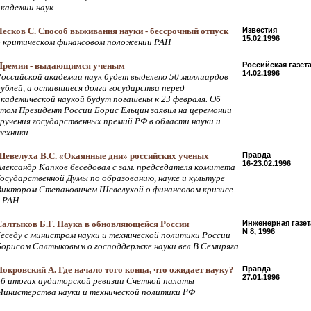
академии наук
Лесков С. Способ выживания науки - бессрочный отпуск
Известия
15.02.1996
о критическом финансовом положении РАН
Премии - выдающимся ученым
Российская газет
14.02.1996
Российской академии наук будет выделено 50 миллиардов
рублей, а оставшиеся долги государства перед
академической наукой будут погашены к 23 февраля. Об
этом Президент России Борис Ельцин заявил на церемонии
вручения государственных премий РФ в области науки и
техники
Шевелуха В.С. «Окаянные дни» российских ученых
Правда
16-23.02.1996
Александр Капков беседовал с зам. председателя комитета
Государственной Думы по образованию, науке и культуре
Виктором Степановичем Шевелухой о финансовом кризисе
в РАН
Салтыков Б.Г. Наука в обновляющейся России
Инженерная газет
N 8, 1996
беседу с министром науки и технической политики России
Борисом Салтыковым о господдержке науки вел В.Семиряга
Покровский А. Где начало того конца, что ожидает науку?
Правда
27.01.1996
об итогах аудиторской ревизии Счетной палаты
Министерства науки и технической политики РФ