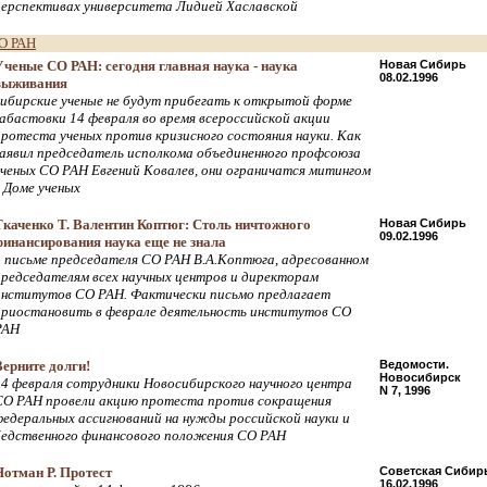
перспективах университета Лидией Хаславской
О РАН
Ученые СО РАН: сегодня главная наука - наука
Новая Сибирь
08.02.1996
выживания
сибирские ученые не будут прибегать к открытой форме
забастовки 14 февраля во время всероссийской акции
протеста ученых против кризисного состояния науки. Как
заявил председатель исполкома объединенного профсоюза
ученых СО РАН Евгений Ковалев, они ограничатся митингом
в Доме ученых
Ткаченко Т. Валентин Коптюг: Столь ничтожного
Новая Сибирь
09.02.1996
финансирования наука еще не знала
о письме председателя СО РАН В.А.Коптюга, адресованном
председателям всех научных центров и директорам
институтов СО РАН. Фактически письмо предлагает
приостановить в феврале деятельность институтов СО
РАН
Верните долги!
Ведомости.
Новосибирск
14 февраля сотрудники Новосибирского научного центра
N 7, 1996
СО РАН провели акцию протеста против сокращения
федеральных ассигнований на нужды российской науки и
бедственного финансового положения СО РАН
Нотман Р. Протест
Советская Сибир
16.02.1996