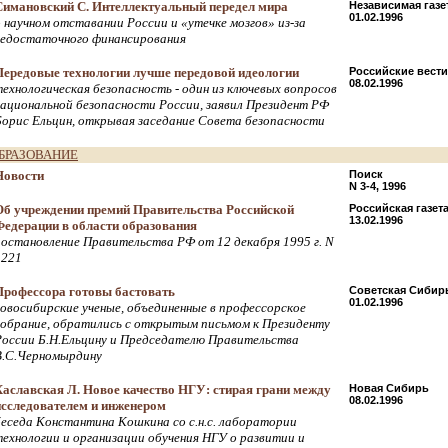
Симановский С. Интеллектуальный передел мира
Независимая газе
01.02.1996
о научном отставании России и «утечке мозгов» из-за
недостаточного финансирования
Передовые технологии лучше передовой идеологии
Российские вести
08.02.1996
технологическая безопасность - один из ключевых вопросов
национальной безопасности России, заявил Президент РФ
Борис Ельцин, открывая заседание Совета безопасности
БРАЗОВАНИЕ
Новости
Поиск
N 3-4, 1996
Об учреждении премий Правительства Российской
Российская газет
13.02.1996
Федерации в области образования
постановление Правительства РФ от 12 декабря 1995 г. N
1221
Профессора готовы бастовать
Советская Сибир
01.02.1996
новосибирские ученые, объединенные в профессорское
собрание, обратились с открытым письмом к Президенту
России Б.Н.Ельцину и Председателю Правительства
В.С.Черномырдину
Хаславская Л. Новое качество НГУ: стирая грани между
Новая Сибирь
08.02.1996
исследователем и инженером
беседа Константина Кошкина со с.н.с. лаборатории
технологии и организации обучения НГУ о развитии и