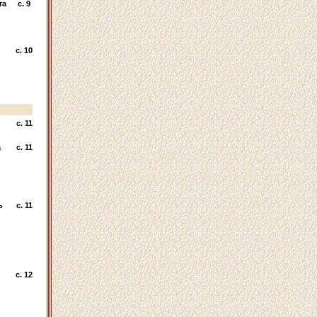
та
c. 9
c. 10
c. 11
а
c. 11
ь
c. 11
c. 12