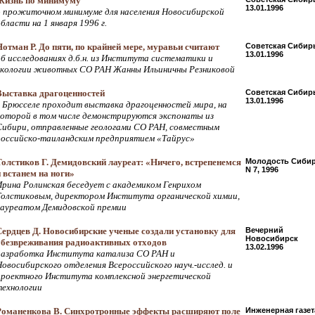
Жизнь по минимуму
13.01.1996
о прожиточном минимуме для населения Новосибирской
бласти на 1 января 1996 г.
Нотман Р. До пяти, по крайней мере, муравьи считают
Советская Сибир
13.01.1996
об исследованиях д.б.н. из Института систематики и
экологии животных СО РАН Жанны Ильиничны Резниковой
Выставка драгоценностей
Советская Сибир
13.01.1996
в Брюсселе проходит выставка драгоценностей мира, на
которой в том числе демонстрируются экспонаты из
Сибири, отправленные геологами СО РАН, совместным
российско-таиландским предприятием «Тайрус»
Толстиков Г. Демидовский лауреат: «Ничего, встрепенемся
Молодость Сиби
N 7, 1996
и встанем на ноги»
Ирина Ролинская беседует с академиком Генрихом
Толстиковым, директором Института органической химии,
лауреатом Демидовской премии
Сердцев Д. Новосибирские ученые создали установку для
Вечерний
Новосибирск
обезвреживания радиоактивных отходов
13.02.1996
разработка Института катализа СО РАН и
Новосибирского отделения Всероссийского науч.-исслед. и
проектного Института комплексной энергетической
технологии
Романенкова В. Синхротронные эффекты расширяют поле
Инженерная газет