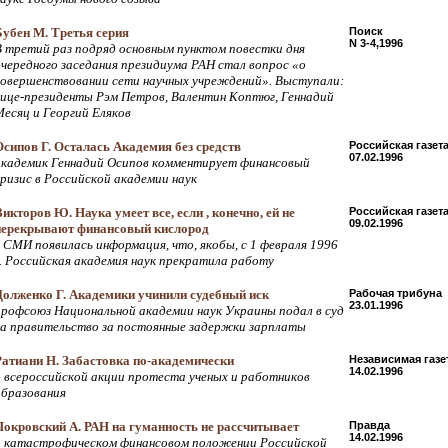
Бубен М. Третья серия
Поиск
N 3-4,1996
В третий раз подряд основным пунктом повестки дня
очередного заседания президиума РАН стал вопрос «о
совершенствовании сети научных учреждений». Выступали:
вице-президенты Рэм Петров, Валентин Коптюг, Геннадий
Месяц и Георгий Еляков
Осипов Г. Осталась Академия без средств
Российская газет
07.02.1996
академик Геннадий Осипов комментирует финансовый
кризис в Российской академии наук
Викторов Ю. Наука умеет все, если , конечно, ей не
Российская газет
09.02.1996
перекрывают финансовый кислород
в СМИ появилась информация, что, якобы, с 1 февраля 1996
г. Российская академия наук прекратила работу
Долженко Г. Академики учинили судебный иск
Рабочая трибуна
23.01.1996
профсоюз Национальной академии наук Украины подал в суд
на правительство за постоянные задержки зарплаты
Ратиани Н. Забастовка по-академически
Независимая газе
14.02.1996
о всероссийской акции протеста ученых и работников
образования
Покровский А. РАН на гуманность не рассчитывает
Правда
14.02.1996
о катастрофическом финансовом положении Российской