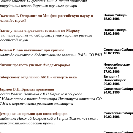
о состоявшейся 14 февраля 1996 г. акции протеста
сотрудников новосибирского научного центра
Ткаченко Т. Отправит ли Минфин российскую науку в
Новая Сибирь
15.02.1996
полный отпуск?
Бытие ученых определяет сознание по Марксу
Новая Сибирь
15.02.1996
о митинге протеста сибирских ученых против развала
российской науки
Нотман Р. Как выживают при кризисе
Советская Сибир
16.02.1996
анализ документов о бедственном положении РАН и СО РАН
Митинг протеста ученых Академгородка
Новосибирские
новости
17.02.1996
Сибирскому отделению АМН - четверть века
Вечерний
Новосибирск
20.02.1996
Пармон В.Н. Бразды правления
Советская Сибир
24.01.1996
беседа Ролена Нотмана с В.Н.Пармоном об уходе
К.И.Замараева с поста директора Института катализа СО
РАН и о перспективах развития института
Демидовские премии для новосибирцев
Советская Сибир
10.02.1996
академики Николай Покровский и Генрих Толстиков стали
лауреатами Демидовской премии
Советская Сибир