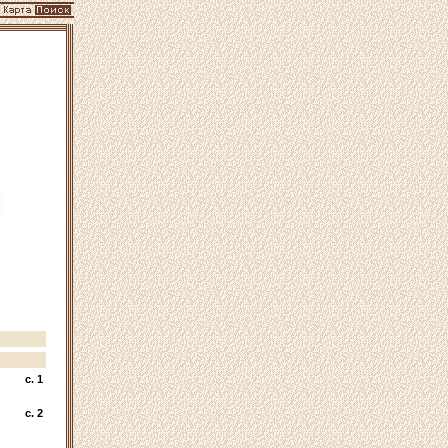
c. 1
c. 2