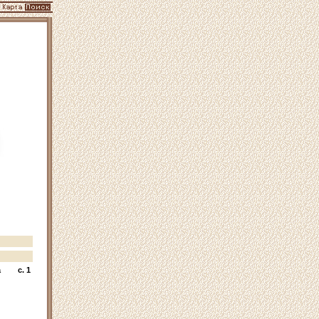
а
c. 1