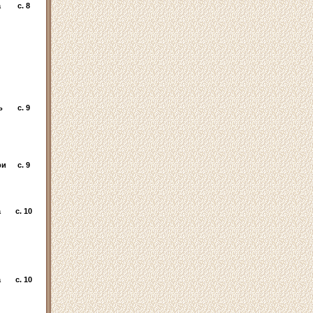
а
c. 8
ь
c. 9
ри
c. 9
а
c. 10
а
c. 10