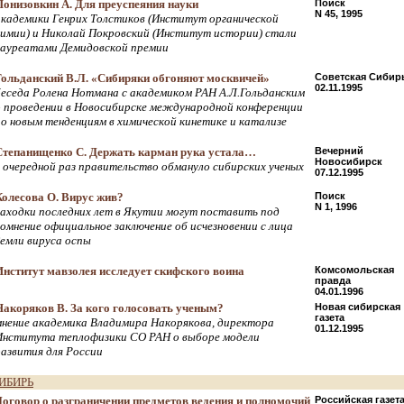
Понизовкин А. Для преуспеяния науки
Поиск
N 45, 1995
академики Генрих Толстиков (Институт органической
химии) и Николай Покровский (Институт истории) стали
лауреатами Демидовской премии
Гольданский В.Л. «Сибиряки обгоняют москвичей»
Советская Сибир
02.11.1995
беседа Ролена Нотмана с академиком РАН А.Л.Гольданским
о проведении в Новосибирске международной конференции
по новым тенденциям в химической кинетике и катализе
Степанищенко С. Держать карман рука устала…
Вечерний
Новосибирск
в очередной раз правительство обмануло сибирских ученых
07.12.1995
Колесова О. Вирус жив?
Поиск
N 1, 1996
находки последних лет в Якутии могут поставить под
сомнение официальное заключение об исчезновении с лица
Земли вируса оспы
Институт мавзолея исследует скифского воина
Комсомольская
правда
04.01.1996
Накоряков В. За кого голосовать ученым?
Новая сибирская
газета
мнение академика Владимира Накорякова, директора
01.12.1995
Института теплофизики СО РАН о выборе модели
развития для России
ИБИРЬ
Договор о разграничении предметов ведения и полномочий
Российская газет