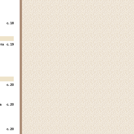
c. 18
ета
c. 19
c. 20
а
c. 20
c. 20