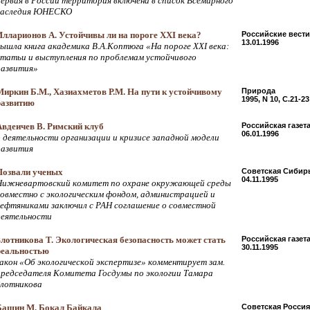
первая в России территория включена в список Всемирного
наследия ЮНЕСКО
Илларионов А. Устойчивы ли на пороге XXI века?
Российские вести
13.01.1996
вышла книга академика В.А.Коптюга «На пороге XXI века:
статьи и выступления по проблемам устойчивого
развития»
Миркин Б.М., Хазиахметов Р.М. На пути к устойчивому
Природа
1995, N 10, С.21-23
развитию
Авдеичев В. Римский клуб
Российская газет
06.01.1996
о деятельности организации и кризисе западной модели
развития
Позвали ученых
Советская Сибир
04.11.1995
Нижневартовский комитет по охране окружающей среды
совместно с экологическим фондом, администрацией и
нефтяниками заключил с РАН соглашение о совместной
деятельности
Злотникова Т. Экологическая безопасность может стать
Российская газет
30.11.1995
реальностью
закон «Об экологической экспертизе» комментирует зам.
председателя Комитета Госдумы по экологии Тамара
Злотникова
Башин М. Бокал Байкала
Советская Россия