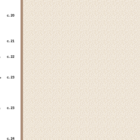
c. 20
c. 21
а
c. 22
ь
c. 23
а
c. 23
c. 24