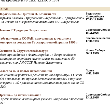
Указ Президента РФ от 31.12.1995 N 1344
О РАН
Ибрагимова З., Притвиц Н. Без пяти сто
Ведомости.
Новосибирск
отрывки из книги «Треугольник Лаврентьева», приуроченной
17-23.11.1995
к 95-летию со дня рождения академика М.А.Лаврентьева
Нотман Р. Традиции Лаврентьева
Советская Сибир
18.11.1995
Работы ученых СО РАН, допущенные к участию в
Российские вести
17.01.1996
конкурсе на соискание Государственной премии 1996 г.
Костиков Л. Струя светлой лазури
Новая Сибирь
30.11.1995
обзор прошедшего в Академгородке 14 Всероссийского
семинара по струйным технологиям, посвященного 80-
летию чл.-кор. АН СССР Николая Желтухина
Колесова О. О пользе использования
Поиск
N 48, 1995
два воистину рыночных решения принял президиум СО РАН -
«Об использовании производственных площадей в научных
центрах» и «О правах на использование товарного знака СО
РАН»
Премия… до пяти миллионов
Советская Сибир
23.11.1995
о премиях имени выдающихся ученых Сибирского отделения
РАН