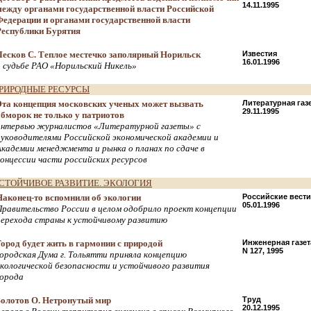
14.11.1995
между органами государственной власти Российской
Федерации и органами государственной власти
Республики Бурятия
Лесков С. Теплое местечко заполярный Норильск
Известия
16.01.1996
о судьбе РАО «Норильский Никель»
РИРОДНЫЕ РЕСУРСЫ
Эта концепция московских ученых может вызвать
Литературная газ
29.11.1995
обморок не только у патриотов
интервью журналистов «Литературной газеты» с
руководителями Российской экономической академии и
Академии менеджмента и рынка о планах по сдаче в
концессии части российских ресурсов
СТОЙЧИВОЕ РАЗВИТИЕ. ЭКОЛОГИЯ
Наконец-то вспомнили об экологии
Российские вести
05.01.1996
Правительство России в целом одобрило проект концепции
перехода страны к устойчивому развитию
Город будет жить в гармонии с природой
Инженерная газет
N 127, 1995
городская Дума г. Тольятти приняла концепцию
экологической безопасности и устойчивого развития
города
Золотов О. Нетронутый мир
Труд
20.12.1995