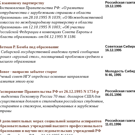
К взаимному партнерству
Российская газет
19.12.1995
Постановления Правительства РФ: «О развитии
сотрудничества с зарубежными странами в области
образования» от 28.10.1995 N 1039; «О Межведомственной
комиссии по международному партнерству в области
образования» от 12.10.1995 N 1003; «Об участии
Российской Федерации в конвенциях Совета Европы в
области образования» от 04.12.1995 N 1186
Нотман Р. Бомба под образование
Советская Сибир
16.12.1995
в Сибирской государственной академии путей сообщения
прошел «круглый стол», посвященный проблемам среднего и
высшего образования
Новое - напрасно забытое старое
Молодость Сиби
N 46, 1995
Ученый совет НГУ определил основные направления
развития этого вуза
Распоряжение Правительства РФ от 26.12.1995 N 1754-р
Российская газет
06.01.1996
о выделении Госкомвузу России 70 тыс. долларов США для
осуществления доплат к стипендиям российских студентов,
аспирантов и стажеров, командированных в зарубежные
страны
О дополнительных мерах социальной защиты аспирантов
Российская газет
11.01.1996
образовательных учреждений высшего профессиональого
образования и научно-исследовательских учреждений РФ