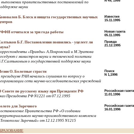
N 49, 1995
о выполнении правительственных постановлений по
поддержке науки
Коновалов Б. Блеск и нищета государственных научных
Известия
15.11.1995
центров
РФФИ отчитался за три года работы
Новая газета
05.11.1995
Салтыков Б.Г. Постановления появились - уцелеет ли
Правда
21.12.1995
наука?
корреспонденты «Правды» А.Покровский и М.Эратова
беседуют с министром науки и технической политики
Б.Г.Салтыковым о государственной поддержке науки
Лезин О. Болотные страсти
Поиск
N 1,1996
в президиуме РАН начались слушания по вопросу о
реорганизации сети научно-исследовательских учреждений
О Совете по русскому языку при Президенте РФ
Российская газет
11.01.1996
указ Президента РФ N1221 от 07.12.1995
Золото для Заречного
Российская газет
16.01.1996
постановление Правительства РФ «О создании
территориального научно-производственного комплекса
«Технополис Заречный» от 12.12.1995 N1215
БРАЗОВАНИЕ