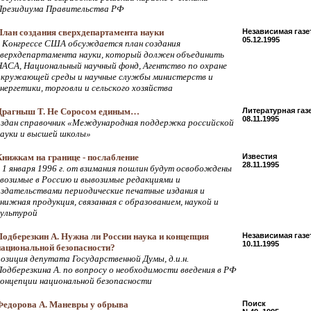
Президиума Правительства РФ
План создания сверхдепартамента науки
Независимая газе
05.12.1995
в Конгрессе США обсуждается план создания
сверхдепартамента науки, который должен объединить
НАСА, Национальный научный фонд, Агентство по охране
окружающей среды и научные службы министерств и
энергетики, торговли и сельского хозяйства
Драгныш Т. Не Соросом единым…
Литературная газ
08.11.1995
издан справочник «Международная поддержка российской
науки и высшей школы»
Книжкам на границе - послабление
Известия
28.11.1995
с 1 января 1996 г. от взимания пошлин будут освобождены
ввозимые в Россию и вывозимые редакциями и
издательствами периодические печатные издания и
книжная продукция, связанная с образованием, наукой и
культурой
Подберезкин А. Нужна ли России наука и концепция
Независимая газе
10.11.1995
национальной безопасности?
позиция депутата Государственной Думы, д.и.н.
Подберезкина А. по вопросу о необходимости введения в РФ
концепции национальной безопасности
Федорова А. Маневры у обрыва
Поиск