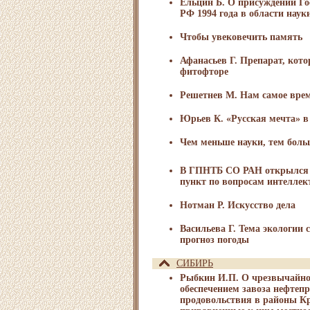
Ельцин Б. О присуждении Г
РФ 1994 года в области наук
Чтобы увековечить память
Афанасьев Г. Препарат, кот
фитофторе
Решетнев М. Нам самое врем
Юрьев К. «Русская мечта» в 
Чем меньше науки, тем бол
В ГПНТБ СО РАН открылся 
пункт по вопросам интеллек
Нотман Р. Искусство дела
Васильева Г. Тема экологии 
прогноз погоды
СИБИРЬ
Рыбкин И.П. О чрезвычайно
обеспечением завоза нефтеп
продовольствия в районы Кр