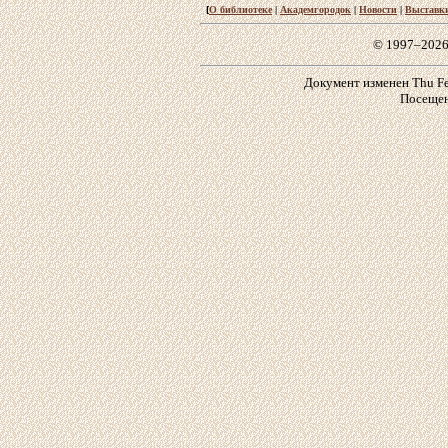
[
О библиотеке
|
Академгородок
|
Новости
|
Выставк
© 1997–2026
Документ изменен Thu Feb
Посещен