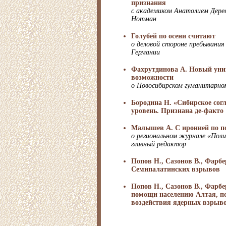
признания
с академиком Анатолием Дерев
Нотман
Голубей по осени считают
о деловой стороне пребывания 
Германии
Фахрутдинова А. Новый унив
возможности
о Новосибирском гуманитарно
Бородина Н. «Сибирское сог
уровень. Признана де-факто
Малышев А. С иронией по п
о региональном журнале «Поли
главный редактор
Попов Н., Сазонов В., Фарбе
Семипалатинских взрывов
Попов Н., Сазонов В., Фарб
помощи населению Алтая, п
воздействия ядерных взрыв