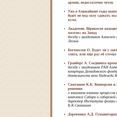
армии, недостаточно четок
Уже в ближайшие годы выпу
будет не под силу сдавать эк
вузы
Академик Абрикосов находи
мозгов» на Запад
беседу с академиком Алексеем
Лесков
Богомолов О. Будет ли у за
элита, или еще раз об утечке
Гранберг А. Соединить врем
беседу с академиком РАН Алек
концепции Демидовского фонда
деятельности вела Надежда И
Свиташев К.К. Конверсия и
решения
о взаимном влиянии процессов 
комплекса Сибири и сибирской
директор Института физики 
К.К.Свиташев
Деревянко А.Д. Гуманитарна