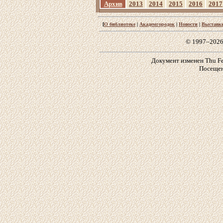
Архив
2013
2014
2015
2016
2017
[
О библиотеке
|
Академгородок
|
Новости
|
Выставк
© 1997–2026
Документ изменен Thu Feb
Посещен