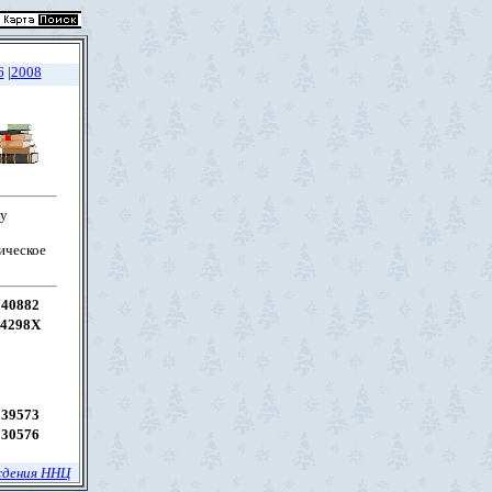
6
|
2008
ку
ическое
740882
04298X
039573
530576
ждения ННЦ