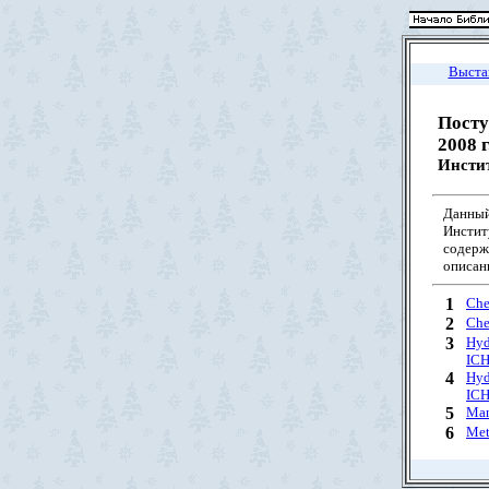
Выста
Посту
2008 г
Инстит
Данный
Инстит
содерж
описани
1
Che
2
Che
3
Hyd
IC
4
Hyd
IC
5
Man
6
Meta