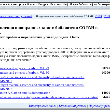
вка новых поступлений
|
2003
|
200
Поступления иностранных книг в библиотеки СО РАН :
пления иностранных книг в библиотеки СО РАН в
.
ут проблем переработки углеводородов. Омск
 ресурс содержит сведения об иностранных книгах, поступивших в библиоте
ута проблем переработки углеводородов в 2008 г. Информация о каждой книге
ит указание местонахождения книги, ISBN, изображение обложки, библиограф
е издания, оглавление.
mistry and physics of carbon. Vol. 29
0824
mistry and physics of carbon. Vol. 30
1420
rogen materials science and chemistry of carbon nanomaterials:
HMS'2005
rogen materials science and chemistry of carbon nanomaterials:
HMS'2007
nion A. Carbon and its domestication
1402
l nanoclusters in catalysis and materials science: the issue of size control
0444
Иностранные книги
|
Публикации ученых
|
Научные учре