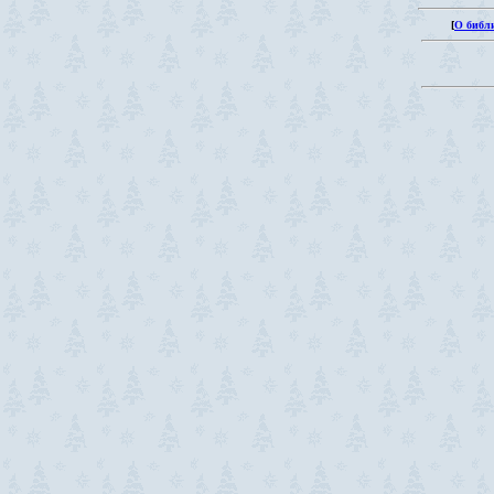
[
О библ