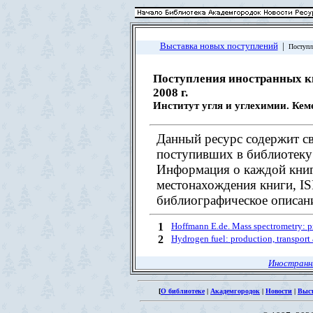
Выставка новых поступлений
|
Поступл
Поступления иностранных к
2008 г.
Институт угля и углехимии. Кем
Данный ресурс содержит св
поступивших в библиотеку 
Информация о каждой книг
местонахождения книги, I
библиографическое описани
1
Hoffmann E.de. Mass spectrometry: pr
2
Hydrogen fuel: production, transport
Иностранн
[
О библиотеке
|
Академгородок
|
Новости
|
Выс