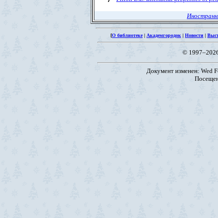
Иностранн
[
О библиотеке
|
Академгородок
|
Новости
|
Выс
© 1997–202
Документ изменен: Wed Fe
Посещен