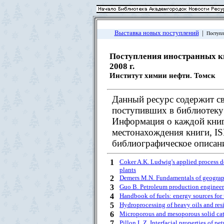
Выставка новых поступлений
|
Поступл
Поступления иностранных к
2008 г.
Институт химии нефти. Томск
Данный ресурс содержит св
поступивших в библиотеку 
Информация о каждой книг
местонахождения книги, I
библиографическое описани
1
Coker A.K. Ludwig's applied process d
plants
2
Demers M.N. Fundamentals of geograp
3
Guo B. Petroleum production engineer
4
Handbook of fuels: energy sources for 
5
Hydroprocessing of heavy oils and res
6
Microporous and mesoporous solid cat
7
Pillon L.Z. Interfacial properties of p