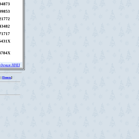
04873
09853
21772
43482
71717
5431X
4784X
ждения ННЦ
|
Поиск
]