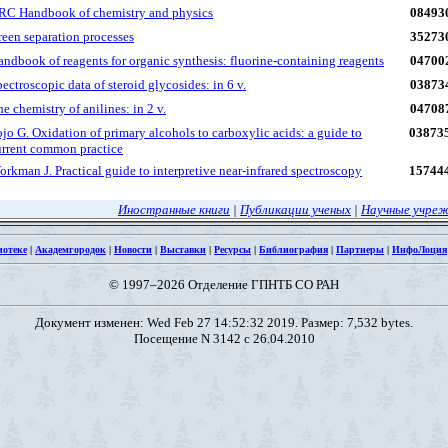
RC Handbook of chemistry and physics
08493
reen separation processes
35273
ndbook of reagents for organic synthesis: fluorine-containing reagents
04700
ectroscopic data of steroid glycosides: in 6 v.
03873
e chemistry of anilines: in 2 v.
04708
jo G. Oxidation of primary alcohols to carboxylic acids: a guide to
03873
urrent common practice
rkman J. Practical guide to interpretive near-infrared spectroscopy
15744
Иностранные книги
|
Публикации ученых
|
Научные учре
иотеке
|
Академгородок
|
Новости
|
Выставки
|
Ресурсы
|
Библиография
|
Партнеры
|
ИнфоЛоция
© 1997–2026 Отделение ГПНТБ СО РАН
Документ изменен: Wed Feb 27 14:52:32 2019. Размер: 7,532 bytes.
Посещение N 3142 с 26.04.2010