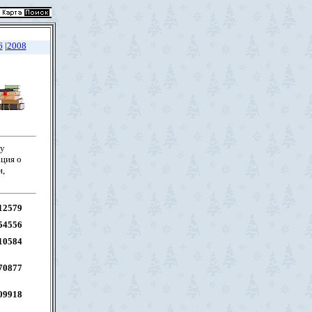
6
|
2008
ку
ция о
и,
12579
54556
10584
70877
09918