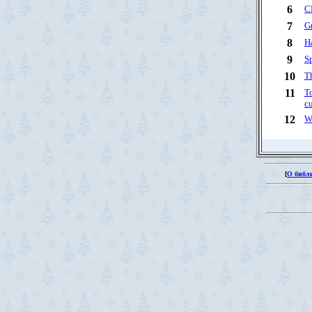
6
C
7
G
8
Ha
9
Sp
10
Th
11
To
c
12
Wo
[
О библ