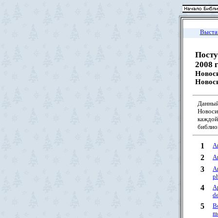
Выста
Посту
2008 г
Новос
Новос
Данный
Новоси
каждой
библиог
1
A
2
A
3
An
ph
4
Ap
d
5
Bo
m