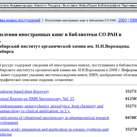
вка новых поступлений
|
2003
|
200
Поступления иностранных книг в библиотеки СО РАН :
пления иностранных книг в библиотеки СО РАН в
.
ибирский институт органической химии им. Н.Н.Ворожцова.
ибирск
 ресурс содержит сведения об иностранных книгах, поступивших в библиоте
бирского института органической химии им. Н.Н.Ворожцова в 2008 г. Информа
 книге содержит указание местонахождения книги, ISBN, изображение обложк
рафическое описание издания, оглавление.
nalogue-based drug discovery
35273
nnual Reports on NMR Spectroscopy. Vol. 55
01250
tidepressants, antipsychotics, anxiolytics: from chemistry and
35273
armacology to clinical application: in 2 v.
plications of vibrational spectroscopy in pharmaceutical research
04708
evelopment
ronic acids: preparation and application in organic synthesis and
35273
edicine