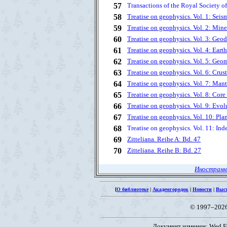
57
Transactions of the Royal Society of
58
Treatise on geophysics. Vol. 1: Seis
59
Treatise on geophysics. Vol. 2: Mine
60
Treatise on geophysics. Vol. 3: Geo
61
Treatise on geophysics. Vol. 4: Ear
62
Treatise on geophysics. Vol. 5: Ge
63
Treatise on geophysics. Vol. 6: Crus
64
Treatise on geophysics. Vol. 7: Man
65
Treatise on geophysics. Vol. 8: Cor
66
Treatise on geophysics. Vol. 9: Evol
67
Treatise on geophysics. Vol. 10: Pl
68
Treatise on geophysics. Vol. 11: Ind
69
Zitteliana. Reihe A: Bd. 47
70
Zitteliana. Reihe B: Bd. 27
Иностранн
[
О библиотеке
|
Академгородок
|
Новости
|
Выс
© 1997–202
Документ изменен: Wed Fe