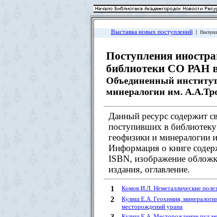
Выставка новых поступлений
|
Поступл
Поступления иностра
библиотеки СО РАН в 
Объединенный институт 
минералогии им. А.А.Тр
Данный ресурс содержит св
поступивших в библиотеку
геофизики и минералогии и
Информация о книге содер
ISBN, изображение обложк
издания, оглавление.
1
Комов И.Л. Неметаллические поле
2
Кулиш Е.А. Геохимия, минералогия
месторождений урана
3
Кулиш Е.А. Месторождение руд ме