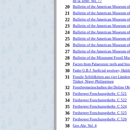
de la Terre. Vol. 77
20
Bulletin of the American Museum of
21
Bulletin of the American Museum of
22
Bulletin of the American Museum of
23
Bulletin of the American Museum of
24
Bulletin of the American Museum of
25
Bulletin of the American Museum of
26
Bulletin of the American Museum of
27
Bulletin of the American Museum of
28
Bulletin of the Mizunami Fossil M
29
Facies from Palaeozoic reefs and bi
30
Fader G.B.J. Surficial geology, Hali
31
Fossile Schildköten aus vier Länder
Türkei, Niger, Philippinen
32
Fossilgemeinschaften der Doline Ob
33
Freiberger Forschungshefte. C 521
34
Freiberger Forschungshefte. C 522
35
Freiberger Forschungshefte. C 524
36
Freiberger Forschungshefte. C 525
37
Freiberger Forschungshefte. C 526
38
Geo.Alp. Vol. 4