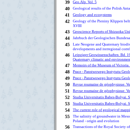
39
Geo.Alp. Vol. 5
40
Geological results of the Polish Ant
41
Geology and ecosystems
42
Geology of the Pieniny Klippen belt 
XVIII
43
Geoscience Reports of Shizuoka Univ
44
Jahrbuch der Geologischen Bundesans
45
Late Neogene and Quaternary biodiv
developments and iterregional correl
46
Leipziger Geowissenschaften. Bd. 19
Quaternary climatic and environmen
47
Memoirs of the Museum of Victoria. 
48
Prace - Panstwowego Instytutu Geo
49
Prace - Panstwowego Instytutu Geo
50
Revue roumaine de géophysique. Vo
51
Revue roumaine de géophysique. Vo
52
Studia Universitatis Babes-Bolyai. S
53
Studia Universitatis Babes-Bolyai. S
54
The current role of geological mapp
55
The salinity of groundwater in Mes
Poland - origin and evolution
56
Transactions of the Royal Society of