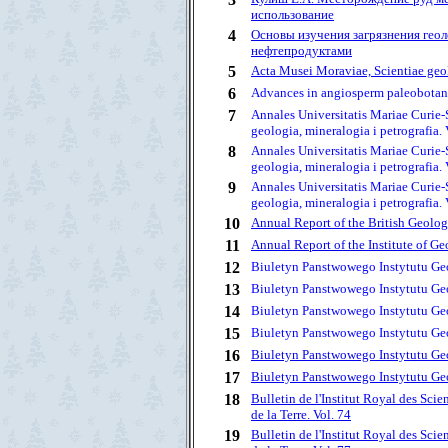
использование
4
Основы изучения загрязнения гео
нефтепродуктами
5
Acta Musei Moraviae, Scientiae geol
6
Advances in angiosperm paleobotany
7
Annales Universitatis Mariae Curie-
geologia, mineralogia i petrografia. 
8
Annales Universitatis Mariae Curie-
geologia, mineralogia i petrografia. 
9
Annales Universitatis Mariae Curie-
geologia, mineralogia i petrografia. 
10
Annual Report of the British Geolo
11
Annual Report of the Institute of Ge
12
Biuletyn Panstwowego Instytutu Ge
13
Biuletyn Panstwowego Instytutu Ge
14
Biuletyn Panstwowego Instytutu Ge
15
Biuletyn Panstwowego Instytutu Ge
16
Biuletyn Panstwowego Instytutu Ge
17
Biuletyn Panstwowego Instytutu Ge
18
Bulletin de l'Institut Royal des Sci
de la Terre. Vol. 74
19
Bulletin de l'Institut Royal des Sci