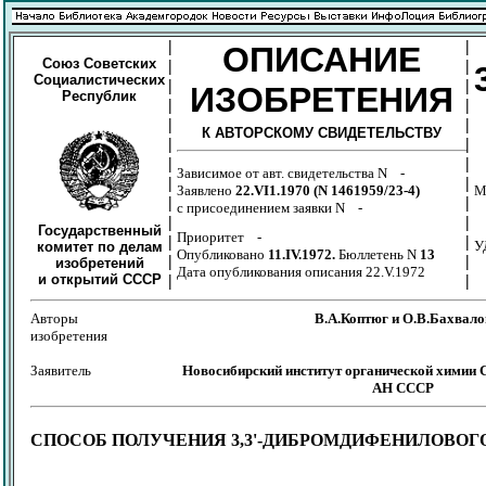
|
|
ОПИСАНИЕ
Союз Советских
|
|
Социалистических
|
|
ИЗОБРЕТЕНИЯ
Республик
|
|
|
|
К АВТОРСКОМУ СВИДЕТЕЛЬСТВУ
|
|
|
|
Зависимое от авт. свидетельства N -
|
|
Заявлено
22.VI1.1970 (N 1461959/23-4)
М
|
|
с присоединением заявки N -
|
|
Государственный
Приоритет -
|
|
У
комитет по делам
Опубликовано
11.IV.1972.
Бюллетень N
13
|
|
изобретений
Дата опубликования описания 22.V.1972
и открытий СССР
|
|
Авторы
В.А.Коптюг и О.В.Бахвало
изобретения
Заявитель
Новосибирский институт органической химии 
АН СССР
СПОСОБ ПОЛУЧЕНИЯ 3,3'-ДИБРОМДИФЕНИЛОВОГ