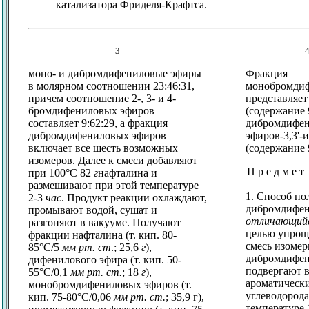
катализатора Фриделя-Крафтса.
3
моно- и дибромдифениловые эфиры
Фракция
в молярном соотношении 23:46:31,
монобромди
причем соотношение 2-, 3- и 4-
представляет
бромдифениловых эфиров
(содержание 
составляет 9:62:29, а фракция
дибромдифе
дибромдифениловых эфиров
эфиров-3,3'-
включает все шесть возможных
(содержание 
изомеров. Далее к смеси добавляют
П р е д м е т 
при 100°C 82
г
нафталина и
размешивают при этой температуре
1. Способ пол
2-3
час
. Продукт реакции охлаждают,
дибромдифен
промывают водой, сушат и
отличающий
разгоняют в вакууме. Получают
целью упрощ
фракции нафталина (т. кип. 80-
смесь изоме
85°C/5
мм рт. ст
.; 25,6
г
),
дибромдифен
дифенилового эфира (т. кип. 50-
подвергают 
55°C/0,1
мм рт. ст.
; 18
г
),
ароматическ
монобромдифениловых эфиров (т.
углеводород
кип. 75-80°C/0,06
мм рт. ст.
; 35,9 г),
температуре 