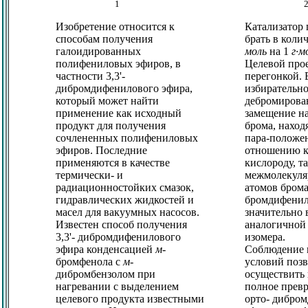
1
Изобретение относится к
Катализатор
способам получения
брать в колич
галоидированных
моль
на 1
г·м
полифениловых эфиров, в
Целевой про
частности 3,3'-
перегонкой. 
дибромдифенилового эфира,
избирательн
который может найти
дебромирова
применение как исходный
замещение на
продукт для получения
брома, наход
сочлененных полифениловых
пара-положе
эфиров. Последние
отношению к
применяются в качестве
кислороду, та
термически- и
межмолекуля
радиационностойких смазок,
атомов брома 
гидравлических жидкостей и
бромдифенил
масел для вакуумных насосов.
значительно 
Известен способ получения
аналогичной 
3,3'- дибромдифенилового
изомера.
эфира конденсацией
м
-
Соблюдение
бромфенола с
м
-
условий позв
дибромбензолом при
осуществить
нагревании с выделением
полное превр
целевого продукта известными
орто- дибро