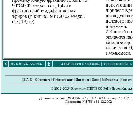
промежуточную фракцию (т. кип. 75-
присутствии 
90°C/0,05
мм рт. ст.
; 1,4
г
) и
Фриделя-Кра
фракцию дибромдифениловых
последующи
эфиров (т. кип. 92-93°C/0,02
мм рт.
целевого пр
ст.
; 13,6
г
).
приемами.
2. Способ по 
отличающий
катализатор 
количестве 0
г·моль
смеси.
|
ПАТЕНТНЫЕ РЕСУРСЫ
ИЗОБРЕТЕНИЯ В.А.КОПТЮГА
ПОЛНОТЕКСТОВЫЕ М
[
В.А.К.
|
О Коптюге
|
Библиография
|
Интернет
|
Идеи
|
Библиотека
|
Новости
© 2002-2026 Отделение ГПНТБ СО РАН (Новосибирск)
Документ изменен: Wed Feb 27 14:51:26 2019. Размер: 14,117 by
Посещение N 5756 с 31.12.2002