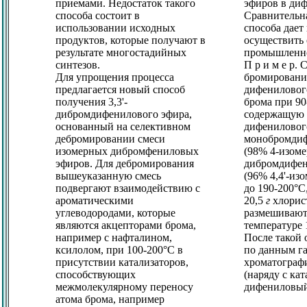
приемами. Недостаток такого
эфиров в ди
способа состоит в
Сравнительн
использовании исходных
способа дает
продуктов, которые получают в
осуществить 
результате многостадийных
промышленно
синтезов.
П р и м е р.
Для упрощения процесса
бромировани
предлагается новый способ
дифениловог
получения 3,3'-
брома при 90
дибромдифенилового эфира,
содержащую (
основанный на селективном
дифенилового
дебромировании смеси
монобромди
изомерных дибромфениловых
(98% 4-изоме
эфиров. Для дебромирования
дибромдифен
вышеуказанную смесь
(96% 4,4'-из
подвергают взаимодействию с
до 190-200°C
ароматическими
20,5
г
хлорис
углеводородами, которые
размешивают
являются акцепторами брома,
температуре
например с нафталином,
После такой 
ксилолом, при 100-200°C в
по данным г
присутствии катализаторов,
хроматограф
способствующих
(наряду с ка
межмолекулярному переносу
дифениловый
атома брома, например